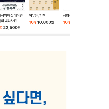
대적이며 절대적인
아무튼, 헌책
정희진처럼 읽기
나에게, 
식의 백과사전
10
10,800
10
13,500
10
1
%
%
%
원
원
22,500
%
원