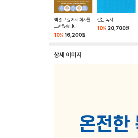
책 읽고 싶어서 회사를
걷는 독서
그만뒀습니다
10
20,700
%
원
10
16,200
%
원
상세 이미지