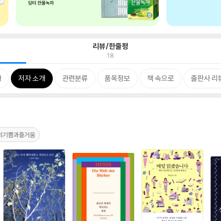
리뷰/한줄평
18
차
저자 소개
관련분류
품목정보
책 속으로
출판사 리
의기쁨과즐거움