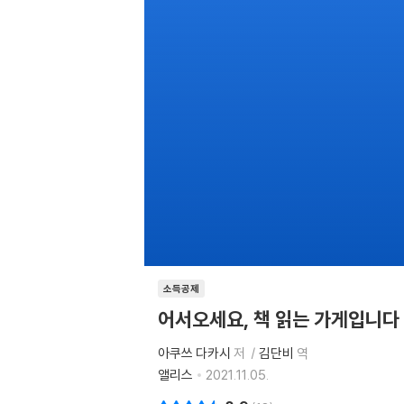
소득공제
어서오세요, 책 읽는 가게입니다
아쿠쓰 다카시
저
김단비
역
앨리스
2021.11.05.