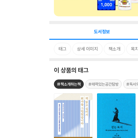
도서정보
태그
상세 이미지
책소개
목
이 상품의 태그
#책소개하는책
#매력있는공간탐방
#독서