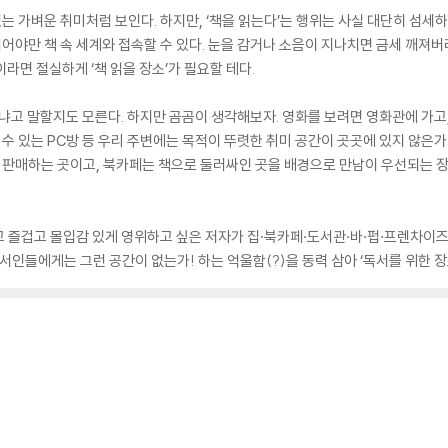
있는 가벼운 취미처럼 보인다. 하지만, ‘책을 읽는다’는 행위는 사실 대단히 섬세
읽어야만 책 속 세계와 접속할 수 있다. 눈을 감거나 소음이 지나치면 금세 깨져
람이라면 절실하게 ‘책 읽을 장소’가 필요할 테다.
으냐고 말할지도 모른다. 하지만 곰곰이 생각해보자. 영화를 보려면 영화관에 가고
 수 있는 PC방 등 우리 주변에는 목적이 뚜렷한 취미 공간이 곳곳에 있지 않은가.
을 판매하는 곳이고, 북카페는 책으로 둘러싸인 곳을 배경으로 만남이 우선되는 
 즐겁고 몰입감 있게 영위하고 싶은 저자가 집·북카페·도서관·바·펍·프렌차이즈 
서인들에게는 그런 공간이 없는가! 하는 억울함(?)을 동력 삼아 ‘독서를 위한 장