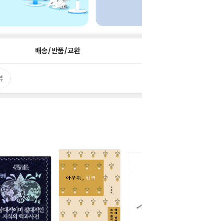
배송/반품/교환
뷰