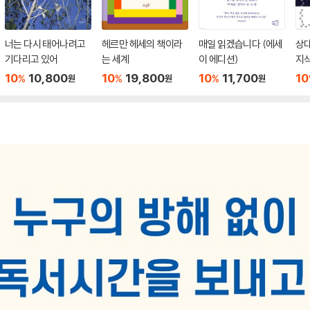
너는 다시 태어나려고
헤르만 헤세의 책이라
매일 읽겠습니다 (에세
상
기다리고 있어
는 세계
이 에디션)
지
10
10,800
10
19,800
10
11,700
10
%
%
%
원
원
원