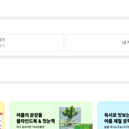
팔기
내 
불가