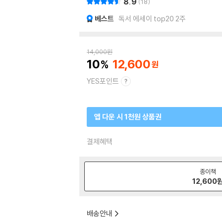
8.9
18
베스트
독서 에세이 top20 2주
14,000
원
10
12,600
YES포인트
앱 다운 시 1천원 상품권
결제혜택
종이책
12,600
배송안내