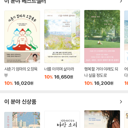
이 분야 베스트셀러
사춘기 엄마의 오장육
너를 아끼며 살아라
행복할 거야 이래도 되
어
부
나 싶을 정도로
다
10
16,650
%
원
10
16,020
10
16,200
1
%
%
원
원
이 분야 신상품