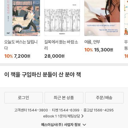
오늘도 버스는 달립니
길목에서 듣는 바람 소
여름, 안부
우
다
리
동
10
15,300
%
원
10
7,200
28,000
1
%
원
원
이 책을 구입하신 분들이 산 분야 책
로그인
최근 본 상품
주문/배송
고객센터 1544-3800
티켓 1544-6399
중고샵 1566-4295
eBook 1:1문의/채팅상담
예스이십사(주) 사업자 정보