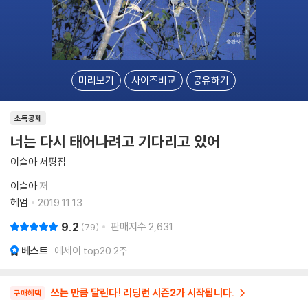
미리보기
사이즈비교
공유하기
소득공제
너는 다시 태어나려고 기다리고 있어
이슬아 서평집
이슬아
저
헤엄
2019.11.13.
9.2
판매지수
2,631
79
베스트
에세이 top20 2주
쓰는 만큼 달린다! 리딩런 시즌2가 시작됩니다.
구매혜택