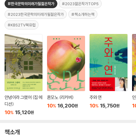
#한국문학의미래가될젊은작가
#2023젊은작가TOP5
#2023한국문학의미래가될젊은작가
#책소개하는책
#KBS2TV북유럽
안녕이라 그랬어 (집 에
혼모노 (리커버)
주와 연
인
디션)
10
16,200
10
15,750
1
%
%
원
원
10
15,120
%
원
책소개