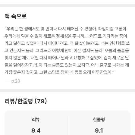
금정연의 『실패를 모르는 멋진 문장들』을 읽고 (113p)
책 속으로
픽션, 논픽션, 응픽션
“우리는 한 생에서도 몇 번이나 다시 태어날 수 있잖아. 좌절이랑 고통이
우리에게 믿을 수 없이 새로운 정체성을 주니까. 그러므로 기다리는 중이
제임스 설터의 『소설을 쓰고 싶다면』을 읽고 (123p)
라고 말하고 싶었어. 다시 태어나려고. 더 잘 살아보려고. 너는 안간힘을 쓰
고 있는지도 몰라. 그러느라 이렇게 맘이 아픈 걸지도 몰라. 오늘의 슬픔을
잊지 않은 채로 내일 다시 태어나 달라고 요청하고 싶었어. 같이 새로운 날
들을 맞이하자고. 빛이 되는 슬픔도 있는지 보자고. 어느 출구로 나가는 게
가장 좋은지 찾자고. 그런 소망을 담아 네 등을 오래 어루만졌어.”
--- p.20
리뷰/한줄평
79
리뷰
한줄평
9.4
9.1