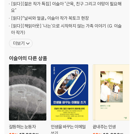
[읽다]
[젊은 작가 특집] 이슬아 "근육, 친구 그리고 야망이 필요해
작가의 테두리
요"
[읽다]
『날씨와 얼굴』 이슬아 작가 북토크 현장
윌리엄 맥스웰의 『안녕, 내일 또 만나』를 읽고 (77p)
[읽다]
[책읽아웃] '나는'으로 시작하지 않는 가족 이야기 (G. 이슬
아 작가)
운동과 바람
더보기
나카노 노부코의 『바람난 유전자』를 읽고 (82p)
이슬아
의 다른 상품
어느 코미디언의 글쓰기
양다솔의 『간지럼 태우기』를 읽고 (93p)
오스카는 사랑을 복원하며 열심히 지친다
조나단 사프란 포어의 『엄청나게 시끄럽고 믿을 수 없게 가까운』을 읽고 (1
03p)
갈등하는 눈동자
인생을 바꾸는 이메일
끝내주는 인생
다시의 천재
쓰기