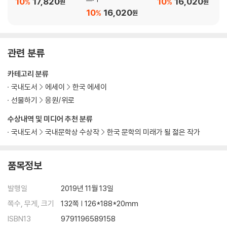
10
17,820
10
16,020
%
%
원
원
10
16,020
%
원
정혜윤의 『사생활의 천재들』을 읽고 (105p)
이토록 강렬한 집의 서사
관련 분류
가브리엘 가르시아 마르케스의
카테고리 분류
『백 년의 고독』을 읽고 (107p)
국내도서
에세이
한국 에세이
선물하기
응원/위로
감각으로 남는 소설
수상내역 및 미디어 추천 분류
아룬다티 로이의
국내도서
국내문학상 수상작
한국 문학의 미래가 될 젊은 작가
『작은 것들의 신』을 읽고 (109p)
품목정보
이 미친 세상에 어디에 있더라도 행복해야 해
발행일
2019년 11월 13일
최진영의 『해가 지는 곳으로』를 읽고 (111p)
쪽수, 무게, 크기
132쪽 | 126*188*20mm
서평가평가
ISBN13
9791196589158