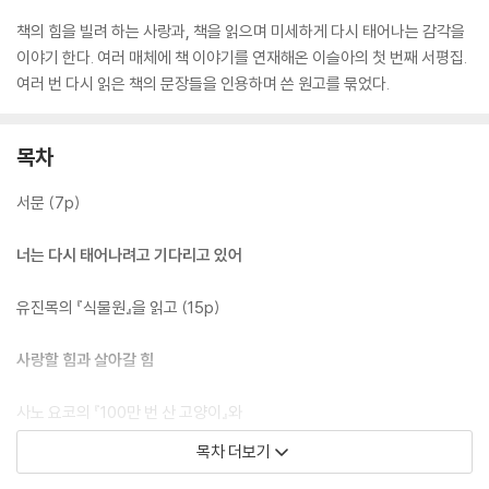
책의 힘을 빌려 하는 사랑과, 책을 읽으며 미세하게 다시 태어나는 감각을
이야기 한다. 여러 매체에 책 이야기를 연재해온 이슬아의 첫 번째 서평집.
여러 번 다시 읽은 책의 문장들을 인용하며 쓴 원고를 묶었다.
목차
서문 (7p)
너는 다시 태어나려고 기다리고 있어
유진목의 『식물원』을 읽고 (15p)
사랑할 힘과 살아갈 힘
사노 요코의 『100만 번 산 고양이』와
『태어난 아이』를 읽고 (21p)
목차 더보기