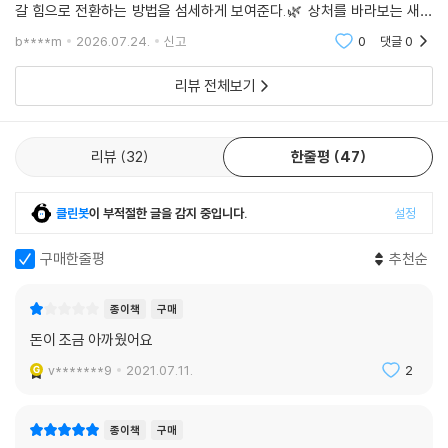
갈 힘으로 전환하는 방법을 섬세하게 보여준다.🌿 상처를 바라보는 새로
운 시선이 책이 특별한 이유는, 상처를 극복의 대상으로만 보지 않는다는
b****m
2026.07.24.
신고
0
댓글
0
점이다. 이슬아
리뷰 전체보기
리뷰
32
한줄평
47
클린봇
이 부적절한 글을 감지 중입니다.
설정
구매한줄평
추천순
종이책
구매
돈이 조금 아까웠어요
v*******9
2021.07.11.
2
종이책
구매