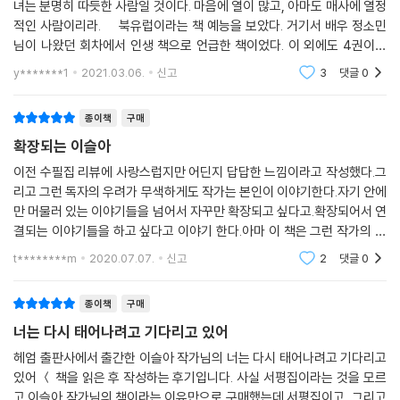
녀는 분명히 따듯한 사람일 것이다. 마음에 열이 많고, 아마도 매사에 열정
적인 사람이리라. 북유럽이라는 책 예능을 보았다. 거기서 배우 정소민
님이 나왔던 회차에서 인생 책으로 언급한 책이었다. 이 외에도 4권이나
언급했으나 이 ＜너는 다시 태어나려고 기다리고 있어＞ 책이 가장 읽고
y*******1
2021.03.06.
신고
3
댓글
0
싶었고 두
종이책
구매
확장되는 이슬아
이전 수필집 리뷰에 사랑스럽지만 어딘지 답답한 느낌이라고 작성했다.그
리고 그런 독자의 우려가 무색하게도 작가는 본인이 이야기한다.자기 안에
만 머물러 있는 이야기들을 넘어서 자꾸만 확장되고 싶다고.확장되어서 연
결되는 이야기들을 하고 싶다고 이야기 한다.아마 이 책은 그런 작가의 고
민들이 담겨있는 원고 모음이지 않을까 싶다.자꾸만 연결되고 확장되고 싶
t********m
2020.07.07.
신고
2
댓글
0
어하는 작가의 고
종이책
구매
너는 다시 태어나려고 기다리고 있어
헤엄 출판사에서 출간한 이슬아 작가님의 너는 다시 태어나려고 기다리고
있어 ＜ 책을 읽은 후 작성하는 후기입니다. 사실 서평집이라는 것을 모르
고 이슬아 작가님의 책이라는 이유만으로 구매했는데 서평집이고, 그리고