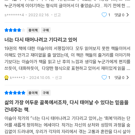
누군가에게 이야기하는 형식의 글이어서 더 좋았습니다... 자기 전에 한 편
씩 읽었더니 매일 밤이 기다려지는 하루하루를 보냈습니다 이슬아 작가님
s*******4
2022.02.16.
신고
1
댓글
0
사랑합니다
종이책
구매
너는 다시 태어나려고 기다리고 있어
19권의 책에 대한 이슬아의 서평집이다. 모두 읽어보지 못한 책들이어서
이해도 안가고 재미없을 줄 알았는데, 이 책은 책들의 줄거리를 이야기하
기보다는 이슬아가 책을 읽고 난 후의 느낌과 생각을 누군가에게 편지를
쓰듯이, 대화하듯이, 다양한 형식으로 표현하고 있어서 재미있게 읽을 수
있었다.(사노요코, 박완서님 챕터는 읽은 책이 있어서인지 조금 더 반가웠
k*****3
2024.10.05.
신고
1
댓글
0
다^^)
종이책
구매
삶의 가장 어두운 골목에서조차, 다시 태어날 수 있다는 믿음을
건네주는 책.
이슬아 작가의 『너는 다시 태어나려고 기다리고 있어』는 ‘회복’이라는 단
어를 새롭게 정의하는 에세이다. 작가는 자신의 상처와 성장의 과정을 숨
김없이 드러내며, 우리가 각자의 자리에서 겪는 고통과 혼란을 다시 살아