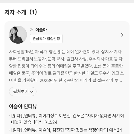
한마디로는 못 하는
저자 소개
1
『박완서의 말』을 읽고 (29p)
미래의 정의
저
이슬아
관심작가 알림신청
백상현의 『속지 않는 자들이 방황한다』를 읽고 (41p)
사회생활 15년 차 작가. 행간 읽는 데에 일가견이 있다. 잡지사 기자
엄마도 그런 여자를 알고 있어?
부터 프리랜서 노동자, 문학 교사, 출판사 사장, 주식회사 대표 등 다
양한 입장이 되어 수천 통의 이메일을 주고받았다. 소름 돋게 훌륭한
유진목의 「미경에게」를 읽고 (48p)
메일은 물론, 주먹이 절로 달궈질 만큼 한심한 메일도 무수히 읽고 쓰
며 힘을 키워왔다. 2023년도 한국 문학의 미래가 될 젊은 작가 투표
삶을 존중하려면 선을 그어야 해
에서 1위 하였다. 어지간한 싸움은 요리조리 피해 가는 어머니의 지혜
펼쳐보기
로운 비겁함과 극도의 효율을 향해 달리는 아버지의 성실한 세속성을
정혜윤의 『인생의 일요일들』을 읽고 (57p)
동시에 물려받은 뒤, 바람 잘 날 없는 한국의 동료 인간들과 무작위로
이슬아
인터뷰
부대끼며 문장력을 갈고닦았다.
최선은 그런 것이에요
[읽다]
[인터뷰] 이야기장수 이연실, 김도윤 “재미가 없다면 세계에
내놓지 않습니다” | 예스24
조영래의 『전태일 평전』을 읽고 (65p)
[읽다]
[인터뷰] 이슬아, 김진형 “진짜 멋있는 책쟁이다“ | 예스24