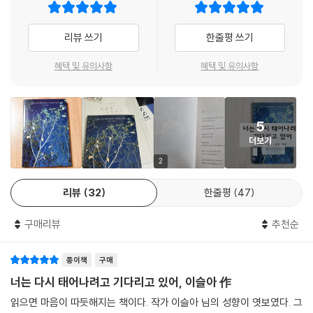
리뷰 쓰기
한줄평 쓰기
혜택 및 유의사항
혜택 및 유의사항
5
더보기
2
리뷰
32
한줄평
47
구매리뷰
추천순
종이책
구매
너는 다시 태어나려고 기다리고 있어, 이슬아 作
읽으면 마음이 따듯해지는 책이다. 작가 이슬아 님의 성향이 엿보였다. 그