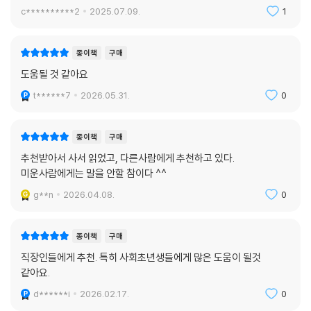
수 있는 책
c**********2
2025.07.09.
1
이슬아의 이메일함에는 고수들이 핑퐁게임을 하듯 자신의 모든 내공과 삶
의 기술을 끌어올려 일하고 상대의 마음을 헤아려 모시고자 하는 이들의
뜨거운 열기로 가득하다. 그리고 마침내, 이슬아 작가는 이메일을 통해 인
종이책
구매
생 최고의 프러포즈를 받으며 남편마저 이메일함 속에서 찾아낸다. 그야말
도움될 것 같아요
로 ‘인생을 바꾸는 이메일 쓰기’였던 것이다.
t******7
2026.05.31.
0
사람의 마음을 얻어내는 귀재, 이슬아 작가.
순간의 인연을 인생의 기회로 바꾸어내는 이슬아의 비밀과 비기들이 이 책
종이책
구매
에 담겨 있다.
추천받아서 사서 읽었고, 다른사람에게 추천하고 있다.
미운사람에게는 말을 안할 참이다 ^^
재주를 한껏 부리며 쓴 책으로, 그간 새침하게 대해온 자기계발서 매대에
g**n
2026.04.08.
0
가려고 했다. 자본주의, 신자유주의, 무한성장주의를 숨길 생각조차 없는
그 매대에 나는 자주 질려버리곤 했다. 무슨 책이든 간에 어떻게 남들보다
더 가질 것인지로 귀결되는 시장을 지독하게 놀리고 싶었다. 문학이 받는
종이책
구매
사랑의 수십 배를 자기계발서가 받았기 때문이다. 문학의 소비자이자 생산
직장인들에게 추천. 특히 사회초년생들에게 많은 도움이 될것
자로서 나는 앙금이 있었던 것 같다. 시치미 떼고 자기계발서 매대 안으로
같아요.
숨어들어가 강력한 문학 폭탄을 투척하고 싶은 심정이었는지도 모른다. 하
d******i
2026.02.17.
0