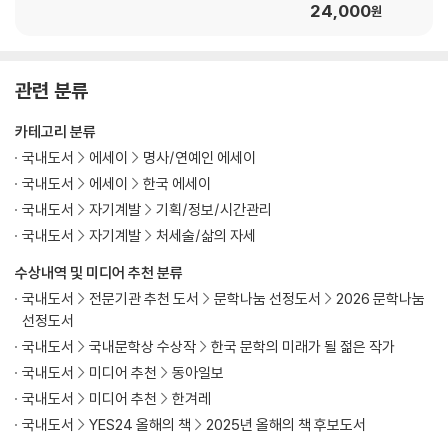
24,000
원
열여섯번째 비기_ “가끔 나는 탁 트인 해변에 데려다놓은 개처럼 카톡을
쓴다.”
인생을 바꾸는 카톡 쓰기-이메일 응용 편_224
관련 분류
열일곱번째 비기_ “누군가 날마다 상냥하다는 건 정말 뿌리깊게 강인하다
카테고리 분류
는 의미다.”
국내도서
에세이
명사/연예인 에세이
남편은 메일함에서 나타난다_238
국내도서
에세이
한국 에세이
국내도서
자기계발
기획/정보/시간관리
열여덟번째 비기_ “현피를 떠도 꿀릴 게 없다.”
국내도서
자기계발
처세술/삶의 자세
이메일을 그만 써야 할 때_254
수상내역 및 미디어 추천 분류
에필로그_ 다시 하는 사랑_272
국내도서
전문기관 추천 도서
문학나눔 선정도서
2026 문학나눔
선정도서
국내도서
국내문학상 수상작
한국 문학의 미래가 될 젊은 작가
국내도서
미디어 추천
동아일보
국내도서
미디어 추천
한겨레
국내도서
YES24 올해의 책
2025년 올해의 책 후보도서