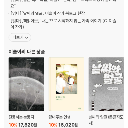
열번째 비기_ “일을 못한 고통에서 벗어나는 방법은 하나뿐이다.”
요"
다시 하는 이에게-수정 요청 메일을 어떻게 받아들일 것인가_138
[읽다]
『날씨와 얼굴』 이슬아 작가 북토크 현장
[읽다]
[책읽아웃] '나는'으로 시작하지 않는 가족 이야기 (G. 이슬
열한번째 비기_ “빠고노더”
아 작가)
거절은 쿨하고 따뜻하게-사양하는 이메일 작성 기술_154
더보기
열두번째 비기_ “나를 긴장시킬 만큼 지독한 적수는 몇 명 되지 않는다.”
이슬아
의 다른 상품
웬만해선 그를 거절할 수 없다_168
열세번째 비기_ “삶에 대한 맷집이 피차 약하지는 않았다.”
소심한 사람이 보내는 이메일_178
열네번째 비기_ “아름답고 다정한 주먹질”
꽃수레 권법-싸우지 않고 개선하는 기술_194
열다섯번째 비기_ “관건은 무릎을 꿇는 속도, 방향, 그리고 각도에 있다.”
무릎을 예술적으로 꿇으면 춤이 된다
갈등하는 눈동자
끝내주는 인생
날씨와 얼굴 (큰글자도
-영원히 쉬워지지 않을 사과 메일 쓰기_214
서)
10
17,820
10
16,020
%
%
원
원