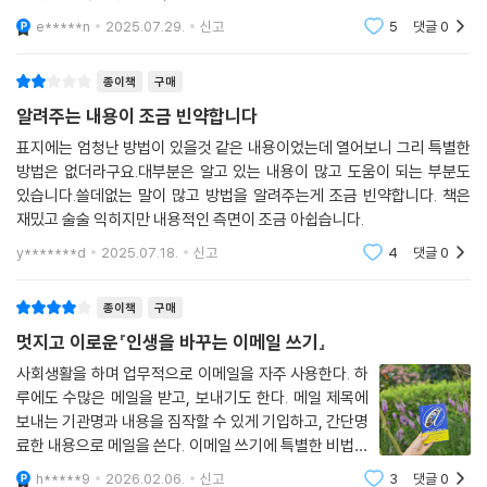
진다는 걸. 정말 사사로운데 엄청나게 도움이 되는 지혜를 눈과 마음과 손
은 다 생활속에서 본능적으로 실천하고 있을법한 내용들이다. 비법은 없습
가락에 체화하게 된다는 걸. 이메일의 세계에서는 알아두면 무조건 유용한
니다.
e*****n
2025.07.29.
신고
5
댓글
0
팁들이 잔뜩 있다. 타인들과의 시행착오로부터 건져올린 크고 작은 기술들
을 차차 풀어놓을 것이다. _프롤로그에서
종이책
구매
잘못한 사람인 채로, 그걸 스스로도 너무 잘 아는 채로 자기 자신을 견디고
알려주는 내용이 조금 빈약합니다
있을 사람을 생각하면 마음이 쓰인다. 만약 오늘 당신이 한심한 실수를 하
표지에는 엄청난 방법이 있을것 같은 내용이었는데 열어보니 그리 특별한
고, 사과 메일을 쓰고, 수습하느라 진이 다 빠지는 하루를 보냈다면 저녁엔
방법은 없더라구요.대부분은 알고 있는 내용이 많고 도움이 되는 부분도
당신 옆에 그 고생을 들어줄 사람이 있었으면 좋겠다. 다시는 하고 싶지 않
있습니다.쓸데없는 말이 많고 방법을 알려주는게 조금 빈약합니다. 책은
은 실수를 그의 옆에서 뼈아프게 곱씹는 동안 당신이 기억했으면 좋겠다.
재밌고 술술 익히지만 내용적인 측면이 조금 아쉽습니다.
다음, 그리고 또 다음이 있다는 것을. _본문에서
y*******d
2025.07.18.
신고
4
댓글
0
인간의 마음을 얻는 귀재 - 이슬아 작가의 열여덟 가지 비기 대공개!
종이책
구매
이메일로 학자금 대출 빚을 갚고, 집도 사고, 작가로 승승장구하며,
멋지고 이로운『인생을 바꾸는 이메일 쓰기』
결혼까지 한 이슬아 작가의 인생을 바꾸는 이메일 쓰기
사회생활을 하며 업무적으로 이메일을 자주 사용한다. 하
이 책에는 이슬아 작가가 실제로 주고받은 이메일의 실례와 명문들이 그대
루에도 수많은 메일을 받고, 보내기도 한다. 메일 제목에
보내는 기관명과 내용을 짐작할 수 있게 기입하고, 간단명
로 기록되어 있다. 누군가는 ‘이슬아 작가는 이슬아니까 이토록 아름답고
료한 내용으로 메일을 쓴다. 이메일 쓰기에 특별한 비법이
도 멋진 이메일이 쌓이는 거겠지, 내 이메일함에는 쓰레기 같은 스팸들만