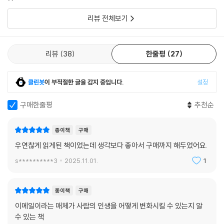
필요할까 싶었던 것도 사실이다. 하지만 중요한 거절의 메
가득해’ 하고 입을 비죽일지도 모르겠다. 그러나 이슬아는 ‘지금의 이슬
h*****9
2026.02.06.
신고
3
댓글
0
일을 쓰기 위해 고민했던 적이 있어 이 책을 읽고 고개를
아’가 아니었던 시절에도 특별한 이메일을 쓰고, 특별한 사람을 자신의 세
끄덕거렸다. 읽고 싶은 책이 보이면
리뷰 전체보기
계로 초대하고 있었다. 지금 드라마 각본가로서 새로운 도전을 하고 있는
이슬아 작가는 대안학교에 다니는 고등학생 때 ‘노희경 작가’를 이메일로
섭외해 만난 적이 있다고 고백한다. 작가가 너무 되고 싶어서, 노희경의 드
리뷰
38
한줄평
27
라마가 너무 좋아서, 대뜸 이메일로 만나달라고 청한 것이다. 놀랍게도, 노
희경 작가는 이메일 한 통에 일면식 없는 엉뚱한 여고생의 청에 응한다.
클린봇
이 부적절한 글을 감지 중입니다.
설정
한편 이슬아 작가는 [일간 이슬아] 인터뷰 코너에 아무 연고 없던 뮤지션
장기하를 섭외하며 썼던 이메일도 고스란히 공개한다. 물론 이슬아 작가는
구매한줄평
추천순
곡진한 메일로 장기하 섭외에 성공하고, 훗날 자신의 결혼식에서 그 이메
일과 인터뷰 작업을 통해 절친한 친구가 된 장기하에게 부케를 던지게 된
종이책
구매
다.
우연찮게 읽게된 책이었는데 생각보다 좋아서 구매까지 해두었어요.
s**********3
2025.11.01.
1
책에는 이슬아가 수신자로서 받은 아름답고 놀라운 인생 이메일도 있다.
이슬아 작가는 어떤 인터뷰와 작업을 수락하고, 어떤 프러포즈에 응하는
가? 출판계와 미디어에서 헤아릴 수 없이 많은 인터뷰, 추천사, 작업 청탁
종이책
구매
을 받는 그는 어떤 기준으로 자신과 함께 일할 인터뷰어, 작업자, 편집자를
이메일이라는 매체가 사람의 인생을 어떻게 변화시킬 수 있는지 알
택하고 가려내는가?