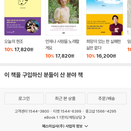
오늘의 현조
언제나 사랑을 노래할
희망이 있는 한 실패한
임
게요
삶은 없다
10
17,820
1
%
원
10
17,820
10
16,200
%
%
원
원
이 책을 구입하신 분들이 산 분야 책
로그인
최근 본 상품
주문/배송
고객센터 1544-3800
티켓 1544-6399
중고샵 1566-4295
eBook 1:1문의/채팅상담