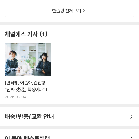
지만 자기계발서 주변을 가까이 서성일수록 사람들 마음이 읽히지 않을 도
리가 없었다. 누군가의 지침을 그저 따르고 싶은 마음, 내 인생이 이대로는
안 된다고 느끼는 그 마음은 나도 모르지 않는 것이었다. 더는 새침한 표정
한줄평 전체보기
을 짓기가 어려워졌다.
이제는 이 글들이 어떤 장르로 불려도 상관없다는 생각이다. 이게 자기계
채널예스 기사
1
발이 아니고 무엇이란 말인가? 또한 이게 문학이 아니고 무엇이란 말인
가? 어느 쪽으로 팔리든 부끄럽지 않은 글을 썼다고 생각한다. _에필로그
에서
[인터뷰] 이슬아, 김진형
“진짜 멋있는 책쟁이다“ |
예스24
2026.02.04.
배송/반품/교환 안내