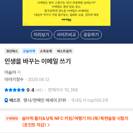
미리보기
사이즈비교
공유하기
청년패스
오늘의책
소득공제
베스트셀러
인생을 바꾸는 이메일 쓰기
이슬아
저
이야기장수
2025.06.12.
9.4
판매지수
10,356
65
베스트
명사/연예인 에세이
21위
국내도서 top100 2주
슬아픽 플리&낭독 NFC 키링/여행기 미니북/복면슬왕 시험지
구매혜택
(포인트 차감)