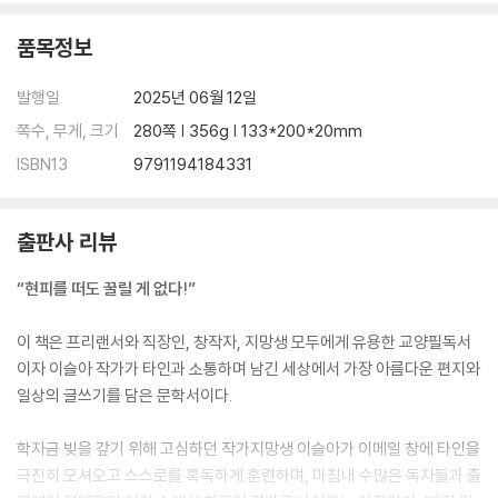
품목정보
발행일
2025년 06월 12일
쪽수, 무게, 크기
280쪽 | 356g | 133*200*20mm
ISBN13
9791194184331
출판사 리뷰
“현피를 떠도 꿀릴 게 없다!”
이 책은 프리랜서와 직장인, 창작자, 지망생 모두에게 유용한 교양필독서
이자 이슬아 작가가 타인과 소통하며 남긴 세상에서 가장 아름다운 편지와
일상의 글쓰기를 담은 문학서이다.
학자금 빚을 갚기 위해 고심하던 작가지망생 이슬아가 이메일 창에 타인을
극진히 모셔오고 스스로를 혹독하게 훈련하며, 마침내 수많은 독자들과 출