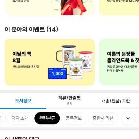
이 분야의 이벤트
14
리뷰/한줄평
도서정보
배송/반품/교환
65
차
저자 소개
관련분류
품목정보
출판사 리뷰