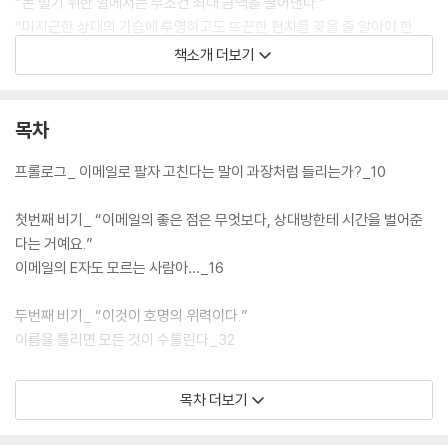
“돈 벌기 위한 일에서는 무조건 최대 금액을 끌어낸다.”
“미지근한 상대의 가슴에 투명하고도 뜨끈한 펀치를 꽂을 줄 알아야 한
다.”
책소개 더보기
“일을 못한 고통에서 벗어나는 방법은 하나뿐이다.”
“책을 내고 싶은 이에게―투고 메일 필승 전략”
목차
이토록 자신감 있는 창작자이자 당당한 일꾼의 선언에는 일을 받고, 거절
하고, 자신의 가치에 맞는 판돈을 최대치로 끌어올리고, 때론 잘못한 일 앞
프롤로그_ 이메일로 팔자 고친다는 말이 과장처럼 들리는가?_10
에서는 예술적으로 무릎 꿇으며 사과하고, 수많은 타인들의 마음을 자기
쪽으로 끌어들여, 끝내 ‘새로운 세계’를 이루어내는 이슬아의 일과 삶의 기
첫번째 비기_ “이메일의 좋은 점은 무엇보다, 상대방한테 시간을 벌어준
술이 총망라되어 있다.
다는 거예요.”
이메일의 E자도 모르는 사람아…_16
2025년 3월 자신의 본토인 「일간 이슬아」로 돌아와 수많은 구독자들로부
터 “지금까지 「일간 이슬아」 연재 중 최고이자 레전드”라는 찬사 속에 연재
두번째 비기_ “이것이 호명의 위력이다.”
한 ‘인생을 바꾸는 이메일 쓰기’ 프로젝트에는 일하고 살아가고 사랑하며
이름을 틀리면 모든 것이 수틀린다_32
끊임없이 삶을 갱신하는 ‘최고의 이슬아’가 있다.
세번째 비기_ “내 섭외는 실패로 끝난 적이 없다.”
목차 더보기
매일 아침 7시 30분 한 통의 이메일에 출근길을 설레게 하고, 점심시간마
인기 많은 사람을 어떻게 섭외할 것인가_42
다 각 직장과 일터와 밥집을 수런거리게 했던 이슬아 작가는 이 신간에서