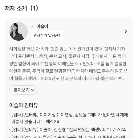
「일간 이슬아」 연재 당시에는 공개하지 않았던 미공개 원고와 함께 열여덟
네번째 비기_ “가진 것이 별로 없는 자의 이메일”
저자 소개
1
개의 비기를 차례로 공개하고 마침내 선언한다.
당신을 좋아하다가 내 인생이 바뀌어버렸다_54
다섯번째 비기_ “미지근한 상대의 가슴에 투명하고도 뜨끈한 펀치를 꽂을
저
이슬아
줄 알아야 한다.”
관심작가 알림신청
한끗이 다른 비장의 제목_72
사회생활 15년 차 작가. 행간 읽는 데에 일가견이 있다. 잡지사 기자
여섯번째 비기_ “내마금지內磨金支”
부터 프리랜서 노동자, 문학 교사, 출판사 사장, 주식회사 대표 등 다
돈 얘기를 언제 꺼낼 것인가_86
양한 입장이 되어 수천 통의 이메일을 주고받았다. 소름 돋게 훌륭한
메일은 물론, 주먹이 절로 달궈질 만큼 한심한 메일도 무수히 읽고 쓰
일곱번째 비기_ “돈 벌기 위한 일에서는 무조건 최대 금액을 끌어낸다."
며 힘을 키워왔다. 2023년도 한국 문학의 미래가 될 젊은 작가 투표
멋지고 아름답게 돈 더 받기_98
에서 1위 하였다. 어지간한 싸움은 요리조리 피해 가는 어머니의 지혜
펼쳐보기
로운 비겁함과 극도의 효율을 향해 달리는 아버지의 성실한 세속성을
여덟번째 비기_ “이메일에서 열기가 느껴진다.”
동시에 물려받은 뒤, 바람 잘 날 없는 한국의 동료 인간들과 무작위로
이슬아
인터뷰
이메일의 프로는 사랑의 프로다_110
부대끼며 문장력을 갈고닦았다.
[읽다]
[인터뷰] 이야기장수 이연실, 김도윤 “재미가 없다면 세계에
내놓지 않습니다” | 예스24
아홉번째 비기_ “프러포즈를 개떡같이 하면 성공하겠는가?”
책을 내고 싶은 이에게-투고 메일 필승 전략_124
[읽다]
[인터뷰] 이슬아, 김진형 “진짜 멋있는 책쟁이다“ | 예스24
[읽다]
[젊은 작가 특집] 이슬아 "근육, 친구 그리고 야망이 필요해