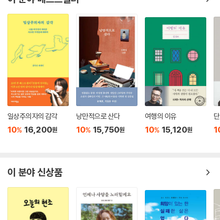
이 분야 베스트셀러
일상주의자의 감각
낭만적으로 산다
여행의 이유
단
10
16,200
10
15,750
10
15,120
1
%
%
%
원
원
원
이 분야 신상품