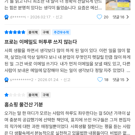
저는 솔직히 반신반의했는데, "인생을 바꾸는 이메일 쓰
제보가 속출했다.
기"를 읽고 나니 최소한 내 말이 더 정확히 전달되게 만드
는 힘은 분명히 있다는 생각이 들었습니다. 요즘은 메신저
지금까지 나의 간절함과 필요만으로 섭외와 제안 메일을 쓰고, 상대의 거
가 더 빠르지만, 막상 중요한 제안이나 조율, 돈 이야기,
d******i
2026.02.17.
신고
20
댓글
16
절에 마냥 투덜거리기만 했던 게으른 손과 마음을 돌아보게 하는 이슬아의
사과처럼 기록이 남아야 하는 순간에는 결국 이메일을 쓰
게 되더라구요. 이 책은 그때 무엇을 먼
인생 이메일에 사람들은 울고 웃었다. ‘내마금지’ ‘빠고노더’ - 원하는 것을
종이책
구매
주간우수작
확실하게 얻으면서, 나의 시간과 마음까지 상하지 않게 보호하는 이슬아의
프로는 이메일도 허투루 쓰지 않는다
귀신 같은 비기(?技)는 매일 모니터 앞에 앉아 고독한 싸움을 하며 스트레
스를 받던 프리랜서, 직장인, 창작자들의 바이블이 되었다.
사회 생활을 하면서 생각보다 많이 하게 된 일이 있다. 이런 일을 많이 할
까, 싶었는데 막상 일하다 보니 내 본업이 무엇인지 헷갈릴 만큼 많이 하게
된 일. 그건 바로 이메일 쓰기다. 내가 먼저 이메일을 보낼 때도 있고, 다른
다양한 직업을 거쳐온 15년간 여러 사람들과 수천 통의 이메일을 주고받
사람이 보내온 메일에 답장해야 되는 일이 생각보다 정말 자주 있었다. 습
았다.
관적으로 출근하자마자 이메일을 확인하면서 문득 이런 생각이 들었다. 매
s*********2
2026.01.24.
신고
18
댓글
15
일 하
나는 늘 이런 것이 궁금했다. 내 실속을 챙기면서도 무례하지 않을 수 있을
까? 상냥하면서도 얕보이지 않을 수 있을까? 돈 더 달라는 말을 어떻게 해
종이책
구매
야 비굴하지 않을까? 거절하면서도 상처 주지 않을 수 있을까? 싸우지 않
홈쇼핑 물건산 기분
고 원하는 것을 얻을 수는 없을까?
오가는 말 한 마디가 모르는 사람의 하루도 좌우한다는 걸 50년 가까이 살
며 충분히 공감했기에 선택한 책인데, 표지에 쓰인 어구들은 그저 편집자
후회하고 고생하고 다시 고쳐 쓰면서 알게 되었다. 쓰면 쓸수록 쑥쑥 좋아
의 작가에 대한 과한 애정일뿐이었다. 사회생활 잘한다는 평을 듣는 사람