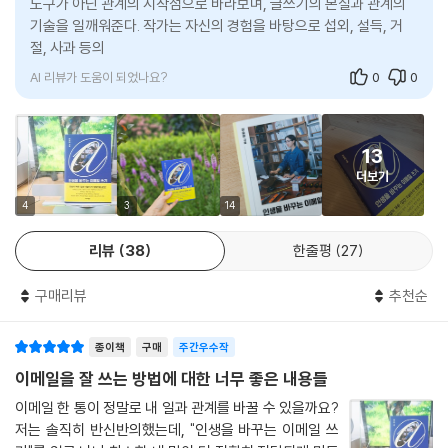
도구가 아닌 관계의 시작점으로 바라보며, 글쓰기의 본질과 관계의
기술을 일깨워준다. 작가는 자신의 경험을 바탕으로 섭외, 설득, 거
출근길 이메일 한 통에 설레고, 전철에서 눈물을 쏟다
절, 사과 등의 이메일 비기를 소개하며, 이메일을 통해 삶을 더 다정
점심시간 대한민국 온 직장과 일터와 밥집을 들썩이게 한
하
프리랜서, 직장인, 창작자의 바이블!
AI 리뷰가 도움이 되었나요?
0
0
탁월한 에세이스트 이슬아 작가가 기묘한 안경을 쓰고서 온갖 실용적인 장
비들 속에서 키보드를 두드리는 만화 같은 포스터와 함께, ‘인생을 바꾸는
13
이메일 쓰기’라는 저돌적인 주제를 들고 [일간 이슬아]로 돌아왔을 때 사
더보기
람들은 놀랐다. 섬세하고 구체적인 문장으로 하루와 일상의 소소함을 파고
들던 이슬아 작가는 도대체 무슨 거창한 ‘인생’ 이야기를 펼쳐놓으려는 것
4
3
14
일까?
리뷰
38
한줄평
27
반응은 [일간 이슬아] 연재 역사상 전례 없이 뜨거웠다. 매일 아침 7시 30
구매리뷰
추천순
분 이메일로 날아오는 이슬아의 ‘인생을 바꾸는 이메일’에 사람들은 열광
했다. 구독료를 내지 않고 넷플릭스 아이디를 공유하듯이 친구들과 이메일
을 공유해 글을 훔쳐 읽던 이들에게서 조용히 추가 구독료가 송금되었다.
종이책
구매
주간우수작
‘돈을 내지 않고 몰래 읽어서는 안 되는 글’이라는 것이다. 출근하면 짜증과
이메일을 잘 쓰는 방법에 대한 너무 좋은 내용들
분노 섞인 컴플레인 이메일로 녹초가 되었던 사람들이 이슬아 작가가 전수
이메일 한 통이 정말로 내 일과 관계를 바꿀 수 있을까요?
한 ‘특별 호명술’로 고객과 상사의 화를 누그러뜨리고 문제를 해결했다는