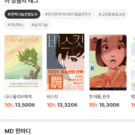
이 상품의 태그
#문학나눔선정도서
#한국문학의미래가될젊은작가
#교양을쌓을교양
#청년패스
#삶의기술
나나 올리브에게
비스킷
첫 여름, 완주
행
10
13,500
10
13,320
10
15,300
1
%
%
%
원
원
원
MD 한마디