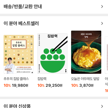
배송/반품/교환 안내
이 분야 베스트셀러
추추의 집밥 클래스
집밥력
오늘은 아무래도 덮밥
아
식
10
19,980
10
29,250
10
3,870
%
%
%
원
원
원
1
이 분야 신상품