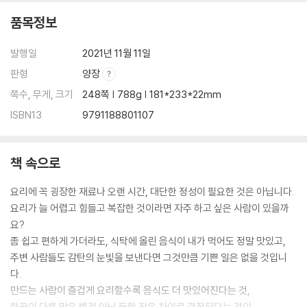
TOP 38 한국인의 소울 푸드 제육볶음 · 102
품목정보
TOP 39 삼겹살 한 상 세트 · 104
TOP 40 참 부드러운 돼지갈비 · 106
발행일
2021년 11월 11일
TOP 41 샤브샤브 칼국수 · 108
판형
양장
TOP 42 닭 한 마리 칼국수 · 110
TOP 43 대구식 볶음 짬뽕 · 112
쪽수, 무게, 크기
248쪽 | 788g | 181*233*22mm
TOP 44 시원한 김치말이 국수 · 114
ISBN13
9791188801107
TOP 45 육향 가득 물냉면 · 116
TOP 46 쫄깃쫄깃 콩나물 아귀찜 · 118
TOP 47 구수한 누룽지 삼계탕 · 120
책 속으로
TOP 48 황금 양념 국물 불고기 · 122
요리에 꼭 굉장한 재료나 오랜 시간, 대단한 정성이 필요한 것은 아닙니다.
TOP 49 라면만큼 쉬운 쌀국수 · 124
요리가 늘 어렵고 힘들고 복잡한 것이라면 자주 하고 싶은 사람이 있을까
TOP 50 초간단 순댓국 · 126
요?
좀 쉽고 편하게 가더라도, 식탁에 올린 음식이 내가 먹어도 정말 맛있고,
아하부장의 세 번째 맛
주변 사람들도 감탄의 눈빛을 보낸다면 그것만큼 기쁜 일은 없을 것입니
TOP 51 한정식집 잡채 · 130
다.
TOP 52 두 가지 스타일 불고기덮밥 · 132
만드는 사람이 즐겁게 요리할수록 음식도 더 맛있어진다는 것,
TOP 53 보들보들 매운 갈비찜 · 134
한끗이 다른 맛은 별것 아닌 듯한 작은 차이로 결정된다는 것이
TOP 54 매콤달콤 오징어덮밥 · 136