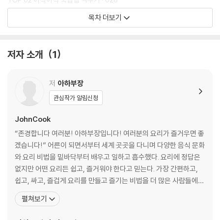
TOP 03 화끈한 불맛 짬뽕 · 030
목차 더보기
TOP 04 특허출원 초간단 떡볶이 · 032
TOP 05 뽀얀 국물 젤리 설렁탕 · 034
TOP 06 돼지고기 김치찌개 · 036
저자 소개
1
TOP 07 춘천식 닭갈비 · 038
TOP 08 꿀맛 빨간 양념치킨 · 040
TOP 09 단짠단짠 간장치킨 · 042
저
아하부장
TOP 10 바삭바삭 해물파전 · 044
관심작가 알림신청
TOP 11 10분 완성 겉절이 · 046
TOP 12 제대로 만든 잔치국수 · 048
JohnCook
TOP 13 고슬고슬 새우볶음밥 · 050
“존경합니다 여러분! 아하부장입니다! 여러분의 요리가 즐거우면 좋
TOP 14 갈비탕과 갈비찜 · 052
겠습니다!” 어른이 되면서부터 세계 곳곳을 다니며 다양한 음식 문화
TOP 15 충청도식 비빔냉면 · 054
와 요리 비법을 밑바닥부터 배우고 일하고 흡수했다. 요리에 정답은
TOP 16 탱글탱글 닭볶음탕 · 056
없지만 어떤 요리든 쉽고, 즐거워야 한다고 믿는다. 가장 간편하고,
TOP 17 쫀득한 전문점 족발 · 058
쉽고, 싸고, 즐겁게 요리를 만들고 즐기는 비법을 더 많은 사람들에게
TOP 18 대박집 닭개장 · 060
전하고 나누고자 유튜브를 시작했는데, 어느새 어마어마한 구독자들
펼쳐보기
TOP 19 비법전수 낙지볶음 · 062
과 함께 하고 있다. 누구나 편하게 즐기는 요리를 위해, 오늘도 요리를
TOP 20 끝판왕 볶음밥 · 064
하며 다음 레시피들을 떠올리고 있다. 이러다가 다음 생에도 요리 마