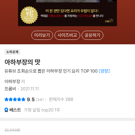
미리보기
사이즈비교
공유하기
소득공제
아하부장의 맛
유튜브 조회순으로 뽑은 아하부장 인기 요리 TOP 100
양장
아하부장
저
프롬비
2021.11.11.
9.5
판매지수
288
34
베스트
가정 살림 top20 1주
22,000
원