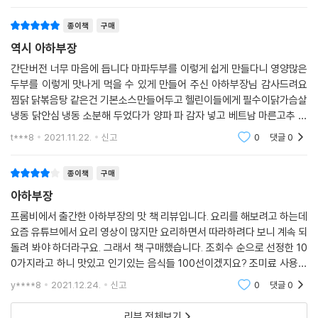
일타쌍피 07 순두부 고추장찌개 · 240
종이책
구매
일타쌍피 08 총각무 볶음밥 · 241
역시 아하부장
일타쌍피 09 10분 완성 찜닭 · 242
일타쌍피 10 일품 잡채 덮밥 · 243
간단버전 너무 마음에 듭니다 마파두부를 이렇게 쉽게 만들다니 영양많은
두부를 이렇게 맛나게 먹을 수 있게 만들어 주신 아하부장님 감사드려요
일타쌍피 11 게살 계란 수프 · 244
찜닭 닭볶음탕 같은건 기본소스만들어두고 헬린이들에게 필수이닭가슴살
일타쌍피 12 태국식 공심채 복음 · 245
냉동 닭안심 냉동 소분해 두었다가 양파 파 감자 넣고 베트남 마른고추 넣
일타쌍피 13 마성의 꽃게탕 · 246
고 10분 끓여 밥하고 같이 먹으니 냉동닭도 순삭입니다 김치도 부장님 덕
기본육수 아하부장 닭 육수 · 247
t***8
2021.11.22.
신고
0
댓글
0
에 쉽게 담그고 쉽게
종이책
구매
아하부장
프롬비에서 출간한 아하부장의 맛 책 리뷰입니다. 요리를 해보려고 하는데
요즘 유튜브에서 요리 영상이 많지만 요리하면서 따라하려다 보니 계속 되
돌려 봐야 하더라구요. 그래서 책 구매했습니다. 조회수 순으로 선정한 10
0가지라고 하니 맛있고 인기있는 음식들 100선이겠지요? 조미료 사용을
권장해서 따라 하고 있다 보니 밖에서 사먹는 맛이 나네요ㅋㅋㅋ
y****8
2021.12.24.
신고
0
댓글
0
리뷰 전체보기