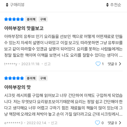
TOP 90 장조림 소스 볶음 우동 · 210
구매리뷰
추천순
김치의 ‘김’자도 모르는 사람이 15분 만에 뚝딱 대박 맛집의 김치를 완성하
TOP 91 무적의 소고기 초밥 · 212
고, 집에서는 절대 불가능하리라 생각했던 보쌈이나 족발도 손쉽게, 그것
TOP 92 육즙 팡팡 떡갈비 · 214
종이책
구매
도 전문점과 똑같은 맛으로 만들 수 있다. 갈비를 준비한 김에 갈비탕과 갈
TOP 93 분식의 꽃 불고기 김밥 · 216
비찜을 함께 만들고, 장조림 반찬을 만들다가 장조림 소스로 볶음 우동을
아하부장의 맛을보고
TOP 94 입맛 돋는 소라무침 · 218
만들고, 파김치를 담다가 남은 양념으로 양념게장을 만들고, 잡채를 만들
아하부장의 유투브 인기 요리들을 선보인 책으로 어떻게 어떤재료로 만들
TOP 95 벌꿀 가득 허니 치킨 · 220
다 남은 당면으로 잡채 덮밥을 만드는 등 눈으로 보고도 믿을 수 없는 마법
수 있는지 자세히 설명이 나와있고 이걸 보고도 따라못하면 그냥 유투브를
TOP 96 얼큰이 동태탕 · 222
같은 레시피들이 펼쳐진다. 이게 정말 내가 만든 요리가 맞는지 당신의 눈
보고 같이 따라할수 있겠금 설명이 되어있다. 요리를 못하는 사람들에게는
TOP 97 돼지고기 순두부찌개 · 224
과 입을 의심할 수도 있다. 만약 인생에서 단 한 권의 요리책을 만날 수 있
정말 필요한 책이며 이책을 보면서 나도 요리를 잘할수 있다는 생각이 절
TOP 98 굿모닝 에그 샌드위치 · 226
다면, 꼭 『아하부장의 맛』을 선택해야 할 이유이다.
로만 든다. 하지만 실제로 해보면 어렵기도 하다 ㅠㅠ 그래서 유투브를 보
t*****y
2023.11.18.
신고
1
댓글
0
TOP 99 마성의 카레 꽃게찜 · 228
고 따라하면 맛있
TOP 100 호텔식 닭고기덮밥 · 230
종이책
구매
부록_일타쌍피 요리
아하부장의 맛
일타쌍피 01 김치 돼지고기 된장찌개 · 234
시크릿 레시피를 구입해 읽어보고 너무 간단하여 이책도 구입하게 되었습
일타쌍피 02 떡볶이 양념 닭볶음탕 · 235
니다. 저는 무엇보다 요리왕초보이기때문에 요리는 정말 쉽고 간단해야 한
일타쌍피 03 서산 김치찌개 · 236
다고 생각해요 너무 어렵고 구하기 힘든 재료들의 책들이 많이 있는데 그
일타쌍피 04 포장마차 국수 · 237
냥 책장에 오래오래 쳐박아 놓고 손이 가질 않더라고요.근데 시크릿레시피
일타쌍피 05 초간단 족발 덮밥 · 238
는 유일하게 자주 들다보았던. 재료들이 엄청 간단하고 레시피도 단순해서
e*******3
2022.02.14.
신고
0
댓글
0
딱 제가 원하
일타쌍피 06 추억의 간짜장 · 239