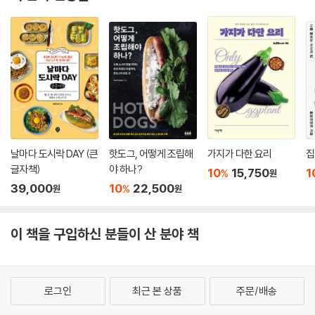
날마다 도시락 DAY (큰
핫도그, 어떻게 조립해
가지가 다한 요리
집
글자책)
야 하나?
10
15,750
1
%
원
39,000
10
22,500
%
원
원
이 책을 구입하신 분들이 산 분야 책
로그인
최근 본 상품
주문/배송