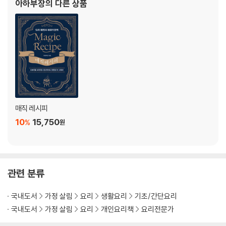
아하부장
의 다른 상품
TOP 21 전설의 백년 짜장 · 066
법사로 태어날 것 같아 조금 불안하다.
TOP 22 두 가지 맛 감자탕 · 068
TOP 23 마법의 보쌈 · 070
TOP 24 새콤달콤 간장비빔국수 · 072
TOP 25 세 가지 맛 불고기 · 074
아하부장의 두 번째 맛
TOP 26 밥도둑 무나물 무생채 · 078
TOP 27 휴게소 소고기국밥 · 080
매직 레시피
TOP 28 전주식 콩나물국밥 · 082
10
15,750
%
원
TOP 29 신당동 떡볶이와 어묵탕 · 084
TOP 30 포장마차 김치우동 · 086
TOP 31 바다의 맛 연어장 · 088
TOP 32 강릉식 장칼국수 · 090
관련 분류
TOP 33 대왕 계란말이 · 092
TOP 34 한끗이 다른 우동과 소바 · 094
국내도서
가정 살림
요리
생활요리
기초/간단요리
TOP 35 겉바속촉 돈가스 · 096
국내도서
가정 살림
요리
개인요리책
요리전문가
TOP 36 아삭이 총각무 김치 · 098
TOP 37 분식집 쫄면 · 100