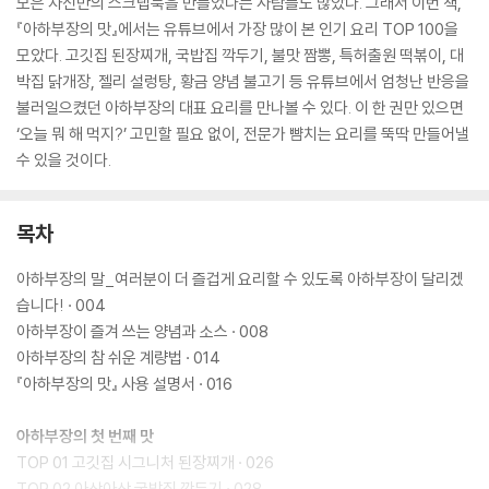
모은 자신만의 스크랩북을 만들었다는 사람들도 많았다. 그래서 이번 책,
『아하부장의 맛』에서는 유튜브에서 가장 많이 본 인기 요리 TOP 100을
모았다. 고깃집 된장찌개, 국밥집 깍두기, 불맛 짬뽕, 특허출원 떡볶이, 대
박집 닭개장, 젤리 설렁탕, 황금 양념 불고기 등 유튜브에서 엄청난 반응을
불러일으켰던 아하부장의 대표 요리를 만나볼 수 있다. 이 한 권만 있으면
‘오늘 뭐 해 먹지?’ 고민할 필요 없이, 전문가 뺨치는 요리를 뚝딱 만들어낼
수 있을 것이다.
목차
아하부장의 말_여러분이 더 즐겁게 요리할 수 있도록 아하부장이 달리겠
습니다! · 004
아하부장이 즐겨 쓰는 양념과 소스 · 008
아하부장의 참 쉬운 계량법 · 014
『아하부장의 맛』 사용 설명서 · 016
아하부장의 첫 번째 맛
TOP 01 고깃집 시그니처 된장찌개 · 026
TOP 02 아삭아삭 국밥집 깍두기 · 028