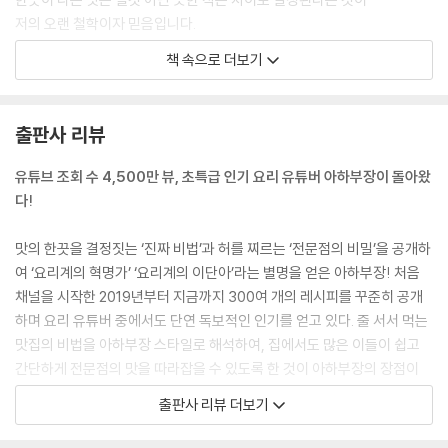
저의 오랜 철학이자 믿음입니다.
TOP 55 바삭 촉촉 매운 깐풍기 · 138
우리, 이제는 스트레스 없이 요리해봅시다!
TOP 56 고깃집 폭탄 계란찜 · 140
책 속으로 더보기
TOP 57 살이 꽉 찬 간장게장 · 142
--- 「Prologue 아하부장의 말」 중에서
TOP 58 남대문식 닭곰탕과 닭죽 · 144
TOP 59 단짠의 조화 안동찜닭 · 146
출판사 리뷰
TOP 60 별미 회냉면 · 148
TOP 61 백 점 만점 육개장 · 150
유튜브 조회 수 4,500만 뷰, 초특급 인기 요리 유튜버 아하부장이 돌아왔
TOP 62 비범한 바지락 칼국수 · 152
다!
TOP 63 소고기뭇국 소고기구이 · 154
TOP 64 포장마차 두부김치 · 156
맛의 한끗을 결정짓는 ‘진짜 비법’과 허를 찌르는 ‘전문점의 비밀’을 공개하
TOP 65 황금 소스 탕수육 · 158
여 ‘요리계의 혁명가’ ‘요리계의 이단아’라는 별명을 얻은 아하부장! 처음
TOP 66 주꾸미볶음과 세 친구 · 160
채널을 시작한 2019년부터 지금까지 300여 개의 레시피를 꾸준히 공개
TOP 67 화끈한 국물 닭발 · 162
하며 요리 유튜버 중에서도 단연 독보적인 인기를 얻고 있다. 줄 서서 먹는
TOP 68 깻잎순 순대볶음 · 164
맛집의 비법을 아하부장 스타일로 해석하여, 집에서도 많은 이들이 쉽고
TOP 69 환상의 마파두부 · 166
간단하게 전문점의 맛을 따라잡을 수 있도록 한 것이 아하부장의 장점이
TOP 70 고춧잎 갈치조림 · 168
다.
출판사 리뷰 더보기
TOP 71 통영의 맛 충무김밥 · 170
TOP 72 한국식 카르보나라 · 172
그가 이번에는 자신의 필살기 요리를 모은 책으로 돌아왔다. 220만 뷰를