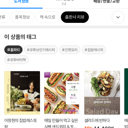
도서정보
배송/반품/교환
34
분류
품목정보
책 속으로
출판사 리뷰
이 상품의 태그
#홈파티
#유튜브인기레시피
#간편요리
#집밥레시피
#유튜버의책
이정현의 집밥레스토
매일 만들어 먹고 싶은
샐러드에 반하다
메
랑
식빵 샌드위치 & 토핑
밥