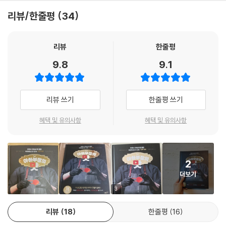
TOP 73 얇튀속촉 후라이드치킨 · 174
자랑하는 부동의 TOP 1위 ‘고깃집 된장찌개’를 시작으로, 조회순으로 뽑
리뷰/한줄평
34
TOP 74 HOT! 레드치킨 · 176
은 100가지 핵심 요리를 만나볼 수 있다. 아하부장을 따라 요리해본 이들
TOP 75 짜장 떡볶이 짜장 라면 · 178
의 수많은 인증 댓글만 봐도 이 레시피가 얼마나 확실한 맛을 보장하는지
알 수 있다. ‘내가 만들면 왜 늘 2% 부족할까?’ ‘재료는 별 차이 없는데 왜
리뷰
한줄평
아하부장의 네 번째 맛
그 식당 밥은 맛이 다를까?’ ‘우리 식구들은 왜 내가 만든 요리를 반겨주지
9.8
9.1
TOP 76 여름 별미 콩국수 · 182
않을까?’ 고민했다면, 요리에 늘 자신이 없고 기가 죽어있다면, 이젠 『아하
TOP 77 만능 양념장 오리 주물럭 · 184
부장의 맛』을 만나야 할 때다!
TOP 78 사골국물 일본식 라면 · 186
리뷰 쓰기
한줄평 쓰기
TOP 79 색다른 맛 태국식 덮밥 · 188
맛·가성비·시간을 모두 잡은 신기한 레시피!
TOP 80 명동칼국수와 겉절이 · 190
‘요.알.못’이 ‘대박집 요리사’가 되는 마법의 시간!
혜택 및 유의사항
혜택 및 유의사항
TOP 81 5분 완성 소시지 카레 · 192
TOP 82 맛 보장 꼬막무침 · 194
꼭 굉장한 재료나 오랜 시간, 엄청난 정성이 있어야만 맛있는 음식이 완성
TOP 83 파김치와 양념게장 · 196
될까? 아하부장은 좀 쉽고 편하게 가더라도, 기가 막힌 맛을 내는 방법은
TOP 84 아하부장표 로제 떡볶이 · 198
2
얼마든지 있다고 말한다. ‘만드는 사람이 부담 없이 즐겁게 요리할수록 요
TOP 85 가성비 왕 코다리찜 · 200
더보기
리의 능률도 올라가고 음식도 더 맛있어진다!’ ‘한끗이 다른 맛은 사실 별것
TOP 86 명품 떡만둣국 · 202
아닌 듯한 작은 차이로 결정된다!’가 아하부장의 오랜 철학이자 믿음이다.
3
TOP 87 화끈한 실비김치 · 204
아하부장만 믿고 따라 할 준비가 되었다면, 값비싼 재료도, 특별한 노하우
TOP 88 원조의 맛 부대찌개 · 206
리뷰
18
한줄평
16
도 필요 없다.
TOP 89 칼칼한 고등어조림 · 208