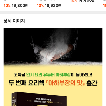
10
14,400
%
원
핫도그
10
19,800
10
16,920
1
%
%
원
원
상세 이미지