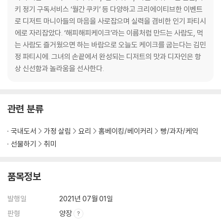
망고&코코넛 마카롱 / 망고 다쿠아즈 타르트 / 망고 파인&카망베르 아이
키 정기 구독서비스 ‘월간 쿠키’ 등 다양하고 크리에이티브한 이벤트
스크림 / 망고 패션 타르트 / 망고 쿠키슈 / 망고 코코넛 비스킷&망고 패션
로 디저트 마니아들의 마음을 사로잡으며 실력을 겸비한 인기 파티시
잼 / 망고 진저 티케이크 / 망고&바질 베린
에로 자리잡았다. ‘해피해피케이크’라는 이름처럼 만드는 사람도, 먹
는 사람도 즐거웠으면 하는 바람으로 오늘도 케이크를 굽는다는 김민
샤인머스캣 위크
정 파티시에. 그녀의 손끝에서 완성되는 디저트의 맛과 디자인은 항
머스캣 쿠키슈 / 머스캣&로즈마리 / 머스캣 롤케이크 / 머스캣 프로마주
상 신선함과 놀라움을 선사한다.
샌드 / 머스캣&딜 타르트 머스캣 젤리 / 머스캣 모히토
관련 분류
국내도서
가정 살림
요리
홈베이킹/베이커리
빵/과자/케익
선물하기
취미
품목정보
발행일
2021년 07월 01일
판형
양장