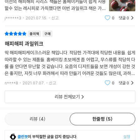
이전의 해피해피 시리즈 책들은 홈베이커들이 쉽게 사용
할수 있는 레시피로 가득했다면 이번 과일위크 책은 가격
부터 조금 비싸길래 기대하고 사봤는데 역시 기대를 저버
j******3
2021.07.15.
신고
0
댓글
0
리지 않는 아주 좋은 책입니다. 홈베이커를 위한 쉬운 레
시피들부터 전문가도 사용할수있는 레시피
종이책
구매
해피해피 과일위크
딱 해피해피케이크스러운 책입니다. 적당한 가격대에 적당한 내용들. 쉽게
따라할 수 있는 제품들. 홈베이킹 초보에겐 좀 어렵고, 무스류를 적당히 다
룰 줄 안다면 무난할 것 같습니다. 요즘의 디저트들을 보면 개성이 강한 것
은 좋지만, 자칫 너무 화려해서 따라 만들기 어려운 것들도 많은데, 과하지
도 부족하지도 않은 점이 해피해피케이크의 가장 큰 장점인 것 같아요. 비
n****8
2021.07.07.
신고
0
댓글
0
록 저는 소
리뷰 전체보기
리뷰
4
한줄평
5
클린봇
이 부적절한 글을 감지 중입니다.
설정