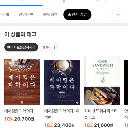
9
 소개
관련분류
품목정보
출판사 리뷰
이 상품의 태그
#디저트는삼시세끼
#홈파티
베이킹은 과학이다
베이킹은 과학이다 : 제
카페 샌드위치 마스터
안
빵편
클래스
식
10
20,700
%
원
10
23,400
10
21,600
1
%
%
원
원