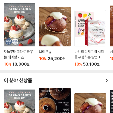
오늘부터 제대로 배우
브리오슈
나만의 디저트 레시피
베
는 베이킹 기초
를 구상하는 방법 + 디
10
25,200
1
%
원
저트 페어링 북 세트
10
18,000
10
53,100
%
%
원
원
이 분야 신상품