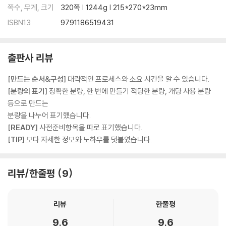
쪽수, 무게, 크기
320쪽 | 1244g | 215*270*23mm
ISBN13
9791186519431
출판사 리뷰
[만드는 순서&구성]
대략적인 프로세스와 소요 시간을 알 수 있습니다.
[분량의 표기]
정확한 분량, 한 번에 만들기 적당한 분량, 개당 사용 분량
등으로 만드는
분량을 나누어 표기했습니다.
[READY]
사전준비항목을 따로 표기했습니다.
[TIP]
보다 자세한 정보와 노하우를 덧붙였습니다.
리뷰/한줄평
9
리뷰
한줄평
9.6
9.6