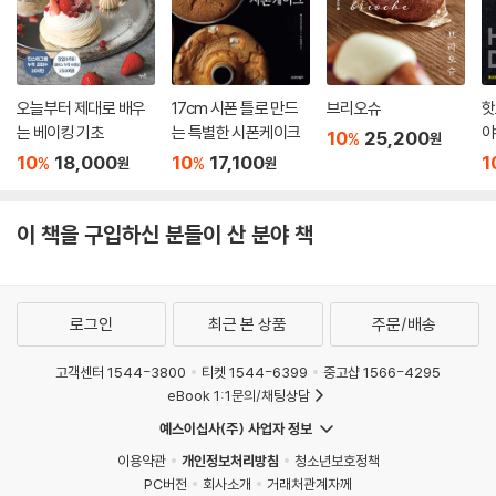
오늘부터 제대로 배우
17cm 시폰 틀로 만드
브리오슈
핫
는 베이킹 기초
는 특별한 시폰케이크
야
10
25,200
%
원
10
18,000
10
17,100
1
%
%
원
원
이 책을 구입하신 분들이 산 분야 책
로그인
최근 본 상품
주문/배송
고객센터 1544-3800
티켓 1544-6399
중고샵 1566-4295
eBook 1:1문의/채팅상담
예스이십사(주) 사업자 정보
이용약관
개인정보처리방침
청소년보호정책
PC버전
회사소개
거래처관계자께