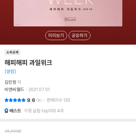
미리보기
공유하기
소득공제
해피해피 과일위크
양장
김민정
저
비앤씨월드
2021.07.01.
9.6
판매지수
120
9
베스트
가정 살림 top100 4주
38,000
원