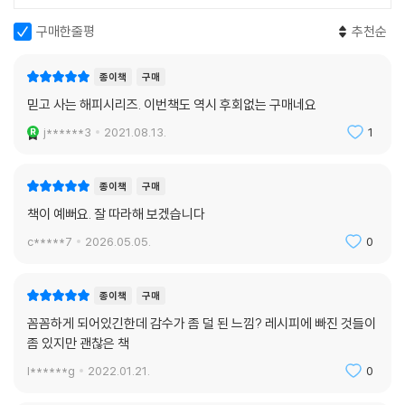
구매한줄평
추천순
종이책
구매
믿고 사는 해피시리즈. 이번책도 역시 후회없는 구매네요
j******3
2021.08.13.
1
종이책
구매
책이 예뻐요. 잘 따라해 보겠습니다
c*****7
2026.05.05.
0
종이책
구매
꼼꼼하게 되어있긴한데 감수가 좀 덜 된 느낌? 레시피에 빠진 것들이
좀 있지만 괜찮은 책
l******g
2022.01.21.
0