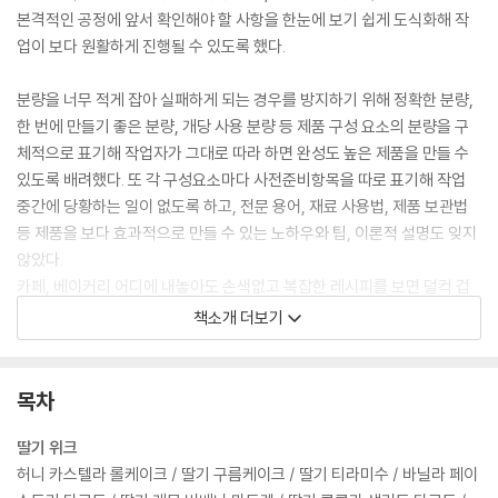
본격적인 공정에 앞서 확인해야 할 사항을 한눈에 보기 쉽게 도식화해 작
업이 보다 원활하게 진행될 수 있도록 했다.
분량을 너무 적게 잡아 실패하게 되는 경우를 방지하기 위해 정확한 분량,
한 번에 만들기 좋은 분량, 개당 사용 분량 등 제품 구성 요소의 분량을 구
체적으로 표기해 작업자가 그대로 따라 하면 완성도 높은 제품을 만들 수
있도록 배려했다. 또 각 구성요소마다 사전준비항목을 따로 표기해 작업
중간에 당황하는 일이 없도록 하고, 전문 용어, 재료 사용법, 제품 보관법
등 제품을 보다 효과적으로 만들 수 있는 노하우와 팁, 이론적 설명도 잊지
않았다.
카페, 베이커리 어디에 내놓아도 손색없고 복잡한 레시피를 보면 덜컥 겁
부터 나는 초보자라도 충분히 따라 할 수 있는 『해피해피 과일위크』로 과
책소개 더보기
일 디저트의 신세계를 경험해보자.
목차
딸기 위크
허니 카스텔라 롤케이크 / 딸기 구름케이크 / 딸기 티라미수 / 바닐라 페이