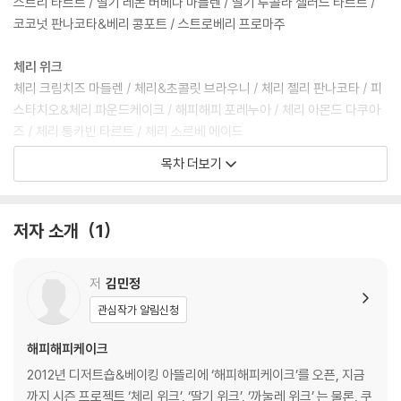
스트리 타르트 / 딸기 레몬 버베나 마들렌 / 딸기 루콜라 샐러드 타르트 /
코코넛 판나코타&베리 콩포트 / 스트로베리 프로마주
체리 위크
체리 크림치즈 마들렌 / 체리&초콜릿 브라우니 / 체리 젤리 판나코타 / 피
스타치오&체리 파운드케이크 / 해피해피 포레누아 / 체리 아몬드 다쿠아
즈 / 체리 통카빈 타르트 / 체리 소르베 에이드
목차 더보기
시트러스 위크
얼그레이 금귤 파운드케이크 / 레몬 로즈마리 트레이케이크 / 라임&허니
마카롱 / 유자 몽블랑 / 유자 밀푀유 / 시트러스 타르트 / 자몽&리치 판나
저자 소개
1
코타 / 라임&바질 소르베 에이드
복숭아 위크
저
김민정
복숭아 요거트 구름케이크 / 복숭아 샌드 / 복숭아 레어 치즈케이크 / 시나
관심작가 알림신청
몬&복숭아 / 천도복숭아 크렘 당주 / 구운 복숭아&크럼블 타르트 / 복숭
아&오렌지 / 복숭아 라떼
해피해피케이크
2012년 디저트숍&베이킹 아뜰리에 ‘해피해피케이크’를 오픈, 지금
망고 위크
까지 시즌 프로젝트 ‘체리 위크’, ‘딸기 위크’, ‘까눌레 위크’ 는 물론, 쿠