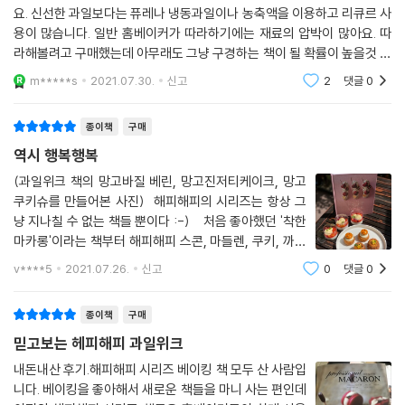
요. 신선한 과일보다는 퓨레나 냉동과일이나 농축액을 이용하고 리큐르 사
용이 많습니다. 일반 홈베이커가 따라하기에는 재료의 압박이 많아요. 따
라해볼려고 구매했는데 아무래도 그냥 구경하는 책이 될 확률이 높을것 같
습니다. 그냥 도서관에서 빌려볼껄 괜히 구매했나 생각들어요.
m*****s
2021.07.30.
신고
2
댓글
0
종이책
구매
역시 행복행복
(과일위크 책의 망고바질 베린, 망고진저티케이크, 망고
쿠키슈를 만들어본 사진) 해피해피의 시리즈는 항상 그
냥 지나칠 수 없는 책들 뿐이다 :-) 처음 좋아했던 '착한
마카롱'이라는 책부터 해피해피 스콘, 마들렌, 쿠키, 까눌
레, 보틀케이크 전부 정갈한 레시피들은 만족스러운 행복
v****5
2021.07.26.
신고
0
댓글
0
감을 준다. 새롭고 좋은 레시피들을 보면 항상 설렘이 있
는데 이 과일위크가 가장 대만
종이책
구매
믿고보는 헤피해피 과일위크
내돈내산 후기.해피해피 시리즈 베이킹 책 모두 산 사람입
니다. 베이킹을 좋아해서 새로운 책들을 마니 사는 편인데