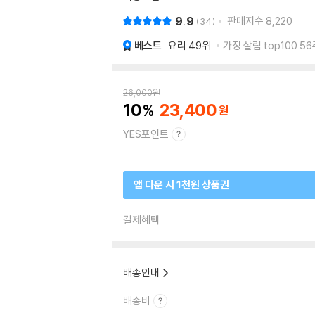
9.9
판매지수
8,220
34
베스트
요리
49위
가정 살림 top100 5
26,000
원
10
23,400
YES포인트
앱 다운 시 1천원 상품권
결제혜택
배송안내
배송비