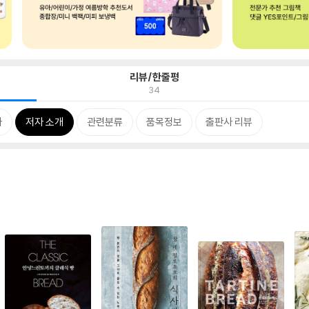
리뷰/한줄평
34
차
저자 소개
관련분류
품목정보
출판사 리뷰