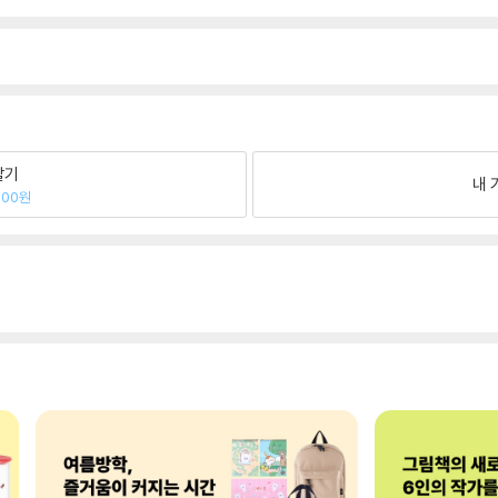
팔기
내 
200원