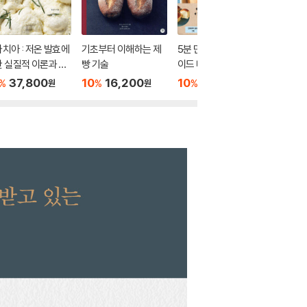
치아 : 저온 발효에
기초부터 이해하는 제
5분 만에 만드는 홈메
재료로 
 실질적 이론과 레
빵 기술
이드 베이킹
마주 레
피
37,800
10
16,200
10
13,320
5
45
%
%
%
%
원
원
원