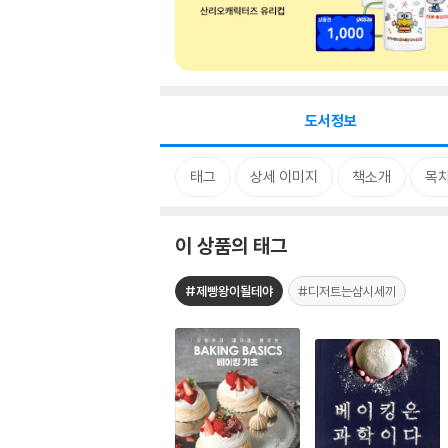
도서정보
태그
상세 이미지
책소개
목
이 상품의 태그
#제빵왕이될테야
#디저트는삼시세끼