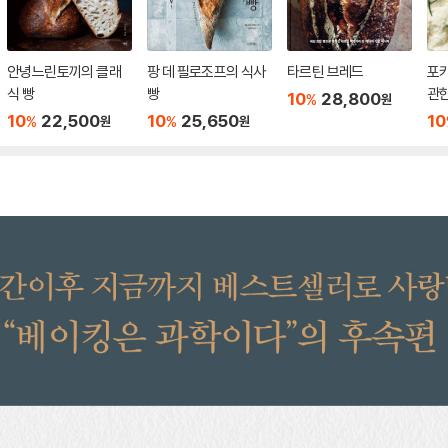
안녕느린토끼의 클래
팡 데 필로조프의 식사
타르틴 브레드
포카
식 빵
빵
관한
10
28,800
%
원
시
10
22,500
10
25,650
10
%
%
원
원