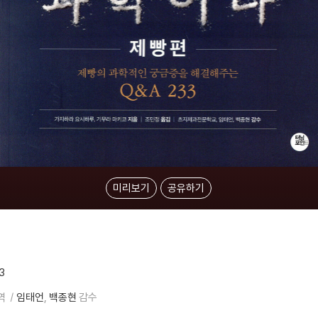
미리보기
공유하기
3
역
임태언
백종현
감수