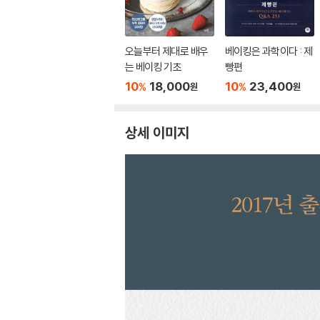
오늘부터 제대로 배우
베이킹은 과학이다 : 제
는 베이킹 기초
빵편
10
18,000
10
23,400
%
%
원
원
상세 이미지