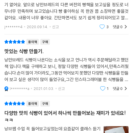
기 없어요. 앞으로 낭만브레드의 다른 버전의 빵책을 보고싶을 정도로 너
06. 키위잼
무너무 만족하며 보고있습니다.빵 좋아하심 꼭 한권 쯤 소장하면 좋을것
07. 바나나잼
같아요...내용이 너무 좋아요. 간단하면서도 보기 쉽게 정리되어있고 깔끔
08. 귤잼
하니 군더기 없어요. 앞으로 낭만브레드의 다른 버전의 빵책을 보고싶을
j*******4
2020.09.14.
신고
3
댓글
0
정도로 너무너무
종이책
구매
맛있는 식빵 만들기.
낭만브레드 식빵이 나온다는 소식을 보고 언니가 역시 주문해달라고 했던
책 입니다.책을 구매하고 보니, 정말 다양한 식빵들이 있어서,만족스러웠
습니다.손이 많이 가더라도,그동안 먹어보지 못했던 다양한 식빵들을 만들
어 보고 싶은 생각이 많이 들었구요,그간 인스타그래머블 한 식빵들을 이
책에서 보게 되서,개인적으로 만들어서 맛있게 먹어보고 싶어졌어요!그동
l********a
2021.01.03.
신고
1
댓글
0
안 빵 관련 책들을
종이책
구매
다양한 맛의 식빵이 있어서 하나씩 만들어보는 재미가 있네요!
ㅋㅋ
낭브쌤 수업 꼭 들어보고싶었는데 요즘같이 클래스 듣기