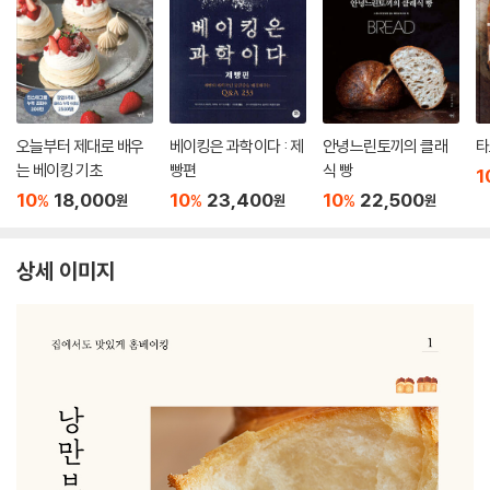
오늘부터 제대로 배우
베이킹은 과학이다 : 제
안녕느린토끼의 클래
타
는 베이킹 기초
빵편
식 빵
1
10
18,000
10
23,400
10
22,500
%
%
%
원
원
원
상세 이미지