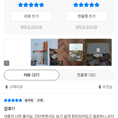
데 바로 그런 나와 같은 사람들에게 이 책이 도움을 주고, 일으켜 세울 수
- 내 식빵 왜 이럴까요? 식빵 Q&A
있다면 참 좋겠다는 생각이 들었습니다.
리뷰 쓰기
한줄평 쓰기
CLASS 06. 식빵의 활용
이 세상에는 정말 다양한 종류의 빵들이 있지만, 누구나 부담을 느끼지 않
01. 기본토스트
고 편안하게 다가가는 빵이 무엇일까 생각했습니다. 빵에 대해 잘 모르는
혜택 및 유의사항
혜택 및 유의사항
02. 애플시나몬토스트
사람도 누구나 한번쯤은 만들어보고 싶은 빵, 그런 빵이 무엇일까 생각했
03. 프렌치토스트
습니다. 어릴 적 동네 빵집 앞을 지날 때면, 창문 너머 아직 썰지 않은 김이
04. 크루통
솔솔 올라오는 덩어리 식빵을 보며 군침을 삼키던 순간들이 떠오르며 식빵
05. 브레드푸딩
9
에 대한 책을 만들어보고 싶었습니다.
06. 감자에그샌드위치
더보기
07. BLT샌드위치
식빵을 잘 만들어보고 싶은데 자꾸 실패를 하는 분, 빵에 대해 잘 모르지만
3
2
7
08. 과일샌드위치
식빵부터 한번 만들어보고 싶은 분, 식빵을 보다 다양하게 만들어보고 싶
09. 크로크무슈
리뷰
27
한줄평
32
은 분, 그 모든 분들이 이 책을 통해 도움을 얻을 수 있길 바랍니다.
CLASS 07. 스프와 잼
구매리뷰
추천순
그리고 내가 상상했던 사랑스러운 식빵이 내 눈앞에 나타났을 때의 그 기
01. 감자대파스프
쁨과 설렘을 함께 느꼈으면 좋겠습니다.
02. 토마토스프
종이책
구매
.- PROLOGUE 중 -
03. 양배추베이컨스프
강추!!
04. 딸기잼
내용이 너무 좋아요. 간단하면서도 보기 쉽게 정리되어있고 깔끔하니 군더
05. 청포도잼