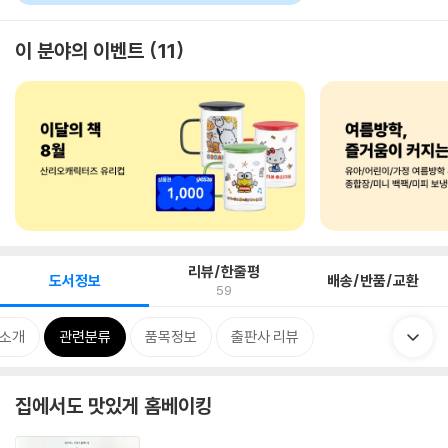
이 분야의 이벤트
11
리뷰/한줄평
도서정보
배송/반품/교환
59
 소개
관련분류
품목정보
출판사 리뷰
집에서도 맛있게 홈베이킹