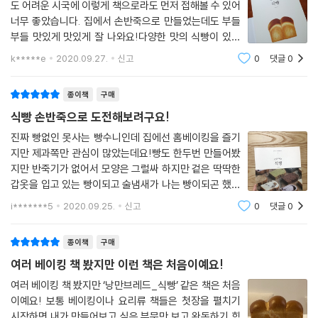
도 어려운 시국에 이렇게 책으로라도 먼저 접해볼 수 있어
너무 좋았습니다. 집에서 손반죽으로 만들었는데도 부들
부들 맛있게 맛있게 잘 나와요!다양한 맛의 식빵이 있어
서 하나씩 만들어보는 재미가 있네요!ㅋㅋ 다음에는 흑임
k*****e
2020.09.27.
신고
0
댓글
0
자 식빵 만들어봐야겠어요~~ 인스타에 후기 보니 흑임
자 식빵이 인기가 많은거 같더라구요ㅎㅎ
종이책
구매
식빵 손반죽으로 도전해보려구요!
진짜 빵없인 못사는 빵수니인데 집에선 홈베이킹을 즐기
지만 제과쪽만 관심이 많았는데요!빵도 한두번 만들어봤
지만 반죽기가 없어서 모양은 그럴싸 하지만 겉은 딱딱한
갑옷을 입고 있는 빵이되고 술냄새가 나는 빵이되곤 했어
요~그리고 저는 하얀 식빵보단 뭔가 첨가되어 있는 식빵
i*******5
2020.09.25.
신고
0
댓글
0
을 만들어보고 먹고 싶었는데 찾아봐도 별로 없더라구요
~근데 이렇게 똭! 낭만브레드에서 나와주었어요
종이책
구매
여러 베이킹 책 봤지만 이런 책은 처음이예요!
여러 베이킹 책 봤지만 ‘낭만브레드_식빵’ 같은 책은 처음
이예요! 보통 베이킹이나 요리류 책들은 첫장을 펼치기
시작하면 내가 만들어보고 싶은 부문만 보고 완독하기 힘