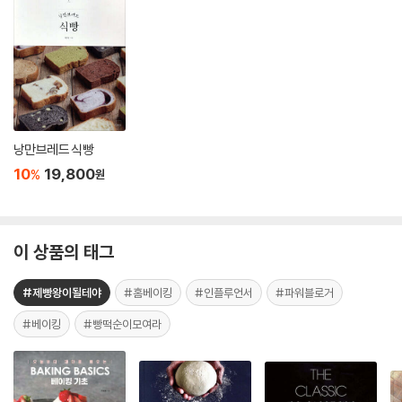
낭만브레드 식빵
10
19,800
%
원
이 상품의 태그
#제빵왕이될테야
#홈베이킹
#인플루언서
#파워블로거
#베이킹
#빵떡순이모여라