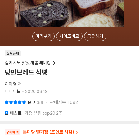
미리보기
사이즈비교
공유하기
소득공제
집에서도 맛있게 홈베이킹
낭만브레드 식빵
이미영
저
더테이블
2020.09.18.
9.7
판매지수
1,092
59
베스트
가정 살림 top20 2주
본마망 딸기잼 (포인트 차감)
구매혜택