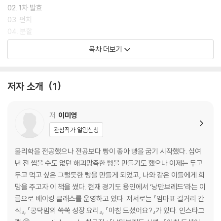
02. 1차 발효
03. 펀치
04. 분할
05. 벤치 타임
목차 더보기
06. 성형
07. 2차 발효
08. 굽기
저자 소개
1
09. 완성
* 오븐 스프링과 오븐 브레이크
* 식빵의 보관
저
이미영
관심작가 알림신청
CLASS 03. 식빵 틀에 따른 비용적과 반죽 양
01. 식빵 틀의 용적
물리학을 전공했으나 전공보다 빵이 좋아 빵을 굽기 시작했다. 십여
02. 식빵 틀의 반죽 양
년 전 씹을 수도 없던 해괴망측한 빵을 만들기도 했으나 이제는 두고
두고 먹고 싶은 그럴듯한 빵을 만들게 되었고, 나와 같은 이들에게 희
CLASS 04. 식빵의 분류
망을 주고자 이 책을 썼다. 현재 경기도 용인에서 ‘낭만브레드’라는 이
01. 모양에 따른 분류
름으로 베이킹 클래스를 운영하고 있다. 저서로는 『엄마표 길거리 간
- 산형 식빵
식』, 『콩닥맘의 쑥쑥 성장 요리』, 『아침 드셨어요?』가 있다. 인스타그
- 각형 식빵