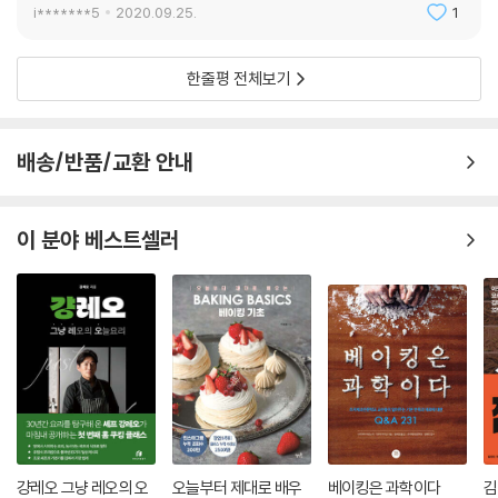
i*******5
2020.09.25.
1
한줄평 전체보기
배송/반품/교환 안내
이 분야 베스트셀러
걍레오 그냥 레오의 오
오늘부터 제대로 배우
베이킹은 과학이다
김