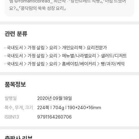
램 @romanticbread_ 최근작 : 『낭만브레드 식빵』,『아침 드셨어
02. 제법에 따른 분류
요?』,『콩닥맘의 쑥쑥 성장 요리』
- 스트레이트법
- 사전반죽법
- 탕종법
관련 분류
- 천연효모법
- 저온발효법
국내도서
가정 살림
요리
개인요리책
요리전문가
국내도서
가정 살림
요리
메뉴별/나라별요리
샐러드/디저트
CLASS 05. 식빵 만들기
국내도서
가정 살림
요리
홈베이킹/베이커리
빵/과자/케익
- 식빵의 기본 배합, 베이커스 퍼센트(%)
01. 기본식빵
- 풀먼 식빵 틀을 이용해 만드는 각형 식빵 & 산형 식빵
품목정보
02. 검은깨식빵
03. 근채식빵
발행일
2020년 09월 18일
04. 화이트식빵
쪽수, 무게, 크기
224쪽 | 704g | 190*240*16mm
05. 우유생크림식빵
ISBN13
9791164260706
06. 버터식빵
07. 홍차식빵
08. 모카식빵
출판사 리뷰