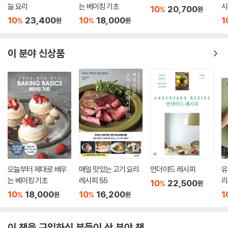
늘 요리
는 베이킹 기초
시
10
20,700
%
원
10
23,400
10
18,000
1
%
%
원
원
이 분야 신상품
오늘부터 제대로 배우
매일 맛있는 고기 요리
언더야드 레시피
유
는 베이킹 기초
레시피 55
리
10
22,500
%
원
10
18,000
10
16,200
1
%
%
원
원
이 책을 구입하신 분들이 산 분야 책