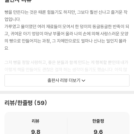
09. 말차화이트초코식빵
10. 블루베리식빵
빵을 만든다는 것은 때론 힘들기도 하지만, 그보다 훨씬 신나고 즐거운 작
11. 무설탕바게트식빵
업입니다.
12. 페이스트리식빵
가루였고 물이였던 여러 재료들이 모여서 한 덩이의 둥글둥글한 반죽이 되
13. 탕종식빵
고, 귀여운 아기 엉덩이 마냥 부풀어 올라 나의 손에 의해 사랑스러운 모양
- 탕종 만들기
의 빵으로 만들어지는 과정, 그 자체만으로도 얼마나 신나는 일인지 몰라
14. 부추베이컨식빵
요.
15. 밤식빵
16. 오징어먹물식빵
그저 빵을 정말 사랑하고, 좋은 분들과 함께 만드는 게 행복할 뿐인데 내가
17. 초코식빵
이렇게 책을 만들어도 괜찮은 걸까 하는 생각이 들기도 했습니다. 아직 많
18. 통밀식빵
이 부족하다는 생각이 컸거든요.
출판사 리뷰 더보기
19. 브리오슈식빵
그런데 저의 그 부족함이 오히려 이 책을 낼 수 있는 용기가 되기도 했습니
20. 르뱅식빵
다.
- 르뱅 만들기
리뷰/한줄평
59
21. 호두크랜베리식빵
부족했기에 실패도 많았고, 해결될 때까지 책을 뒤적이고 다시 빵을 만들
- 중종 만들기
며 밤을 지새운 적이 참 많았거든요. 특히나 식빵은 빵의 기본이 되는 빵이
22. 쌀식빵
기도 하지만, 참 까다롭고 어려운 빵이기도 하니 제겐 늘 숙제같은 빵이었
리뷰
한줄평
23. 손반죽식빵
습니다. 가끔 실패가 반복되면 뭔가에 가로막혀 있는 기분이 들기도 했는
9.8
9.6
24. 제빵기식빵