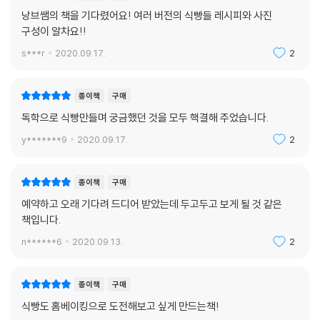
낭브쌤의 책을 기다렸어요! 여러 버전의 식빵들 레시피와 사진
구성이 알차요!!
s***r
2020.09.17.
2
종이책
구매
독학으로 식빵만들며 궁금했던 것을 모두 핵결해 주었습니다.
y*******9
2020.09.17.
2
종이책
구매
예약하고 오래 기다려 드디어 받았는데 두고두고 보게 될 것 같은
책입니다.
n******6
2020.09.13.
2
종이책
구매
식빵도 홈베이킹으로 도전해보고 싶게 만드는책!