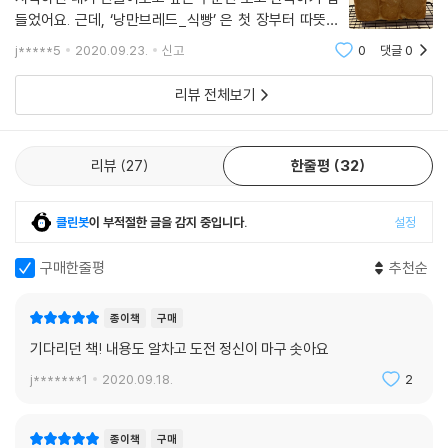
들었어요. 근데, ‘낭만브레드_식빵’ 은 첫 장부터 따뜻함
을 느끼고, 구석구석 읽고 싶게 만들어, 책 속에 있는 모든
j*****5
2020.09.23.
신고
0
댓글
0
식빵을 만들어 보고싶게끔 완독시킬 것 같네요^^베이킹
입문자들은 보통 책을 보며 시작하는
리뷰 전체보기
리뷰
27
한줄평
32
클린봇
이 부적절한 글을 감지 중입니다.
설정
구매한줄평
추천순
종이책
구매
기다리던 책! 내용도 알차고 도전 정신이 마구 솟아요
j*******1
2020.09.18.
2
종이책
구매