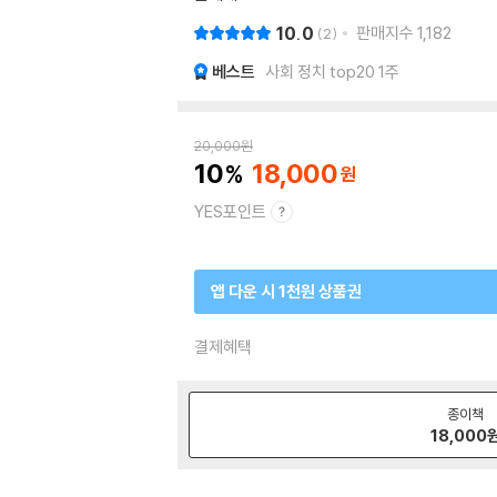
10.0
판매지수
1,182
2
베스트
사회 정치 top20 1주
20,000
원
10
18,000
YES포인트
앱 다운 시 1천원 상품권
결제혜택
종이책
18,000