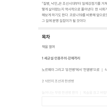
『질병, 낙인』은 조선시대부터 일제강점기를 거쳐
떻게 살아왔는지 역사적으로 풀어낸다. 한 사회가
해보게 하기도 한다. 코로나19를 비롯해 앞으로
그 길에 분명 길잡이가 될 것이다.
목차
책을 열며
1 세균설·인종주의·강제격리
노르웨이 그리고 ‘유전병’에서 ‘전염병’으로 ｜
2 식민지 조선과 한센병
늘어나는 부랑 한센병 환자 ｜ 목숨을 끊고 버림
3 생존과 치료를 향해