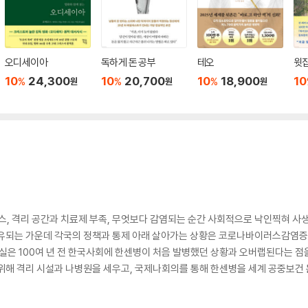
오디세이아
독하게 돈 공부
테오
윗집
10
24,300
10
20,700
10
18,900
10
%
%
%
원
원
원
스, 격리 공간과 치료제 부족, 무엇보다 감염되는 순간 사회적으로 낙인찍혀 사
공유되는 가운데 각국의 정책과 통제 아래 살아가는 상황은 코로나바이러스감염증-
실은 100여 년 전 한국사회에 한센병이 처음 발병했던 상황과 오버랩된다는 점을
 위해 격리 시설과 나병원을 세우고, 국제나회의를 통해 한센병을 세계 공중보건