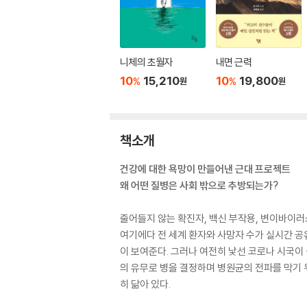
니체의 초월자
내면 근력
10
15,210
10
19,800
%
%
원
원
책소개
건강에 대한 욕망이 만들어낸 근대 프로젝트
왜 어떤 질병은 사회 밖으로 추방되는가?
줄어들지 않는 확진자, 백신 부작용, 변이바이러
여기에다 전 세계 환자와 사망자 수가 실시간 
이 보여준다. 그러나 여전히 낯선 코로나 시국이 
의 유무로 병을 결정하며 병원균의 전파를 막기
히 닮아 있다.