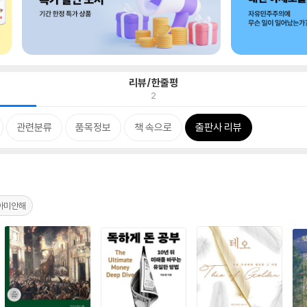
리뷰/한줄평
2
관련분류
품목정보
책 속으로
출판사 리뷰
아미안해