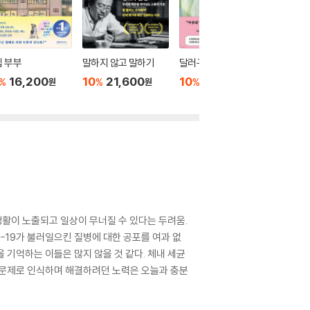
 부부
말하지 않고 말하기
달러구트 꿈 백화점 0
위버멘
16,200
10
21,600
10
16,020
10
1
%
%
%
%
원
원
원
생활이 노출되고 일상이 무너질 수 있다는 두려움.
19가 불러일으킨 질병에 대한 공포를 여과 없
 기억하는 이들은 많지 않을 것 같다. 체내 세균
 문제로 인식하며 해결하려던 노력은 오늘과 충분