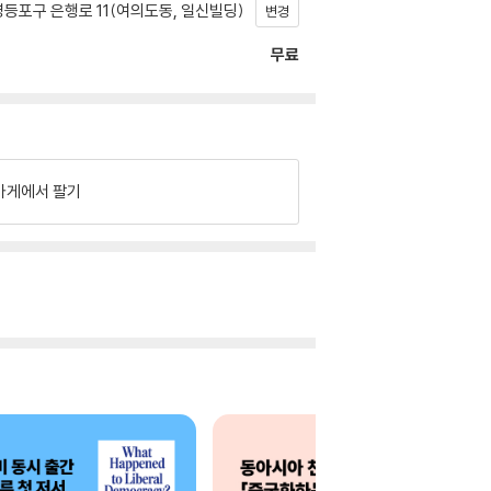
등포구 은행로 11(여의도동, 일신빌딩)
변경
무료
가게에서 팔기