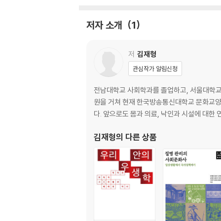
대풍자유의 등장 ｜ 완치와 불치 ｜ 살아남기 
저자 소개
1
4 소록도, 절멸의 수용소
저
김재형
죽어서도 나올 수 없는 곳 ｜ 강제노동 속으로 
관심작가 알림신청
5 해방된 조국, 해방되지 못한 사람들
전남대학교 사회학과를 졸업하고, 서울대학교
원을 거쳐 현재 한국방송통신대학교 문화교양학과
84인 학살사건 ｜ 처치해야 할 ‘문둥이’ ｜ 
다. 앞으로도 몸과 의료, 낙인과 시설에 대한
6 개혁과 반동의 시간
김재형
의 다른 상품
소록도의 르네상스 ｜ 다시 식민지로 ｜ 저항하
7 죽여도 되는, 죽여야 하는
재정 부족과 모금운동 ｜ 한센병 환자 마을의 등