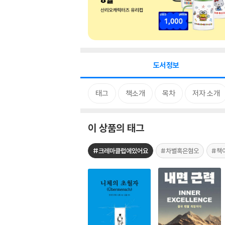
도서정보
태그
책소개
목차
저자 소개
이 상품의 태그
#크레마클럽에있어요
#차별혹은혐오
#책