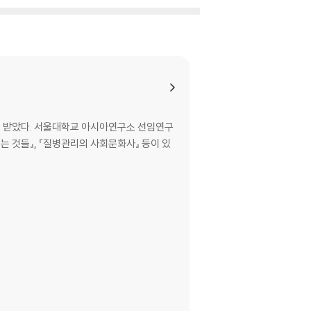
를 받았다. 서울대학교 아시아연구소 선임연구
는 것들』, 『질병관리의 사회문화사』 등이 있
법」의 제정과 한센병 정책