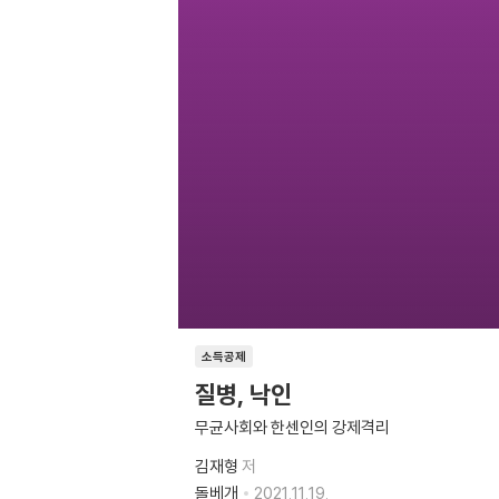
소득공제
질병, 낙인
무균사회와 한센인의 강제격리
김재형
저
돌베개
2021.11.19.