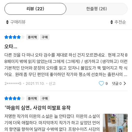
리뷰
22
한줄평
26
구매리뷰
추천순
종이책
구매
오타…
다른 것을 다 떠나 오타 검수를 제대로 하신 건지 모르겠네요.. 현제 고작 8
8페이지 밖에 읽지 않았는데 그애게 (그에게) / 생가하고 (생각하고) 이런
기본적인 단어와 문장의 오타를 읽고 있자니 몰입도가 뚝 떨어지고 팍 식
어요.. 원래 좀 무딘 편인데 좋아하던 작가와 평소에 선호하는 출판사의 조
합이라 그런가.. 신경쓰이네요. 무슨 이북 장르소설도 아니고.. (장르 소설
2******5
2021.11.10.
신고
9
댓글
0
출판사도
종이책
구매
『마음의 심연』 사강의 미발표 유작
저명한 작가의 미완의 소설은 늘 안타깝다. 미완의 소설이
기에 더욱 애절하다. 마지막까지 작가가 하고 싶었던 언어
의 향연을 향하여 달려갈 수밖에 없다. 프랑수아즈 사강의