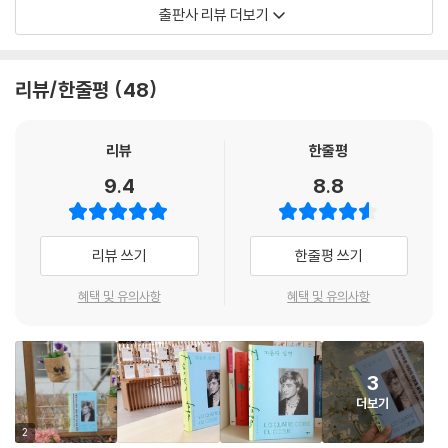
리로르는 사랑 없는 결혼을 이어 가야 하는 권태에 빠져 있다. 앙리는 그의
출판사 리뷰 더보기
아들이 온전하게 사회로 돌아왔음을 기념하기 위해 저택에서 성대한 파티
를 열기로 결심하고, 파티 주최자로 과부가 된 그의 사돈이자 마리로르의
어머니인 파니 크롤리를 초대한다. 파니가 머무는 동안, ‘라 크레소나드’는
리뷰/한줄평
48
사랑과 혼란의 소용돌이에 휩싸이게 된다.
이 작품은 사강의 다른 작품들과 마찬가지로, 생생하고 신랄한 풍자, 재기
리뷰
한줄평
넘치는 대화 속에서 피어나는 사랑의 갈등과 고뇌로 이루어져 있다. 삼각
9.4
8.8
관계와 나이차가 많은 연상 연하의 사랑을 다루었다는 점에서『브람스를
좋아하세요...』를 연상하게 한다. 대사 속 풍자와 유머가 특히 돋보인다는
점에서는 『마음의 파수꾼』등의 작품과 궤를 같이한다. 또한 앙리 크레송과
리뷰 쓰기
한줄평 쓰기
산드라, 뤼도빅과 마리로르 등 사랑 없는 결혼을 유지하는 부부 간의 권태,
허세와 겉치장으로 주위 사람들을 질리게 하는 필립 등의 인물을 적나라하
혜택 및 유의사항
혜택 및 유의사항
게 묘사해 부르주아적 안락에 대한 풍자 또한 잘 드러나 있다. 사강 문학의
특징이라고 할 수 있는 요소들이 도처에 포진해 있어 “미완성임에도 불구
하고 사강의 향기가 흠뻑 어려 있음을 확인할 수 있다.” (《프랑스 앵테르》)
3
더보기
2