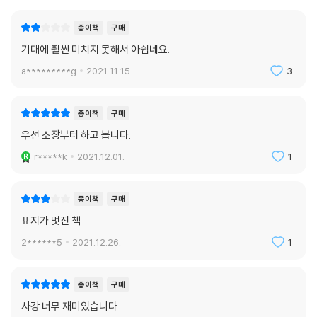
종이책
구매
기대에 훨씬 미치지 못해서 아쉽네요.
a*********g
2021.11.15.
3
종이책
구매
우선 소장부터 하고 봅니다.
r*****k
2021.12.01.
1
종이책
구매
표지가 멋진 책
2******5
2021.12.26.
1
종이책
구매
사강 너무 재미있습니다