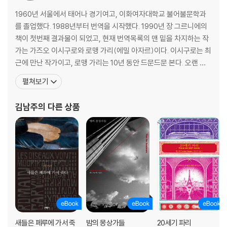
1960년 서울에서 태어나 경기여고, 이화여자대학교 불어불문학과
를 졸업했다. 1988년부터 번역을 시작했다. 1990년 장 그르니에의
책이 첫번째 결과물이 되었고, 현재 번역목록의 맨 밑을 차지하는 작
가는 가즈오 이시구로와 로맹 가리(에밀 아자르)이다. 이시구로는 최
근에 만난 작가이고, 로맹 가리는 10년 동안 드문드문 본다. 오랜 시
간, 시간의 무게를 견디고 살아남은 글들, 그중에서도 프랑스 문학을
펼쳐보기
번역해왔다. 번역서로 『세잔 졸라를 만나다』, 『창조자 피카소』, 『달
리』, 『세 예술가의 연인』, 프랑수아즈 사강의 『브람스를 좋아하세
김남주
의 다른 상품
요...』, 로맹 가리의 『새들은 페루에 가서
새들은 페루에 가서 죽
밤의 몽상가들
20세기 파리