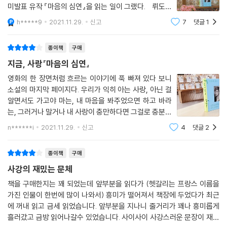
미발표 유작 『마음의 심연』을 읽는 일이 그랬다. 뤼도빅
크레송이 교통사고 후 2년 가까이 여러 요양원을 전전하
h*****9
2021.11.29.
신고
7
댓글
1
다가 대저택 라 크레소나드로 돌아오며 소설이 시작된다.
그의 아버지 앙리 크레송은 아들
종이책
구매
지금, 사랑『마음의 심연』
영화의 한 장면처럼 흐르는 이야기에 푹 빠져 있다 보니
소설의 마지막 페이지다. 우리가 익히 아는 사랑, 아닌 걸
알면서도 가고야 마는, 내 마음을 봐주었으면 하고 바라
는, 그러거나 말거나 내 사랑이 충만하다면 그걸로 충분하
다고 여겨도 좋은 일. 누군가의 사랑을 지켜보는 일은 설
n******i
2021.11.29.
신고
4
댓글
2
렜다. 그러면서도 불안은 틈틈이 끼어들었다. 이 사랑이
어떻게 끝날지 알 수 없어서다. 아니면
종이책
구매
사강의 재밌는 문체
책을 구매한지는 꽤 되었는데 앞부분을 읽다가 (헷갈리는 프랑스 이름을
가진 인물이 한번에 많이 나와서) 흥미가 떨어져서 책장에 두었다가 최근
에 꺼내 읽고 금세 읽었습니다. 앞부분을 지나니 줄거리가 꽤나 흥미롭게
흘러갔고 금방 읽어나갈수 있었습니다. 사이사이 사강스러운 문장이 재밌