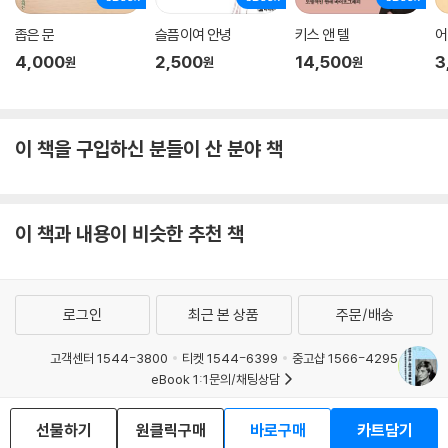
좁은 문
슬픔이여 안녕
키스 앤 텔
어
4,000
2,500
14,500
3
원
원
원
이 책을 구입하신 분들이 산 분야 책
이 책과 내용이 비슷한 추천 책
로그인
최근 본 상품
주문/배송
고객센터 1544-3800
티켓 1544-6399
중고샵 1566-4295
eBook 1:1문의/채팅상담
예스이십사(주) 사업자 정보
선물하기
원클릭구매
바로구매
카트담기
이용약관
개인정보처리방침
청소년보호정책