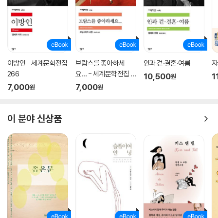
이방인 - 세계문학전집
브람스를 좋아하세
안과 겉·결혼·여름
자
266
요… - 세계문학전집 1
10,500
1
원
79
7,000
7,000
원
원
이 분야 신상품