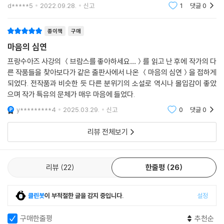
었고 메모해둘 좋은 문장들도 눈에 보였습니다. 열린 결말이고 무겁지 않
d*****5
2022.09.28.
신고
1
댓글
0
게 읽을만한 소설인
종이책
구매
마음의 심연
프랑수아즈 사강의 ＜브람스를 좋아하세요…＞를 읽고 난 후에 작가의 다
른 작품들을 찾아보다가 같은 출판사에서 나온 ＜마음의 심연＞을 접하게
되었다. 전작품과 비슷한 듯 다른 분위기의 소설로 역시나 몰입감이 좋았
으며 작가 특유의 문체가 매우 마음에 들었다.
y*********4
2025.03.29.
신고
0
댓글
0
리뷰 전체보기
리뷰
22
한줄평
26
클린봇
이 부적절한 글을 감지 중입니다.
설정
구매한줄평
추천순