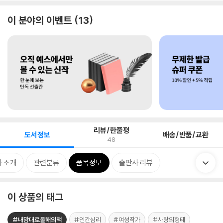
이 분야의 이벤트
13
리뷰/한줄평
도서정보
배송/반품/교환
48
 소개
관련분류
품목정보
출판사 리뷰
이 상품의 태그
#내맘대로올해의책
#인간심리
#여성작가
#사랑의형태