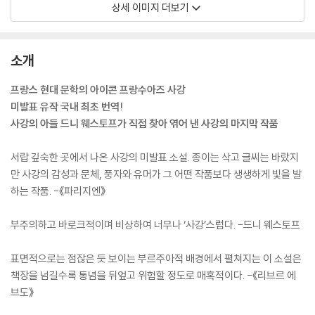
상세 이미지 더보기
소개
프랑스 현대 문학의 아이콘 프랑수아즈 사강
미발표 유작 국내 최초 번역!
사강의 아들 드니 웨스토프가 직접 찾아 엮어 낸 사강의 마지막 작품
서랍 깊숙한 곳에서 나온 사강의 미발표 소설. 종이는 삭고 글씨는 바랐지
만 사강의 감성과 문체, 풍자와 유머가 그 어떤 작품보다 생생하게 빛을 발
하는 작품. -《파리지엔》
부주의하고 바로크적이며 비상하여 너무나 ‘사강’스럽다. -드니 웨스토프
표면적으로는 점잖은 듯 보이는 부르주아적 배경에서 펼쳐지는 이 소설은
책장을 넘길수록 통념을 뒤엎고 위험할 정도로 매혹적이다. -《리브르 에
브도》