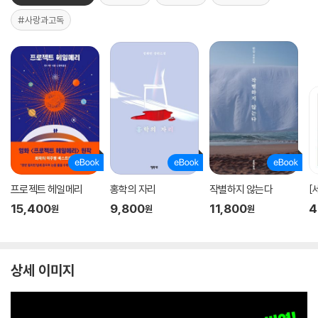
#사랑과고독
프로젝트 헤일메리
홍학의 자리
작별하지 않는다
[
15,400
9,800
11,800
4
원
원
원
상세 이미지