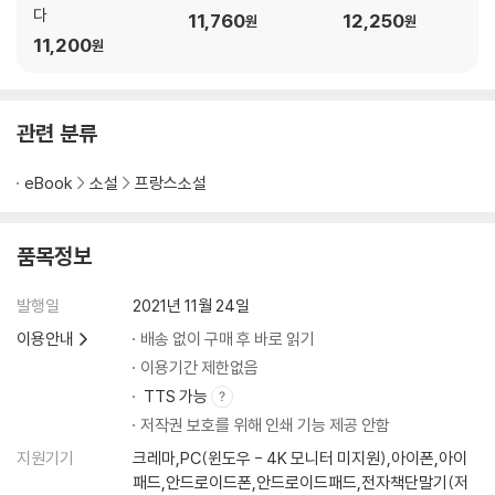
다
11,760
12,250
원
원
11,200
원
관련 분류
eBook
소설
프랑스소설
품목정보
발행일
2021년 11월 24일
이용안내
배송 없이 구매 후 바로 읽기
이용기간 제한없음
TTS 가능
저작권 보호를 위해 인쇄 기능 제공 안함
지원기기
크레마,PC(윈도우 - 4K 모니터 미지원),아이폰,아이
패드,안드로이드폰,안드로이드패드,전자책단말기(저