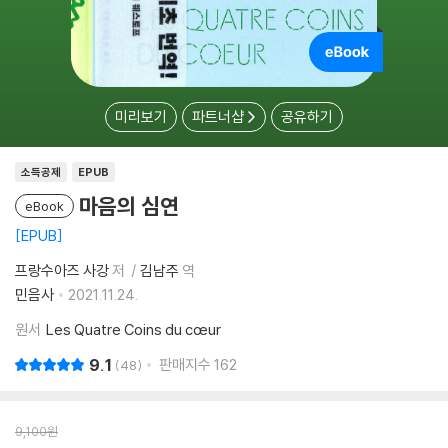
미리보기
파트너샵
공유하기
소득공제
EPUB
마음의 심연
eBook
EPUB
프랑수아즈 사강
저
김남주
역
민음사
2021.11.24.
원서
Les Quatre Coins du cœur
9.1
판매지수
162
48
9,100
원