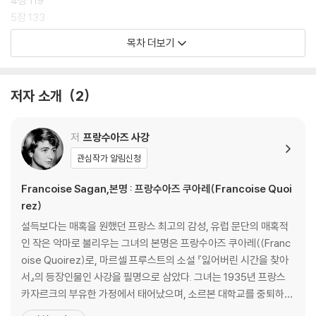
4장 119
내용이 불완전하다 해도, 상태가 어떻든 간에 이 원고는 프랑수아즈 사강
5장 133
의 문학 세계 전체에서 중요한 일부를 이루고 있는 만큼 반드시 출간되어
6장 156
목차 더보기
야 한다고, 그리고 이 원고를 완성할 수 있는 사람은 나뿐이라고 마음속 목
7장 162
소리들이 말하고 있었다. 사강을 알고 사랑하는 독자들은 그녀가 남긴 문
8장 179
학적 소산 전체를 읽고 파악할 권리가 있었다.
9장 196
저자 소개
2
- 드니 웨스토프, 「서문」에서
10장 214
11장 221
12장 230
저
프랑수아즈 사강
13장 250
관심작가 알림신청
14장 259
15장 262
Francoise Sagan,본명 : 프랑수아즈 쿠아레(Francoise Quoi
16장 278
rez)
17장 281
설득보다는 매혹을 원했던 프랑스 최고의 감성, 유럽 문단의 매혹적
인 작은 악마로 불리우는 그녀의 본명은 프랑수아즈 쿠아레((Franc
작품 해설 287
oise Quoirez)로, 마르셀 프루스트의 소설 『잃어버린 시간을 찾아
작가 연보 295
서』의 등장인물인 사강을 필명으로 삼았다. 그녀는 1935년 프랑스
카자르크의 부유한 가정에서 태어났으며, 소르본 대학교를 중퇴하였
다. 19세 때 발표한 장편소설 『슬픔이여 안녕』이 전 세계 베스트셀러