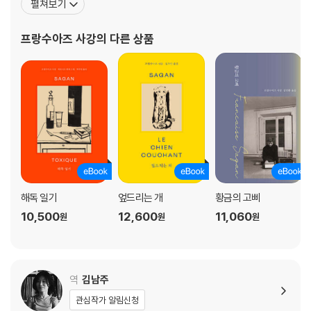
펼쳐보기
가 되어 문단에 큰 반향을 일으켰고, 이 작품으로 1954년 프랑스 문
학비평상을 받았다. 어린 소녀가 전 세계에 큰 반향을 일으키자 문단
프랑수아즈 사강
의 다른 상품
과 세간에는 말이 많았다. 통속적인
해독 일기
엎드리는 개
황금의 고삐
10,500
12,600
11,060
원
원
원
역
김남주
관심작가 알림신청