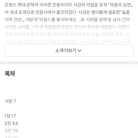
프랑스 현대 문학의 아이콘 프랑수아즈 사강의 미발표 유작 『마음의 심연』
이 국내 초역으로 민음사에서 출간되었다. 사강은 열아홉에 발표한『슬픔
이여 안녕』, 대표작『브람스를 좋아하세요...』등 사랑을 앞에 둔 남녀 간의
미묘한 심리를 그려 낸 작품들로 프랑스 문단의 총아로 떠올랐다. 엄청난
양의 독서와 특유의 재기를 바탕으로 이십여 편의 소설, 에세이, 희곡, 시
나리오 등 다양한 장르의 작품을 발표했고, 사랑에 대한 설득력 있는 심리
지도를 완성했다. 섬세한 문체, 내밀한 심리 묘사로 특유의 문학 세계를 구
소개 더보기
축해 반세기에 걸쳐 ‘사강 신드롬’을 유지해 왔다. 사강의 어느 작품들보다
더 파격적이고 생생한 사랑을 그려 낸 『마음의 심연』은 열린 결말의 미완
성 소설임에도 불구하고 가장 ‘사강스러운’ 작품으로 평가받고 있다.
목차
『마음의 심연』은 사강의 아들인 드니 웨스토프가 2004년 사강의 사망 이
후 발견한 원고를 십여 년간 스스로 엮고 다듬어 나온 작품이다. 메모가 가
득 적힌 원본과 영화로 제작되기 위해 시나리오로 각색된 원고를 토대로
서문 7
문체를 건드리지 않으면서 문장을 정돈해 사강의 마지막 작품으로 2019
년 프랑스에서 처음 세상에 내놓게 되었다. 출간 당시 독자들은 파리의 책
1장 17
방 앞에 길게 줄을 섰고, 파격적인 초판 부수 모두가 단기간에 팔려나가 품
2장 44
절되며 사강의 위상이 건재함을 다시 한번 각인시켰다.
3장 78