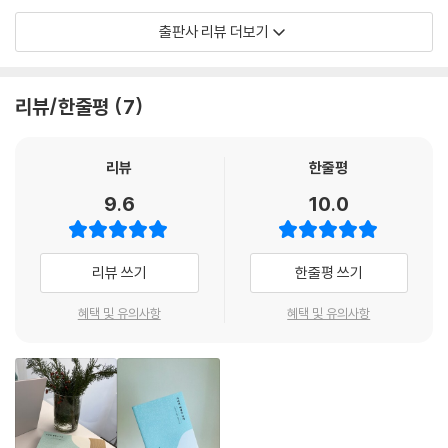
채세린은 박지현을 만난 뒤로 오랫동안 회피해 오던 질문을 마주했다. 평
출판사 리뷰 더보기
생 남한 사람으로 살아왔는데 또 다른 한국인을 발견한 것이다. 박지현도
마찬가지였다. 남한 사람도 북한 사람도 아닌 ‘그냥 한국인’이라는 사실을
깨달았다. 그러고 나서야 알았다. 평화는 남북 정상회담이 아니라 사람과
리뷰/한줄평
7
사람이 만나는 친밀한 공간에서, 소소한 대화로, 함께 보낸 역사와 잃어버
린 어린 시절에 대한 그리움을 통해 이루어진다는 것을. 만나서 대화하는
사이 둘은 평화롭게 ‘통일’을 이루었다. 이 책은 그 역사적인 순간의 기록이
리뷰
한줄평
다.
9.6
10.0
저자에게 묻다
Q 공동 저자 중 한 분은 이야기로, 또 한 분은 글쓴이로 나오는데 박지현 님
리뷰 쓰기
한줄평 쓰기
스스로를 ‘발화자’로 특정한 이유가 있나요?
(박지현) 저는 글쓰기를 좋아하고 지금도 가끔 시를 쓰기도 합니다. 그렇
혜택 및 유의사항
혜택 및 유의사항
지만 제 이야기를 직접 쓰고 싶진 않았습니다. 제 이야기가 누군가의 객관
적인 시선을 거쳐 기록되기를 원했습니다. 영국판 [마리끌레르]에 저를 인
터뷰한 글을 실은 외국인 작가에게서 책을 내자는 제안을 받은 적이 있는
데, 당시엔 힘든 상황을 끄집어내기가 두려웠어요. 그냥 묻어두고 싶었지
요. 더구나 이야기를 나누다 보니 서로 감정이 통하지 않았고 통역이 있어