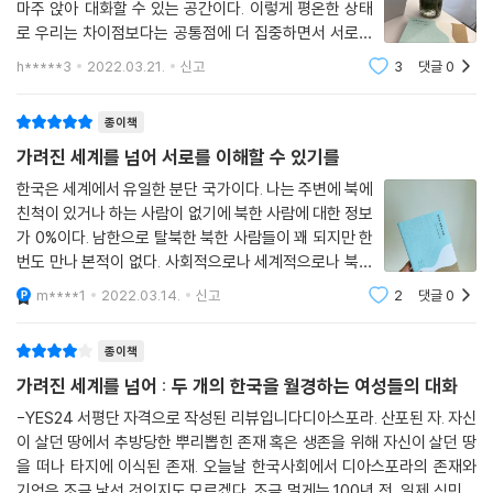
마주 앉아 대화할 수 있는 공간이다. 이렇게 평온한 상태
도 얼굴도 내놓고 하라고, 누군가가 돌을 던지면 막아주겠다며 응원해 줘
로 우리는 차이점보다는 공통점에 더 집중하면서 서로의
서 용기를 냈습니다. 인권 활동을 하면서 “통일을 원하는가? 그렇다면 누
삶을 마주한다. 북한만큼 가깝고도 먼 나라가 있을까.
구와 어떤 방식으로?”라는 질문을 많이 받았는데, 이 점에 대해서는 꼭 글
h*****3
2022.03.21.
신고
3
댓글
0
나는 전쟁을 직접 겪은 세대도, 극단적인 단절의 시간을
로 남겨야 한다는 사명감도 책을 내게 된 강력한 동기입니다. 아들과 제가
보낸 세대도 아니다. 평화통일을
왜 헤어졌고 어떻게 영국에 함께 있는 지, 책에 모두 풀어놓았습니다.
종이책
가려진 세계를 넘어 서로를 이해할 수 있기를
Q 저자 두 분 모두 한국어를 쓰는 한국인인데 정작 한국에서 출간한 책은
한국은 세계에서 유일한 분단 국가이다. 나는 주변에 북에
번역서입니다. 어쩌다 이런 복잡한 과정을 거치고서야 한국 독자들과 만나
친척이 있거나 하는 사람이 없기에 북한 사람에 대한 정보
게 되었는지요.
가 0%이다. 남한으로 탈북한 북한 사람들이 꽤 되지만 한
(채세린) 그건 제 글쓰기 언어 때문이에요. 저는 유년기부터 계속 프랑스
번도 만나 본적이 없다. 사회적으로나 세계적으로나 북한
어권 나라에 살았거든요. 집에선 한국어를, 바깥에선 영어 프랑스어 스페
은 여전히 미지의 세계이자 국가이기도 하다. 이 책은 하
m****1
2022.03.14.
신고
2
댓글
0
인어 등 주로 외국어를 쓰며 자랐죠. 물론 그중에서 모국어인 한국어는 절
나의 한국에서 두 개의 한국의 여성에 대한 이야기라고 해
대적이지만, 글을 쓸 때 제 머릿속 언어는 프랑스어예요. 이런 저의 배경을
서 무슨 판타지 소설 같은 것
종이책
듣고는 박지현 님이 프랑스어로 쓰는 게 좋겠다고 제안해 주었고요. 참 고
마운 일이죠. 우린 한국어로 대화를 나누고 한국어 특유의 독특한 감정을
가려진 세계를 넘어 : 두 개의 한국을 월경하는 여성들의 대화
프랑스어로 세심하게 표현할 수 있었어요. 지현 님은 프랑스어를 모르니까
-YES24 서평단 자격으로 작성된 리뷰입니다디아스포라. 산포된 자. 자신
쓰면서 일부분씩 영역본으로 확인받고 수정하면서 의견을 교환하는, 그런
이 살던 땅에서 추방당한 뿌리뽑힌 존재 혹은 생존을 위해 자신이 살던 땅
과정을 거쳤어요. 우리 둘 다 아주 만족해요.
을 떠나 타지에 이식된 존재. 오늘날 한국사회에서 디아스포라의 존재와
기억은 조금 낯선 것인지도 모르겠다. 조금 멀게는 100년 전, 일제 식민치