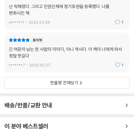
난 착해졌다. 그리고 인권단체에 정기후원을 등록했다. 나를
Q 이 책이 기존 탈북자가 쓴 책과 다른 점이 있다면 무엇을 들 수 있을까
변화시킨 책.
요?
(채세린) 유럽에는 북한 관련 책이 많아요. 탈북민이 쓴 책도 있고요. 최근
m*****1
2022.03.28.
1
한국 문학을 소개하는 프랑스 사이트에서 한 문학 평론가가 리뷰를 올렸는
데 요약하면 이래요.
종이책
“남과 북 두 여성의 역사적인 만남의 기록이다. 이 책의 이슈는 남북 대립
긴 여운이 남는 한 사람의 이야기, 아니 역사다. 이 책이 나에게 와서
이나 가난, 불행, 독재가 아니라 사회문화를 섬세하게 기록한 작품이다. 이
정말 뜻깊다
책의 독창성은 두 주인공의 만남에 있다.”
t******7
2022.02.27.
1
딱 이거예요. 이 책은 정치적인 것이 아니에요. 인간에 대한 책이죠. 우리
둘이 서로 신뢰하면서 맺은 우정과 연대, 평화를 말하는 책이거든요. 유럽
에는 탈북민이 쓴 책이 꽤 있는데 그들의 책은 대체로 북한에서 이런 일을
한줄평 전체보기
당했다, 북한은 지옥이다, 공산당은 나쁘다고 토해내는 등 일부 과장되거
나 선동적인 내용이 주를 이루죠.
이 책은 달라요. 김일성 · 김정일 시대를 거친 한 여성의 일상을 통해 그 당
배송/반품/교환 안내
시 시대상을 담은 이야기를 다른 한 사람이 문학적으로 재구성한 기록물이
거든요. 제가 알기론 그 시절을 겪은 평범한 북한 사람의 일상을 기록한 책
은 없어요.
이 분야 베스트셀러
체제 반대편 사람인 제가 쓰면서 객관적인 시선을 유지하려 노력했어요.