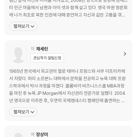
넘긴 끝에 자신과 아이를 지켜냈고, 2008년 영국으로 망명해 맨체스
열한째 장 가장 잔인한 달 4월
터 인근 마을에서 남편과 아이 셋과 함께 살고 있다. 영국 하원 청문회
열두째 장 아들과의 재회
에 나가 최초로 북한 인권에 대해 증언하고 자신과 같은 고통을 겪는
여성들을 돕는 인권운동가로 활약 중이다. 2021 Geneva Summit
펼쳐보기
그리고 삶은 계속된다
for Human Rights and Democracy 등 여러 행사에, 유럽 곳곳의
옮긴이가 읽는 이에게
대학에 초대되어 북한 실상을 알렸다. 또 영국 내 탈북민을 위한 영어
프로그램을 만
저
채세린
관심작가 알림신청
1965년 한국에서 외교관의 딸로 태어나 프랑스와 서부 아프리카에
서 자랐다. 파리 소르본느 대학에서 문학을 전공하고 뉴욕 대학 프랑
스학과에서 박사 과정을 마쳤다. 콜롬비아 비즈니스스쿨 MBA과정
을 마친 후 뉴욕 JP Morgan에서 자산관리 전문가로 일했다. 2004
년 영국으로 이주한 후, 우연히 국제엠네스티 캠페인에 출연하는 박
지현을 인터뷰하게 되면서 전업 작가의 길로 들어섰다. 함께 작업하
펼쳐보기
면서 북한을 ‘또 다른 한국’으로, 북한 사람도 ‘그냥 사람’으로 인식하
게 되었다. 작업의 결실로 이 책의 원서 『Deux Coreennes』(두 한
국 여성, 2019)을 출간했다. 출간 후
역
장상미