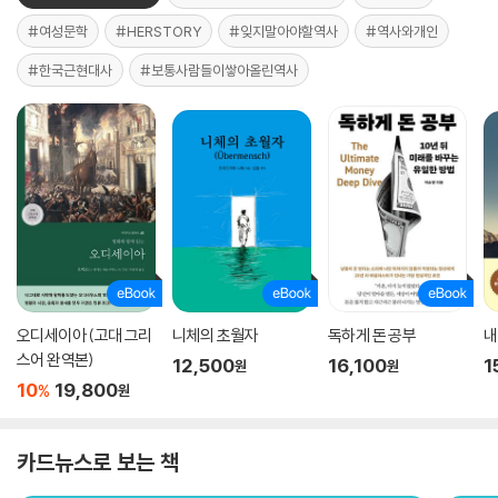
#여성문학
#HERSTORY
#잊지말아야할역사
#역사와개인
#한국근현대사
#보통사람들이쌓아올린역사
오디세이아 (고대 그리
니체의 초월자
독하게 돈 공부
내
스어 완역본)
12,500
16,100
1
원
원
10
19,800
%
원
카드뉴스로 보는 책