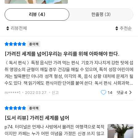
도 신뢰할 수 없었습니다. 그러다 세린 님을 만나 대화를 나누다 보니 어린
시절 할머니에 대한 추억, 형제와 가족에 대한 애착, 부모에 대한 공경 등
리뷰
4
한줄평
3
공감하는 대목이 많았습니다. 몇 년간 소통하면서 다른 언어로는 도저히
표현할 수 없는 마음을 또렷이 잡아내 줄 사람이라는 확신이 들었습니다.
리뷰전체
추천순
통역 과정에서 놓치기 쉬운 제 삶의 진실을 그 어떤 평가나 오해 없이 담아
내고 싶었으니까요. 그건 한국어로 대화 하는 사람끼리만 가능한 일이라고
종이책
생각합니다. 사실 북한 생활을 떠올리면 증오와 분노로 치닫는데, 세린 님
과 이야기를 나누면서 행복했던 어린 시절을 기억해 낼 수 있었지요. 우리
[가려진 세계를 넘어]우리는 우리를 위해 아파해야 한다.
의 만남이 우리의 이야기가 되어 두 한국의 시대적 기록이 되었습니다.
＜독서 편식＞ 특정 음식만 가려 먹는 편식. 기호가 지나치게 강한 탓에 섭
취 영양소의 균형이 깨질 경우 건강을 해칠 수 있으며, 특히 성장 어린이에
Q 자신의 이야기를 묻어두고 싶었다고 하셨는데 결국 글로 남기게 된 또
게는 발육뿐만 아니라 성격 형성, 미각의 폭, 음식 상황 대처에 문제가 될
다른 계기가 있는지요?
수도 있다. 책 읽기에도 편식이란 단어를 붙여 쓴다. 독서 편식. 사회과학과
(박지현) 아들의 질문 때문입니다. 영국에 정착하고 4년 쯤 지난 어느 날
비평서가 대부분인 나의 독서 생활. 더구나 난 독서계의 어린이지 않은가.
m*****1
2022.03.27.
신고
14
댓글
4
그렇
멘체스터 공원 벤치에서 아들이 조심스럽게 물었습니다. “엄마 왜 저를 버
렸어요?” 하고. 아들은 주변 사람들이 엄마가 자기를 버렸다고 했는데 진
종이책
짜 숫자 백을 세고 나도 엄마가 오지 않았다며……. 당시엔 그저 울기만 하
[도서 리뷰] 가려진 세계를 넘어
고 답을 못했는데 시간이 지나면서 제 이야기를 해야겠다고 마음먹었지요.
그러다 한 인권단체에서 다큐를 찍었는데 제 이름도 가명을 썼고 얼굴도
p74. 터미널은 언제나 사방에서 몰려든 여행객으로 북적
이지만 카페는 누가 어떤 이념을 가졌든 신경 쓰지 않고
드러내지 못했습니다. 그때 남편이 진실로 이 일을 하고 싶으면 자기 이름