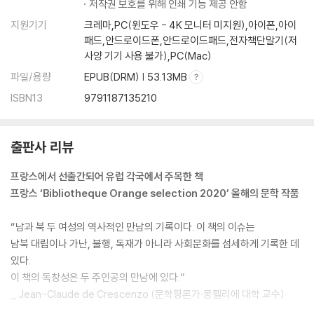
저작권 보호를 위해 인쇄 기능 제공 안함
지원기기
크레마,PC(윈도우 - 4K 모니터 미지원),아이폰,아이
패드,안드로이드폰,안드로이드패드,전자책단말기(저
사양 기기 사용 불가),PC(Mac)
파일/용량
EPUB(DRM) | 53.13MB
ISBN13
9791187135210
출판사 리뷰
프랑스에서 선출간되어 유럽 각국에서 주목한 책
프랑스 ‘Bibliotheque Orange selection 2020’ 올해의 문학 작품
“남과 북 두 여성의 역사적인 만남의 기록이다. 이 책의 이슈는
남북 대립이나 가난, 불행, 독재가 아니라 사회문화를 섬세하게 기록한 데
있다.
이 책의 독창성은 두 주인공의 만남에 있다.”
_ Jean-Claude de Crescenzo (문학평론가·몽펠리에 대학 교수)