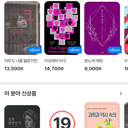
게다가 동시대에 태어난 제 자신의 생애 경험과 교차시키며 두 한국의 교
육제도와 사회문화를 서술해 나가면서, 분단 상황이 개개인의 관념에 미친
영향을 살펴볼 수 있었죠. 우리 둘의 문제가 곧 남과 북의 문제이고 나아가
세계 평화의 문제로 이어진다는 점에서 기존에 나온 고발서류 책과는 확연
한 차이가 있습니다.
Q 출간 후 프랑스뿐만 아니라 세계 각국에서 반향을 일으켰다고 들었습니
다. 그곳 독자들과는 주로 어떤 대화를 나누었나요?
(채세린) 출간 후 유럽 유수의 대학에서 강연 요청이 쇄도했어요. 심지어
아무도 나를 몰랐지만
이성애의 비극
분노와 애정
우
영문판은 나오지도 않았는데 북페어를 통해 알려져서인지 미국 스탠포드
13,500
14,700
9,000
1
원
원
원
대학에서도 초대받았죠. 그들은 평화나 통일에 관한 거대 담론이 아니라
민간인 차원에서 교류하면서 평화롭게 지낸다는 데 관심과 의미를 두더군
요. 그러고는 “우리는 뭘 해야 도움이 될까.” 하고 진지하게 물어봐 주었고
요. 강연 때마다 경청하는 청중들 모습은 집필 때의 괴로음을 싹 씻어주면
이 분야 신상품
서 보람으로 채워주었죠.
전 세계적으로 코로나 시국에 접어들기 직전, 벨기에 브뤼셀 북페어(202
0 Foire du Livre book fair)에 한국문학을 소개하는 대표주자로 초대받
아 주목받았고요. 그때 『82년생 김지영』을 쓴 조남주 작가와 나란히 초대
되었죠. (한국이 코로나 시국에 접어들었을 때라 조남주 작가는 참석하지