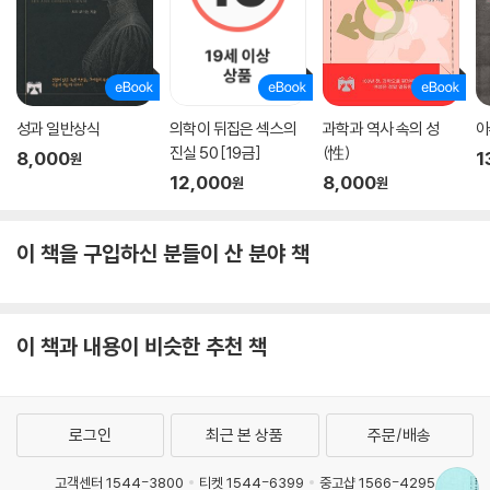
못함) 청중들은 이 책이 인간에 대한, 평화에 대한 더없이 감동적인 책이라
며 공감과 지지의 말을 보내주었어요.
파리의 한 대학에서 한국 문화를 공부하는 학생들과는 온라인으로 만났는
데 저는 프랑스어를, 지현 님은 영어를, 학생들은 한국어를 썼어요. 여러 언
어와 문화가 어우러진 모습에 눈물이 핑 돌더군요. 글을 통해 세상과 새로
성과 일반상식
의학이 뒤집은 섹스의
과학과 역사 속의 성
아
운 관계를 맺는 순간이었죠. 원서는 프랑스 ‘Bibliotheque Orange sele
진실 50 [19금]
(性)
8,000
1
원
ction 2020’ (파리 공립 도서관에서 선정하는 문학 작품)에 뽑힐 만큼 스
12,000
8,000
원
원
테디셀러로 자리 잡았습니다.
이 책을 구입하신 분들이 산 분야 책
Q 채세린 작가님 해 온 일이 흥미로워요. 파리에서 문학을 공부하고, 뉴욕
에서 프랑스 문학 박사과정 후 콜롬비아비즈니스스쿨에서 MBA를 거쳐
자산 관리 전문가로 경력을 쌓았는데요. 문학을 전공하고 전혀 다른 분야
로 뛰어들었다니 무척 흥미로워요.
이 책과 내용이 비슷한 추천 책
(채세린) 프랑스에서 학부와 석사과정을 마치고 뉴욕대학에서 박사과정
을 시작한 건, 그쪽에서 프랑스어 강사 제안이 있었고 새로운 곳에 도전하
는 의미도 있었어요. 프랑스어를 가르치면서 박사 논문을 앞두고 있는데
로그인
최근 본 상품
주문/배송
당시 월스트리트에서 일하는 친구들이 눈에 들어왔어요. 그들의 활기찬 모
습을 보면서 도서관에서 씨름하는 제 모습을 바라보게 되더라고요. 박사학
고객센터 1544-3800
티켓 1544-6399
중고샵 1566-4295