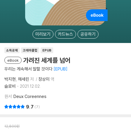
미리보기
카드뉴스
공유하기
소득공제
크레마클럽
EPUB
가려진 세계를 넘어
eBook
우리는 계속해서 말할 것이다
EPUB
박지현
채세린
저
장상미
역
슬로비
2021.12.02.
원서
Deux Coreennes
9.7
7
12,800
원