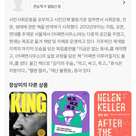
관심작가 알림신청
시민사회운동을 공부하고 시민단체 활동가로 일하면서 사회운동, 인
권, 생태에 관한 책을 번역하기 시작했다. 2012년부터는 자립, 공존,
연대를 주제로 서울에서 〈어쩌면사무소〉라는 다중적 공간을 꾸렸고,
현재는 목포로 옮겨 책방 및 카페로 운영하고 있다. 거주하던 재개발
지역의 마지막 모습을 담은 독립출판물 『지금은 없는 동네』를 제작했
고, 〈어쩌면사무소〉의 실험 과정을 담은 책 『어쩌면 이루어질지도 몰
라』를 썼다. 옮긴 책으로 『감각의 주술』 『먹고, 싸고, 죽고』 『휴식은
저항이다』 『헬렌 켈러』 『재난 불평등』 등이 있다.
장상미
의 다른 상품