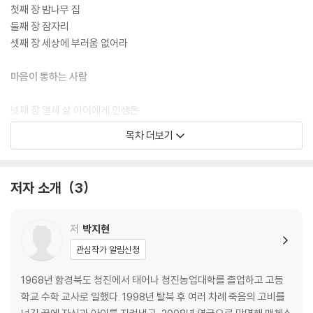
첫째 장 밤나무 집
둘째 장 잠자리
셋째 장 세상에 부러움 없어라
마음이 통하는 사람
넷째 장 열세 살 아이에게 인생은
다섯째 장 도망자 그리고 달걀 50알
목차 더보기
여섯째 장 낮말은 새가 듣고……
이야기를 나눈다는 것
저자 소개
3
일곱째 장 창백한 얼굴, 마지막 만찬
여덟째 장 사흘 굶어 담 아니 넘을 놈 없다
저
박지현
관심작가 알림신청
아버지에게
1968년 함경북도 청진에서 태어나 청진농업대학를 졸업하고 고등
아홉째 장 배신
학교 수학 교사로 일했다. 1998년 탈북 후 여러 차례 죽음의 고비를
열째 장 노예 생활