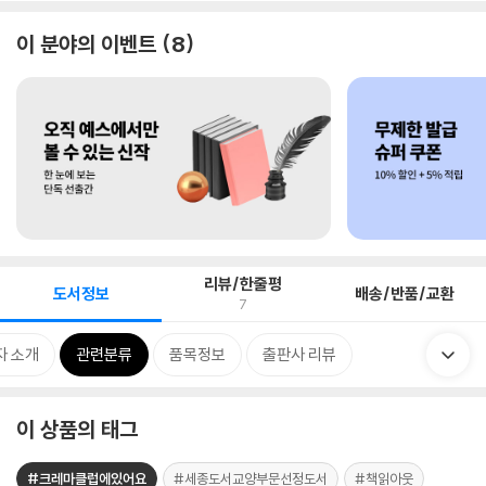
이 분야의 이벤트
8
리뷰/한줄평
도서정보
배송/반품/교환
7
자 소개
관련분류
품목정보
출판사 리뷰
이 상품의 태그
#크레마클럽에있어요
#세종도서교양부문선정도서
#책읽아웃