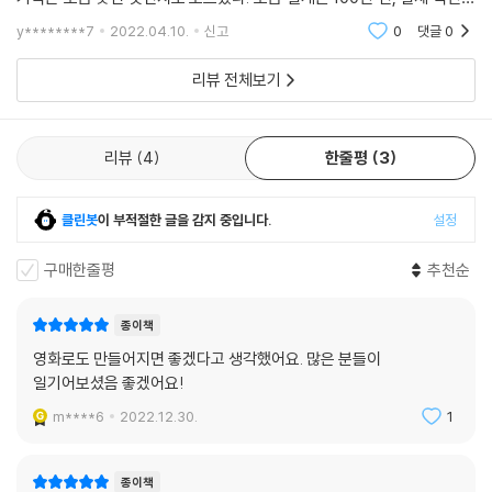
Q 그래서 프랑스 출판사에서 먼저 나온 거군요. 두 분 다 첫 작품이고 프랑
하에서 조선인들은 만주로, 일본으로, 하와이로, 멕시코로, 중앙아시아 등
y********7
2022.04.10.
신고
0
댓글
0
지로 강제 이주를
스어로 썼지만 다른 나라 이야긴데, 출판사에서는 어떤 반응을 보이던가
요?
리뷰 전체보기
(채세린) 작업을 하면서 글 일부를 평소 눈여겨 본 프랑스 출판사에 보냈
습니다. 놀랍게도 역사가 오래된 꽤 큰 출판사인데 대표에게서 회신이 왔
어요. 프랑스에선 완성된 원고를 보내도 출판 계약으로 이어지기 어려운
리뷰
4
한줄평
3
현실인데 이례적이죠. 이렇게 출간으로 수월하게 이어진 이유는 프랑스인
들이 한반도 상황에 관심이 많기 때문이기도 해요. 그 사람들은 특정 이슈
클린봇
이 부적절한 글을 감지 중입니다.
설정
에 깊이 파고드는 성향이 있거든요. 이 주제가 눈에 띈 거죠. 세계에서 유일
한 분단국가잖아요. 게다가 북한과 남한 사람이, 그것도 ‘여성’이 함께 한
구매한줄평
추천순
작업이라는 점에 지대한 관심을 보이더군요. 저희 둘 다 60년대에 태어났
고 분단이 고착화된 상황에서 바른 역사 교육을 받지 못했거든요. 제가 국
종이책
민학교(현 초등학교) 3년을 한국에서 다녔는데 북한은 나쁘고 무서운 나
영화로도 만들어지면 좋겠다고 생각했어요. 많은 분들이
라로 인식했어요, 지현 님 역시 남한을 무찔러야 할 대상으로만 교육받았
일기어보셨음 좋겠어요!
죠. 그 탓에 처음엔 서로를 경계 지을 수밖에 없었어요. 우리는 5년 가까이
만나 대화를 나누면서 우리를 나눴던 그 지점이 무엇인지를 알아냈죠. 서
m****6
2022.12.30.
1
로의 목소리를 반사하며 정리한 지점이 바로 프랑스 출판사에서 관심을 보
인 이유죠.
종이책