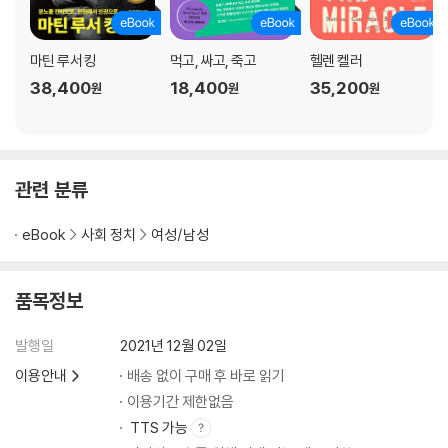
마틴 루서 킹
먹고, 싸고, 죽고
헬렌 켈러
38,400
18,400
35,200
원
원
원
관련 분류
eBook
사회 정치
여성/남성
품목정보
발행일
2021년 12월 02일
이용안내
배송 없이 구매 후 바로 읽기
이용기간 제한없음
TTS 가능