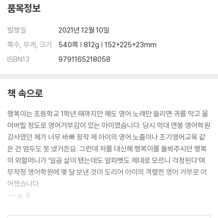
품목정보
08 영어 원서의 렉사일(Lexile) 지수 찾는 법
09 영어 원서의 AR 지수 찾는 법
발행일
2021년 12월 10일
[1단계. 한눈에 보이는 진도표와 학습법]
쪽수, 무게, 크기
540쪽 | 812g | 152*225*23mm
2단계. [7개월~1년 4개월 차]주 3회 초등 수준 영어 배우기
ISBN13
9791165218058
01 [문해력 독서법] 다독다독! 그림책 읽기와 확장독서를 위한 기반 만들
기
02 [꿈과 목표 그리고 영어] 영어의 인문학적 접근과 직업에 대해 알아보
책 속으로
기
03 우리나라 교재 vs 외국 교재
행복이는 초등학교 1학년 때까지만 해도 영어 노래만 들리면 귀를 막고 울
04 아이 수준에 맞는 초등 리딩 교재, 똑똑하게 읽자
어버릴 정도로 영어거부감이 있는 아이였습니다. 당시 억대 연봉 영어학원
05 초등 리딩 교재, 완벽히 내 것으로 만들기
강사였던 제가 너무 바빠 정작 제 아이의 영어 노출이나 조기영어교육 같
06 쉬운 초등 리스닝 만만하게 듣기
은 건 엄두도 못 냈거든요. 그런데 저를 대신해 행복이를 돌봐주시던 행복
07 문법 학습이 너무 빠른 거 아니야
이 외할머니가 ‘일곱 살이 됐는데도 알파벳도 제대로 모르니 걱정된다’며
08 아주 가볍게 초등 문법 접하기
무작정 영어학원에 몇 달 보낸 것이 도리어 아이의 격렬한 영어 거부로 이
09 화상영어 확실히 준비하기
어졌습니다.
[2단계. 한눈에 보이는 진도표와 학습법]
--- p. 8
3단계. [1년 5개월~2년 2개월 차]주 3회 중등 수준 영어 배우기