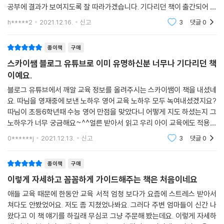
--- p. 206
공부에 결과가 보여지도록 잘 따라가겠습니다. 기다리던 책이 출간되어 오
첫째, 영어만이 아닌, 전과목 학습을 중시하는 공부법이다.
- 구슬쥬 (교육 인플루언서, 『구슬쥬의 시크릿 내신노트』 저자)
랫만에 책 기다리는 즐거움을 느끼고 있네여. 엄마의 공부가 제대로 되어
둘째, 문해력을 키우는 5단계 독서법을 다룸으로써 학습의 기초체력를 다
h*****2
2021.12.16.
신고
3
댓글
0
영어를 영어로 받아들이는 방법의 원리와 문해력에 대해 설명을 할게요.
야 아이 잡지
지도록 돕는다.
저는 영어를 영어로 받아들이는 방법을 크게 두 가지로 나눕니다. 첫 번째
셋째, 주 2~3회 일 1시간, 압축적으로 공부함으로써 타 교과를 공부할 시
종이책
구매
는, 일단 영어를 영어로 받아들이며 의미를 파악하는 거예요. 머릿속에서
간도 확보한다.
스카이쌤 블로그 유튜브로 이미 유명하신분 너무나 기다리던 책
상상하고 추상적인 것을 시각화하며 받아들이는 과정을 말합니다. 두 번째
넷째, 수능에서 끝나는 게 아니라 대학 이후까지 고려한 커리큘럼을 제공
이예요.
는, 그렇게 파악한 내용을 지문이 끝날 때까지 이해하고 추론하고 정리하
한다.
며 요약하는 것입니다. 파악한 의미를 재료 삼아 머릿속에서 잘 요리를 해
블로그 유튜브에서 깨알 교육 정보를 올려주시는 스카이쌤이 책을 내셨네
다섯째, 12년 수백 명을 가르친 영어 교육 전문가로서의 노하우를 담은 효
서 나에게 맞는 요리로 재탄생시킵니다. 이 과정에서 필요한 게 우리말 문
요. 따님을 영재중에 보낸 노하우 영어 교육 노하우 모두 녹여내셨겠지요?
과적인 교수법이다.
따님이 초등6학년때 수능 영어 만점을 맞았다니 어떻게 지도 하셨는지 그
해력입니다.
여섯째, 학습 계획표를 기반으로 한 학습법으로, 자기주도학습력을 키워
노하우가 너무 궁금해요~^^얼른 받아서 읽고 우리 아이 교육에도 적용해
--- p. 225
주는 코칭법이다.
보고 싶네요. 꼼꼼하고 세심하신 성격대로 조목조목 세세히 알려주실거 같
0******j
2021.12.13.
신고
3
댓글
0
일곱째, 아이의 공부거부감을 이겨내고 공부가 좋아지도록 돕는 정서 학습
아요. 주문하고
법을 담았다.
종이책
구매
여덟째, 아이 스스로 공부의 이유를 찾도록 도와 동기를 부여하는 선순환
공부법이다.
이렇게 자세하고 꼼꼼하게 가이드해주는 책은 처음이네요
아홉째, 부모가 영어를 잘 못 해도 실패 없도록, 학원, 과외, 동영상 강의 등
애들 교육 때문에 한동안 교육 서적 엄청 보다가 요즘에 스트레스 받아서
활용법을 다뤘다.
쳐다도 안봤었어요. 저도 좀 지쳤었나봐요. 그러다 주변 엄마들이 신간 나
왔다고 이 책 얘기를 하길래 무심코 그냥 주문해 봤는데요. 이렇게 자세하