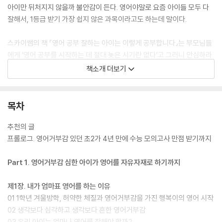
아이만 뒤처지지 않을까 불안감이 든다. 영어야말로 요즘 아이들 모두 다
잘해서, 1등급 받기 가장 쉽지 않은 과목이라고도 하는데 말이다.
스카이쌤의 책 『영어 공부 잘하는 아이는 이렇게 공부합니다』는 부모님들
에게 ‘영어 공부를 시작하는 데 절대 늦은 시기란 없다’고 그러니 안심하라
고 이야기한다. 스카이쌤은 12년간 서울에서 수백 명 아이들에게 영어를
책소개 더보기
가르친 영어 교육 전문가다. 영어 교육 전문가이다 보니 ‘자녀가 어렸을 때
부터 영어를 잘 가르쳤을 것’이라고 오해하는 사람이 많은데, 정작 학원 일
에 바빠서 아이 행복이는 할머니 손에 자랐다. 억대 연봉 학원 강사로, 영어
목차
학원장으로 쉴 새 없이 일하다 보니, 딸 행복이는 7세에 할머니 손에 이끌
려 동네 학원에 갔다가 영어거부감이 생겨서 영어 동요만 틀어도 귀를 막
추천의 글
고 우는 상황이 되어 있었다. 설상가상 학원을 운영하며 오래 무리한 탓에
프롤로그. 영어거부감 있던 초2가 4년 만에 수능 모의고사 만점 받기까지
건강이 악화돼 목소리도 나오지 않게 되고, 배우자의 이직으로 거주지도
옮기게 되어 결단을 내렸다. ‘내 몸도, 아이도 돌볼 시기다.’ 그렇게 행복이
Part 1. 영어거부감 심한 아이가 영어를 자유자재로 하기까지
9세인 초등학교 1학년 겨울방학, 함께 알파벳 외우기부터 시작했고 4년
만인 초등 6학년 때 수능 모의고사 영어 영역을 47분 만에 풀고 만점을 받
제1장. 내가 엄마표 영어를 하는 이유
았다.
01 1학년 겨울방학, 허약한 체질과 영어거부감을 가진 행복이의 영어 시작
02 생각보다 심각하고 생각보다 흔한 영어거부감
『영어 공부 잘하는 아이는 이렇게 공부합니다』는 영어 교육 전문가인 스카
03 우리 아이는 얼마나 영어를 잘해야 할까?