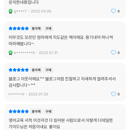
유익한내용입니다
g****7
2022.04.06.
6
종이책
구매
아무것도 모르던 엄마에게 지도같은 책이에요. 용기내어 하나씩
따라해봅니다~.
e********9
2022.01.31.
6
종이책
구매
블로그 이웃이에요^^ 블로그처럼 친절하고 자세하게 알려주셔서
감사합니다~^^
t******0
2022.01.29.
6
종이책
구매
영어교육 서적 이것저것 다 읽어본 사람으로서 이렇게 디테일한
가이드닝은 처음이네요. 좋아요