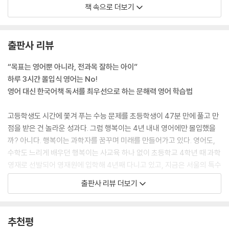
저는 우리말 독서로 잠재력을 키워오다가 초등 이후에 영어 괴력을 발휘한
책 속으로 더보기
01 [문해력 독서법] 확장독서를 통해 본격적으로 분야별 두툼한 책 읽기
아이들을 여럿 만났습니다. 남들보다 늦게 영어 공부를 시작했지만 계속
02 [꿈과 목표 그리고 영어] 일단 꿈과 목표를 정해 노력하기
실력이 좋아져 1~2년 후에는 자기 학년 아이들 수준을 따라잡고 2~3년
03 교재 선정 방법과 팁
후에는 최상위권이 된 아이도 있었습니다. 저는 이러한 이유로 우리말 능
출판사 리뷰
04 핵심 문장을 체득해 중등 리딩 훌쩍 뛰어넘기
력 향상을 주안점으로 삼고 영어 적기교육을 시켰습니다.
05 2단계에서 확장된 리스닝으로 반복효과 보기
--- p. 44
“목표는 영어뿐 아니라, 전과목 잘하는 아이”
06 영리하게 중1 수준 문법 마스터하기
하루 3시간 몰입식 영어는 No!
07 돈 아깝지 않게 화상영어 제대로 활용하기
이 책을 통해 최소 3가지 방식으로 아이의 영어 공부를 코치할 수 있습니
영어 대신 한국어책 독서를 최우선으로 하는 문해력 영어 학습법
08 영어 일기와 본격적인 영어 원서 다독 준비하기
다. 제가 했던 ‘엄마표 영어’, 학원 공부의 부족한 부분을 메우는 ‘엄마도움
[3단계. 한눈에 보이는 진도표와 학습법]
표 영어’, 엄마가 못하는 부분만 동영상 강의나 과외로 갈음하는 또 다른
고등학생도 시간에 쫓겨 푸는 수능 문제를 초등학생이 47분 만에 풀고 만
‘엄마도움표 영어’입니다. 동영상 강의는 틀린 문제만 들을 수 있어 시간 절
점을 받은 건 놀라운 성과다. 그럼 행복이는 4년 내내 영어에만 몰입했을
4단계. [2년 3개월~3년 차]주 3회 중고등 수준/원서형 영어 배우기
약 면에서 좋고, 과외는 선생님께 요청해 필요한 영역만 배울 수 있습니다.
까? 아니다. 행복이는 과학자를 꿈꾸며 미래를 만들어가고 있다. 영어도,
01 [문해력 독서법] 여러 시리즈 소설 읽고 좋아하는 작가 만들기
엄마표 영어에 자신이 없다면 일부 외부의 도움을 받는 ‘엄마도움표 영
수학도 느리게 배우던 행복이는 사교육 하나 없이 초등학교 4학년 때 과학
02 [꿈과 목표 그리고 영어] 꿈으로 도구적 동기 만들기
어’로 아이의 영어를 성공시키세요.
영재로 선발되어 영재원에 입학해 4년째 다니고 있고, 지금은 서울의 특수
03 장문의 원서형 글 두 번 풀며 적응하기
--- p. 54
목적중학교 수준인 한 사립중학교에서 전과목 올백에 가까운 성적을 받고
출판사 리뷰 더보기
04 원서형 리스닝 준비하기
있다. 과학고 진학을 목표로 매일 계획을 세우고 스스로 공부한다. 행복이
05 영리하게 중2 수준 문법 마스터하기
아이가 영어의 전 영역(리딩, 리스닝, 문법, 라이팅, 스피킹 등 5대 영역)을
에게 영어는 자기주도로 즐겁게 하고 있는 여러 공부 중 하나일 뿐이다.
06 온라인 영어 도서관에 성공적으로 적응하기
고르게 잘한다면 좋겠지만, 유독 어려워하는 영역이 있을 수 있습니다. 이
추천평
07 우리말 문해력이 좋으면 영어 원서 읽기가 쉬울까?
과형 뇌구조를 가진 아이의 경우 문법과 구조 분석을 잘하지만 언어적인
어떻게 이러한 결과가 나올 수 있을까? 스카이쌤의 교육 철학에 그 비밀이