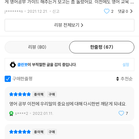
게 영어공부 가이드 해주는거 보고는 좀 놀랐어요. 이전에도 영어 교육 서
적 이런거 저런거 읽어봤는데 이 책은 좀 달라요. 안에 내용이 너무 자세해
j*******n
2021.12.21.
신고
2
댓글
0
서 어떻게 다
리뷰 전체보기
리뷰
80
한줄평
67
클린봇
이 부적절한 글을 감지 중입니다.
설정
구매한줄평
추천순
종이책
구매
영어 공부 이전에 우리말의 중요성에 대해 다시한번 깨닫게 되네요.
s****2
2022.01.11.
7
종이책
구매