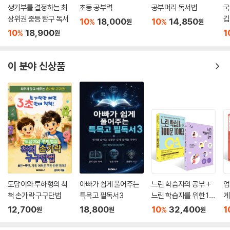
생기부를 결정하는 최
초등 공부력
공부머리 독서법
국
상위권 중등 탐구 독서
깁
10
18,000
10
14,850
%
%
원
원
10
18,900
1
%
원
이 분야 신상품
도담이와 루하형의 척
아빠가 쉽게 풀어주는
느린 학습자의 공부 +
엄
척 손가락 구구단법
특목고 필독서3
느린 학습자를 위한 10
게
0문 100답 세트
린
12,700
18,800
10
32,400
1
%
원
원
원
문