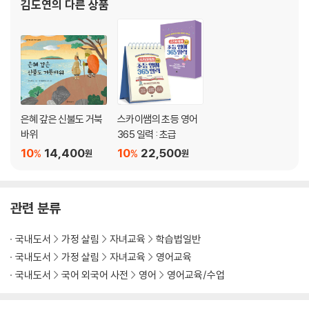
김도연
의 다른 상품
0단계. 엄마표 영어를 위한 준비운동하기
이 아니다. 모든 공부에는 한국어 문해력이 기본이 된다
01 성공하는 엄마표 교육의 비결, 아이와 우선 친해지자
02 영어 공부 효율을 높이는 영어 준비운동
03 엄마표 영어의 토대 쌓기와 영어거부감 예방하기
04 영어에 앞서 공부 습관과 독서 습관 잡기
05 엄마표 영어를 위한 7가지 공부 습관과 독서 습관 팁
06 영어 교육철학과 목표 설정하기
은혜 갚은 신불도 거북
스카이쌤의 초등 영어
07 ‘엄마표 영어’와 20가지의 ‘엄마도움표 영어’란
바위
365 일력 : 초급
10
14,400
10
22,500
%
%
1단계. [0~6개월 차]주 4회 파닉스 배우기
원
원
01 [문해력 독서법] 하루 두 권 제대로 읽기
02 [꿈과 목표 그리고 영어] 주변 환경을 통해 영어의 필요성 알기
03 조기영어교육, 빠를수록 좋을까?
관련 분류
04 파닉스는 배우는 게 좋을까?
05 [파닉스 학습 1단계] 알파벳 배우기
국내도서
가정 살림
자녀교육
학습법일반
06 [파닉스 학습 2단계+ 3단계] 단모음과 장모음 배우기
국내도서
가정 살림
자녀교육
영어교육
07 [파닉스 학습 4단계+ 5단계] 연속자음과 자모조합 배우기
국내도서
국어 외국어 사전
영어
영어교육/수업
[늦게 영어 공부를 시작한 아이와 부모 예습용으로 좋은 한 권짜리 파닉스
교재]