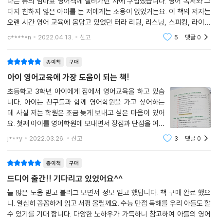
습관 기르기’였습니다.
다는 류의 엄마표 영어책에 질려가던 차에 구입했습니다. 영어 독서와 그
설정, 영어 리딩, 리스닝, 스피킹, 라이팅 코칭법까지, 아이 실력 발달에 맞
엄마이자 영어 교육 전문가로서의 균형 잡힌 시각을 통해 자녀 영어 교육
다지 친하지 않은 아이를 둔 저에게는 소용이 없었거든요. 이 책의 저자는
--- p. 102
춘 5단계 커리큘럼이 담겼다. 단계가 올라갈수록 공부의 주도권을 서서히
으로 고민하는 많은 학부모들에게 효과적인 지침을 제공합니다.
오랜 시간 영어 교육에 몸담고 있었던 터라 리딩, 리스닝, 스피킹, 라이팅
아이에게 넘겨 자기주도학습으로 이끄는 것이 이 책의 가장 큰 특징이다.
4대 영역에서 엄마가 어떻게 코칭하면 좋을지를 자세하게 단계별로 알려
- 권태형 (초중등 교육 채널 〈교집합 스튜디오〉 소장)
알파벳 t는 우리말의 자음 ‘ㅌ’과 소리가 비슷하지만 우리말과 영어는 소리
c*****n
2022.04.13.
신고
5
댓글
0
그 결과 행복이는 사교육 한 번 받지 않고도 영재원에 다니며, 전과목 자기
주는 점이
를 내는 음의 높이가 다르기 때문에 같은 소리라고 할 수 없습니다. 그러니
주도학습을 하고 있다.
아이에게 도움을 주고자 영어를 우리말에 대치시키는 설명을 덧붙이는 것
스카이쌤은 10년 이상 학생들을 가르쳐온 노하우를 바탕으로 체계적이고
종이책
구매
은 좋지 않습니다. 혹시 아이가 “b는 ㅂ과 같아요”라고 말한다면 “b는 ㅂ
효율적인 영어 학습법을 제시합니다. 특히 여러 논문과 책을 참고하여 단
내 아이의 부모라서 가능한 단단한 동기부여 교육법
아이 영어교육에 가장 도움이 되는 책!
과 비슷하게 들리지만 영어와 우리말의 소리는 다르단다”라고 설명해주세
순히 개인의 경험이 아닌 설득력 있는 영어 학습 커리큘럼을 제공한다는
“가장 놀라운 점은 아이의 감정을 배려해 효과를 극대화시키는
초등학교 3학년 아이에게 집에서 영어교육을 하고 있습
요. 그러면 아이는 어떻게 다른지를 궁금해하며 더 주의해서 들을 겁니다.
점이 인상적입니다. 엄마표 영어를 추구하는 분들에게 좋은 길잡이가 되어
특별한 학습법이라는 것”
니다. 아이는 친구들과 함께 영어학원을 가고 싶어하는
--- p. 158
줄 책입니다. 엄마표 영어에 도전하고 싶지만 어떻게 시작해야 할지 고민
데 사실 저는 학원은 조금 늦게 보내고 싶은 마음이 있어
이 되는 분들에게 이 책을 적극 추천합니다.
《너를 영어1등급으로 만들어주마》 저자 송서림은 ‘이 책의 가장 놀라운 점
요. 첫째 아이를 영어학원에 보내면서 장점과 단점을 여실
엄마표 영어 0단계 ‘영어 준비운동’ 하기에서는 영어권 국가 사람들과 사
은 아이의 감정을 배려해 효과를 극대화시키는 특별한 학습법’이라며 이
- 안소린 (서울대 공부 꿀팁 〈소린TV〉)
히 느꼈기 때문에 이 아이가 좀 더 영어를 다른 주입식 학
j***y
2022.03.26.
신고
3
댓글
0
회, 문화 등을 이해시켰어요. 그리고 1단계에서는 역사에 대해 알아봤습니
습과는 다른 방식으로 재미있고 풍성하게 경험하기를 바
책을 추천했다. 〈스몰빅클래스〉 조승우 대표는 이 책을 보고 ‘학습이라는
다. 저는 『영어 그 안과 밖』(한학성, 채륜)과 『세계사를 품은 영어 이야기』
라는 욕심이 있습니다. 그런데 그런 저의 판단
명목으로 아이와의 관계를 잃지 않고, 학습과 관계, 아이의 주체성이라는
아무리 찾아도 아이의 영어 교육에 답이 없는 것 같을 때, 이 책을 펴보시길
(필립 구든, 허니와이즈) 등의 책을 읽은 뒤에 행복이에게 영어의 역사에
종이책
구매
세 마리 토끼를 모두 잡을 수 있는 길을 제시해줄 것’이라고 말했다. 아이가
추천드립니다. 대한민국의 한 어머니로서, 영어 학원 선생님으로서, 경험
대해 알려주었어요. 그 당시 행복이는 우리나라 역사에 관심이 많았던 터
드디어 출간!! 기다리고 있었어요^^
영어 때문에 고생하지 않기를 바란다면, 다른 과목에 집중해 꿈을 향해 날
을 통해 쌓아온 영어 교육의 노하우들이 담겨있는 비법책입니다. 아이를
라 영어의 역사도 흥미로워했습니다. 아이가 영어의 역사에 대해 알고 나
아가길 바란다면, 이 책에서 길을 발견할 수 있을 것이다.
늘 많은 도움 받고 블러그 보면서 정보 얻고 했답니다. 책 구매 완료 했으
사랑하고, 그 아이가 영어를 사랑하며 공부했으면 하는 작가님의 마음이
면 영어를 바라보는 시각이 달라질 겁니다. 단지 학문으로서의 영어가 아
니. 열심히 꼼꼼하게 읽고 서평 올릴께요. 수능 만점 독해를 우리 아들도 할
책에서도 느껴집니다. 영어 교육을 어떻게 시켜야 할지 모르겠는 우리나라
니라 역사와 문화가 숨 쉬는 인문학으로서 영어를 대할 거예요.
수 있기를 기대 합니다. 다앙한 노하우가 가득하니 참고하여 아들의 영어
[스카이쌤의 커리큘럼의 특별한 점]
의 부모님들이 이 책을 통해 도움을 받아갈 수 있길 바랍니다.