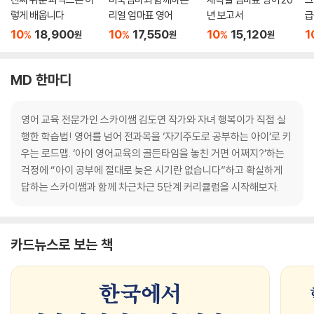
렇게 배웁니다
리얼 엄마표 영어
년 보고서
급
10
18,900
10
17,550
10
15,120
1
%
%
%
원
원
원
MD 한마디
영어 교육 전문가인 스카이쌤 김도연 작가와 자녀 행복이가 직접 실
행한 학습법! 영어를 넘어 전과목을 ‘자기주도로 공부하는 아이’로 키
우는 로드맵. ‘아이 영어교육의 골든타임을 놓친 거면 어쩌지?’하는
걱정에 “아이 공부에 절대로 늦은 시기란 없습니다”하고 확실하게
답하는 스카이쌤과 함께 차근차근 5단계 커리큘럼을 시작해보자.
카드뉴스로 보는 책