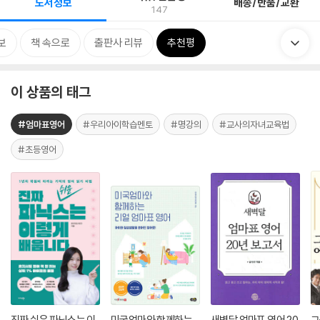
도서정보
배송/반품/교환
147
보
책 속으로
출판사 리뷰
추천평
이 상품의 태그
#엄마표영어
#우리아이학습멘토
#명강의
#교사의자녀교육법
#초등영어
진짜 쉬운 파닉스는 이
미국엄마와 함께하는
새벽달 엄마표 영어 20
그