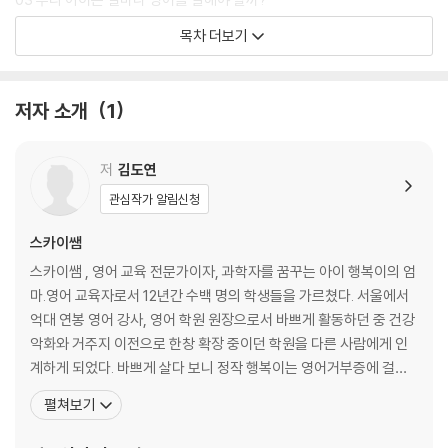
이쌤과 자녀 행복이가 직접 실행한, 영어를 넘어 전과목을 ‘자기주도로 공
목차 더보기
부하는 아이’로 안내하는 학습 로드맵이 담긴 책이다. 영어만 들려도 귀를
제2장. 우리말 문해력이 곧 영어 실력이자 모든 실력이다
막고 울던 1학년 아이를 6학년 때 수능 영어 만점은 물론, 사교육 없이 과
01 수능 만점자 어머니와 SKY 조기졸업자의 초등교육 비법
학 영재로 이끈 노하우를 담았다. 문해력 발달, 꿈 목표 설정, 영어 리딩, 리
02 영어를 늦게 시작하는 것이 조급하지 않았던 이유
저자 소개
1
스닝, 스피킹, 라이팅 코칭법까지, 아이 실력 발달에 맞춘 5단계 커리큘럼
03 행복이는 영어만 올백일까? 우리말 문해력과 전 교과 성적
을 다루고 있다.
제3장. 엄마표(엄마도움표) 영어로 성공 확률 UP!
저
김도연
01 일부 외부의 도움을 받는 엄마도움표 영어도 고려하자
관심작가 알림신청
02 엄마표(엄마도움표) 영어의 장점은?
03 우리 아이는 4가지 영어 학습 유형 중 어디 속할까?
스카이쌤
스카이쌤 , 영어 교육 전문가이자, 과학자를 꿈꾸는 아이 행복이의 엄
제4장. 엄마표(엄마도움표) 영어 교육의 전제조건
마.영어 교육자로서 12년간 수백 명의 학생들을 가르쳤다. 서울에서
01 공부의 주체는 부모가 아니라 아이다
억대 연봉 영어 강사, 영어 학원 원장으로서 바쁘게 활동하던 중 건강
02 엄마표 영어를 두려워할 필요가 없는 이유
악화와 거주지 이전으로 한창 확장 중이던 학원을 다른 사람에게 인
03 부모의 자신감과 지구력이 엄마표 영어를 성공으로 이끈다
계하게 되었다. 바쁘게 살다 보니 정작 행복이는 영어거부증에 걸려
영어동요만 틀어도 귀를 막고 우는 아이가 되어 있었다. 그렇게 모두
펼쳐보기
Part 2. 4년 만에 수능 영어 만점 받은 5단계 커리큘럼
가 엄마표로 영어를 교육하기에는 늦었다고 생각하는 나이, 아홉 살
의 행복이와 함께 엄마표 영어를 시작했다.곧바로 학습을 시작한 것