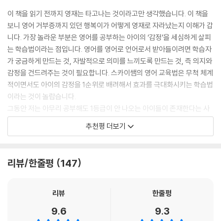
08 아이의 취향을 이용해 영어 원서 읽기에 맛들이게 하기
감각이 떨어집니다. 반면 문과형 뇌구조를 가진 아이의 경우 언어 능력은
있다. 학원에서 많은 아이들을 가르치며 깨달은 점이 있는데, 영어를 포함
이 책을 읽기 전까지 영재는 타고나는 것이라고만 생각했습니다. 이 책을
[4단계. 한눈에 보이는 진도표와 학습법]
좋으나 문법과 구조 분석을 어려워합니다. 엄마표 영어를 하면 이런 아이
한 모든 과목의 학업 성과를 올리는 데 가장 큰 영향을 주는 것은 ‘국어 문
보니 영어 거부증까지 있던 행복이가 어떻게 영재로 자라났는지 이해가 갑
의 특성에 맞게 공부의 속도와 양을 조절할 수 있습니다.
해력’이라는 것이다. 문해력이 높은 아이는 영어를 잘 못 하더라도 기초만
니다. 가장 놀라운 부분은 영어를 공부하는 아이의 ‘감정’을 세심하게 살피
5단계. [3년 1개월~3년 10개월 차]주 3회 고등 수준/토플형 영어 배우
--- p. 59
다지면 성적이 급상승했다. 그러나 문해력이 낮은 아이는 아무리 어렸을
는 학습법이라는 점입니다. 영어를 영어로 언어로서 받아들이려면 학습자
기
때부터 영어를 접했어도 어느 순간 영어 실력이 제자리걸음을 했다. 그래
가 궁금하게 만드는 것, 자발적으로 의미를 느끼도록 만드는 것, 즉 의지와
01 [문해력 독서법] 이야기책과 지식책의 균형 잡기
아이들의 성향은 천차만별입니다. 하지만 잘 살펴보면 공통된 성향들이 있
서 행복이의 문해력을 높이는 것을 최우선에 두었다. 하나 더, 행복이의 영
감정을 건드려주는 것이 필요합니다. 스카이쌤의 영어 교육법은 무척 체계
02 [꿈과 목표 그리고 영어] 드림보드를 만들어 꿈에 대한 구체적 목표 정
어서 그 기준으로 아이들의 유형을 나누곤 합니다. 제 엄마표 영어는 교재
어거부감도 해결해야 할 숙제였다. 울면서 영어를 강렬하게 거부하는 아이
적이면서도 아이의 감정을 1순위로 배려해서 효과를 극대화시키는 학습법
하기
를 사용하고 학습했던 문장이나 단어를 흡수해 영어 실력을 높이는 방식으
를 위해 영어거부감을 낮추고 즐겁게 공부하는 방법을 찾고자 각종 논문을
이라는 것이 놀랍습니다.
03 장문의 토플형 글을 분야별로 접하고 필사하기
로 이루어지기 때문에 교재 내용을 ‘이해’하는 능력과 문장과 단어를 ‘암
섭렵했다.
그동안 저는 아무리 공부해도 1등급이 안 나오는 아이들이 존재한다는 사
04 원서형 심화 리스닝 교재를 사용하고 영어 원서를 읽게 하는 이유
기’하는 능력을 기준으로 아이들의 학습 유형을 4가지로 나눕니다.
실에만 관심을 가졌습니다. 이 책을 통해 1등급이 쉽게 나오는 애들은 어떻
05 지금이 적기! 원활한 대학 이후를 위한 토플형 장문 리스닝
--- p. 61
추천평 더보기
스카이쌤의 이러한 교육 철학을 바탕으로 행복이는 매일 한국어 동화책을
게 그런 능력이 장착되어 있었던 것인지에 대해 알게 되었습니다. 그들은
06 영리하게 중3 수준 문법 마스터하기
엄마와 함께 읽고 ‘책 수다’를 떨었다. 그리고 행복이의 영어거부감을 낮추
국어의 문해력이 영어로 옮겨가도록 애초에 그 두 가지가 함께 길러졌던
07 장르의 폭을 넓혀 영어 원서 다독하기
행복이도 이 유형입니다. 암기를 해도 잘 잊어버리는 유형이라, 꾸준히 음
기 위해서 영국이나 미국이라는 나라 자체에 흥미를 갖게 돕고, 통조림 캔
것입니다. 아마도 그 아이들은 어렸을 때 이런 ‘엄마표 영어’의 반이라도 배
08 라이팅과 스피킹 대회 준비하기
원을 듣고 노트 정리를 읽게 했습니다. 4~6주마다 복습하는 주나 복습하
리뷰/한줄평
147
이나 간판에 있는 영어 표기를 함께 읽거나, 아이가 한국어 책을 읽을 때 옆
워봤던 것이 아닐까요? 어려서부터 자연스럽게 영어를 받아들이는 아이
[5단계. 한눈에 보이는 진도표와 학습법]
는 날을 만들어 반복학습도 시켰습니다. 어떤 아이든 자신에게 맞는 암기
에서 조용히 영어 동화책을 읽는 등 아이 스스로 영어에 관심을 갖도록 물
로 성장시킬 수 있는 비결이 이 책에 있습니다.
방법을 터득해 암기력이 발달하고 우리말 능력까지 더해지면, 영어에 자신
밑 작업을 했다. 그렇게 아이가 영어를 궁금해하기 시작하자 주 3회, 30분
Part 3. 수능 모의고사 만점 이후 영어 로드맵
리뷰
한줄평
감을 갖게 되고 영어를 더 좋아하게 될 겁니다.
- 송서림 (『너를 영어1등급으로 만들어주마』 저자)
정도 영어를 접하게 하고 서서히 시간을 늘렸다.
--- p. 64
9.6
9.3
01 성인용 책도 포함된 문해력 독서법 & 꿈과 목표
저를 포함해서, 국내에서 소위 ‘한국식 영어’로 공부를 했던 부모님 세대들