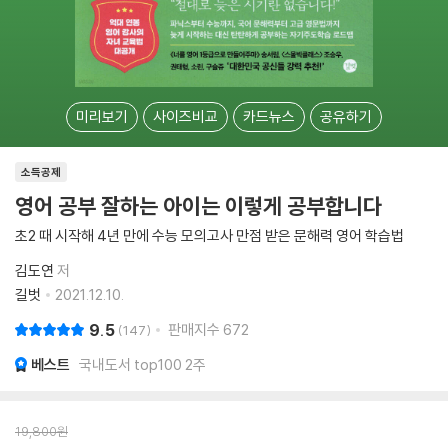
미리보기
사이즈비교
카드뉴스
공유하기
소득공제
영어 공부 잘하는 아이는 이렇게 공부합니다
초2 때 시작해 4년 만에 수능 모의고사 만점 받은 문해력 영어 학습법
김도연
저
길벗
2021.12.10.
9.5
판매지수
672
147
베스트
국내도서 top100 2주
19,800
원