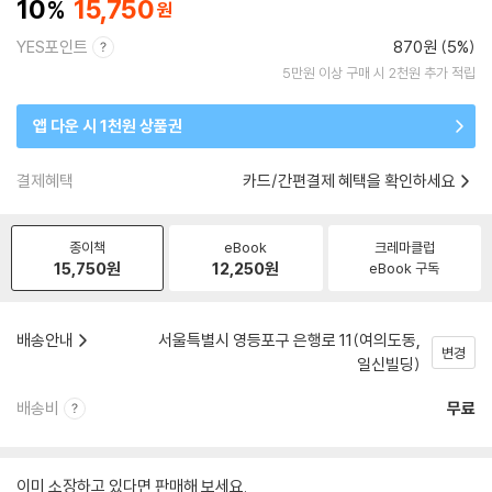
10
15,750
YES포인트
870원 (5%)
5만원 이상 구매 시 2천원 추가 적립
앱 다운 시 1천원 상품권
결제혜택
카드/간편결제 혜택을 확인하세요
종이책
eBook
크레마클럽
15,750
원
12,250
원
eBook 구독
배송안내
서울특별시 영등포구 은행로 11(여의도동,
변경
일신빌딩)
배송비
무료
이미 소장하고 있다면 판매해 보세요.