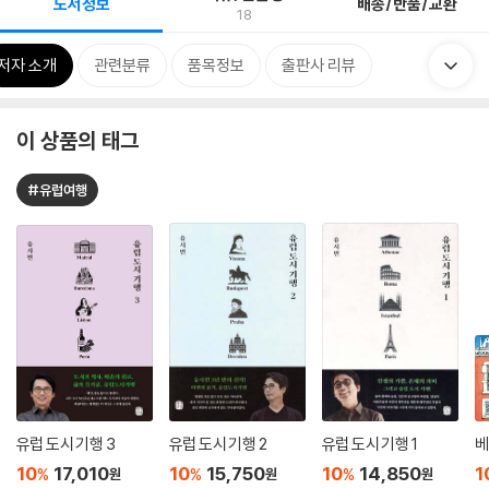
도서정보
배송/반품/교환
18
저자 소개
관련분류
품목정보
출판사 리뷰
이 상품의 태그
#유럽여행
유럽 도시 기행 3
유럽 도시 기행 2
유럽 도시 기행 1
베
10
17,010
10
15,750
10
14,850
1
%
%
%
원
원
원