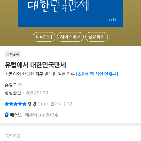
미리보기
사이즈비교
공유하기
소득공제
유럽에서 대한민국만세
삼둥이와 함께한 지구 반대편 여행 기록
초판한정 사인 인쇄본
송일국
저
상상출판
2022.01.03.
9.8
판매지수
12
18
베스트
에세이 top20 2주
17,500
원