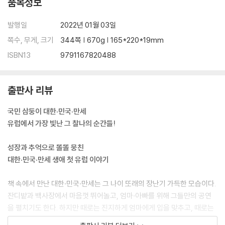
품목정보
발행일
2022년 01월 03일
쪽수, 무게, 크기
344쪽 | 670g | 165*220*19mm
ISBN13
9791167820488
출판사 리뷰
국민 삼둥이 대한·민국·만세
유럽에서 가장 빛난 그 찰나의 순간들!
성장과 추억으로 똘똘 뭉친
대한·민국·만세 생애 첫 유럽 이야기
책 속에서 만난 대한·민국·만세는 그 나이 또래의 장난기 가득한 모습이다.
잔디밭과 백사장에서 마음껏 뛰어놀고, 엄마·아빠를 위해 그들만의 공연
을 펼치기도 한다. 하지만 때로는 진지하게 엄마에게 입을 맞추고, 때로는
사뭇 심각한 표정으로 역사유적을 관람한다.