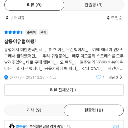
리뷰
9
한줄평
9
구매리뷰
추천순
종이책
구매
삼둥이유럽여행!
유럽에서 대한민국만세,,, 어!? 이건 무슨책이지,,, 여해 에세이 인가!!
그래서 클릭했더만,,, 우리 귀염둥이,,, 매주 이모들의 스트레스를 모두
날려주었던,, 바로 구매 했는데,,, 오 똑해,,, 일주일 기다려야 배송이 된
다는..... 회사로 했더니,, 금욜저녁에 떡 하니,,, 갖다 놓았데,,, 시간이 안
돼지만,,, 언능 보고픈 맘에 일요일에 회사와서 가지고 집으로~~~ 사
d****y
2021.12.26.
신고
1
댓글
0
리뷰 전체보기
리뷰
9
한줄평
9
클린봇
이 부적절한 글을 감지 중입니다.
설정