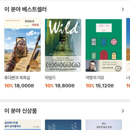
이 분야 베스트셀러
휴대폰과 독화살
와일드
여행의 이유
너
10
18,000
10
19,800
10
15,120
1
%
%
%
원
원
원
이 분야 신상품