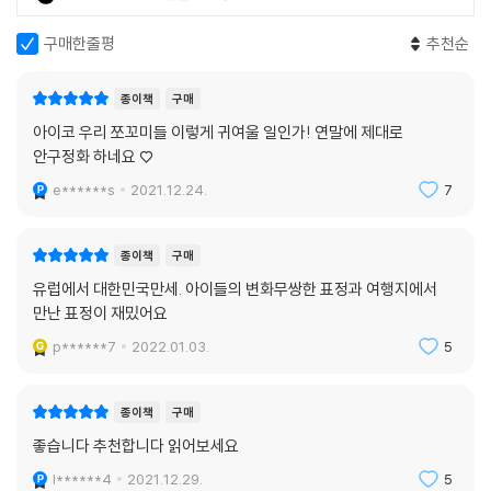
구매한줄평
추천순
종이책
구매
아이코 우리 쪼꼬미들 이렇게 귀여울 일인가! 연말에 제대로
안구정화 하네요 ♡
e******s
2021.12.24.
7
종이책
구매
유럽에서 대한민국만세. 아이들의 변화무쌍한 표정과 여행지에서
만난 표정이 재밌어요
p******7
2022.01.03.
5
종이책
구매
좋습니다 추천합니다 읽어보세요
l******4
2021.12.29.
5