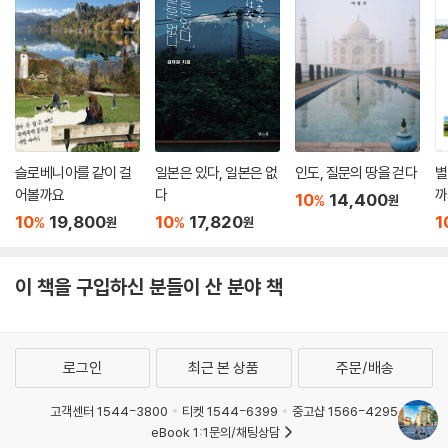
슬로베니아를 같이 걸
일본은 있다, 일본은 없
인도, 질문의 땅을 걷다
별
어볼까요
다
까
10
14,400
%
원
10
19,800
10
17,820
1
%
%
원
원
이 책을 구입하신 분들이 산 분야 책
로그인
최근 본 상품
주문/배송
고객센터 1544-3800
티켓 1544-6399
중고샵 1566-4295
eBook 1:1문의/채팅상담