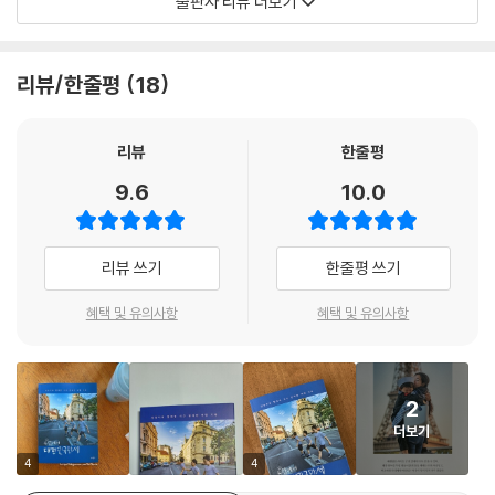
출판사 리뷰 더보기
책에 수록된 모든 사진은 저자가 직접 촬영한 것으로, 수만 장의 사진 중에
서도 고심해 골라낸 컷들만 담았다. 특히 외부에 공개되지 않은 사진만 해
리뷰/한줄평
18
도 300여 장인데, 그림 같은 천혜의 자연과 수천 년 역사가 담긴 문화 유
적, 그를 배경으로 한껏 매력 발산하는 삼둥이의 모습이 모두 담겨 있다. 엄
마·아빠에게만 지어주는 미소는 덤이다.
리뷰
한줄평
9.6
10.0
코로나19 여파로 여유를 잊은 지금, 우리에게는 휴식이 필요하다. 이 책에
담긴 삼둥이와 유럽의 풍경이, 잠시나마 한숨 돌리는 기회가 되었으면 한
다고 저자는 말한다. 이 책에는 저자가 카메라 렌즈를 통해 바라본 삼둥이
리뷰 쓰기
한줄평 쓰기
의 모습과, 그 렌즈를 통해 아빠를 바라보는 삼둥이의 애정이 함께 담겨 있
다. 그래서 더욱 특별하다. 여행이 끝나고 시간은 흘렀지만, 우리가 보지 못
혜택 및 유의사항
혜택 및 유의사항
했던 유럽에서의 대한·민국·만세를 만나는 것은 팬들에게 큰 기쁨일 것이
다. 앞으로 다시 없을 그들 생애 첫 번째 유럽 여행을 들여다보고 싶다면,
지금이 기회다.
2
더보기
4
4