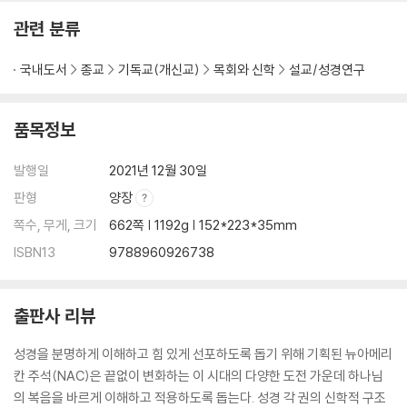
참고문헌
관련 분류
국내도서
종교
기독교(개신교)
목회와 신학
설교/성경연구
품목정보
발행일
2021년 12월 30일
판형
양장
쪽수, 무게, 크기
662쪽 | 1192g | 152*223*35mm
ISBN13
9788960926738
출판사 리뷰
성경을 분명하게 이해하고 힘 있게 선포하도록 돕기 위해 기획된 뉴아메리
칸 주석(NAC)은 끝없이 변화하는 이 시대의 다양한 도전 가운데 하나님
의 복음을 바르게 이해하고 적용하도록 돕는다. 성경 각 권의 신학적 구조