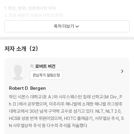
1. 명칭, 범위, 성경에서의 위치
2. 정경 본문의 기원과 저작성 문제
3. 정경 본문 전승
목차 더보기
4. 사무엘서의 기능과 목적
I. 여호와가 사무엘을 일으키고 엘리 가문을 폐위시키다(1:1-7:17)
저자 소개
2
1. 여호와가 한나의 믿음에 보응하다(1:1-2:11)
2. 여호와가 한나의 가족에게 복을 주고 엘리의 가족을 심판하다(2:12-3
저
로버트 버건
6)
관심작가 알림신청
3. 여호와가 사무엘을 이스라엘의 선지자로 만들다(3:1-4:1a)
4. 하나님의 궤가 침탈당했을 때 엘리의 가문이 몰락하다(4:1b-22)
Robert D. Bergen
5. 사무엘 재임 중에 여호와가 승리하다(5:1-7:17)
하딘 시몬스 대학교(B. A.)와 사우스웨스턴 침례 신학교(M. Div., P
h. D.)에서 공부했으며, 미주리주 해니벌에 소재한 해니벌 라그랑주
II. 여호와가 이스라엘에게 “다른 모든 나라가 가진 것처럼” 왕을 주다(8:
대학교에서 30년 넘게 구약학 교수로 섬기고 있다. NLT, NLT 2.0,
1-14:52)
HCSB 성경 번역 위원이었으며, HOTC 출애굽기, 사무엘상 주석, S
N 사무엘상하 주석 등 다수의 주석을 저술했다.
1. 사무엘의 아들들이 사사로 거부당하다(8:1-3)