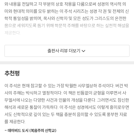
와 내용을 전달하고 각 부분의 상호 작용을 다룸으로써 성경의 역사적 의
미와 현대적 의미를 모두 밝히는 이 주석 시리즈는 성경 각 권 및 전체의 신
학적 통일성을 밝히며, 목사와 신학자 및 모든 성도가 그리스도의 온전한
몸으로 세워지도록 돕기 위해 학문적 주해를 바탕으로 하는 실천적 해설을
제공한다.
뉴아메리칸 주석은 성경 말씀의 권위를 인정하는 그리스도인을 위한 책으
출판사 리뷰 더보기
로서, 복음주의 신학자들이 심혈을 기울인 신학 저술로 대표되며, 설교와
성경 공부를 준비하는 데 적합하다. 성경의 무오성을 바탕으로 성경 각 권
의 고유한 신학 및 주해의 문제를 다루는 이 주석 시리즈는, 신학적 뿌리가
추천평
깊고 성숙한 신앙을 지닌 교회를 세우도록 이끌 것이다.
이 주석은 현재 참고할 수 있는 가장 탁월한 사무엘상하 주석이다. 버건 박
사의 주해는 박식하고 열정적이다. 이 책은 빈틈없이 균형을 이루면서 사
무엘서에 나오는 다양한 사건과 인물의 개성을 다룬다. 그러면서도 참신한
해석과 새로운 통찰이 가득하다. 이 주석은 성경에서도 이렇게 흥미로우면
서도 신학적으로 깊이 있는 두 책을 충분히 음미할 수 있도록 풍부한 자료
를 제공한다.
- 데이비드 도시 (복음주의 신학교)