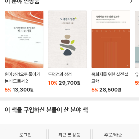
이 분야 신상품
원어성경으로 풀어가
도덕경과 성경
목회자를 위한 실전 설
유
는 베드로서 2
교학
10
29,700
5
%
원
5
13,300
5
28,500
%
%
원
원
이 책을 구입하신 분들이 산 분야 책
로그인
최근 본 상품
주문/배송