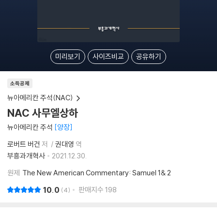
미리보기
사이즈비교
공유하기
소득공제
뉴아메리칸 주석(NAC)
NAC 사무엘상하
뉴아메리칸 주석
양장
로버트 버건
저
권대영
역
부흥과개혁사
2021.12.30.
원제
The New American Commentary: Samuel 1& 2
10.0
판매지수
198
4