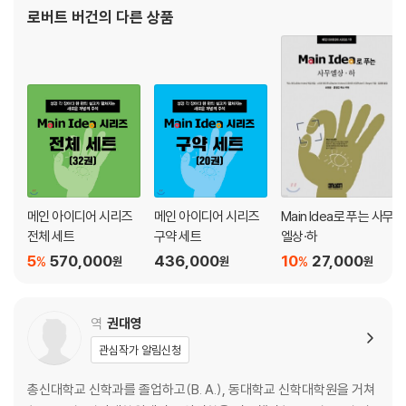
2. 이스라엘의 장로들이 왕을 요구하다(8:4-6)
로버트 버건
의 다른 상품
3. 여호와가 장로들의 사악한 요구를 승인하다(8:7-22)
4. 여호와가 사울을 이스라엘을 다스릴 왕으로 선택하다(9:1-12:25)
5. 사울 스스로 이스라엘의 왕으로 부적절함을 증명하다(13:1-14:46)
6. 사울의 업적과 계보 개관(14:47-52)
III. 여호와가 이스라엘에 “여호와의 마음에 맞는” 왕을 주다(삼상 15:1-
삼하 1:27)
1. 여호와가 사울을 거부하다(15:1-35)
메인 아이디어 시리즈
메인 아이디어 시리즈
Main Idea로 푸는 사무
2. 여호와가 다윗을 높이고 다윗에게 권능을 주다(16:1-13)
전체 세트
구약 세트
엘상·하
3. 여호와가 조신 다윗에게 복을 주고 사울에게는 좌절을 주다(16:14-20:
5
570,000
436,000
10
27,000
%
%
원
원
원
42)
4. 여호와가 도망자 다윗에게 복을 내리고 사울에게 심판을 내리다(21:1-
29:11)
역
권대영
5. 다윗이 아말렉 족속을 정벌할 때 블레셋 족속이 사울을 무찌르다(30:1
관심작가 알림신청
-31:13)
6. 사울 가문에서 일어난 비극에 다윗이 응답하다(삼하 1:1-27)
총신대학교 신학과를 졸업하고(B. A.), 동대학교 신학대학원을 거쳐