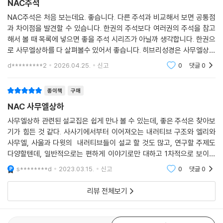
NAC주석
NAC주석은 처음 보는데요. 좋습니다. 다른 주석과 비교해서 보면 공통점
과 차이점을 발견할 수 있습니다. 한권의 주석보다 여러권의 주석을 참고
해서 볼 때 목록에 넣으면 좋을 주석 시리즈가 아닐까 생각합니다. 한권으
로 사무엘상하를 다 살펴볼수 있어서 좋습니다. 히브리성경은 사무엘상하
가 한권으로 되어 있는데, 그것을 반영해서 한권으로 나온것이 아닌가 생
d*********2
2026.04.25.
신고
0
댓글
0
각합니다.
종이책
구매
NAC 사무엘상하
사무엘상하 관련된 설교집은 쉽게 만나 볼 수 있는데, 좋은 주석은 찾아보
기가 힘든 것 같다. 사사기에서부터 이어져오는 내러티브 구조와 엘리와
사무엘, 사울과 다윗의 내러티브들이 설교 할 것도 많고, 연구할 주제도
다양할텐데, 일반적으로는 편하게 이야기로만 대하고 1차적으로 보이는
부분만 전달하고 끝내기도 굉장히 편리한 본문이기도 해서, 많은 관심을
s********d
2023.03.15.
신고
0
댓글
0
받되, 아이러니하게
리뷰 전체보기