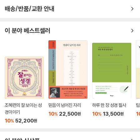
배송/반품/교환 안내
이 분야 베스트셀러
조혜련의 잘 보이는 성
믿음이 넘어진 자리
하루 한 장 성경 필사
팀
경이야기
10
22,500
10
13,500
1
%
%
원
원
10
52,200
%
원