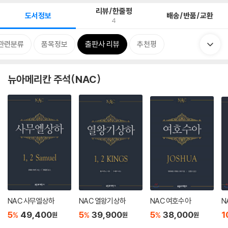
리뷰/한줄평
도서정보
배송/반품/교환
4
관련분류
품목정보
출판사 리뷰
추천평
뉴아메리칸 주석(NAC)
NAC 사무엘상하
NAC 열왕기상하
NAC 여호수아
N
5
49,400
5
39,900
5
38,000
1
%
%
%
원
원
원