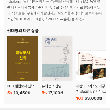
(diplom), 일반대학원에서 구약신학을 전공했다(Th. M.). 독일 쾰
IV. 다윗이 왕으로 통치하다(2:1-20:26)
른 대학교에서 법학을 수학하고, 주로 주석서 번역가로 활동하고 있
다. 역서로는 『구원계시의 발전사』, 『NIV 적용주석: 베드로후서·유다
1. 유다 지파가 헤브론에서 다윗을 왕으로 기름 붓다(2:1-4a)
서』, 『WBC 예레미야(상)』, 『WBC 사무엘하』 등이 있다.
2. 다윗이 사울 가문의 지지자들에게 지지를 호소하다(2:4b-7)
3. 사울 가문이 이스라엘의 권좌에 대한 권리를 포기하다(2:8-4:12)
권대영
의 다른 상품
4. 이스라엘의 모든 지파가 헤브론에서 다윗을 왕으로 기름 붓다(5:1-5)
5. 여호와가 다윗에게 복을 베풀다(5:6-10:19)
6. 여호와가 다윗을 심판하다(11:1-20:26)
V. 여담: 다윗과 여호와 사이의 관계에서 다윗의 역할에 대한 설명(21:1-
24:25)
1. 다윗이 하나님이 보낸 기근을 끝내다(21:1-14)
2. 다윗의 충성되고 영웅적인 병사들 I (21:15-22)
NTT 빌립보서 신학
유배 중의 신앙
시편의 그리스도 어떻
3. 다윗이 여호와에게 찬양의 송가를 부르다(22:1-51)
게 설교할 것인가 1~2
5
10,450
5
17,100
%
%
4. 다윗이 그의 마지막 신탁을 말하다(23:1-7)
원
원
권 세트
10
63,000
%
원
5. 다윗의 충성되고 영웅적인 병사들 II (23:8-39)
6. 다윗이 하나님이 보낸 역병을 중단시키다(24:1-25)