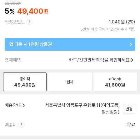
52,000
원
5
49,400
YES포인트
1,040원 (2%)
5만원 이상 구매 시 2천원 추가 적립
앱 다운 시 1천원 상품권
결제혜택
카드/간편결제 혜택을 확인하세요
종이책
eBook
원제
49,400
원
41,600
원
배송안내
서울특별시 영등포구 은행로 11(여의도동,
변경
일신빌딩)
배송비
무료