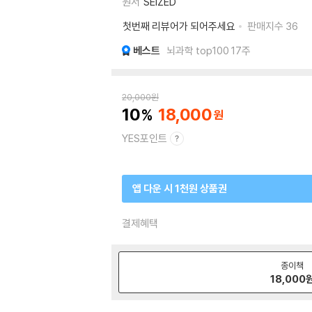
원서
SEIZED
첫번째 리뷰어가 되어주세요
판매지수
36
베스트
뇌과학 top100 17주
20,000
원
10
18,000
YES포인트
앱 다운 시 1천원 상품권
결제혜택
종이책
18,000