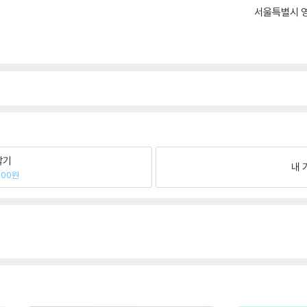
서울특별시 영
팔기
내 
000원