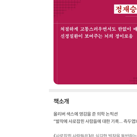
책소개
올리버 색스에 영감을 준 의학 논픽션
“발작에 사로잡힌 사람들에 대한 기록… 측두엽뇌
《사로잡힌 사람들은》은 심각한 발작을 동반하는 뇌