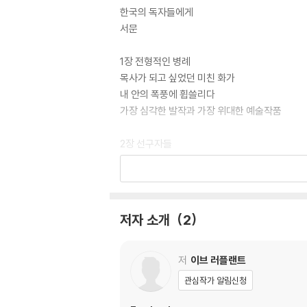
한국의 독자들에게
서문
1장 전형적인 병례
목사가 되고 싶었던 미친 화가
내 안의 폭풍에 휩쓸리다
가장 심각한 발작과 가장 위대한 예술작품
2장 선구자들
뇌와 마음을 비춰주는 특별한 병에 주목하다
수술은 인간의 마음을 들여다보는 창
게슈윈드 증후군의 다섯 가지 특성
그저 약간 과할 뿐
저자 소개
2
3장 보통 사람들
집 앞에서 길을 잃다?찰리의 이야기
저
이브 러플랜트
거울 나라의 앨리스?질의 이야기
관심작가 알림신청
의사보다도 환자를 잘 아는 환자?글로리아의 