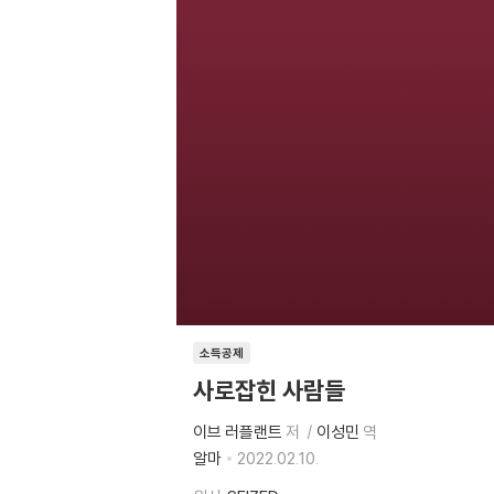
소득공제
사로잡힌 사람들
이브 러플랜트
저
이성민
역
알마
2022.02.10.