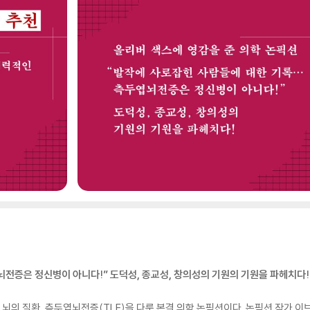
전증은 정신병이 아니다!” 도덕성, 종교성, 창의성의 기원의 기원을 파헤치다!
의 질환, 측두엽뇌전증(TLE)을 다룬 본격 의학 논픽션이다. 논픽션 작가 이브