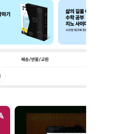
배송/반품/교환
평