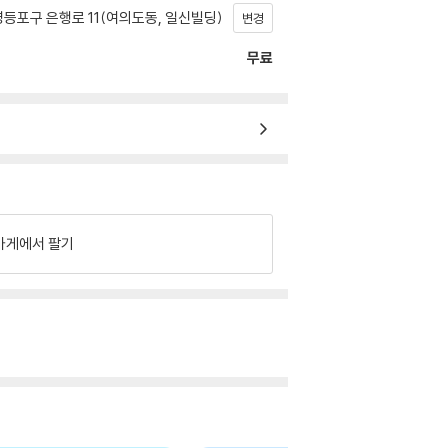
등포구 은행로 11(여의도동, 일신빌딩)
변경
무료
가게에서 팔기