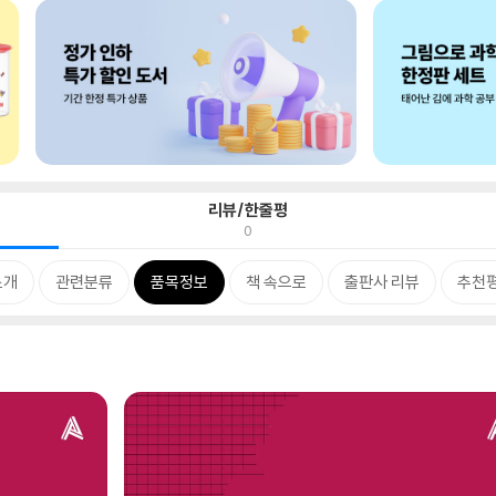
리뷰/한줄평
0
소개
관련분류
품목정보
책 속으로
출판사 리뷰
추천