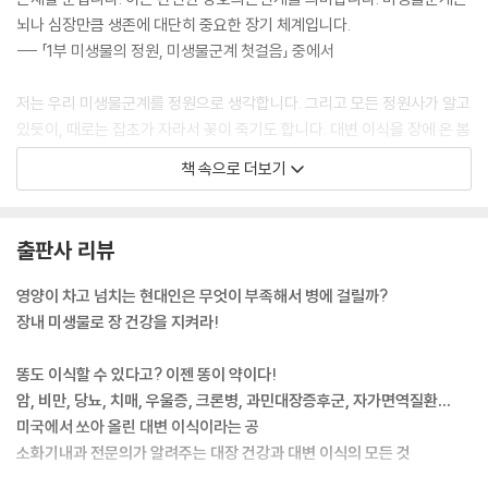
뇌나 심장만큼 생존에 대단히 중요한 장기 체계입니다.
--- 「1부 미생물의 정원, 미생물군계 첫걸음」 중에서
저는 우리 미생물군계를 정원으로 생각합니다. 그리고 모든 정원사가 알고
있듯이, 때로는 잡초가 자라서 꽃이 죽기도 합니다. 대변 이식을 장에 온 봄
이라고 생각해 봅시다. 바로 잡초를 뽑고, 비료를 주고, 새로운 꽃을 심을
책 속으로 더보기
시간입니다.
--- 「1부 미생물의 정원, 똥이 안 나와!」 중에서
출판사 리뷰
미생물군계 연구가 새로운 분야라는 점에 주목해야 합니다. 우리는 매일
새로운 정보를 접합니다. 지식이 발전함에 따라, 앞서 언급한 염증성 장질
영양이 차고 넘치는 현대인은 무엇이 부족해서 병에 걸릴까?
환과 세균의 상관관계에 대한 특정 원인을 찾을 수 있을 것입니다. 저는 새
장내 미생물로 장 건강을 지켜라!
로운 연관성과 가능성을 끊임없이 연구하고 있습니다. 염증성 장질환으로
고통받는 환자들에게도 희망이 다가오고 있습니다.
똥도 이식할 수 있다고? 이젠 똥이 약이다!
--- 「2부 똥이 약이다, 크론병과 대변 이식」 중에서
암, 비만, 당뇨, 치매, 우울증, 크론병, 과민대장증후군, 자가면역질환…
미국에서 쏘아 올린 대변 이식이라는 공
이 모든 사항은 항생제와 염증 사이의 관계에 의문을 품게 하며, 이는 염증
소화기내과 전문의가 알려주는 대장 건강과 대변 이식의 모든 것
과 미생물군계의 관계에 대한 자연스러운 후속 질문으로 이어집니다. 세균