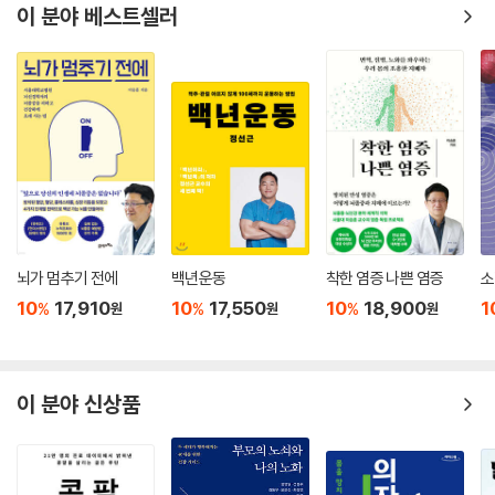
고 있다. 디피실리 감염증은 미국에서 해마다 50만 명, 국내에서는 1만 명
이 분야 베스트셀러
이 걸리는 흔한 항생제 유발 장염이다. 주로 입원 환자들이 걸리며, 생명이
위험해질 정도로 설사한다. 그 이유는 항생제가 병원균뿐만 아니라 유익균
까지 무작위로 사멸해 미생물 생태계에 불균형을 일으키고, 그 빈틈을 정
상균이었던 클로스트리듐 디피실리균이 과도하게 차지하면서 독소를 방
출하기 때문이다. 디피실리 감염증에는 반코마이신 같은 강력한 항생제도
듣지 않는다. 디피실리 감염증 환자들이 건강한 사람의 대변 미생물총을
이식받아서 2~3일 만에 유익균이 자리 잡고 염증을 90% 이상 완치한 결
과를 책에서 확인할 수 있다. 현재 우리나라에서도 2013년 서울성모병원
을 시작으로 해서, 분당서울대병원과 신촌세브란스병원 등 빅5라고 불리
는 대학병원에서 대변 이식을 적극적으로 도입해 왔다.
뇌가 멈추기 전에
백년운동
착한 염증 나쁜 염증
소
10
17,910
10
17,550
10
18,900
1
%
%
%
원
원
원
대변 이식은 매우 놀라운 치유력을 지녔다. 현대인에게 만연한 질환이지만
치료법이 없어서 환자를 무기력하게 했던 병에 대변 이식이 효과가 있다는
데이터가 속속들이 나타나는 추세다. 이 책 『똥이 약이다』에서 대변 미생
이 분야 신상품
물총을 이식받으면 미생물군계가 다양해져서 질병으로 고통받던 사람들
의 삶의 질을 높일 수 있음을 분명히 보여준다. 예를 들면, 자폐아 33명에
게 유익균으로 가득한 대변을 이식한 결과, 2년 후까지 18명에게서 자폐
행동 빈도가 줄었고 상호작용 수준이 향상되었다. 이는 건강한 공여자의