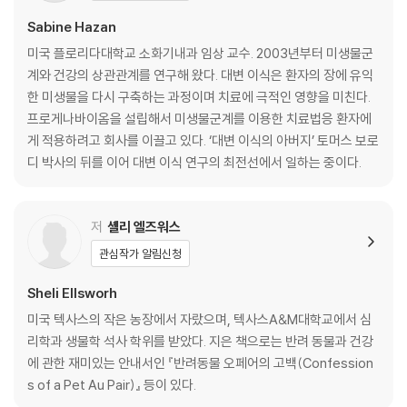
암을 예방하는 미생물 _173
Sabine Hazan
3부 대변 이식에 대한 모든 것
미국 플로리다대학교 소화기내과 임상 교수. 2003년부터 미생물군
피해야 할 음식 _178
계와 건강의 상관관계를 연구해 왔다. 대변 이식은 환자의 장에 유익
음식으로 드는 적금 _184
한 미생물을 다시 구축하는 과정이며 치료에 극적인 영향을 미친다.
대변 이식을 하는 방법 _202
프로게나바이옴을 설립해서 미생물군계를 이용한 치료법응 환자에
대변 이식 합병증 _208
게 적용하려고 회사를 이끌고 있다. ‘대변 이식의 아버지’ 토머스 보로
공여자가 누구죠? _211
디 박사의 뒤를 이어 대변 이식 연구의 최전선에서 일하는 중이다.
대장내시경과 대변 이식 _220
4부 대변 이식의 미래
저
셸리 엘즈워스
나도 대변 이식을 받을 수 있을까? _228
관심작가 알림신청
몸의 지배자, 미생물 _231
흙에서 흙으로 _233
Sheli Ellsworh
대변 이식의 미래 _236
미국 텍사스의 작은 농장에서 자랐으며, 텍사스A&M대학교에서 심
리학과 생물학 석사 학위를 받았다. 지은 책으로는 반려 동물과 건강
감사의 말 _240
에 관한 재미있는 안내서인 『반려동물 오페어의 고백(Confession
옮긴이의 말 _242
s of a Pet Au Pair)』 등이 있다.