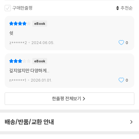
대변 이식을 받으면 나도 건강해질까?
구매한줄평
추천순
대장 건강에 좋은 음식은 무엇일까?
eBook
인류가 하찮게 여기던 똥을 이제는 약으로 쓴다. 현대인에게 만연한 질병
쉿
을 치료할 새로운 방법은 청결을 우선시하는 병원에서 기피할 것만 같은
z******2
2024.06.05.
0
똥이다. 미국 소화기내과 전문의 사빈 하잔은 우울증, 알츠하이머병, 자가
면역질환, 과민대장증후군, 자폐 스펙트럼 장애 등을 똥으로 고칠 수 있다
고 최근 십 년간의 연구 결과를 모아서 제시한다. 특히 건강한 사람의 대변
eBook
속 미생물총을 환자의 장에 이식하면 난치병을 치료해 온 증거가 차츰 밝
깊지않지만 다양하게...
혀지고 있다. 우리 장에는 미생물이 38조 개와 면역세포는 약 70%나 산
n******1
2026.01.01.
0
다. 이를 미생물이 이루는 생태계라는 신조어, 미생물군계(마이크로바이
옴, microbiome)라고 부른다. 미생물군계는 우리 몸에서 2킬로그램 정
도 차지한다. 장이 건강을 좌우한다는 사실을 우리는 안다. 그렇다면 몸속
한줄평 전체보기
세균을 바꾸면 건강도 달라지지 않을까?
대변 미생물 이식(이하 '대변 이식)을 이미 십 년 전부터 미국 식품의약국
배송/반품/교환 안내
에서 클로스트리듐 디피실리 감염증(이하 '디피실리 감염증')에 한해 허가
했다. 미국 병원 1,000여 곳에서 디피실리 감염증 치료에 활발하게 적용하