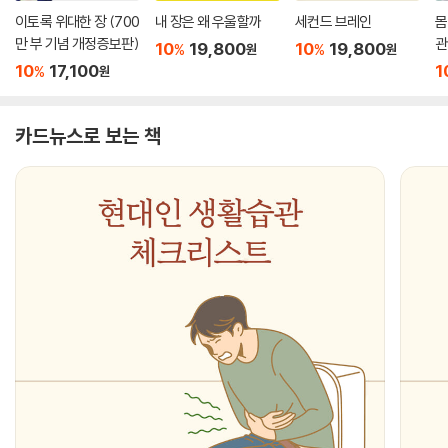
이토록 위대한 장 (700
내 장은 왜 우울할까
세컨드 브레인
몸
만 부 기념 개정증보판)
관
10
19,800
10
19,800
%
%
원
원
10
17,100
1
%
원
카드뉴스로 보는 책