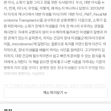
변 이식, 소화기 질환 그리고 장을 위한 식사법이다. 우선, 대변 이식을 누
가, 언제, 어디서, 무엇을, 어떻게, 왜 하는지 하나하나 답한다. 2013년부
터 미국과 캐나다에서 대변 미생물 이식(이하 '대변 이식', FMT, Fecal Mi
crobiota Transplants)을 공식적으로 상용화했다. 다음으로, 소화기 질
환 파트에서는 소화기 전체가 미생물로 가득 찬 하나의 우주라는 관점을
제시한다. 자세히 규명되지 않아 수수께끼에 둘러싸인 미생물이 질병과 어
떤 관계가 있는지 살피면서, 저자는 건강이 장내 미생물군계(마이크로바
이옴, microbiome)에 달렸다는 결론으로 독자를 자연스럽게 이끈다. 마
지막으로, 장내 미생물을 배불리 먹이는 식단을 알려준다. 고구마부터 김
치까지, 대장 건강에 필수적이면서 쉽고 빠르게 준비할 수 있는 음식을 독
자에게 소개한다. 이 책을 읽으면 장에 좋고 나쁜 식품을 가려내는 기준이
명확히 자리 잡을 것이다. 분명한 점은 장내 미생물은 우리가 무엇을 먹는
지에 따라 변한다는 사실이다.
1부 「미생물의 정원」에서 소화관에서 발병하는 질환과 치료법을 개괄한다.
달라진 식습관과 도시 생활이 장내 미생물군계의 다양성을 줄였고, 이 때
책소개 더보기
문에 현대인에게 질병이 만연해졌다고 말한다. 2부 「똥이 약이다」에서 대
변 이식을 통해 미생물군계의 다양성을 되찾으면 현대 유행병을 치료할 수
있다는 가설을 제시한다. 크론병, 심장질환, 비만, 자폐증, 건선, 우울증, 과