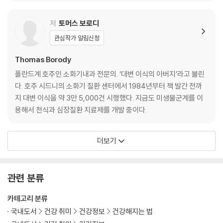
주 _246
참고문헌 _253
저
토머스 보로디
찾아보기 _274
관심작가 알림신청
Thomas Borody
폴란드계 호주인 소화기내과 전문의. ‘대변 이식의 아버지’라고 불린
다. 호주 시드니의 소화기 질환 센터에서 1984년부터 책 발간 전까
지 대변 이식을 약 3만 5,000건 시행했다. 지금도 미생물군계를 이
용해서 천식과 심장질환 치료제를 개발 중이다.
더보기
관련 분류
카테고리 분류
국내도서
건강 취미
건강정보
건강해지는 법