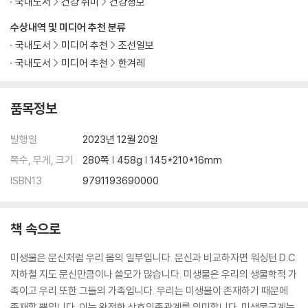
국내도서
건강 취미
건강정보
수상내역 및 미디어 추천 분류
국내도서
미디어 추천
조선일보
국내도서
미디어 추천
한겨레
품목정보
발행일
2023년 12월 20일
쪽수, 무게, 크기
280쪽 | 458g | 145*210*16mm
ISBN13
9791193690000
책 속으로
미생물은 문신처럼 우리 몸의 일부입니다. 문신과 비교하자면 워싱턴 D.C.
지하철 지도 문신만큼이나 쓸모가 많습니다. 미생물은 우리의 생물학적 가
족이고 우리 또한 그들의 가족입니다. 우리는 미생물이 존재하기 때문에
존재할 뿐입니다. 이는 완전한 상호의존관계를 의미합니다. 미생물군계는