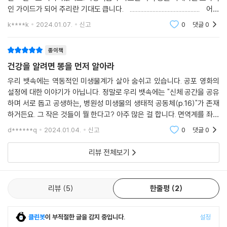
변으로 치료한다는 연구를 독자에게 소개한다.
인 가이드가 되어 주리란 기대도 큽니다. .............................................. 어릴
모든 개인이 지문만큼 독특한 미생물군계를 가지고 있지만, 일관된 몇몇
적 편식이 심했다고 들었다. 그 탓에 변비가 습관
k****k
2024.01.07.
신고
0
댓글
0
변종이나 장 유형이 있을 수 있습니다. 또한 건강한 사람들은 질병으로 고
이 책은 우리가 무심코 장내 미생물 균형을 깨뜨리는 생활을 영위해 오진
통받는 사람들과는 다른 세균 프로필을 가집니다. 연구에 따르면, 자폐증,
않았는지 되돌아보게 한다. 미생물군 불균형을 회복하는 데 무엇이 필요할
종이책
심장질환, 만성 변비, 염증성 장질환, 관절염 그리고 여타 질병이 있는 사
까? 대변 이식은 어떻게 이뤄질까? 또 유익균으로 가득한 대변은 어디서
람들은 일부 세균의 양이 적고, 다른 세균의 양은 더 많은 것으로 나타났습
건강을 알려면 똥을 먼저 알아라
구할까? 수많은 궁금증을 풀어줄 명쾌한 답이 『똥이 약이다』에 담겨 있다.
니다. 과학자들은 이러한 상태를 미생물군 불균형이라고 불렀습니다.
세상에서 똥이 가장 귀한 대접을 받는 시기가 머지않았다. 제목 그대로 "똥
우리 뱃속에는 역동적인 미생물계가 살아 숨쉬고 있습니다. 공포 영화의
--- 「4부 대변 이식의 미래, 대변 이식의 미래」 중에서
설정에 대한 이야기가 아닙니다. 정말로 우리 뱃속에는 "신체 공간을 공유
이 약이" 될 것이다. 저자는 현대인에게 장이라는 정원을 잘 가꿨는지 생각
하며 서로 돕고 공생하는, 병원성 미생물의 생태적 공동체(p.16)"가 존재
해 보기를 권한다. 초록빛 잎사귀와 색색의 꽃잎으로 가득한 정원을 가꾼
미생물군계(마이크로바이옴)는 우리 내장에서 균형을 이루는 생태계를
하거든요. 그 작은 것들이 뭘 한다고? 아주 많은 걸 합니다. 면역계를 좌지
다고 상상해 보라. 장내 미생물을 풍요롭게 기르는 일이 얼마나 중요한지
말합니다. 말 그대로 같은 밥을 먹는 한 식구(食口)죠. 이 미생물군계와 우
우지하고, 살을 찌우거나 빠지게 하기도 하고, 피부를 뒤집어지게도 하고,
깨닫게 될 것이다.
d******q
2024.01.04.
신고
0
댓글
0
알레르기나 질병
리 몸은 복잡한 대사 과정을 통해 상호작용합니다. 즉, 서로 돕는 공생관계
이자 생의 동반자입니다. 그러나 유전적 소인에 환경 변화, 감염, 약물, 식
리뷰 전체보기
"저는 우리 미생물군계를 정원으로 생각합니다. 그리고 모든 정원사가 알
습관 변화 등이 생기면 미생물군 불균형이 오고, 질병이 생깁니다.
고 있듯이, 때로는 잡초가 자라서 꽃이 죽기도 합니다. 대변 이식을 장에 온
--- 「옮긴이의 말」 중에서
봄이라고 생각해 봅시다. 바로 잡초를 뽑고, 비료를 주고, 새로운 꽃을 심을
리뷰
5
한줄평
2
시간입니다."(105~106쪽)
"우리는 미생물이 존재하기 때문에 존재할 뿐이다."
클린봇
이 부적절한 글을 감지 중입니다.
설정
현대인이 병에 걸리는 이유는 미생물군 불균형!