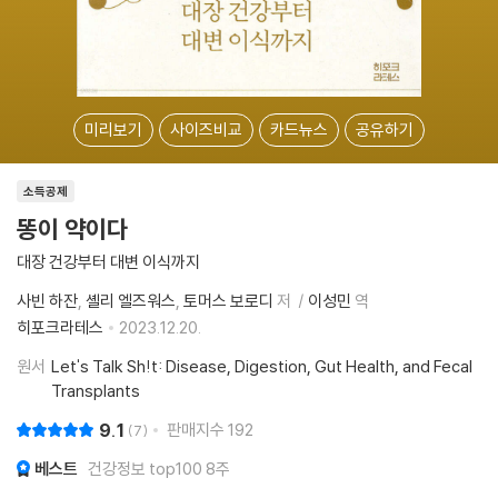
미리보기
사이즈비교
카드뉴스
공유하기
소득공제
똥이 약이다
대장 건강부터 대변 이식까지
사빈 하잔
셸리 엘즈워스
토머스 보로디
저
이성민
역
히포크라테스
2023.12.20.
원서
Let's Talk Sh!t: Disease, Digestion, Gut Health, and Fecal
Transplants
9.1
판매지수
192
7
베스트
건강정보 top100 8주