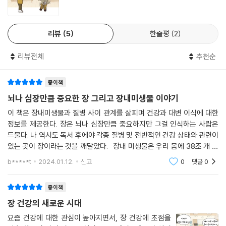
대조군에 비해 다양성이 떨어졌습니다. 하지만 과민대장증후군을 앓고 있
면역력이 위태로워진다고 30여 년 경력의 미국 소화기내과 전문의 사빈
고 설사를 한다면 누구라도 당연히 우울하지 않을까요? 그럼에도 우울하
하잔이 말한다. 특히 서구식 식단과 도시 생활 환경이 알게 모르게 장내 미
지 않다면 그 이유도 궁금하지 않나요?
리뷰
5
한줄평
2
생물을 황폐화한다. 가공식품과 밀가루 식품을 장기간 섭취하면 장내 미생
--- 「2부 똥이 약이다, 염증을 다스리는 미생물」 중에서
물을 굶겨서, 장내 미생물은 장내 점막을 갉아먹고, 뚫린 구멍을 통해 장내
리뷰전체
추천순
세균이 빠져나가 전신으로 염증을 퍼뜨린다. 더불어 코로나 팬데믹 이후
페퍼민트는 양날의 검입니다. 어떤 사람에게는 페퍼민트 차가 소화불량이
무균적인 생활을 지향하면서 미생물은 더럽고 씻겨내야 할 대상으로 전락
나 가스를 진정하는 해결책입니다. 다른 사람에게는 페퍼민트가 속을 쓰리
종이책
했다. 깨끗한 환경 때문에 역설적으로 장내 미생물군 불균형(dysbiosis)
게 하거나 위식도역류질환을 유발합니다. 페퍼민트가 하부 식도 괄약근의
이 늘어났다. 현대에 들어서 체중이 급증하고, 자가면역질환으로 고통받는
뇌나 심장만큼 중요한 장 그리고 장내미생물 이야기
압력을 낮춰서 역류성 소화불량을 일으키기 때문입니다.
사람들이 많아지는 이유다. 당장 아픈 증상이 없더라도 혀가 즐거워하는
이 책은 장내미생물과 질병 사이 관계를 살피며 건강과 대변 이식에 대한
--- 「3부 대변 이식에 대한 모든 것, 피해야 할 음식」 중에서
식단과 '위생적'인 생활을 유지한다면 선진국형 질환에 걸릴 가능성은 점
정보를 제공한다. 장은 뇌나 심장만큼 중요하지만 그걸 인식하는 사람은
점 높아진다.
드물다. 나 역시도 독서 후에야 각종 질병 및 전반적인 건강 상태와 관련이
한국인들은 김치를 매년 약 18킬로그램 먹습니다. 김치에는 유산균, 류코
있는 곳이 장이라는 것을 깨달았다. 장내 미생물은 우리 몸에 38조 개 들
노스톡(Leuconostoc) 균, 바이셀라(Weissella) 균이 많이 들어 있습
2016년에 우리나라 보건복지부에서도 대변 이식을 신(新)의료기술로 채
어있으며 일생 동안 음식 약 35톤을 처리한다고 한다. 이를 보아 어쩌면 우
b*****t
2024.01.12.
신고
0
댓글
0
니다. 사람마다 필요한 세균이 서로 다르므로, 김치가 모든 이에게 맞지 않
리 몸 중
택했다. 또 분당서울대병원과 신촌세브란스병원 등 굴지의 대학병원 위주
을 수도 있습니다. 적은 양으로 천천히 시작해서 여러분만의 독특한 미생
로 대변 이식을 적극적으로 도입하고 있다. 대변으로 질병을 치료할 수 있
종이책
물군계와 잘 맞는지 살펴봅시다.
는 이유는 질병의 원인이 장내 미생물 불균형에 있기 때문이다. '항생제 폭
--- 「3부 대변 이식에 대한 모든 것, 음식으로 드는 적금」 중에서
장 건강의 새로운 시대
탄'을 맞아 사라진 유익균을 건강한 기증자의 대변을 이식받아서 원상태로
되돌린다. 미국 캐나다에서 클로스트리듐 디피실리 감염증(이하 '디피실
요즘 건강에 대한 관심이 높아지면서, 장 건강에 초점을
미국 식품의약국은 재발성 클로스트리듐 디피실리균 감염 치료에 한해서