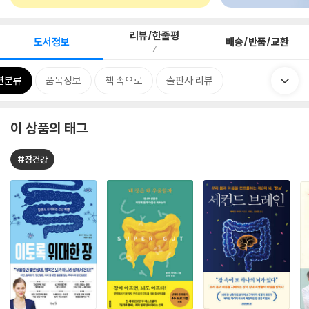
리뷰/한줄평
도서정보
배송/반품/교환
7
련분류
품목정보
책 속으로
출판사 리뷰
이 상품의 태그
#장건강