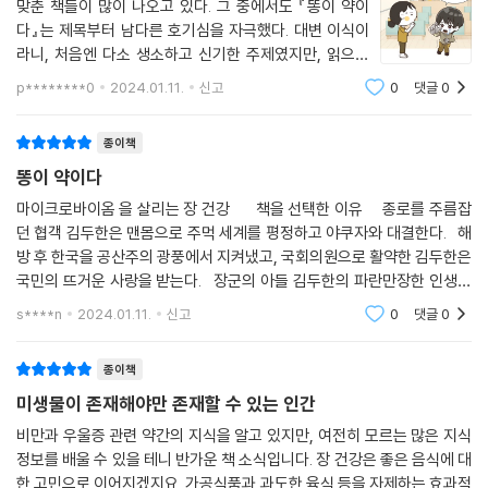
맞춘 책들이 많이 나오고 있다. 그 중에서도 『똥이 약이
리 감염증', Clostridium difficile infection)을 대변 이식으로 90% 이
대변 이식을 승인했습니다. 다른 질병은 아직 허가 대상이 아닙니다. 하지
다』는 제목부터 남다른 호기심을 자극했다. 대변 이식이
상 완치하면서, 대변 이식이 디피실리 감염증에 가장 효과적인 치료로 각
만 이 사실이 혁신적인 기업가들을 멈추게 하지는 못했습니다. 구매해서
라니, 처음엔 다소 생소하고 신기한 주제였지만, 읽으면
광받고 있다. 입원 환자에게 투여한 항생제가 유익균과 병원균을 무작위로
삼킬 수 있는 똥 캡슐이 있습니다. 온라인 설명문과 스스로 하는 관장에 관
서 우리 몸과 건강에 대한 새로운 시각을 제공해줬다.
청소해 버리고, 상주균이었던 클로스트리듐 디피실리균이 장에서 우위를
p********0
2024.01.11.
신고
0
댓글
0
이 책은 장내 미생물군계와 건강의 상관관계를 심도 있게
한 유튜브 동영상도 있습니다. 똥을 다른 여느 상품처럼 거래할 수 있습니
점하면서 중증 설사가 유발된다. 이때 장내 미생물군계가 불균형한 환자에
탐구한다. 특히 대변
다. 심지어 우수한 대변 공여자를 자처하는 사람들의 명단도 있습니다.
게 건강한 사람이 기증한 대변 속 미생물총을 이식한다.
종이책
--- 「3부 대변 이식에 대한 모든 것, 대변 이식을 하는 방법」 중에서
똥이 약이다
과민대장증후군 또한 장내 미생물군 불균형과 연관이 있다. 2022년 노르
대변 기증은 비침습적이고 짧은 시간 안에 할 수 있습니다. 우리가 여러 가
마이크로바이옴 을 살리는 장 건강 책을 선택한 이유 종로를 주름잡
웨이에서 진행된 한 연구에 따르면, 과민대장증후군 환자 45명에게 대변
던 협객 김두한은 맨몸으로 주먹 세계를 평정하고 야쿠자와 대결한다. 해
지 세균에 대해 더 많이 알게 된다면 우리는 특정 속과 종의 미생물군을 가
60g을 십이지장에 이식하자 3년 후에도 71.8%에서 증상이 유의미하게
방 후 한국을 공산주의 광풍에서 지켜냈고, 국회의원으로 활약한 김두한은
진 특정한 기증자를 찾을 것입니다. 결국 헌혈이나 장기 기증 같은 체계와
줄었고, 피험자의 삶의 질이 향상되었다. 과민대장증후군은 생활 습관 및
국민의 뜨거운 사랑을 받는다. 장군의 아들 김두한의 파란만장한 인생을
비슷해지지 않을까요? 당신의 똥으로 소중한 생명을 구하세요!
심리적 상태가 복합적으로 작용해서 설사 혹은 변비 등의 배변습관의 변화
그린 백파 홍성유 의 소설 인생유전 에는 똥을 치료약으로 쓰는
--- 「3부 대변 이식에 대한 모든 것, 공여자가 누구죠?」 중에서
s****n
2024.01.11.
신고
0
댓글
0
를 가져오는 만성 질환이다. 심하면 대장절제술까지 진행할 정도로 삶을
피폐하게 하는 불치병으로 손꼽힌다. 많은 현대인이 몸에 딱히 이상이 없
저는 여러분이 이 수백만에 달하는 미생물이 하는 역할에 대해 생각해 봤
종이책
는데도 느닷없이 찾아오는 과민대장증후군 때문에 괴로워진다. 부차적으
으면 합니다. 우리가 미생물의 주인이 아닐 수 있습니다. 우리는 사실 우리
로 우울증까지 동반되는 경우도 있다. 뚜렷한 해결책이 없어서 더 불편했
미생물이 존재해야만 존재할 수 있는 인간
보다 더 오래되고 적응력 높은 생명체를 위한 전달자일 뿐이라는 생각은
던 이 질병을 대변 이식으로 치료할 수 있다는 사실은 고무적이다. 대변 이
비만과 우울증 관련 약간의 지식을 알고 있지만, 여전히 모르는 많은 지식
어떻습니까? 세균이 생명력의 정수일지도 모릅니다.
식이 이러한 선진국형 질환을 완화한다는 연구 성과는 계속해서 쌓이고 있
정보를 배울 수 있을 테니 반가운 책 소식입니다. 장 건강은 좋은 음식에 대
--- 「4부 대변 이식의 미래, 몸의 지배자, 미생물」 중에서
다. 이외에도 장과 전혀 관련이 없어 보이고 현대에 유행처럼 번진 병을 대
한 고민으로 이어지겠지요. 가공식품과 과도한 육식 등을 자제하는 효과적