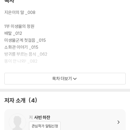
목차
민대장증후군 등의 질환을 개선하는 데 대변 이식이 지닌 효과를 여러 사
례를 통해 뒷받침한다. 다음 파트에서 독자들이 가장 궁금해 할 내용을 담
지은이의 말 _008
았다. 3부 「대변 이식에 대한 모든 것」에서는 대변 이식 적응증, 투여 경로,
부작용 및 합병증, 대변 은행 등을 상세히 밝힌다. 4부 「대변 이식의 미래」
1부 미생물의 정원
에서는 대변 이식이 지닌 한계를 밝히고 미생물이 인간의 지배자일 수도
배탈 _012
있다고 주장한다. 결론적으로 이 책은 우리의 미생물군계를 다양화할 수
미생물군계 첫걸음 _015
있도록 독자에게 장 건강 방법을 실천하는 방향을 안내한다.
소화관 이야기 _015
방귀를 부르는 음식 _062
똥이 안 나와! _082
2부 똥이 약이다
목차 더보기
크론병과 대변 이식 _108
심장질환과 대변 이식 _119
체중을 조절하는 미생물 _125
저자 소개
4
라임병과 대변 이식 _139
자폐 스펙트럼 장애와 대변 이식 _147
피부를 다스리는 미생물 _154
저
사빈 하잔
염증을 다스리는 미생물 _159
관심작가 알림신청