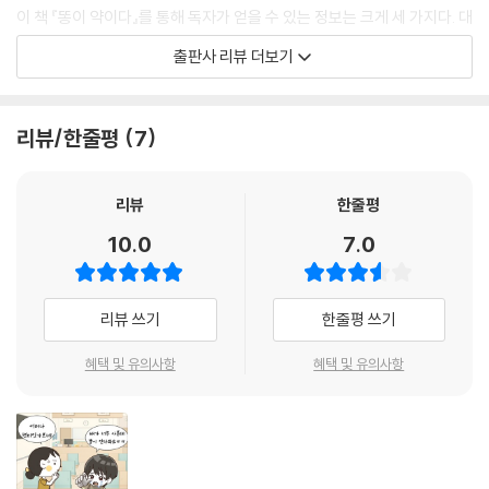
감염은 자연산 세균 적군으로 치료해야 하지 않을까요? 그 방법이 단순히
이 책 『똥이 약이다』를 통해 독자가 얻을 수 있는 정보는 크게 세 가지다. 대
이 감염성 세균(일명 병원균)을 항생제로 죽이는 것보다 더 복잡할까요?
변 이식, 소화기 질환 그리고 장을 위한 식사법이다. 우선, 대변 이식을 누
출판사 리뷰 더보기
인간의 미생물군계는 우주 블랙홀처럼 너무 방대하고 조밀해서 완전히 이
가, 언제, 어디서, 무엇을, 어떻게, 왜 하는지 하나하나 답한다. 2013년부
해할 수 없을지도 모릅니다.
터 미국과 캐나다에서 대변 미생물 이식(이하 '대변 이식', FMT, Fecal Mi
--- 「2부 똥이 약이다, 라임병과 대변 이식」 중에서
crobiota Transplants)을 공식적으로 상용화했다. 다음으로, 소화기 질
리뷰/한줄평
7
환 파트에서는 소화기 전체가 미생물로 가득 찬 하나의 우주라는 관점을
연구자들은 2년 후에 자폐 스펙트럼 장애를 지닌 피험자 18명을 추적해서
제시한다. 자세히 규명되지 않아 수수께끼에 둘러싸인 미생물이 질병과 어
놀라운 사실을 찾았습니다. 가족들은 자폐 스펙트럼 장애 관련 증상이 치
떤 관계가 있는지 살피면서, 저자는 건강이 장내 미생물군계(마이크로바
리뷰
한줄평
료 18주 이후로 천천히 그리고 꾸준히 개선되었다고 보고했습니다. 부모
이옴, microbiome)에 달렸다는 결론으로 독자를 자연스럽게 이끈다. 마
10.0
7.0
들이 사회반응성척도(SRS)를 사용했을 때, 실험 초기에는 피험자의 89%
지막으로, 장내 미생물을 배불리 먹이는 식단을 알려준다. 고구마부터 김
가 심각한 범위에 있었습니다. 하지만 2년 후 추적 관찰에서는 47%로 떨
치까지, 대장 건강에 필수적이면서 쉽고 빠르게 준비할 수 있는 음식을 독
어졌습니다. 이렇게 부모가 참여한 평가에서뿐만 아니라 다른 전문가 평가
자에게 소개한다. 이 책을 읽으면 장에 좋고 나쁜 식품을 가려내는 기준이
리뷰 쓰기
한줄평 쓰기
에서도 개선을 보였습니다.
명확히 자리 잡을 것이다. 분명한 점은 장내 미생물은 우리가 무엇을 먹는
--- 「2부 똥이 약이다, 자폐 스펙트럼 장애와 대변 이식」 중에서
지에 따라 변한다는 사실이다.
혜택 및 유의사항
혜택 및 유의사항
우울증에 관한 연구에서 장염을 일으키는 미생물이 우울증에도 역할을 하
이 책은 장과 건강의 상관관계 사이에 있는 공백을 메워줄 퍼즐 조각과 같
는 것을 발견했습니다. 베이징대학교 연구 결과에 따르면, 과민대장증후
다. 우리 몸의 주인은 미생물일 수도 있다. 최근 10년간 장내 미생물이 면역
군, 설사, 우울증 환자는 대변 미생물군에서 변화가 유사하게 나타났습니
력을 좌우한다는 연구가 활발히 진행되었다. 장에는 미생물 38조 개, 면역
다. 우울증과 과민대장증후군을 동시에 앓는 실험군의 대변 검체는 건강한
세포 70%, 몸속 세균 90%가 존재한다. 장내 미생물군계의 균형이 깨지면