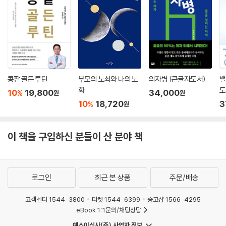
대변 미생물총을 이식해서 자폐 행동을 완화할 수 있다는 희망을 제시한
다. 또 다른 예로, 2017년에 크론병 환자 85명에게 대변 이식을 적용해서
43명을 완치했다. 크론병은 입에서 항문까지 소화관 전체에 심한 염증과
고통을 일으키는 염증성 장질환으로, 난치병이라고 치부했었다. 대변 이식
이 지닌 가능성은 여기서 끝이 아니다. 암, 당뇨, 비만, 치매, 심장질환, 알
레르기 등에 대변 이식을 적용한 연구 결과를 종합해 독자에게 공개한다.
콩팥 골든 루틴
부모의 노쇠와 나의 노
의자병 (큰글자도서)
밸
더 나아가 저자는 대변 이식이 마주한 한계까지 집요하게 고민하는 태도를
화
도
10
19,800
34,000
보인다.
%
원
원
10
18,720
3
%
원
이 책은 국내 최초로 대변 이식 정보를 총망라한 대중건강서다. 대변 이식
에 대한 연구가 걸음마 단계에 있기 때문에 대중이 충분한 정보를 접하기
이 책을 구입하신 분들이 산 분야 책
에는 장벽이 높았다. 대변 이식을 알아야 할 때가 왔다. 대변 이식을 포함한
미생물군계 치료제의 전 세계 시장 규모는 나날이 커지고 있다. 2027년까
지 연평균 54.8% 성장할 것으로 예측하며, 가치는 약 2조 원에 도달할 것
으로 전망한다. 2023년 전 세계 사기업의 미생물군계 연구개발 투자액은
로그인
최근 본 상품
주문/배송
약 130조 원에 이른다. 우리나라 정부에서도 2025~2032년 동안 4,000
고객센터 1544-3800
티켓 1544-6399
중고샵 1566-4295
억 원 규모의 예산을 지원하기로 계획했다. 2016년 238억 원이었던 연구
eBook 1:1문의/채팅상담
비에서 대폭 증가한 규모다. 이렇게 급성장하는 미생물군계와 대변 이식
그리고 대장 건강에 대한 정확한 정보를 독자에게 전달하고자 해당 분야
예스이십사(주) 사업자 정보