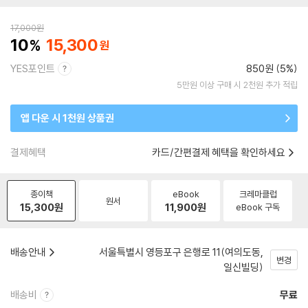
17,000
원
10
15,300
YES포인트
850원 (5%)
5만원 이상 구매 시 2천원 추가 적립
앱 다운 시 1천원 상품권
결제혜택
카드/간편결제 혜택을 확인하세요
종이책
eBook
크레마클럽
원서
15,300
원
11,900
원
eBook 구독
배송안내
서울특별시 영등포구 은행로 11(여의도동,
변경
일신빌딩)
배송비
무료