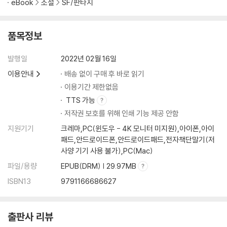
eBook
소설
SF/판타지
품목정보
발행일
2022년 02월 16일
이용안내
배송 없이 구매 후 바로 읽기
이용기간 제한없음
TTS 가능
저작권 보호를 위해 인쇄 기능 제공 안함
지원기기
크레마,PC(윈도우 - 4K 모니터 미지원),아이폰,아이
패드,안드로이드폰,안드로이드패드,전자책단말기(저
사양 기기 사용 불가),PC(Mac)
파일/용량
EPUB(DRM) | 29.97MB
ISBN13
9791166686627
출판사 리뷰