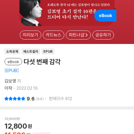
미리보기
카드뉴스
파트너샵
공유하기
소득공제
베스트셀러
EPUB
다섯 번째 감각
eBook
EPUB
김보영
저
아작
2022.02.16.
9.6
판매지수
612
94
12,800
원
12,800