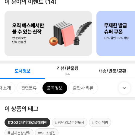
이 분야의 이벤트
14
리뷰/한줄평
도서정보
배송/반품/교환
94
자 소개
관련분류
품목정보
출판사 리뷰
이 상품의 태그
#2022내맘대로올해의책
#청년의날추천도서
#추리책방
#넘치는상상력
#SF소설집