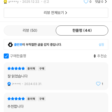
〈지구의 하늘에는 별이 빛나고 있다〉 역시 뒤집힘의 이야기다. 이 단편은
a****y
2025.12.22.
신고
0
댓글
0
어느 정도 패를 까고 시작한다. 소설 속 사람들이 특수기면증이라고 부르
리뷰 전체보기
는 증상이 ‘잠’이라는 것, 이 세계에서 잠을 자는 사람이 소수라는 사실을
눈치채기까지는 그리 오랜 시간이 걸리지 않는다. 이것만으로도 충분히 이
야기가 만들어지므로 여기서 멈추어도 된다. 하지만 이야기는 이 뒤집힌
리뷰
50
한줄평
44
세계의 경계선을 조금씩 넓혀간다. 그리고 그 팽창의 속도는 이야기가 끝
날 때까지 엄청난 속도로 가속된다. 한 사람의 증상으로 시작된 이야기가
은하계 전체로 넓어지면서 끝이 난다. 이 세계의 작은 지역은 낸시 크레스
클린봇
이 부적절한 글을 감지 중입니다.
설정
가 (〈스페인의 거지들〉), 큰 지역은 아이작 아시모프가 (《나이트폴》) 한 번
씩 거쳐 갔다. 하지만 이들을 하나의 곡선으로 연결하는 것은 전혀 다른 일
구매한줄평
추천순
이다. 전혀 새로운 경이의 무대가 열린다.
종이책
구매
〈우수한 유전자〉, 〈스크립터〉는 이 뒤집음을 반전으로 이용한다. 〈우수한
잘 읽었습니다
유전자〉의 경우는 제목만 봐도 그 반전이 무엇인지 짐작할 수 있다. 적어도
l****t
2024.03.31.
1
지금 이 장르 동네에서 멀쩡한 정신으로 글을 쓰는 사람은 제목의 문장을
있는 그대로 쓰지 않기 때문에. 대놓고 주제를 알리는 제목에도 불구하고
많은 독자가 이 이야기에 반전이 있다는 사실도 눈치채지 못했다는 건 이
종이책
구매
런 뒤집힘의 교육을 받아야 할 사람들이 무시 못 할 정도로 많다는 뜻 이상
추천합니다
도, 이하도 아니다. 〈스크립터〉에 대해서는 말을 아끼고 싶다. 혹시나 실수