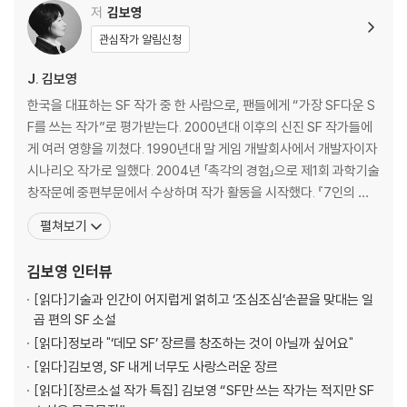
저
김보영
관심작가 알림신청
J. 김보영
한국을 대표하는 SF 작가 중 한 사람으로, 팬들에게 “가장 SF다운 S
F를 쓰는 작가”로 평가받는다. 2000년대 이후의 신진 SF 작가들에
게 여러 영향을 끼쳤다. 1990년대 말 게임 개발회사에서 개발자이자
시나리오 작가로 일했다. 2004년 「촉각의 경험」으로 제1회 과학기술
창작문예 중편부문에서 수상하며 작가 활동을 시작했다. 『7인의 집
행관』으로 제1회 SF 어워드 장편부문 대상, 「세상에서 가장 빠른 사
펼쳐보기
람」으로 제2회 SF 어워드 중단편부문 우수상, 「얼마나 닮았는가」로
제5회 SF 어워드 중단편부문 대상을 수상했다. 한국과학문학상 심사
김보영
인터뷰
위원을 역임했고, 영화 [설
[읽다]
기술과 인간이 어지럽게 얽히고 ‘조심조심’손끝을 맞대는 일
곱 편의 SF 소설
[읽다]
정보라 "‘데모 SF’ 장르를 창조하는 것이 아닐까 싶어요"
[읽다]
김보영, SF 내게 너무도 사랑스러운 장르
[읽다]
[장르소설 작가 특집] 김보영 “SF만 쓰는 작가는 적지만 SF