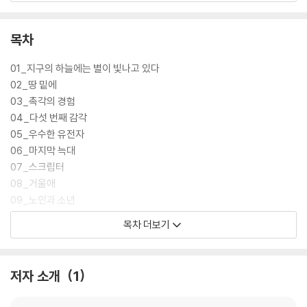
집필해 장편으로 준비 중인 「종의 기원」 연작, 그래픽 노블로 나오게 될 「진
화신화」, 그리고 『얼마나 닮았는가』에 수록된 「0과 1 사이」를 제외한 모든
작품이 수록되었다. 데뷔작이자 제1회 과학기술 창작문예 대상을 받은 「촉
목차
각의 경험」에서부터 한국 SF 역사에서 가장 아름다운 작품 중 하나로 기록
될 「지구의 하늘에는 별이 빛나고 있다」까지, 오래도록 한국의 SF에서 빛
01_지구의 하늘에는 별이 빛나고 있다
나고 있었던 김보영의 초기 걸작들을 다시 만나보자.
02_땅 밑에
03_촉각의 경험
04_다섯 번째 감각
05_우수한 유전자
06_마지막 늑대
07_스크립터
08_거울애
09_노인과 소년
10_몽중몽
목차 더보기
수록작 설명
작가의 말
저자 소개
1