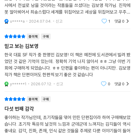
만 읽는 동안에도 여전히 대한민국의 표준적인 아파트 안인 것처럼 보이는
사에서 전설로 남을 것이라는 작품들을 쓰셨다는 김보영 작가님. 진작에
곳에서 막 끓인 찌개를 상에 가져다 놓는 한국 여자의 모습이 대놓고 드러
못 알아뵈어서 죄송스럽다.세계를 뒤집어보고 세상을 뒤집어보고 우주도
나 있어 장르 설정을 온전하게 읽는 것을 방해한다.
뒤집어보는 이야기들. 첫 작품 ＜지구의 하늘에는 별이 빛나고 있다＞부
u*****a
2024.07.04.
신고
1
댓글
0
터 너무 놀라웠다
이를 넘어선다면? 해방감이 기다린다. 우리 세계와 허구 세계와의 연속성
종이책
구매
은 신경 쓰지 않아도 된다. 더 이상 세상의 중심을 다른 어딘가에 두지 않아
믿고 보는 김보영
도 된다. 우리는 당연히 우리 세계의 주인공이다. 번역을 통해 김보영의 작
품들을 읽는 해외 독자들이 이 해방감을 얼마나 이해할지 종종 궁금해진
한국 대표 SF 작가 중 한명인 김보영! 이 책은 예전에 도서관에서 빌려 봤
었던 것 같은 기억이 있는데.. 정확히 기억 나지 않아서 ㅎㅎ 그냥 이번 기
다. 이들은 이 당연함이 결코 당연하지 않다는 것을 눈치채지 못할 수도 있
회에 구매하게 되었습니다. ㅎㅎ 단편을 좋아하는 편이 아니지만.. 김보영
다. 오히려 이것이 일부러 낯선 세계에서 시작하며 독자들을 낯설게 하는
작가 책은 단편이어도 한편씩 보기 좋은 것 같습니다
효과라고 생각할지도 모른다.
y******1
2026.07.12.
신고
0
댓글
0
*
종이책
구매
이 일상적인 세계의 설정은 중요하다. 이 책에 실린 단편들 상당수는 우리
다섯 번째 감각
가 당연한 정상성이라고 여기는 것을 뒤집는 형식을 취하기 때문에.
좋아하는 작가님인데, 초기작들을 엮어 만든 단편집이라 하여 구매해보았
습니다. 초기작 특유의 날것의 느낌과 군데군데 느껴지는 김긱들이 역시
이를 보여주는 대표적인 작품이 〈다섯 번째 감각〉이다. 〈땅 밑에〉보다 더 시
좋네요. 감각, 진화, 존재, 인식 같은 것들을 주제로 다룬 이야기들이 들어
치미를 뚝 떼고 현대 한국의 일상공간인 척하는 공간에서 시작되는 이야기