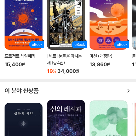
한계 속에서 절박하며, 심지어 익숙한 아이디어들일지라도 고전적인 SF
와 판타지가 의도했던 대로 도발적이다.
― 〈로커스 매거진〉
놀랍고 매력적이다. 한국어 원문을 읽고 싶다.
― 〈굿리즈〉
프로젝트 헤일메리
[세트] 눈물을 마시는
마션 (개정판)
돌
작가의 말
새 (총4권)
15,400
13,860
1
원
원
19
34,000
%
원
일생 한 편만 써도 없는 것보다는 많다
이 책은 2002년에서 2009년 사이의 내 기록이다. 지금과는 결이 다른 글
이 분야 신상품
도 있지만 그래서 의미가 있으려니 한다. 《얼마나 닮았는가》와 달리 퇴고
를 다소 했는데, 주로 오류나 모순을 고치고 문장을 명확하게 전달하는 데
에 주력했다. 〈거울애〉, 〈땅 밑에〉, 〈마지막 늑대〉, 〈몽중몽〉은 내적 모순이
많다고 판단하여 여러 부분을 수정했다.
(……) 간혹 말했지만, 나는 스무 살 이전까지는 소설 쓰기 외에 다른 취미