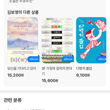
소설은 무궁무진”
김보영
의 다른 상품
당신을 기다리고 있어
SF 거장과 걸작의 연대
다행히 졸업
기
15,200
9,100
원
원
15,600
원
관련 분류