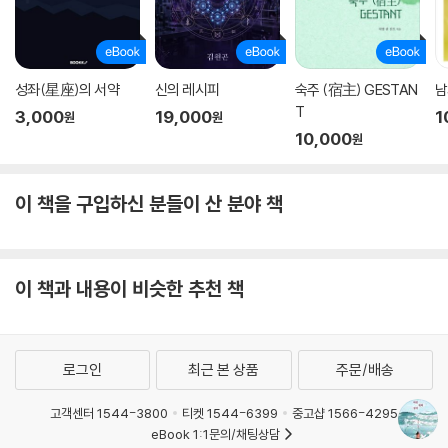
가 없었고, 스무 살 이후로는 갑자기 단절된 것처럼 한 줄도 쓰지 못했다.
거기서 빠져나오지 못한 채로 시간만 허비하던 나는 ‘일생 한 편만 써도 없
는 것보다는 많다’는 생각으로, 10년이 걸리든 평생이 걸리든 한 편의 소설
을 완성하기로 마음먹었다. 내 첫 소설들은 그렇게 무식한 시간을 들여 썼
성좌(星座)의 서약
신의 레시피
숙주 (宿主) GESTAN
남
다. 출간할 수 없는 글을 쓰고 있다는 확신이 워낙 컸기에 오직 나 자신만을
T
3,000
19,000
1
원
원
만족시킬 소설을 쓰고자 했고, 그 소설들은 SF의 형태로 나왔다.
10,000
원
(……) 여전히 이 책은 내 첫 독자였던 친구 구지은과 한소영 씨께 바친다.
이 책을 구입하신 분들이 산 분야 책
구지은은 십 대 시절 내 독자였고, 작가가 될 수 없다는 확신 속에서 방황하
던 내게 만날 때마다 소설을 쓰라고 해주었다. 때로는 놀러 와서는 방에 죽
치고 앉아 얼른 쓰라고 재촉하기도 했다. 기다려주는 그 친구에게 한 편이
라도 소설을 선물하겠다는 결심에서 내 집필이 새로 시작되었다. 한소영
이 책과 내용이 비슷한 추천 책
씨는 내가 데뷔하기 전부터, 가장 처음 내 초고를 읽어주며 진심 어린 감상
을 전해주셨다. 그 감상을 통해 나는 소설을 다듬고 고쳐갈 수 있었다. 긴
세월이 지났지만 여전히 두 분께 감사한다. 두 분은 한 명의 독자가 한 명의
로그인
최근 본 상품
주문/배송
작가를 만들 수 있음을 알게 해주었다.
― 2020년 2월, 김보영
고객센터 1544-3800
티켓 1544-6399
중고샵 1566-4295
eBook 1:1문의/채팅상담