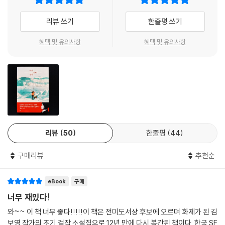
쓰며 민망해하거나 수줍어할 이유가 없다.
리뷰 쓰기
한줄평 쓰기
하지만 김보영의 세계는 이 흐름에서 조금 벗어나 있다. 그 때문에 작가의
규칙에 익숙하지 않은 독자들은 종종 적응에 애를 먹는다.
혜택 및 유의사항
혜택 및 유의사항
〈땅 밑에〉의 다음 문장을 보자. “아내가 찌개를 들고 와서 조용히 상에 앉았
다. 아내는 의자에 앉아 내가 전화를 끊기를 기다렸다.” 그 앞에 민석과 윤
형이라는 이름이 나왔으니 우리는 주인공이 당연히 가부장적인 21세기 초
한국문화의 일원이라고 생각한다. 하지만 우리 역사에는 없는 지하미로가
백 년 전쯤에 발견되지 않았냐고? 그 뒤에 작가는 이 이야기의 배경이 되는
세계와 그곳의 역사를 조금 더 상세하게 묘사한다. “나는 세상이 둥글다는
리뷰
50
한줄평
44
것도 안다. (…) 옛날 사람들은 그 사실을 밝혀내기 위해 세상을 한 바퀴 돌
아야 했다. 그들은 세상의 반대쪽에서는 사람들이 거꾸로 매달려 산다는
구매리뷰
추천순
사실도 알게 되었다.”
eBook
구매
이제 독자들은 지하미로를 따라 땅 밑으로 계속 내려가는 사람들을 주인공
으로 한 이 이야기의 배경이 우리가 사는 한국, 아니, 지구가 아니라는 것
너무 재밌다!
을, 이 이야기가 로버트 A. 하인라인의 《조던의 아이들》과 브라이언 W. 올
와~~ 이 책 너무 좋다!!!!!이 책은 전미도서상 후보에 오르며 화제가 된 김
디스의 《논스탑》의 전통을 잇는 SF 모험담이라는 사실을 알게 된다. 하지
보영 작가의 초기 걸작 소설집으로 12년 만에 다시 복간된 책이다. 한국 SF