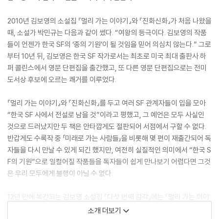
2010년 김보영의 소설집 『멀리 가는 이야기』와 『진화신화』가 처음 나왔을
때, 소설가 박민규는 다음과 같이 썼다. “여왕의 등극이다. 김보영의 작품
들이 언젠가 한국 SF의 ‘종의 기원’이 될 것임을 믿어 의심치 않는다.” 그로
부터 10년 뒤, 김보영은 한국 SF 작가로서는 최초로 미국 최대 출판사 하
퍼 콜린스에서 영문 단편집을 출간했고, 또 다른 영문 단편집으로는 전미
도서상 후보에 오르는 쾌거를 이루었다.
『멀리 가는 이야기』와 『진화신화』를 두고 여러 SF 관계자들이 입을 모아
“한국 SF 사에서 전설로 남을 것”이라고 평했고, 그 예언은 모두 사실인
것으로 드러났지만 두 책은 안타깝게도 절판되어 서점에서 구할 수 없다.
반갑게도 수록작 중 「미래로 가는 사람들」을 비롯해 몇 편이 재출간되어 독
자들을 다시 만날 수 있게 되긴 했지만, 여전히 실질적인 의미에서 “한국 S
F의 기원”으로 일컬어질 작품들을 독자들이 쉽게 만나보기 어렵다면 그것
은 우리 모두에게 불행이 아닐 수 없다.
12년 만에 복간되는 김보영 소설집 『다섯 번째 감각』에는 『멀리 가는 이야
기』와 『진화신화』 중 따로 출간된 「미래로 가는 사람들」 연작과, 후속편을
소개 더보기