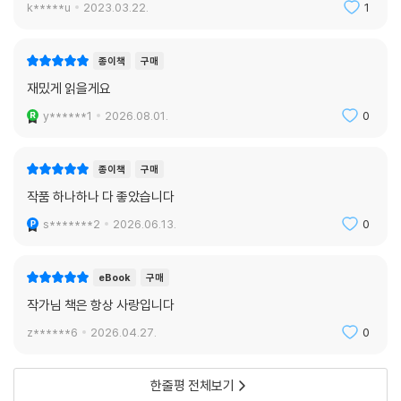
k*****u
2023.03.22.
1
로라도 작품을 읽지 않고 여기로 들어온 독자의 즐거움을 망치고 싶지 않
기 때문에. 반전이 있다는 사실 자체가 스포일러가 아니냐고? 어떤 사람에
겐 그럴 수도 있겠다. 하지만 훌륭한 반전을 만드는 건 과정과 논리의 아름
종이책
구매
다움이다. 〈스크립터〉의 반전은 갑작스럽게 놀라움이 아니라, 세계의 구조
재밌게 읽을게요
가 완결되는 순간에 가깝다. 그 결말이 아름다운 이유는 독자들이 페이지
y******1
2026.08.01.
0
를 넘기며 따라간 발견의 여정을 거치는 동안 완벽하게 설득되었기 때문이
다.
종이책
구매
*
작품 하나하나 다 좋았습니다
s*******2
2026.06.13.
0
SF는 독자에게 경이로움을 안겨주는 장르라고 한다. 하지만 외계문명, 우
주여행, 시간여행, 가상현실, 거대인공지능과 같은 SF의 익숙한 재료들은
이제 그 자체로는 어떤 신선한 충격을 주지 않는다. 장르를 통해 너무 많이
eBook
구매
이야기되었고 세월이 지나면서 클리셰화되었기 때문에. 클리셰가 진행되
작가님 책은 항상 사랑입니다
는 동안 이들은 보수화되고 독자들은 이에 안주한다. 허버트 조지 웰스가
z******6
2026.04.27.
0
《우주전쟁》에서 호전적인 화성인을 등장시켰을 때 그것은 서구제국주의
시스템에 편안하게 안주한 영국인들의 세계관을 뒤흔드는 효과가 있었다.
하지만 지금도 그런가? 러브크래프트와 친구들이 절대적인 공포를 유발
한줄평 전체보기
하기 위해 만든 코스믹 호러의 설정이 지금도 같은 충격을 주는가? 모든 것