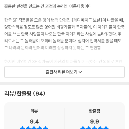
훌륭한 반전을 만드는 건 과정과 논리의 아름다움이다
한국 SF 작품들을 모은 영어 번역 단편집 《레디메이드 보살》이 나왔을 때,
당황스러울 정도로 많은 영어권 비평가들과 독자들이, 이 이야기들이 한국
어를 쓰는 한국 사람들이 나오는 한국 이야기라는 사실에 놀라워했다. 우
리로서는 그 놀라움이 오히려 놀라울 뿐이다. 심지어 번역서를 읽을 때도
그 나라와 문화와 언어의 미래를 상상하지 못하는 그 편협함.
하지만 비영어권 SF 작가들이 자신의 미래를 읽지 못하는 건 의외로 흔한
일이다. 특히 우주개발이 미소 두 강대국에 의해 독점되어 왔던 20세기 후
출판사 리뷰 더보기
반이 그랬다. 그때는 외계인이 와도 백악관 앞마당에 착륙할 것 같았고 그
러지 말아야 할 이유도 찾기 어려웠다. 우리는 주연이 아니었고 주연이 되
기 위해서는 강대국 주변에 머물러야 했다. 우주로 나가기 위해 소련과 미
리뷰/한줄평
94
국의 우주선에 탑승해야 했던 한낙원의 《금성탐험대》가 그러했듯.
반대로 보면 한국 배경의 이야기가 자연스러워진 건 20세기의 기술독점이
리뷰
한줄평
깨지기 시작했기 때문이라 생각할 수 있다. 우리가 상상하는 미래는 다양
9.4
9.9
해졌고 그 안에서 우리가 주인공인 건 자연스러웠다. 더 이상 한국 이름을