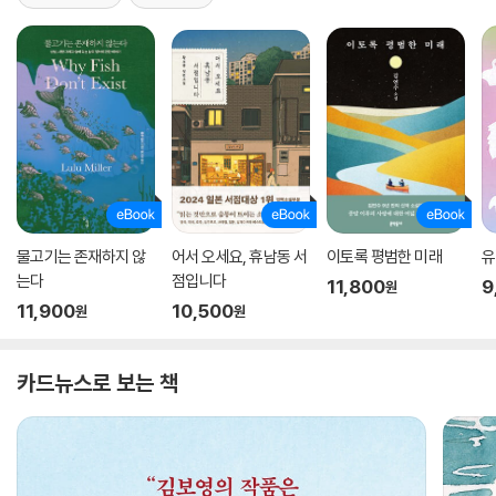
물고기는 존재하지 않
어서 오세요, 휴남동 서
이토록 평범한 미래
유
는다
점입니다
11,800
9
원
11,900
10,500
원
원
카드뉴스로 보는 책