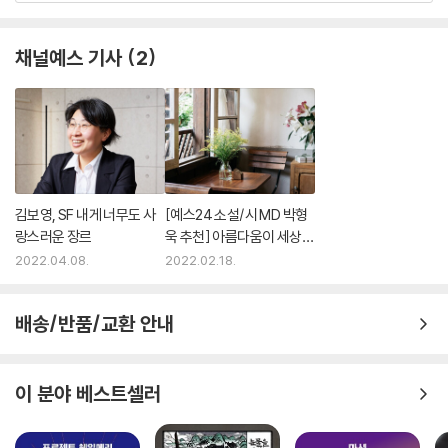
은 어떻게 이야기하느냐에 달렸다. 어떻게 이야기하고 어떻게 정보를 풀고
이를 우리가 사는 세계와 어떻게 연결시키는가.
채널예스 기사
2
김보영의 월드 빌딩은 익숙한 장르 공식을 답습하는 것도 아니고, 단순히
새로운 세계를 창조하는 것도 아니다. 그보다 개안의 과정에 가깝다고 해
야 할까. 모든 익숙한 것들은 그 여정을 통해 낯설어지고 성, 음악. 문명, 생
물학적 조건은 이를 통해 새로운 의미를 부여받는다. 그렇다. 세상은 원래
부터 기괴하고 무섭고 아름답고 당황스러웠다. 그동안 우리는 두꺼운 습관
의 담요를 뒤집어 쓰고 이를 무시하고 있었을 뿐이다. 그리고 김보영의 단
김보영, SF 내게 너무도 사
[예스24 소설/시 MD 박형
랑스러운 장르
욱 추천] 아름다움이 세상을
편들을 읽는 것은 그 담요를 은근슬쩍 떨구는 과정이다.
구할 거예요
― 듀나, 소설가
2022.04.08.
2022.02.18.
김보영은 인간의 경험에 대해 장르를 바꾸는 시각을 제공한다. 김보영의
배송/반품/교환 안내
책은 레이 브래드버리와 어슐러 르 귄, 무라카미 하루키의 옆 선반에 놓일
것이다.
― 〈퍼블리셔스 위클리〉
이 분야 베스트셀러
모든 소설에서 김보영의 시각적 상상력은 놀랍고, 캐릭터는 설득력 있게