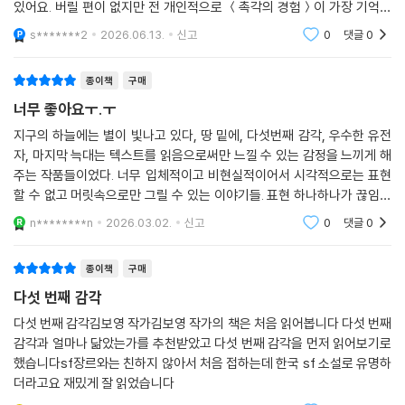
있어요. 버릴 편이 없지만 전 개인적으로 ＜촉각의 경험＞이 가장 기억에
다. 교통사고로 죽은 언니와 관련된 미스터리를 파헤치는 동생의 추적담이
남습니다.
s*******2
2026.06.13.
신고
0
댓글
0
다. 영화와 같은 영상매체를 통했다면 우린 이 세계가 우리가 사는 곳과 완
전히 다르다는 것을 단번에 알아차릴 수 있을 것이다. 하지만 소설의 경우,
종이책
구매
이를 확인하는 데에는 시간이 조금 더 걸린다. 시청각 정보와는 달리 언어
는 독자에게 전달하고 싶은 정보를 훨씬 효과적으로 은폐한다.
너무 좋아요ㅜ.ㅜ
지구의 하늘에는 별이 빛나고 있다, 땅 밑에, 다섯번째 감각, 우수한 유전
이 세계는 거의 모든 사람들이 소리를 듣지 못하는 농인인 곳이다. 지금까
자, 마지막 늑대는 텍스트를 읽음으로써만 느낄 수 있는 감정을 느끼게 해
지 사람들은 수화로 대화를 나누고 있었고 제목의 〈다섯 번째 감각〉은 청각
주는 작품들이었다. 너무 입체적이고 비현실적이어서 시각적으로는 표현
이다. 그리고 귀가 들리기 시작한 주인공에게 음악과 소리는 거의 코스믹
할 수 없고 머릿속으로만 그릴 수 있는 이야기들. 표현 하나하나가 끊임없
호러스러운 공포와 경외감으로 다가온다. 아무것도 아닌 척 시치미 뚝 떼
이 상상력을 불러 일으키고 상황을 예측하게 만든다. 큰따옴표가 쓰이지
n********n
2026.03.02.
신고
0
댓글
0
않는데 인물들이 말
고 열린 뒤집힌 세계가 장엄한 팡파르와 함께 다시 뒤집힌다.
종이책
구매
허버트 조지 웰스가 《눈먼 자들의 나라》에서 그랬던 것처럼 우리가 비정상
다섯 번째 감각
이라고 생각하는 것이 정상이 된 세계가 어떻게 만들어졌는지 처음부터 설
명하는 방법도 있었을 것이다. 하지만 유일하게 눈이 보이는 외지인 남자
다섯 번째 감각김보영 작가김보영 작가의 책은 처음 읽어봅니다 다섯 번째
감각과 얼마나 닮았는가를 추천받았고 다섯 번째 감각을 먼저 읽어보기로
를 주인공으로 전개되는 웰스의 이야기는 김보영의 이야기가 주는 새로움
했습니다sf장르와는 친하지 않아서 처음 접하는데 한국 sf 소설로 유명하
과 충격이 없다. 어느 지점에서 시작하는가는 이렇게 중요하다.
더라고요 재밌게 잘 읽었습니다