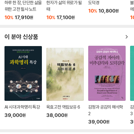
하루 한 장, 단단한 삶을
한자가 삶의 위로가 될
도덕경
불
위한 고전 필사 노트
때
에
10
10,800
%
원
10
17,910
10
17,100
1
%
%
원
원
이 분야 신상품
AI 시대 과학명리 특강
육효고전 역림보유 6
감정과 공감의 해석학
감
2
3
39,000
38,000
원
원
39,000
3
원