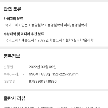
정치의 모양 496
관련 분류
제14편 헌문(憲問)
카테고리 분류
안될 줄 알고도 하려 한 사람 533
국내도서
인문
동양철학
동양철학의 이해/동양철학사
제15편 위령공(衛靈公)
수상내역 및 미디어 추천 분류
허물을 고치지 않는 게 허물 577
국내도서
세종도서
2022년 학술도서
철학/심리학/윤리학
제16편 계씨(季氏)
품목정보
국민이 정치에 무관심한 나라 611
발행일
2022년 03월 09일
제17편 양화(陽貨)
성선설과 성악설 625
쪽수, 무게, 크기
696쪽 | 888g | 152*225*35mm
ISBN13
9788961849890
제18편 미자(微子)
예(禮)와 음악(樂)이 함께 하는 이유 651
출판사 리뷰
제19편 자장(子張)
차원이 다르다는 것 654