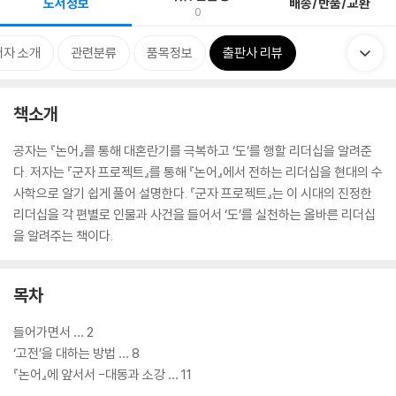
도서정보
배송/반품/교환
0
저자 소개
관련분류
품목정보
출판사 리뷰
책소개
공자는 『논어』를 통해 대혼란기를 극복하고 ‘도’를 행할 리더십을 알려준
다. 저자는 『군자 프로젝트』를 통해 『논어』에서 전하는 리더십을 현대의 수
사학으로 알기 쉽게 풀어 설명한다. 『군자 프로젝트』는 이 시대의 진정한
리더십을 각 편별로 인물과 사건을 들어서 ‘도’를 실천하는 올바른 리더십
을 알려주는 책이다.
목차
들어가면서 … 2
‘고전’을 대하는 방법 … 8
『논어』에 앞서서 -대동과 소강 … 11