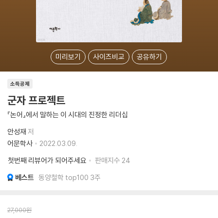
미리보기
사이즈비교
공유하기
소득공제
군자 프로젝트
『논어』에서 말하는 이 시대의 진정한 리더십
안성재
저
어문학사
2022.03.09.
첫번째 리뷰어가 되어주세요
판매지수
24
베스트
동양철학 top100 3주
27,000
원