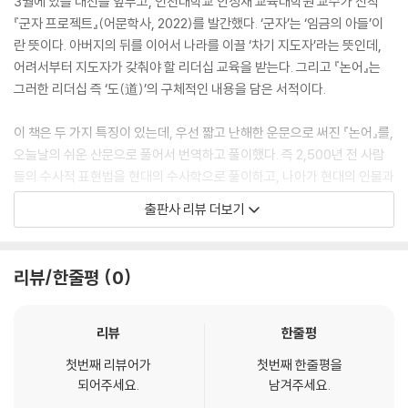
3월에 있을 대선을 앞두고, 인천대학교 안성재 교육대학원 교수가 신작
『군자 프로젝트』(어문학사, 2022)를 발간했다. ‘군자’는 ‘임금의 아들’이
제20편 요왈(堯曰)
란 뜻이다. 아버지의 뒤를 이어서 나라를 이끌 ‘차기 지도자’라는 뜻인데,
다섯 가지 좋은 일과 네 가지 잘못의 덕 680
어려서부터 지도자가 갖춰야 할 리더십 교육을 받는다. 그리고 『논어』는
그러한 리더십 즉 ‘도(道)’의 구체적인 내용을 담은 서적이다.
나오면서 … 694
이 책은 두 가지 특징이 있는데, 우선 짧고 난해한 운문으로 써진 『논어』를,
오늘날의 쉬운 산문으로 풀어서 번역하고 풀이했다. 즉 2,500년 전 사람
들의 수사적 표현법을 현대의 수사학으로 풀이하고, 나아가 현대의 인물과
사건을 예를 들어 설명한 것이다. 이처럼 『군자 프로젝트』는 공자가 전하
출판사 리뷰 더보기
는 ‘도’를 현대의 수사학으로 설명하여 오늘날의 대한민국을 이끌 리더가
행해야 할 ‘도’가 무엇인지 명확하게 알려준다. 둘째, 기존의 『논어』 체제를
따르지 않고 의미가 같은 구절들을 한데 묶어서 함께 설명함으로써, 독자
리뷰/한줄평
0
가 『논어』 각 구절의 의미를 보다 명확하게 이해할 수 있도록 구성했다.
안 교수는 책에서 다음과 같이 갈무리함으로써 출간 목적을 암시했다.“『논
리뷰
한줄평
어』가 ‘군자의 리더십’을 품고 있는 철저한 정치서적이라는 사실과 연결되
첫번째 리뷰어가
첫번째 한줄평을
는데요. 저는 이 책을 통해서 앞으로 대한민국을 이끌 리더들에게 ‘도’가 무
되어주세요.
남겨주세요.
엇인지, 그리고 어떤 길을 걸어야 하는지를 보여주고 싶은 겁니다.”