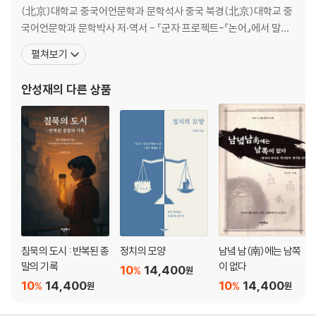
제7편 술이(述而)
(北京)대학교 중국어언문학과 문학석사 중국 북경(北京)대학교 중
있는 그대로 319
국어언문학과 문학박사 저·역서 - 『군자 프로젝트-『논어』에서 말하
는 이 시대의 진정한 리더십』(2022, 어문학사) - 『2020 대한민국을
펼쳐보기
제8편 태백(泰伯)
통합시킬 주역은 누구인가?-노자, 궁극의 리더십을 말하다』(2020,
전전긍긍하소서 364
진성북스) - 『노자의 수사학』(2018, 어문학사) - 『공자의 수사학』
안성재
의 다른 상품
(2017, 어문학사)
제9편 자한(子罕)
양 끝을 잡아서 말할 뿐 393
제10편 향당(鄕黨)
예(禮)의 구체적 내용 436
제11편 선진(先進)
회상 446
침묵의 도시 : 반복된 종
정치의 모양
남녘 남(南)에는 남쪽
제12편 안연(顔淵)
말의 기록
이 없다
10
14,400
%
원
군자의 길 469
10
14,400
10
14,400
%
%
원
원
제13편 자로(子路)