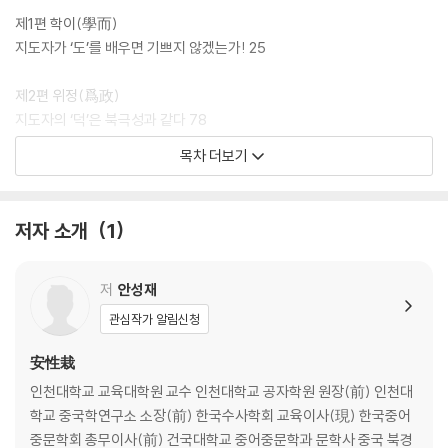
제1편 학이(學而)
지도자가 ‘도’를 배우면 기쁘지 않겠는가! 25
제2편 위정(爲政)
지도자의 ‘덕’은 북극성과 같다 78
목차 더보기
제3편 팔일(八佾)
몸을 낮춘다는 것 160
저자 소개
1
제4편 이인(里仁)
어질지 못하면 어디에 쓰겠는가 197
저
안성재
제5편 공야장(公冶長)
관심작가 알림신청
새치 혀의 무게 241
安性栽
제6편 옹야(雍也)
인천대학교 교육대학원 교수 인천대학교 공자학원 원장(前) 인천대
세상으로 나가는 출입구 280
학교 중국학연구소 소장(前) 한국수사학회 교육이사(現) 한국중어
중문학회 총무이사(前) 건국대학교 중어중문학과 문학사 중국 북경