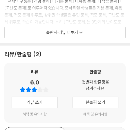
- 교재의 구성은 [개념 정리]+[기본 문제]+[유형 문제]+[적중 문제]+
[고난도 문제]로 이루어져 있습니다. 중하위권 학생들은 기본 문제, 유형
문제, 적중 문제 위주로, 상위권 학생들은 유형 문제, 적중 문제, 고난도 문
제 위주로, 학습이 가능합니다. 특히 [고난도 문제]는 3단계의 난이도로
레벨을 지어 수록하여 수준에 맞춰 학습할 수 있도록 하였습니다.
출판사 리뷰 더보기
☆ 학교 시험에 자주 출제되는 교육청 기출문제가 들어 있는 내신문제집
- 선생님들이 중간고사, 기말고사를 출제하실 때, 내신 변별력을 높이기
위해 많이 참고하는 교육청 기출문제 중에서 자주 사용되는 문제를 분석하
리뷰/한줄평
2
여 수록하였습니다. 교육청 기출문제와 기출문제를 변형한 문제는 문항 옆
에 ‘교육청 기출’, ‘교육청 응용’이라고 표기하였습니다.
☆ 1679개의 많은 문제가 수록된 내신문제집
리뷰
한줄평
- 내신문제집 중에서 가장 많은 문항이 들어 있기에 다양한 유형, 다양한
6.0
첫번째 한줄평을
수준의 문제들로 구성되어 누구나 이 한 권으로 내신을 대비할 수 있는 To
남겨주세요.
tal 내신문제집입니다.
리뷰 쓰기
한줄평 쓰기
◆ 이 책의 구성
혜택 및 유의사항
혜택 및 유의사항
☆ 개념 정리
- 교과서 내용을 꼼꼼하게 분석하여 각 단원의 중요 핵심 개념을 한눈에 볼