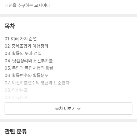
내신을 추구하는 교재이다.
목차
01. 여러 가지 순열
02. 중복조합과 이항정리
03. 확률의 뜻과 성질
04. 덧셈정리와 조건부확률
05. 독립과 독립시행의 확률
06. 확률변수와 확률분포
07. 이산확률변수의 평균과 표준편차
08. 이항분포
09. 정규분포
10. 표본평균의 분포
목차 더보기
11. 모평균의 추정
관련 분류