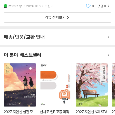
m*****p
2026.01.27.
신고
0
댓글
0
리뷰 전체보기
배송/반품/교환 안내
이 분야 베스트셀러
2027 지인선 실전 모
신사고 쎈B 고등 미적
2027 지인선 N제 SEA
2