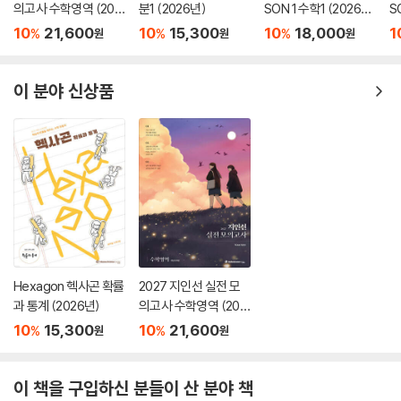
의고사 수학영역 (202
분1 (2026년)
SON 1 수학1 (2026
S
6년)
년)
년
10
21,600
10
15,300
10
18,000
1
%
%
%
원
원
원
이 분야 신상품
Hexagon 헥사곤 확률
2027 지인선 실전 모
과 통계 (2026년)
의고사 수학영역 (202
6년)
10
15,300
10
21,600
%
%
원
원
이 책을 구입하신 분들이 산 분야 책