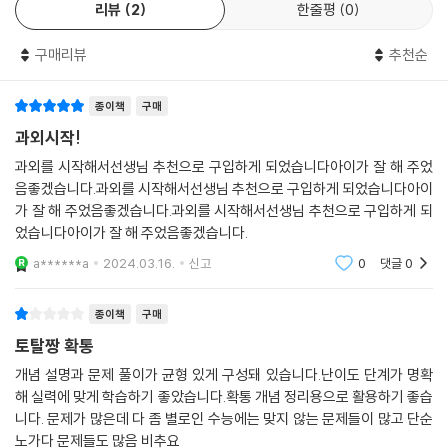
리뷰
2
한줄평
0
수 있도록 정리하였습니다. 보충 설명이 필요한 부분은 오른쪽 보조단에
추가로 설명하였습니다.
구매리뷰
추천순
☆ 기본 문제
- 수학의 기본을 다지는 계산 문제, 개념 이해 문제입니다. 단원의 핵심 개
념에 해당하는 문제들을 충분히 반복 연습할 수 있도록 많은 문제를 수록
종이책
구매
하였습니다.
과외시작!
☆ 유형 문제
과외를 시작해서선생님 추천으로 구입하게 되었습니다아이가 잘 해 주었
- 학교 시험의 출제 경향을 치밀하게 분석하여 그 유형을 분류한 후, 해법
음좋겠습니다.과외를 시작해서선생님 추천으로 구입하게 되었습니다아이
을 제시하였습니다. 다양한 문제를 연습할 수 있도록 구성하였고, 시험에
가 잘 해 주었음좋겠습니다.과외를 시작해서선생님 추천으로 구입하게 되
서 출제 비율이 높은 문항에는 ‘중요’, ‘짱중요’ 표시를 하였습니다.
었습니다아이가 잘 해 주었음좋겠습니다.
☆ 적중 문제
a******a
2024.03.16.
신고
0
댓글
0
- 학교 시험에 자주 출제되는 유형의 문제들을 선별하여 집중적으로 풀어
볼 수 있도록 구성하였습니다. 서술형 문제에 대비할 수 있도록 서술형으
종이책
구매
로 적합한 문항들은 문제 옆에 ‘서술형’이라고 표기하였습니다.
토탈짱 확통
☆ 고난도 문제
- 시험에서 1등급을 결정지을 수 있는 변별력 있는 문제들을 선별하여 수
개념 설명과 문제 풀이가 균형 있게 구성돼 있습니다.난이도 단계가 명확
록하였습니다. 수학적 사고력과 응용력을 높일 수 있는 문제들을 다양하게
해 실력에 맞게 학습하기 좋았습니다.확통 개념 정리용으로 활용하기 좋습
니다. 문제가 많은데 다 좀 별로인 수능에는 맞지 않는 문제들이 많고 단순
연습할 수 있도록 하였습니다. 고난도 안에서도 3단계의 레벨을 구분 지어
노가다 문제들도 많음 비추요
학생들 수준에 맞춰 학습할 수 있도록 구성하였습니다.