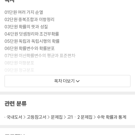
01단원 여러 가지 순열
02단원 중복조합과 이항정리
03단원 확률의 뜻과 성질
04단원 덧셈정리와 조건부확률
05단원 독립과 독립시행의 확률
06단원 확률변수와 확률분포
07단원 이산확률변수의 평균과 표준편차
08단원 이항분포
09단원 정규분포
10단원 표본평균의 분포
목차 더보기
11단원 모평균의 추정과 모비율
관련 분류
국내도서
고등참고서
문제집
고1ㆍ2 문제집
수학 확률과 통계