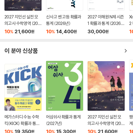
2027 지인선 실전 모
신사고 쎈 고등 확률과
2027 이해원 N제 시즌
X
의고사 수학영역 (202
통계 (2026년)
1 확률과 통계 (2026
2
6년)
년)
년
10
21,600
10
14,400
30,000
1
%
%
원
원
원
이 분야 신상품
메가스터디 수능 수학
어삼쉬사 확률과 통계
2027 지인선 실전 모
짱
킥(KICK) 확률과 통계
(2027년)
의고사 수학영역 (202
계
(2026년)
6년)
년
10
19,350
10
15,300
10
21,600
1
%
%
%
원
원
원