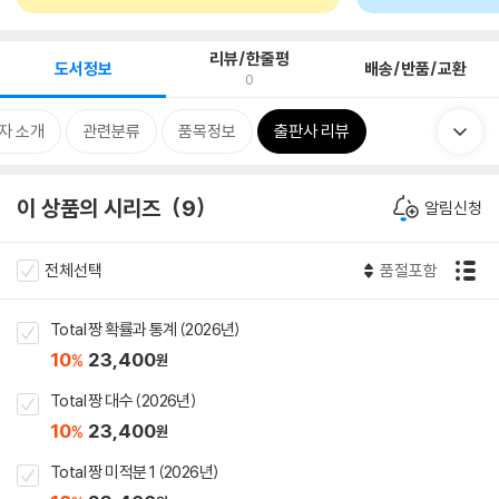
리뷰/한줄평
도서정보
배송/반품/교환
0
자 소개
관련분류
품목정보
출판사 리뷰
이 상품의 시리즈
9
알림신청
전체선택
품절포함
Total 짱 확률과 통계 (2026년)
10
23,400
%
원
Total 짱 대수 (2026년)
10
23,400
%
원
Total 짱 미적분 1 (2026년)