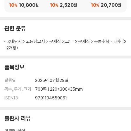
년)
10
10,800
10
2,520
10
20,700
%
%
%
원
원
원
관련 분류
국내도서
고등참고서
문제집
고1ㆍ2 문제집
공통수학ㆍ대수 (2
2개정)
품목정보
발행일
2025년 07월 29일
쪽수, 무게, 크기
700쪽 | 220*300*35mm
ISBN13
9791194559061
출판사 리뷰
이 책의 장점