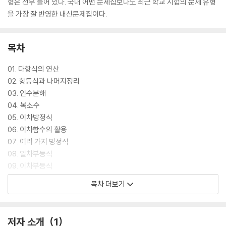
형은 전부 들어 있다. 국내 어떤 문제집보다도 최근 학교 시험의 문제 유형
을 가장 잘 반영한 내신문제집이다.
목차
01. 다항식의 연산
02. 항등식과 나머지정리
03. 인수분해
04. 복소수
05. 이차방정식
06. 이차함수의 활용
07. 여러 가지 방정식
08. 일차부등식
09. 이차부등식
10. 경우의 수
목차 더보기
11. 순열
12. 조합
13. 행렬
저자 소개
1