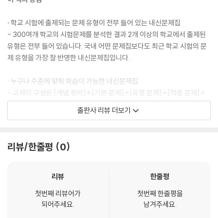
· 학교 시험에 출제되는 문제 유형이 전부 들어 있는 내신문제집
- 300여개 학교의 시험문제를 분석한 결과 2개 이상의 학교에서 출제된
유형은 전부 들어 있습니다. 국내 어떤 문제집보다도 최근 학교 시험의 문
제 유형을 가장 잘 반영한 내신문제집입니다.
· 누구나 수준에 맞춰 학습이 가능한 내신문제집
- 교재의 구성은 [개념 정리]+[기본 문제]+[유형 문제]+[적중 문제]+
[고난도 문제]로 이루어져 있습니다. 중하위권 학생들은 기본 문제, 유형
출판사 리뷰 더보기
문제, 적중 문제 위주로, 상위권 학생들은 유형 문제, 적중 문제, 고난도 문
제 위주로, 학습이 가능합니다. 특히 [고난도 문제]는 3단계의 난이도로
레벨을 지어 수록하여 수준에 맞춰 학습할 수 있도록 하였습니다.
리뷰/한줄평
0
· 학교 시험에 자주 출제되는 교육청 기출문제가 들어 있는 내신문제집
- 선생님들이 중간고사, 기말고사를 출제하실 때, 내신 변별력을 높이기
리뷰
한줄평
위해 많이 참고하는 교육청 기출문제 중에서 자주 사용되는 문제를 분석하
첫번째 리뷰어가
첫번째 한줄평을
여 수록하였습니다. 교육청 기출문제와 기출문제를 변형한 문제는 문항 옆
되어주세요.
남겨주세요.
에 ‘교육청 기출’, ‘교육청 응용’이라고 표기하였습니다.