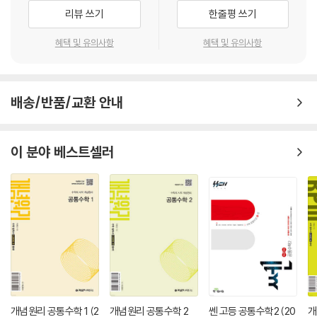
리뷰 쓰기
한줄평 쓰기
· 2157개의 많은 문제가 수록된 내신문제집
- 내신문제집 중에서 가장 많은 문항이 들어 있기에 다양한 유형, 다양한
혜택 및 유의사항
혜택 및 유의사항
수준의 문제들로 구성되어 누구나 이 한 권으로 내신을 대비할 수 있는 To
tal 내신문제집입니다.
배송/반품/교환 안내
이 책의 구성
· 대단원 도비라
이 분야 베스트셀러
- 해당 단원에서 학습할 유형명과 각 유형에 수록한 문항 수를 제시하였고
출제 빈도, 난이도에 따라 내신중요도, 유형난이도를 알 수 있도록 표시해
두었습니다.
· 개념 정리
- 각 단원의 중요 개념과 공식을 한눈에 볼 수 있도록 정리하였습니다. 또
한 문제 풀이에 유용하게 사용되는 개념, 공식은 보조단에 추가 제시하였
습니다.
· 기본 문제
개념원리 공통수학 1 (2
개념원리 공통수학 2
쎈 고등 공통수학2 (20
개