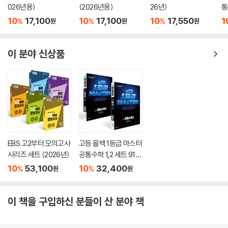
026년용)
(2026년용)
26년)
통
- 각 단원의 핵심 개념과 기본 공식을 이용하여 풀 수 있는 계산 문제, 개념
이해 문제입니다. 기본 연산을 충분히 반복 연습할 수 있도록 구성하였습
10
17,100
10
17,100
10
17,550
1
%
%
%
원
원
원
니다.
이 분야 신상품
· 유형 문제
- 전국 내신 기출을 분석하여 유형별로 분류하여 제시하였습니다. 자주 출
제되는 문항에는 ‘중요’, ‘짱중요’ 표시를 하였고 자주 출제되는 교육청 문
제도 실었습니다.
· 적중 문제
- 유형 문제 학습 후, 실제로 시험에 자주 나오는 문제들을 선별하여 단원
별 실전 대비 연습을 할 수 있도록 구성하였습니다. 서술형 문항도 수록하
EBS 고2부터 모의고사
고등 올백 1등급 마스터
여 대비할 수 있게 하였습니다.
시리즈 세트 (2026년)
공통수학 1,2 세트 910
제+817제 (2026) : 일
10
53,100
10
32,400
%
%
원
원
등급마스터
· 고난도 문제
- 상위권으로 도약할 수 있는 난이도 높은 문항들을 수록하였습니다. Lev
이 책을 구입하신 분들이 산 분야 책
el 1, Level 2, Level 3으로 구성하여 본인의 수준에 따라 선택하여 학습
할 수 있습니다. 또한, 정답률 낮은 교육청 기출 문제들도 수록하여 연습할
수 있게 하였습니다.