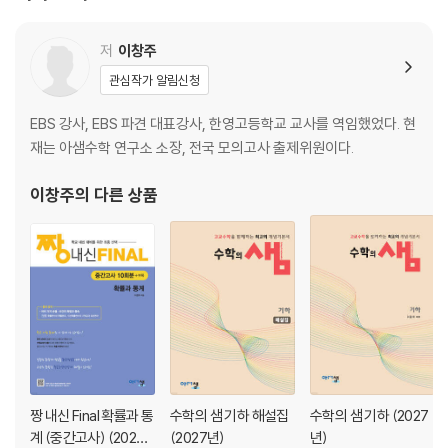
저
이창주
관심작가 알림신청
EBS 강사, EBS 파견 대표강사, 한영고등학교 교사를 역임했었다. 현
재는 아샘수학 연구소 소장, 전국 모의고사 출제위원이다.
이창주
의 다른 상품
짱 내신 Final 확률과 통
수학의 샘 기하 해설집
수학의 샘 기하 (2027
계 (중간고사) (2026
(2027년)
년)