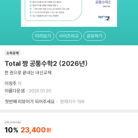
미리보기
사이즈비교
공유하기
소득공제
Total 짱 공통수학2 (2026년)
한 권으로 끝내는 내신교재
이창주
저
아름다운샘
2026.01.20.
첫번째 리뷰어가 되어주세요
판매지수
198
26,000
원
10
23,400