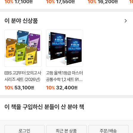
별 실전 대비 연습을 할 수 있도록 구성하였습니다. 서술형 문항도 수록하
10
17,100
10
17,550
10
16,200
1
%
%
%
원
원
원
여 대비할 수 있게 하였습니다.
6. 고난도 문제
이 분야 신상품
- 상위권으로 도약할 수 있는 난이도 높은 문항들을 수록하였습니다. Lev
el 1, Level 2, Level 3으로 구성하여 본인의 수준에 따라 선택하여 학습
할 수 있습니다. 또한, 정답률 낮은 교육청 기출 문제들도 수록하여 연습할
수 있게 하였습니다.
EBS 고2부터 모의고사
고등 올백 1등급 마스터
시리즈 세트 (2026년)
공통수학 1,2 세트 910
제+817제 (2026) : 일
10
53,100
10
32,400
%
%
원
원
등급마스터
이 책을 구입하신 분들이 산 분야 책
로그인
최근 본 상품
주문/배송