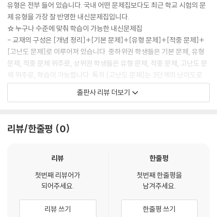
유형은 전부 들어 있습니다. 국내 어떤 문제집보다도 최근 학교 시험의 문
제 유형을 가장 잘 반영한 내신문제집입니다.
☆ 누구나 수준에 맞춰 학습이 가능한 내신문제집
- 교재의 구성은 [개념 정리]+[기본 문제]+[유형 문제]+[적중 문제]+
[고난도 문제]로 이루어져 있습니다. 중하위권 학생들은 기본 문제, 유형
문제, 적중 문제 위주로, 상위권 학생들은 유형 문제, 적중 문제, 고난도 문
제 위주로, 학습이 가능합니다. 특히 [고난도 문제]는 3단계의 난이도로
레벨을 지어 수록하여 수준에 맞춰 학습할 수 있도록 하였습니다.
출판사 리뷰 더보기
☆ 학교 시험에 자주 출제되는 교육청 기출문제가 들어 있는 내신문제집
- 선생님들이 중간고사, 기말고사를 출제하실 때, 내신 변별력을 높이기
위해 많이 참고하는 교육청 기출문제 중에서 자주 사용되는 문제를 분석하
리뷰/한줄평
0
여 수록하였습니다. 교육청 기출문제와 기출문제를 변형한 문제는 문항 옆
에 ‘교육청 기출’, ‘교육청 응용’이라고 표기하였습니다.
☆ 2157개의 많은 문제가 수록된 내신문제집
리뷰
한줄평
- 내신문제집 중에서 가장 많은 문항이 들어 있기에 다양한 유형, 다양한
첫번째 리뷰어가
첫번째 한줄평을
수준의 문제들로 구성되어 누구나 이 한 권으로 내신을 대비할 수 있는 To
되어주세요.
남겨주세요.
tal 내신문제집입니다.
리뷰 쓰기
한줄평 쓰기
◆ 이 책의 구성