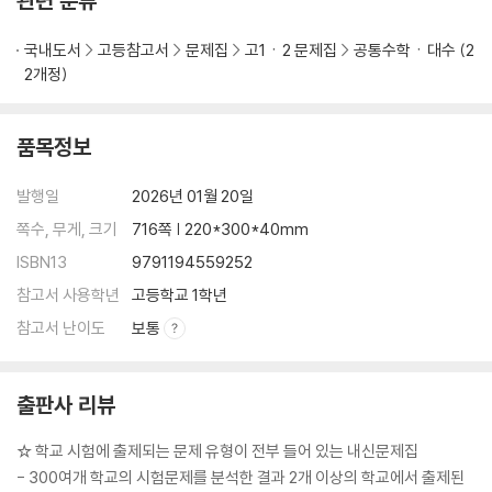
관련 분류
국내도서
고등참고서
문제집
고1ㆍ2 문제집
공통수학ㆍ대수 (2
2개정)
품목정보
발행일
2026년 01월 20일
쪽수, 무게, 크기
716쪽 | 220*300*40mm
ISBN13
9791194559252
참고서 사용학년
고등학교 1학년
참고서 난이도
보통
출판사 리뷰
☆ 학교 시험에 출제되는 문제 유형이 전부 들어 있는 내신문제집
- 300여개 학교의 시험문제를 분석한 결과 2개 이상의 학교에서 출제된