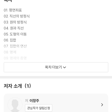
01. 평면좌표
02. 직선의 방정식
03. 원의 방정식
04. 원과 직선
05. 도형의 이동
06. 집합
07. 집합의 연산
08. 명제
09. 명제의 증명
10. 함수
목차 더보기
11. 합성함수와 역함수
12. 유리함수
13. 무리함수
저자 소개
1
저
이창주
관심작가 알림신청