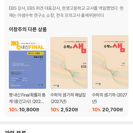
EBS 강사, EBS 파견 대표강사, 한영고등학교 교사를 역임했었다. 현
재는 아샘수학 연구소 소장, 전국 모의고사 출제위원이다.
이창주
의 다른 상품
짱 내신 Final 확률과 통
수학의 샘 기하 해설집
수학의 샘 기하 (2027
계 (중간고사) (2026
(2027년)
년)
년)
10
10,800
10
2,520
10
20,700
%
%
%
원
원
원