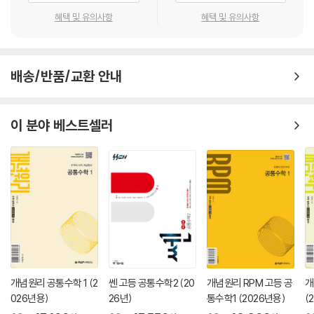
1. 대단원 도비라
혜택 및 유의사항
혜택 및 유의사항
- 해당 단원에서 학습할 유형명과 각 유형에 수록한 문항 수를 제시하였고
출제 빈도, 난이도에 따라 내신중요도, 유형난이도를 알 수 있도록 표시해
두었습니다.
배송/반품/교환 안내
2. 개념 정리
- 각 단원의 중요 개념과 공식을 한눈에 볼 수 있도록 정리하였습니다. 또
한 문제 풀이에 유용하게 사용되는 개념, 공식은 보조단에 추가 제시하였
이 분야 베스트셀러
습니다.
3. 기본 문제
- 각 단원의 핵심 개념과 기본 공식을 이용하여 풀 수 있는 계산 문제, 개념
이해 문제입니다. 기본 연산을 충분히 반복 연습할 수 있도록 구성하였습
니다.
4. 유형 문제
- 전국 내신 기출을 분석하여 유형별로 분류하여 제시하였습니다. 자주 출
제되는 문항에는 ‘중요’, ‘짱중요’ 표시를 하였고 자주 출제되는 교육청 문
제도 실었습니다.
5. 적중 문제
개념원리 공통수학 1 (2
쎈 고등 공통수학2 (20
개념원리 RPM 고등 공
개
026년용)
26년)
통수학1 (2026년용)
(
- 유형 문제 학습 후, 실제로 시험에 자주 나오는 문제들을 선별하여 단원