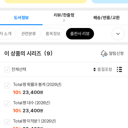
리뷰/한줄평
도서정보
배송/반품/교환
0
자 소개
관련분류
품목정보
출판사 리뷰
이 상품의 시리즈
9
알림신청
전체선택
품절포함
Total 짱 확률과 통계 (2026년)
10
23,400
%
원
Total 짱 대수 (2026년)
10
23,400
%
원
Total 짱 미적분 1 (2026년)