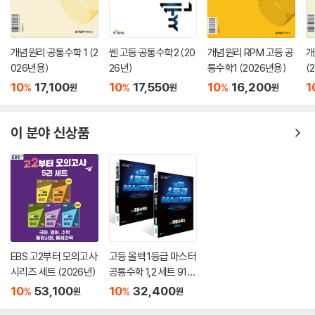
개념원리 공통수학 1 (2
쎈 고등 공통수학2 (20
개념원리 RPM 고등 공
개
026년용)
26년)
통수학1 (2026년용)
(
10
17,100
10
17,550
10
16,200
1
%
%
%
원
원
원
이 분야 신상품
EBS 고2부터 모의고사
고등 올백 1등급 마스터
시리즈 세트 (2026년)
공통수학 1,2 세트 910
제+817제 (2026) : 일
10
53,100
10
32,400
%
%
원
원
등급마스터