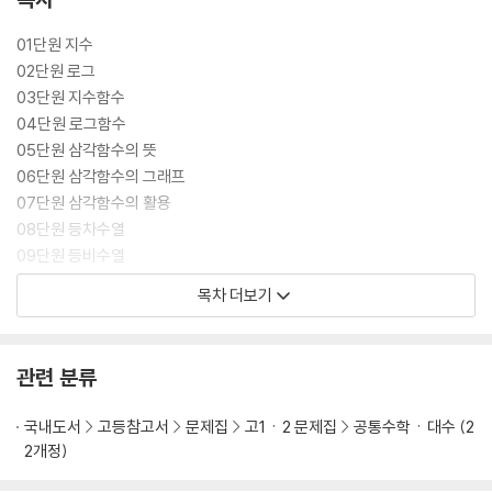
01단원 지수
02단원 로그
03단원 지수함수
04단원 로그함수
05단원 삼각함수의 뜻
06단원 삼각함수의 그래프
07단원 삼각함수의 활용
08단원 등차수열
09단원 등비수열
10단원 수열의 합
목차 더보기
11단원 수학적 귀납법
관련 분류
국내도서
고등참고서
문제집
고1ㆍ2 문제집
공통수학ㆍ대수 (2
2개정)