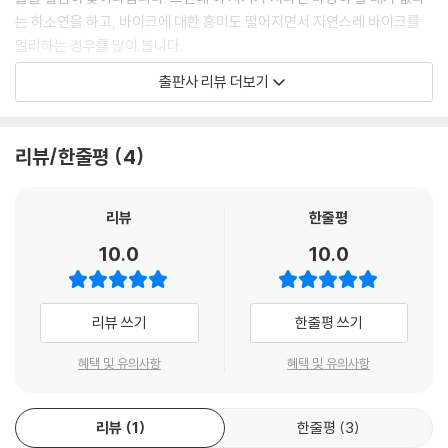
8. 봉화 닭실마을
는 하소연을 하고, 바이크에 대한 흥미도 떨어지면서 자연스레 바이크를
9. 곤륜산 활공장 / 이가리닻 전망대
멀리하는 경우를 많이 봅니다.
10. 화본역 / 화산산성 전망대
출판사 리뷰 더보기
11. 임청각 / 법흥사지 7층 전탑 / 월영교 / 이천동 마애여래석불
“대한민국에서 바이크 타고 갈 데가 정말 별로 없을까요?”
12. 낙동강의 보물 - 상주
13. 주왕산 / 달기폭포 / 주산지
필자들의 대답은 ‘No’입니다. 갈 데가 없다는 것은 어찌 보면 내가 아는 투
리뷰/한줄평
4
14. 한티재 / 아미타여래삼존불
어지나 루트가 그것뿐이라는 반증일 수도 있습니다. 수십만 km를 바이크
15. 맥문동 솔숲 / 장각폭포
로 달린 필자들조차 국내에 아직 못 가본 멋진 투어지가 무수히 많이 남아
16. 오어사 / 자장암
있습니다.
리뷰
한줄평
17. 수도암 / 무흘구곡
이 책은 그런 라이더들의 고민을 덜어주고자 기획된 것으로, 대한민국 안
10.0
10.0
18. 경북의 정자들
에서 가 볼 만한 바이크 투어지와 루트를 총망라한 안내서입니다.
19. 만휴정 / 묵계서원
20. 농암종택 / 고산정
“바이크를 타고 어딜 가야 할지 모르겠다면,
리뷰 쓰기
한줄평 쓰기
21. 부용대 / 옥연정사 / 화천서원 / 겸암정사
여행할 곳이 없는 것이 아니라 내가 아는 곳이 적은 것이다.”
22. 빙계계곡 / 빙계서원
혜택 및 유의사항
혜택 및 유의사항
23. 반구대 암각화 / 천전리 각석
바이크뿐 아니라 차량과 자전거, 차박, 모캠으로도 즐길 수 있는 아름다운
루트입니다
⑤ 인천광역시 권역
리뷰
1
한줄평
3
1. 역사와 문화의 섬 - 강화도