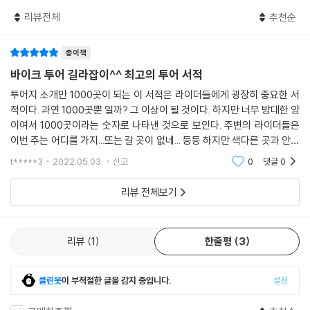
이 책에서 다루는 투어 코스들은 도로 접근성이 좋은 곳들만 선별하여 소
리뷰전체
추천순
개하는 것이기 때문에 비단 바이크 라이더뿐 아니라 일반 차량 여행자나
⑥ 전라남도 권역
자전거를 즐기는 동호인, 그리고 차박이나 모캠을 즐기는 독자들을 위한
1. 미황사 / 도솔암
여행 안내서로도 손색이 없을 것입니다. 바이크, 차량, 자전거, 차박, 모캠
종이책
2. 고흥반도
으로 즐길 수 있는 경치가 수려한 곳, 전망이 좋은 곳, 이국적인 정취가 풍
바이크 투어 길라잡이^^ 최고의 투어 서적
3. 민속문화 예술특구 - 진도(珍島)
기는 곳, 도로를 달리는 재미가 있는 곳, 역사와 문화가 담긴 유적지, 사방
투어지 소개만 1000곳이 되는 이 서적은 라이더들에게 굉장히 중요한 서
4. 국제 해양관광의 중심 - 여수(麗水)
이 트인 전망 좋은 활공장, 산속에 감춰진 암자와 산사, 선조들의 넋이 서린
적이다. 과연 1000곳뿐 일까? 그 이상이 될 것이다. 하지만 너무 방대한 양
5. 슬로시티 - 증도(曾島)
서원과 정자, 아름다운 강과 호수, 고랭지 채소밭과 풍력발전 단지, 사람들
이여서 1000곳이라는 숫자로 나타낸 것으로 보인다. 주변의 라이더들은
6. 신안 중부(新安 中部) 섬
이 잘 모르는 숨겨진 비경, 권역 전체가 아름다운 지역 등이 고루 포함되어
이번 주는 어디를 가지...또는 갈 곳이 없네... 등등 하지만 색다른 곳과 안가
7. 명옥헌 원림 / 소쇄원
있습니다.
본 곳들이 너무 많다. 이 서적을 본 다면 다음에 갈 목적지와 이후 경로 등
t*****3
2022.05.03.
신고
0
댓글
0
8. 불갑사 / 내산서원
등 세부적
9. 전남의 정자들
이 책이 제공하는 지도를 활용하면 투어 루트를 편하게 안내 받을 수 있습
리뷰 전체보기
니다
⑦ 전라북도 권역
1. 태고의 신비 - 마이산(馬耳山)
대부분 투어 장소를 찾아갈 때 내비게이션을 사용하지만 일일이 내비게이
리뷰
1
한줄평
3
2. 57개 섬의 군락 - 고군산군도(古群山群島)
션에 목적지 주소를 입력하지 않아도 바로 목적지까지 안내를 받을 수 있
3. 변산반도(邊山半島)
도록 미리 지도를 만들어 놓았으며, 휴대전화로 QR코드를 찍으면 해당 지
4. 위봉폭포 / 위봉사 / 위봉산성
클린봇
이 부적절한 글을 감지 중입니다.
설정
역의 안내 지도가 바로 표시됩니다.