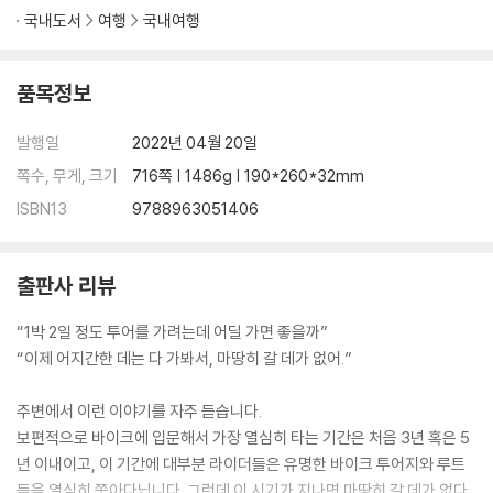
6. 화왕산 / 관룡사
국내도서
여행
국내여행
7. 자굴산 / 한우산
8. 황매산 / 영암사지 188
9. 평사리 최참판댁 / 한산사전망대
품목정보
10. 팔담팔정
11. 수승대 / 구연서원
발행일
2022년 04월 20일
12. 장유암 / 장유폭포
쪽수, 무게, 크기
716쪽 | 1486g | 190*260*32mm
13. 홍룡폭포 / 내원사계곡
ISBN13
9788963051406
14. 문수암 / 보현암약사전
15. 부산 산복도로
출판사 리뷰
④ 경상북도 권역
1. 백석탄 / 신성계곡 / 방호정
“1박 2일 정도 투어를 가려는데 어딜 가면 좋을까”
2. 북대암 / 운문사
“이제 어지간한 데는 다 가봐서, 마땅히 갈 데가 없어.”
3. 강축해안도로
4. 양동마을 / 하회마을
주변에서 이런 이야기를 자주 듣습니다.
5. 골굴사 / 기림사
보편적으로 바이크에 입문해서 가장 열심히 타는 기간은 처음 3년 혹은 5
6. 구주령 / 일월산
년 이내이고, 이 기간에 대부분 라이더들은 유명한 바이크 투어지와 루트
7. 천년 고도 - 경주
들을 열심히 쫓아다닙니다. 그런데 이 시기가 지나면 마땅히 갈 데가 없다