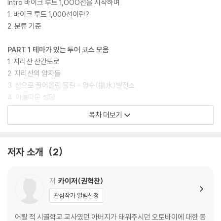
Intro 바이크 루트 1,OOO선을 시작하며
1. 바이크 루트 1,000선이란?
2. 분류 기준
PART 1 테마가 있는 투어 코스 모음
1. 지리산 산간도로
2. 지리산의 암자들
3. 산으로 끌어올린 물길 - 양수(揚水)발전소
4. 아름다운 성당
5. 굽잇길을 올라 만나는 사찰
목차 더보기
6. 해맞이 명소
7. 아름다운 절개지들
8. 독특한 구조의 나선형 도로
저자 소개
2
9. 세계문화유산 - 한국의 서원
10. 세계문화유산 - 산사, 한국의 산지승원
11. 세계문화유산 - 백제역사유적지구
저
카이저(권혁찬)
12. 패러글라이딩 활공장
관심작가 알림신청
13. 바이크로 올라가는 산
14. 민족의 정기 - 소나무
어릴 적 시골학교 교사였던 아버지가 태워주시던 오토바이에 대한 동