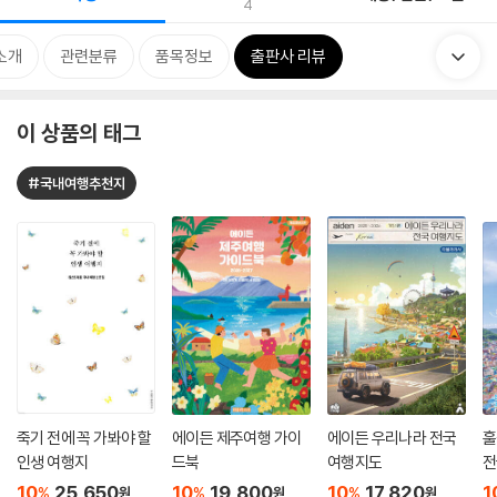
4
소개
관련분류
품목정보
출판사 리뷰
이 상품의 태그
#국내여행추천지
죽기 전에 꼭 가봐야 할
에이든 제주여행 가이
에이든 우리나라 전국
훌
인생 여행지
드북
여행지도
전
10
25,650
10
19,800
10
17,820
1
%
%
%
원
원
원