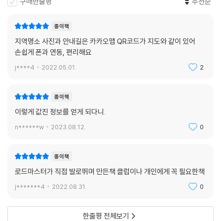
구매한줄평
추천순
⑧ 충청남도 권역
1. 태안반도(泰安半島)
2. 김정희 선생 고택 / 용궁리 백송
종이책
3. 명재고택 / 파평 윤씨 종학당
지역명소 사진과 안내길은 카카오맵 QR코드가 지도와 같이 있어
4. 성주사지 / 무량사
손쉽게 폰과 연동, 편리해요
5. 운산한우목장 / 마애여래삼존상
j****4
2022.05.01.
2
6. 외암민속마을 / 봉곡사
7. 도비산 부석사 / 해돋이(해넘이) 전망대
8. 솔뫼성지 / 신리성지
종이책
9. 오천항 / 충청수영 해안경관전망대
이렇게 값진 정보를 얻게 되다니.
n******w
2023.08.12.
0
⑨ 충청북도 권역
1. 수옥폭포 / 속리산 3대 구곡
2. 문광저수지 은행나무길 / 산막이옛길
종이책
3. 선암계곡로
로드마스터가 직접 발로뛰며 만든책 클럽이나 개인에게 꼭 필요한책
4. 탑평리 7층석탑 / 탄금대
j*******4
2022.08.31.
0
5. 난계사 / 옥계폭포
6. 진천농다리 / 초평저수지
한줄평 전체보기