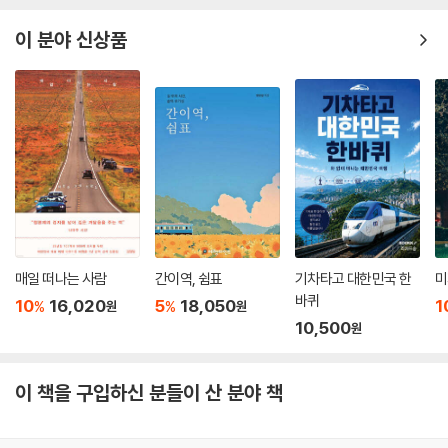
6. 용담호(龍潭湖) 일주
이 분야 신상품
PART 5 배를 타고 건너는 섬 투어
1. 세계 7대 자연경관 - 제주도(濟州道)
2. 신비의 섬 - 울릉도(鬱陵島)
3. 바다의 종착역 - 백령도(白翎島)
4. 푸르다 못해 검은 바다 - 흑산도(黑山島)
5. 한국의 하롱베이 - 조도(鳥島)
PART 6 장거리 종주 루트
1. 영남(嶺南)알프스
매일 떠나는 사람
간이역, 쉼표
기차타고 대한민국 한
미
2. 동부70고개 종주 투어
바퀴
10
16,020
5
18,050
1
%
%
원
원
3. 동부70고개 하이라이트
10,500
원
4. 북부30고개 종주 투어
5. 북부30고개 하이라이트
6. 강원도 9개령 투어
이 책을 구입하신 분들이 산 분야 책
PART 7 자전거에게 배우는 그란폰도 루트