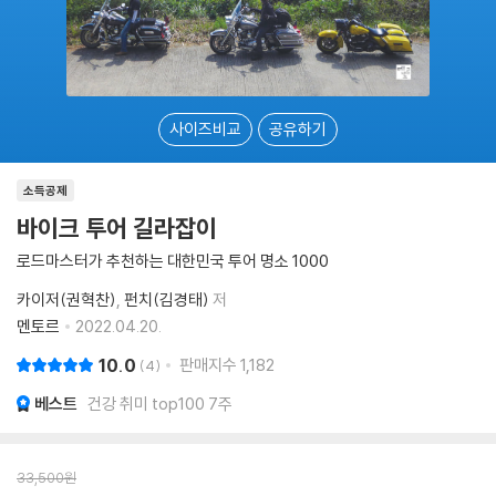
사이즈비교
공유하기
소득공제
바이크 투어 길라잡이
로드마스터가 추천하는 대한민국 투어 명소 1000
카이저(권혁찬)
펀치(김경태)
저
멘토르
2022.04.20.
10.0
판매지수
1,182
4
베스트
건강 취미 top100 7주
33,500
원