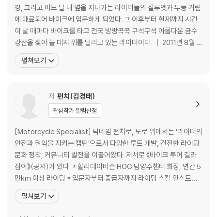
15. 눈부신 노랑의 향연 - 은행나무
경, 그리고 어느 날 내 옆을 지나가는 라이더들의 실루엣과 두둥 거림
16. 천년의 향기 - 향나무
에 매료되어 바이크에 입문하게 되었다. 그 이후부터 현재까지 시간
17. 남한강변의 폐사지(廢寺址)들
이 날 때마다 바이크를 타고 전국 방방곡곡 구석구석 아름다운 금수
강산을 찾아 늘 대지 위를 달리고 있는 라이더이다. ┃ 2011년 8월 모
PART 2 권역별 묶음 투어 코스
터사이클 동호회 더할리클럽 창단 및 카페지기 역임 ┃ 2013년 강원
펼쳐보기
① 강원도 권역
도 9개령 당일 투어 기획 및 진행 ┃ 2014년 대흑산도 개척 투어 ┃
1. 소양강 꼬부랑길
2014년 백두대간 80령 종주 투어 기획 최초 종주(카이저, 비와이,
2. 정선 굽잇길
돌핀스) ┃ 2015-1
저
펀치(김경태)
3. 동강(東江) 굽잇길
4. 오장폭포 / 구미정 / 월루길
관심작가 알림신청
5. 관동(關東) 8경
[Motorcycle Specialist] 닉네임 펀치로, 도로 위에서는 ‘라이더의
6. 철원(鐵原) 9경
안전과 권익을 지키는 캡틴’으로서 다양한 루트 개발, 건전한 라이딩
7. 삼척로(三陟路)
문화 정착, 커뮤니티 발전을 이끌어왔다. 저서로 《바이크 투어 길라
8. 법흥사 / 요선암 / 요선정
잡이》(공저)가 있다. * 할리데이비슨 HOG 남양주챕터 회장, 연간 5
9. 신리재 / 덕풍계곡 / 석개재
만km 이상 라이딩 * 입문자부터 중급자까지 라이딩 스킬 인스트럭
10. 지방도 제446호선(김부대왕로 / 내린천로)
터 * 33개국을 누빈 모터사이클 해외 투어 전문가 * 네이버 카페 ‘바
11. 평화의 댐 99굽잇길
펼쳐보기
튜매(바이크 튜닝 매니아)’ 활동 인플루언서 * 2026년 설립된 ‘이륜
12. 소돌해변 / 능파대
차실사용자협회(이실협)’ 운영이사 [Business Professiona
13. 한반도 지형 / 선돌