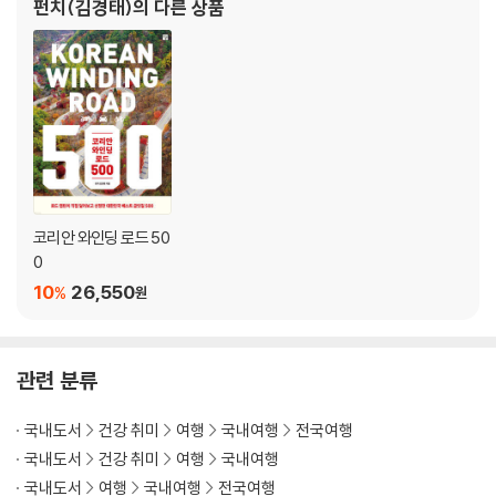
펀치(김경태)
의 다른 상품
14. 화진포 일대
15. 휴휴암 / 죽도암 / 하조대
16. 금당계곡 / 뇌운계곡
17. 월정사 / 상원사
18. 새비재 / 자미원길
② 경기도 권역
1. 서해 3항 - 탄도항 / 전곡항 / 궁평항
2. 한탄강 8경
코리안 와인딩 로드 50
3. 영평(永平) 8경
0
4. 연천(漣川) 9경
10
26,550
%
원
③ 경상남도 / 부산광역시 권역
1. 아름다운 다도해 - 남해
관련 분류
2. 한국의 나폴리 - 통영
3. 환상의 섬 - 연화도와 욕지도
국내도서
건강 취미
여행
국내여행
전국여행
4. 대한민국 두 번째의 섬 - 거제(巨濟)
국내도서
건강 취미
여행
국내여행
5. 영남의 양대 누각
국내도서
여행
국내여행
전국여행