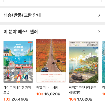
PART 3 추천할만한 개별 투어 코스
① 강원도 권역
② 경기도 / 인천광역시 권역
배송/반품/교환 안내
③ 경상남도 권역
④ 경상북도 권역
이 분야 베스트셀러
⑤ 부산광역시 권역
⑥ 서울특별시 권역
⑦ 울산광역시 권역
⑧ 전라남도 / 광주광역시 권역
⑨ 전라북도 권역
⑩ 충청남도 권역
⑪ 충청북도 권역
PART 4 바이크로 둘러보는 호수 일주 투어
1. 전국의 호수 리스트
2. 충주호(忠州湖) 일주
에이든 국내여행 가이
매일 떠나는 사람
에이든 우리나라 전국
리
드북
여행지도
3. 대청호(大淸湖) 일주
10
16,020
1
%
원
4. 옥정호(玉井湖) 일주
10
26,460
10
17,820
%
%
원
원
5. 합천호(陜川湖) 일주