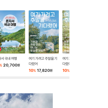
서 국내 여행
여기 가려고 주말을 기
여기 가려고 주말을 기
대한민국
다렸어
다렸어 : 원데이 코스
20,700
10
1
%
%
원
10
17,820
10
19,800
%
%
원
원