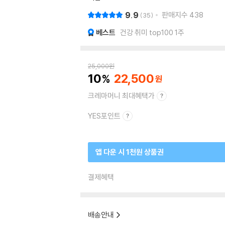
9.9
판매지수
438
35
베스트
건강 취미 top100 1주
25,000
원
10
22,500
크레마머니 최대혜택가
YES포인트
앱 다운 시 1천원 상품권
결제혜택
배송안내