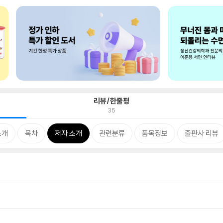
리뷰/한줄평
35
소개
목차
저자 소개
관련분류
품목정보
출판사 리뷰