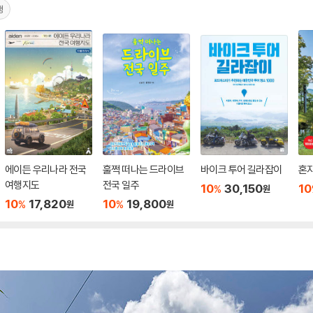
행
에이든 우리나라 전국
훌쩍 떠나는 드라이브
바이크 투어 길라잡이
혼자
여행지도
전국 일주
10
30,150
10
%
원
10
17,820
10
19,800
%
%
원
원