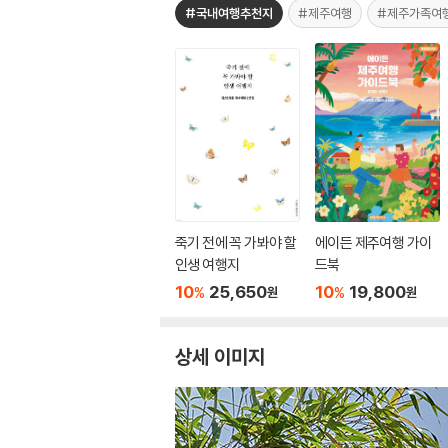
#국내여행추천지
#제주여행
#제주가족여
죽기 전에 꼭 가봐야 할
에이든 제주여행 가이
인생 여행지
드북
10
25,650
10
19,800
%
%
원
원
상세 이미지