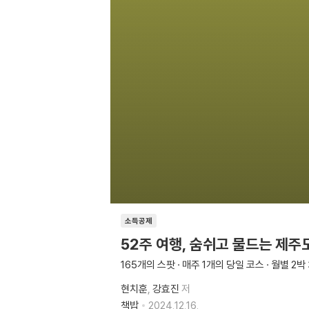
소득공제
52주 여행, 숨쉬고 물드는 제주도
165개의 스팟 · 매주 1개의 당일 코스 · 월별 2박
현치훈
강효진
저
책밥
2024.12.16.