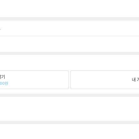
.
팔기
내 
800원