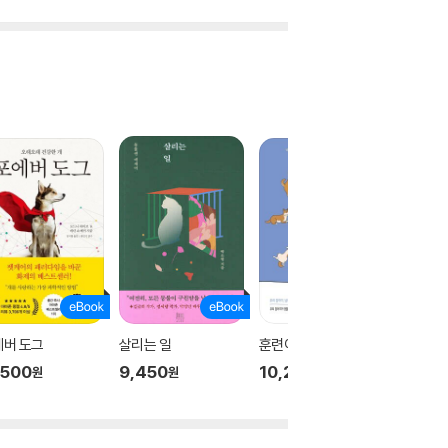
에버 도그
살리는 일
훈련이 잘못됐습니다
무지개 
,500
9,450
10,200
10,50
원
원
원