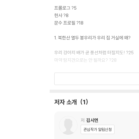
프롤로그 ?5
헌사 ?8
문수 프로필 ?18
1. 북한산 열두 봉우리가 우리 집 거실에 왜?
우리 강아지 배가 곧 풍선처럼 터질지도! ?25
마약 탐지견으로는 안 될까요? ?28
2. 니가 왜 거기서 나와? 먹도그는 진공청소기인
공부를 저렇게 했으면 하버드 수석감 ?32
끊임없는 문수의 구걸행각 ?35
저자 소개
1
너의 위 속은 만물창고냐? ?38
너의 위장은 진공청소기니? ?40
때로는 모르는 게 약 ?41
저
김시연
관심작가 알림신청
3. 더 슬픈 건 암묵적인 혐오감이라는 걸 아세요