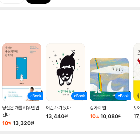
당신은 개를 키우면 안
어린 개가 왔다
강아지 별
포
된다
13,440
10
10,080
17
%
원
원
10
13,320
%
원