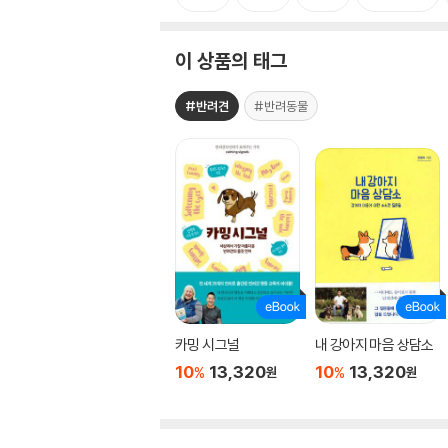
이 상품의 태그
#반려견
#반려동물
카밍 시그널
내 강아지 마음 상담소
10
13,320
10
13,320
%
%
원
원