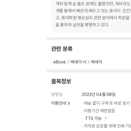
개와 함께 살 줄은 꿈에도 몰랐지만, 래브라도
거부당한 자의 슬픔 ?47
개를 통해서 빠르게 배우고 있는 중이다. 
반려동물이 인간에게 안겨 주는 이득 ?52
고, 동대학원 명상심리 관련 분야에서 학문을
입마개하느냐, 마느냐! 그것이 딜레마!! ?54
을 통하여 실천을 병행하고 있다.
뒤에 도사리고 있는 혐오감이 더 슬퍼요 ?59
동물에 대한 존중은 곧 인간에 대한 존중 ?60
관련 분류
4. 진짜! 세상에 이런 일이 일어날 수 있는 거구
eBook
에세이 시
에세이
세상에 이렇게 이쁜 생명체가 있다니! ?67
은혜를 원수로 갚다 ?70
누구를 향해서 돌을 던져야 하는가! ?72
품목정보
5. 레트로엔 정(情)이 있다
발행일
2022년 04월 08일
이용안내
배송 없이 구매 후 바로 읽기
지친 나그네에게 쉬었다 가라는 말은 ?80
이용기간 제한없음
충현슈퍼 사장님은 소녀처럼 예쁘다 ?82
TTS 가능
저작권 보호를 위해 인쇄 기
6. 모든 상처에는 이유가 있다