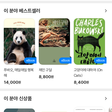
이 분야 베스트셀러
푸바오, 매일매일 행복
제인 구달
고양이에 대하여 (On
해
Cats)
8,800
원
14,000
8,400
원
원
이 분야 신상품