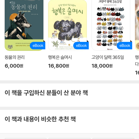
동물의 권리
행복은 슬며시
고양이 달력 365일
행
다
6,000
16,800
18,000
원
원
원
1
이 책을 구입하신 분들이 산 분야 책
이 책과 내용이 비슷한 추천 책