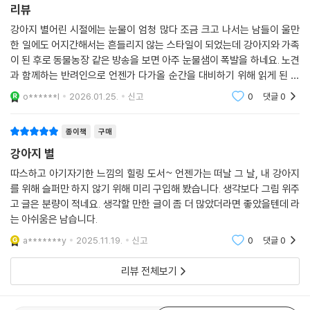
리뷰
강아지 별어린 시절에는 눈물이 엄청 많다 조금 크고 나서는 남들이 울만
한 일에도 어지간해서는 흔들리지 않는 스타일이 되었는데 강아지와 가족
이 된 후로 동물농장 같은 방송을 보면 아주 눈물샘이 폭발을 하네요. 노견
과 함께하는 반려인으로 언젠가 다가올 순간을 대비하기 위해 읽게 된 강
아지 별. 사랑스러운 그림과 문장들이 더해져 마음을 울리는 느낌입니다.
o******l
2026.01.25.
신고
0
댓글
0
점점 나이가 들어
종이책
구매
강아지 별
따스하고 아기자기한 느낌의 힐링 도서~ 언젠가는 떠날 그 날, 내 강아지
를 위해 슬퍼만 하지 않기 위해 미리 구입해 봤습니다. 생각보다 그림 위주
고 글은 분량이 적네요. 생각할 만한 글이 좀 더 많았더라면 좋았을텐데 라
는 아쉬움은 남습니다.
a*******y
2025.11.19.
신고
0
댓글
0
리뷰 전체보기