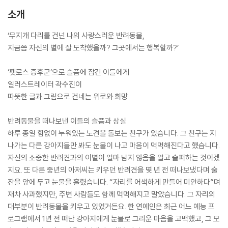
소개
‘무지개 다리를 건넌 나의 사랑스러운 반려동물,
지금쯤 자신의 별에 잘 도착했을까? 그곳에서는 행복할까?’
‘펫로스 증후군’으로 슬픔에 잠긴 이들에게
일러스트레이터 곽수진이
따뜻한 글과 그림으로 건네는 위로와 희망
반려동물을 떠나보낸 이들의 슬픔과 상실
하루 종일 힘없이 누워있는 노견을 돌보는 친구가 있습니다. 그 친구는 지
나가는 다른 강아지들만 봐도 눈물이 나고 마음이 먹먹해진다고 했습니다.
자신의 소중한 반려견과의 이별이 얼마 남지 않음을 알고 슬퍼하는 것이겠
지요. 또 다른 중년의 아저씨는 키우던 반려견을 몇 년 전 떠나보냈다며 술
잔을 앞에 두고 눈물을 흘렸습니다. “자리를 어색하게 만들어 미안하다”며
재차 사과했지만, 주변 사람들도 함께 먹먹해지고 말았습니다. 그 자리의
대부분이 반려동물을 키우고 있었거든요. 한 연예인은 최근 어느 예능 프
로그램에서 1년 전 떠난 강아지에게 눈물로 그리운 마음을 고백했고, 그 모