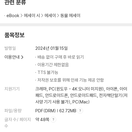
관련 분류
eBook
에세이 시
에세이
동물 에세이
품목정보
발행일
2024년 01월 15일
이용안내
배송 없이 구매 후 바로 읽기
이용기간 제한없음
TTS 불가능
저작권 보호를 위해 인쇄 기능 제공 안함
지원기기
크레마, PC(윈도우 - 4K 모니터 미지원), 아이폰, 아이
패드, 안드로이드폰, 안드로이드패드, 전자책단말기(저
사양 기기 사용 불가), PC(Mac)
파일/용량
PDF(DRM) | 62.72MB
글자 수/ 페이지
약 48쪽
수