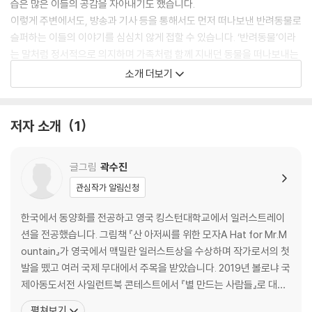
습은 많은 이들의 공감을 자아내기도 했습니다.
이렇게 주변에서도, 방송과 기사 등을 통해서도 먼저 떠나보낸 반려동물로
슬퍼하는 이들의 이야기를 심심치 않게 접할 수 있습니다. ‘반려동물’이라
는 말처럼 정서적으로 의지하며 가족처럼 함께 지내던 동물을 떠나보내는
일은 누구라도 결코 감당하기 쉬운 일이 아닙니다. 그로 인한 슬픔과 상실
소개 더보기
의 감정은 너무나 당연하며 자연스러운 것이지요.
다시 만날 그날을 향한 기쁨과 희망
저자 소개
1
‘강아지 별’ 이야기를 들어보았나요? 강아지가 죽으면 무지개 다리를 건너
도착한 강아지 별에서 자신의 가족이 오기를 기다린다고 합니다. 그리고
글그림
곽수진
서로 다시 만나게 되는 그날, 그 누구보다 먼저 마중 나와 반겨준다고 하지
요, 이 책은 바로 이 이야기로부터 시작됐습니다. 반려동물의 죽음이 영원
관심작가 알림신청
한 이별이라기보다, 잠시 동안의 헤어짐이었으면 좋겠다는 마음으로요.
한국에서 동양화를 전공하고 영국 킹스턴대학교에서 일러스트레이
그리고 슬픔과 상실의 감정에 머무르지 않고, 그보다 다가올 재회에 대한
션을 전공했습니다. 그림책 『산 아저씨를 위한 모자A Hat for Mr.M
희망과 기대감을 전하고 싶었습니다. 그 누구보다 사랑하고 소중한 존재를
ountain』가 영국에서 맥밀란 일러스트상을 수상하며 작가로서의 첫
다시 만날 수 있다는 기쁨과 희망이야말로 지금의 슬픔에 가장 큰 위로가
발을 뗐고 여러 국제 무대에서 주목을 받았습니다. 2019년 볼로냐 국
될 테니까요.
제아동도서전 사일런트북 콘테스트에서 『별 만드는 사람들』로 대상
의 영예를 안았고, 이후 월드 일러스트레이션 어워즈, 요토 카네기 메
펼쳐보기