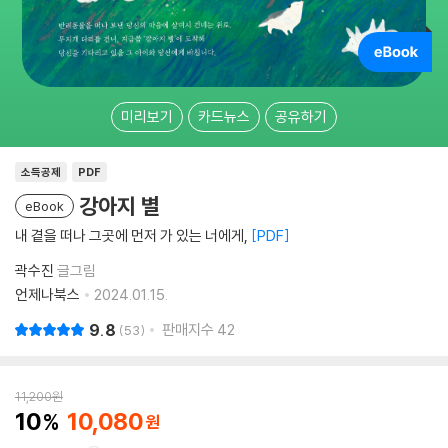
미리보기
카드뉴스
공유하기
소득공제
PDF
강아지 별
eBook
내 곁을 떠나 그곳에 먼저 가 있는 너에게,
PDF
곽수진
글그림
언제나북스
2024.01.15.
9.8
판매지수
42
53
11,200
원
10
10,080