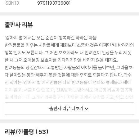
ISBN13
9791193736081
출판사 리뷰
‘강아지 별’에서는 모든 순간이 행복하길 바라는 마음
반려동물을 키우는 사람들에게 재회보다 소중한 것은 어쩌면 ‘내 반려견의
행복’일지도 모릅니다. 그 어떤 보호자라도 내 반려견이 일상을 누리지 못
한 채 그저 오매불망 보호자를 기다리기만을 바라지 않을 테지요.
반려동물의 상실감으로 고통받는 사람들의 이야기를 들어보면, 그리움보
다 살아있는 동안 해주지 못한 것들에 대한 후회로 힘들다고 합니다. 곽수
진 작가는 ‘강아지 별’에서만큼은 나의 반려동물이 엄마와 형제들과 헤어
지지 않고, 새를 마음껏 쫓고, 진흙탕과 눈밭에서도 마음껏 뛰놀며 행복하
길 바랐습니다. 그래서 가족을 만나 따뜻한 곳에서 낮잠을 자고, 먹고 싶었
던 음식을 마음껏 먹고, 산책도 원 없이 하는 모습을 특유의 담백한 글과 따
출판사 리뷰 더보기
뜻한 그림으로 독자들에게 전하고 있습니다.
모든 반려동물이 그곳에서는 슬픔도, 고통도 느끼지 않으며 그저 행복하
길, 또 이 책을 보는 모든 이가 자신의 반려동물이 그곳에서 분명 행복하게
리뷰/한줄평
53
잘 지내고 있을 거란 믿음을 가질 수 있길, 그 믿음이 위로가 되길 바랍니