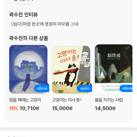
달(케이트 그리너웨이상) 후보로 지명되었으며, 2022년 볼로냐 국
제아동도서전 사일런트북 콘테스트 심사위원으로 선정되기도 했습
곽수진
인터뷰
니다. 지금은 서울에서 옥수수빛 고양이 ‘수수’와 함께 살
[읽다]
마음 한곳에 영원히 머무를 그대
곽수진
의 다른 상품
밤을 꿰매는 고양이
고양이는 이사 중!
불을 지키는 사람
10
10,710
15,000
14,500
%
원
원
원