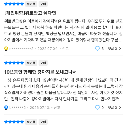
종이책
구매
[개인취향]위로받고 싶다면
위로받고싶은 이들에게 강아지별은 위로가 됩니다. 우리모두가 위로 받고
동물들은 그 별에서 행복 하길 바란다는 작가님의 말이 뭉클 합니다. 표지
보고 펑펑 눈물이 났지만 책장을 덮으면서는 마음이 따뜻해 졌습니다. 강
아지별에서 기다리고 있을 재롱이에게 같이 있어줘서 행복했단다 구름 이
불 덮고 풀냄새 가득한 그늘 밑에서 쉬고 있으렴 너의 따뜻한 촉감을 책으
n**********2
2022.07.04.
신고
3
댓글
0
로 나마 위로를
종이책
구매
19년동안 함께한 강아지를 보내고나서
그냥 슬픈 마음에 샀다. 19년이란 시간이 내 전체 인생의 1/2보다 더 긴 시
간이였는데 뭔가 마음의 준비를 하는듯하면서도 하지 못했는데 그렇게 갑
작스럽게 가버렸다. 슬픈 마음을 달래고자 산 책인데.. 사실 이것저것 샀지
만.. 진짜 나중에 강아지별에서 다시 만나기를. 그리고 다시 만나기전까지
강아지별에서 건강하게 잘 지내고 있기를.
b******2
2026.07.13.
신고
0
댓글
0
종이책
구매