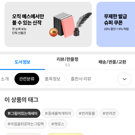
리뷰/한줄평
도서정보
배송/반품/교환
53
 소개
관련분류
품목정보
출판사 리뷰
이 상품의 태그
#그림이있는에세이
#중쇄를찍게하자
#반려동물
#반려견
#마음을위로하는그림책
#펫로스