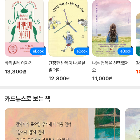
바퀴벌레 이야기
단정한 반복이 나를 살
나는 행복을 선택했어
강
릴 거야
요
13,300
1
원
12,800
11,000
원
원
카드뉴스로 보는 책