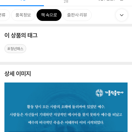
28
분류
품목정보
책 속으로
출판사 리뷰
이 상품의 태그
#청년패스
상세 이미지