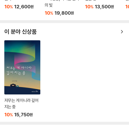
스도로 거듭난 예수의 모습이 한층 더 감동적으로 다가올 것이다.
의 빛
10
12,600
10
13,500
1
%
%
원
원
10
19,800
%
원
비참한 죽음을 맞았던 예수는 제자들의 마음속에서 다시 그리스도로 부활
한다. 그리고 예수가 베풀었던 사랑을 기억하는 이들은 그를 따라 살기로
이 분야 신상품
결심한다. 많은 이들의 삶을 뒤바꾼 예수라는 인물. 무력하게만 보였던 그
는 많은 이들에게 영원토록 잊히지 않는 존재가 되었다. 우리 또한 이 책을
통하여 제자들처럼 예수 부활을 마음 깊이 깨달을 수 있는 길을 찾게 되리
라 믿는다.
그들은 자신들이 저버린 예수를 기억 속에서 지울 수가 없게 되었다. 잊어
버리고 생각하지 않으려 할수록, 예수는 그들의 마음속에서 떠나지 않았
다. 예수는 그들을 사로잡았다. 이런 의미에서 예수는 제자들의 마음속에
서 다시 나타나고 부활했다.
― 본문 중에서
저무는 게 아니라 깊어
지는 중
10
15,750
%
원