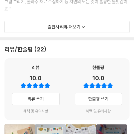
그림 그리기, 콜라주 재료 수집하기 등 자연의 모든 것이 훌륭한 놀잇감이
죠.”
PART 09. 과학 원리를 접목한 놀이
47. 크로마토그래피 기법으로 화관 만들기
요리 또한 미술을 접목하기 너무 좋은 활동이라고 한다. “싱싱한 제철 과일
48. 얼음조각 물들이기
출판사 리뷰 더보기
과 채소에서 여러 색과 모양을 발견하는 것부터 시작해보세요. 재료를 썰
49. 우유로 그린 그림, 마블링 라떼
고 다듬으며 촉감을 느껴보고요, 잘린 파프리카 단면, 청경채 꼭지(스탬프
50. 펜듈럼 페인팅
찍기), 파뿌리(붓처럼 물감 찍어 그리기) 등 쓰고 남은 식재료는 더할 나위
51. 아이스 페인팅
리뷰/한줄평
22
없이 좋은 미술재료가 된답니다.
52. 풍선으로 찍어 그리는 태양계 행성
발달에 도움이 되는 육아 미술 놀이
- 놀이를 먼저 경험한 엄마들의 체험 후기
리뷰
한줄평
10.0
10.0
일상 속 작은 활동들이 모여 발달에 도움이 되는 놀이 방법도 수록되어 있
다. ”신체적으로는 소근육, 대근육의 발달을 꾀할 수 있어요. 정서적으로는
미술활동이 자신을 표현할 수 있는 좋은 도구가 되기 때문에 내면의 욕구
리뷰 쓰기
한줄평 쓰기
를 분출하고 긴장감을 완화하는 등 스트레스 해소에 도움이 됩니다. 교육
적으로는 문제 해결 능력을 키우고 사고를 확장시킬 수 있지요.“
혜택 및 유의사항
혜택 및 유의사항
미술을 더 재미있게 즐기는 방법