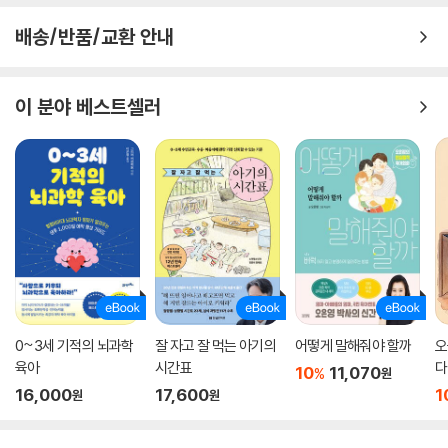
배송/반품/교환 안내
이 분야 베스트셀러
0~3세 기적의 뇌과학
잘 자고 잘 먹는 아기의
어떻게 말해줘야 할까
오
육아
시간표
다
10
11,070
%
원
신
16,000
17,600
1
원
원
적