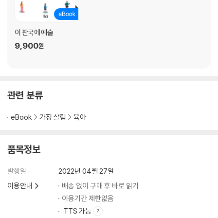
PART 04. 신체발달을 돕는 놀이
20. 거미를 잡아라!
이 판국에 예술
21. 빨대 불어 만든 몬스터 가족
9,900
원
22. 물감이 팡팡! 망치로 터트려요
23. 계란 껍질 깨트리기
24. 슈팅 페인팅
관련 분류
PART 05. 과정 자체로 작품이 되는 놀이
25. 레인보우 롤러
eBook
가정 살림
육아
26. 밀가루 물감으로 뿌려 그리는 그림
27. 스푼으로 흘려 그린 그림
28. 씽씽 쌩쌩 자동차가 달려요
품목정보
29. 스퀴즈로 그린 그림
발행일
2022년 04월 27일
PART 06. 인지발달을 위한 놀이
이용안내
배송 없이 구매 후 바로 읽기
30. 석양 지는 사파리 그림자
이용기간 제한없음
31. 도형 조각으로 입체물 만들기
TTS 가능
32. 숨은 숫자 찾기