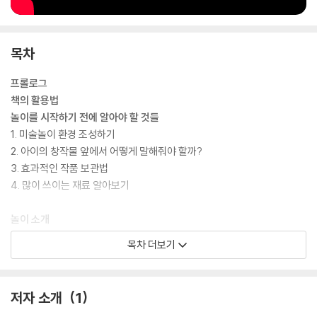
목차
프롤로그
책의 활용법
놀이를 시작하기 전에 알아야 할 것들
1. 미술놀이 환경 조성하기
2. 아이의 창작물 앞에서 어떻게 말해줘야 할까?
3. 효과적인 작품 보관법
4. 많이 쓰이는 재료 알아보기
놀이 소개
PART 01. 시각자극 색채 놀이
목차 더보기
01. 알록달록 소금 염색
02. 팔랑팔랑 셀로판지 나비
03. 사계절 자작나무
저자 소개
1
04. 유리컵 실로폰