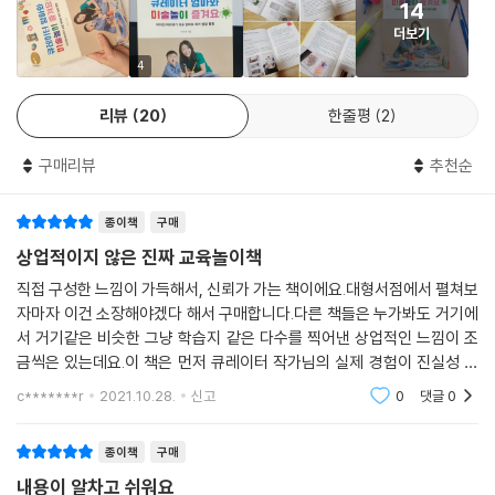
14
하나의 작품을 만들고 끝나는 것이 아닌, 더 확장하여 놀이할 수 있는 방법
더보기
을 제시한다. 놀이와 연관된 발달 이론을 제시하기도 하고, 추가 재료로 2
차 놀이를 즐길 수 있는 방법도 소개한다. 예를 들면 셀로판지 나비를 들고
4
공원에 나가 햇빛에 비추어 그림자놀이도 하고, 자연물(꽃)과 어우러지게
리뷰
20
한줄평
2
활용하면 더욱 재밌는 생태놀이를 즐길 수 있다.
구매리뷰
추천순
놀이와 함께 명화 감상하기
종이책
구매
작가가 큐레이터 출신답게 명화에 대한 풍부하고 깊은 지식으로 놀이와 관
련된 명화를 간단히 소개하여 독자도 교양을 쌓을 수 있고 아이들에게 설
상업적이지 않은 진짜 교육놀이책
명해 줄 수 있도록 했다. 작품을 먼저 감상하고 느낀 점을 바탕으로 놀이를
직접 구성한 느낌이 가득해서, 신뢰가 가는 책이에요.대형서점에서 펼쳐보
시작해도 좋고, 놀이를 먼저 즐긴 후 감상해도 좋다.
자마자 이건 소장해야겠다 해서 구매합니다.다른 책들은 누가봐도 거기에
서 거기같은 비슷한 그냥 학습지 같은 다수를 찍어낸 상업적인 느낌이 조
추천사
금씩은 있는데요.이 책은 먼저 큐레이터 작가님의 실제 경험이 진실성 있
게 다가옺니다.그리고 소소하고 험블한 쉬운 놀이의 구성이지만, 미술 감
c*******r
2021.10.28.
신고
0
댓글
0
각에 발달에 좋아보
“팬데믹과 뜨거운 여름으로 인해 바깥활동이 제한된 아이에게 이 책의 내
용은 시원한 단비 같았다.” 김경진 (율이 엄마)
종이책
구매
내용이 알차고 쉬워요
“거창한 준비물 없이도 아이와 즐겁게 할 수 있는 엄마표 미술이 가능하도