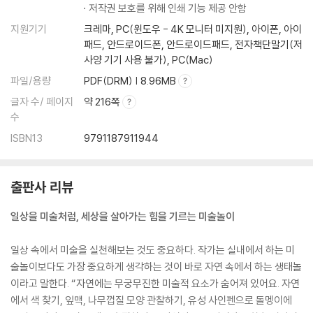
저작권 보호를 위해 인쇄 기능 제공 안함
33. 일러스트 나무 열매로 수양 일치 익히기
지원기기
크레마, PC(윈도우 - 4K 모니터 미지원), 아이폰, 아이
34. 지그재그 패턴놀이
패드, 안드로이드폰, 안드로이드패드, 전자책단말기(저
35. 나도 칼더처럼! 스탠딩 모빌 반들기
사양 기기 사용 불가), PC(Mac)
파일/용량
PDF(DRM) | 8.96MB
PART 07. 재활용품을 활용한 놀이
36. 휴지심 꽃이 피었습니다
글자 수/ 페이지
약 216쪽
37. 패치워크 하우스
수
38. 신문 콜라주로 사자 만들기
ISBN13
9791187911944
39. 휴지심 미끄럼틀
40. 오션 센서리 보틀
41. 계란판 트리 만들기
출판사 리뷰
일상을 미술처럼, 세상을 살아가는 힘을 기르는 미술놀이
PART 08. 자연물, 음식을 활용한 놀이
42. 파스타 드로잉
일상 속에서 미술을 실천해보는 것도 중요하다. 작가는 실내에서 하는 미
43. 스톤 매칭 게임
술놀이보다도 가장 중요하게 생각하는 것이 바로 자연 속에서 하는 생태놀
44. 봄 컬러를 찾아라!
이라고 말한다. “자연에는 무궁무진한 미술적 요소가 숨어져 있어요. 자연
45. 야채 스탬프
에서 색 찾기, 잎맥, 나무껍질 모양 관찰하기, 유성 사인펜으로 돌멩이에
46. 알록달록 꽃팔찌 만들기