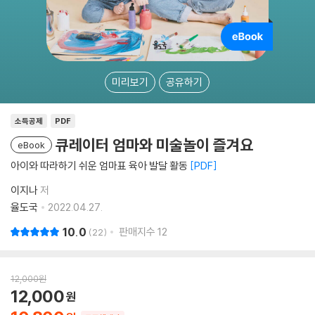
미리보기
공유하기
소득공제
PDF
큐레이터 엄마와 미술놀이 즐겨요
eBook
아이와 따라하기 쉬운 엄마표 육아 발달 활동
PDF
이지나
저
율도국
2022.04.27.
10.0
판매지수
12
22
12,000
원
12,000