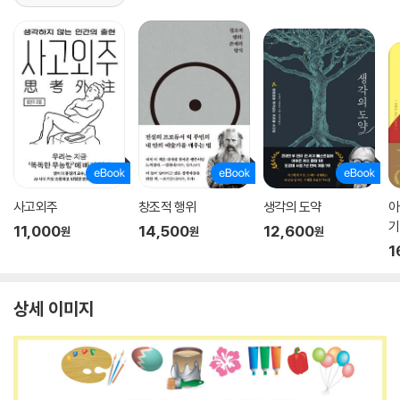
사고외주
창조적 행위
생각의 도약
아
기
11,000
14,500
12,600
원
원
원
1
상세 이미지