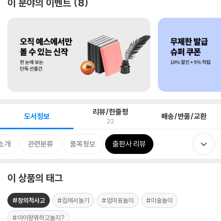
이 분야의 이벤트
8
리뷰/한줄평
도서정보
배송/반품/교환
22
소개
관련분류
품목정보
출판사 리뷰
이 상품의 태그
#창의적사고
#집에서놀기
#엄마표놀이
#미술놀이
#아이랑뭐하고놀지?