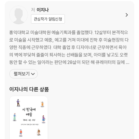
05. 화장솜 장미꽃
06. 팡팡 터지는 물풍선 물감
저
이지나
07. 데칼코마니 나비
관심작가 알림신청
PART 02. 소근육 발달을 위한 놀이
홍익대학교 미술대학원 예술기획과를 졸업했다. 12살부터 본격적으
08. 페이퍼 위빙
로 미술을 시작했고 예중, 예고를 거쳐 미대에 진학 후 미술현장의 다
09. 싹둑싹둑, 마음껏 오려봐!
양한 직종에 근무하였다. 대학 졸업 후 디자이너로 근무하면서 육아
10. 살랑살랑 종이 모빌 만들기
의 벽에 부딪혀 줄줄이 퇴사하는 선배들을 보며, 아이를 낳고도 오랫
11. 마스킹 테이프로 선 긋기
동안 할 수 있는 일이라는 판단에 28살이 되던 해 큐레이터의 길에 들
12. 툭툭 찍어 만드는 북극곰
어섰다. 2010~2019년까지 수호갤러리(분당), 한미사진미술관(서
펼쳐보기
13. 카네이션 팝업카드 만들기
울), 재단법인 한원미술관(서울)에서 큐레이터를 역임했다. 주로 한
14. 도트 스티커 불꽃놀이
국 근현대미술 재조명 및 현대 한국화의 다양성을 모색하는 전시를
이지나
의 다른 상품
기획하였으며, 초, 중, 고, 성인 등 다양한 연령층
PART 03. 촉감 발달을 위한 놀이
15. 바스락 바스락, 비닐에 찍은 그림
16. 알록달록 핑거페인팅 나무
17. 바셀린 물감 그림
18. 수제 점토로 쿠키 만들기
19. 종이 구겨 만든 낙엽 리스