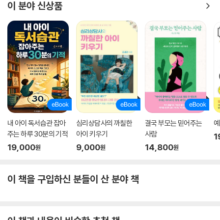
이 분야 신상품
내 아이 독서습관 잡아
심리상담사의 까칠한
결국 부모는 믿어주는
예
주는 하루 30분의 기적
아이 키우기
사람
1
19,000
9,000
14,800
원
원
원
이 책을 구입하신 분들이 산 분야 책