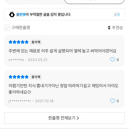
클린봇
이 부적절한 글을 감지 중입니다.
설정
구매한줄평
추천순
종이책
주변에 있는 재료로 아주 쉽게 설명되어 옆에 놓고 써먹어야겠어요
u*****m
2023.05.21.
0
종이책
어렵기만한 지식 뽐내기가아닌 정말 따라하기쉽고 재밌어서 아이도
좋아하네요♡
j**********r
2021.10.18.
0
한줄평 전체보기