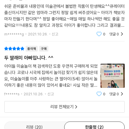
록 도와주는 것이 이 책의 가장 큰 매력이다.” 유승연 (하윤, 하린 엄마)
쉬운 준비물과 내용인데 미술관에서 볼법한 작품이 탄생해요^^큐레이터
출신이시지만 같은 엄마라 그런지 정말 쉽게 써주셨어요~ 아이가 책보자
마자 만들기 한다며^^ 정말 좋아해요~매일 매일 하나씩만 해도 좋을 것
“이 책을 통해 아이 눈높이에 딱 맞는 다양한 놀이들을 알게 되었고, 매일
같아요!!!!내용도 참 알차고 과정도 아이가 좋아합니다 그리고 결과물이
놀이를 구상해야 하는 시간을 더 이상 할애하지 않고 아이와 노는 시간으
정말 예뻐요^^ 그래서 전시해둬도 넘 좋습니다 아이의 자존감도 쑥 올라
로 활용하니, 육아의 질이 높아졌어요.”
m*******g
2021.10.26.
신고
0
댓글
0
갈 것만 같아요
이고은 (시훈 엄마)
종이책
구매
“아이랑 가정에서 ‘미술놀이’하면 ‘어떻게?’라는 단어가 먼저 떠오르는데
두 딸래미 아빠입니다. ^^
이 책은 일상생활에서 쉽게 접할 수 있는 미술 재료들을 이용해 아이와 엄
아이들 미술놀이 책 검색하던 도중 우연히 구매하게 되었
마 모두 손쉽게 활동을 시작할 수 있도록 도와준다는 점에 대해 박수를 쳐
습니다. 코로나 시국에 집에서 놀이감 찾기가 쉽지 않은데
주고 싶다.” 이은주 (건우 엄마)
요, 미술놀이를 아주 사랑하는 큰 딸아이(5세) 앉아서 놀
이하기 좋은 내용이 많이 있어서 좋네요! 사실 작은 딸아
“집 안에서 흔히 볼 수 있는 재료를 가지고 활동해 보는 것 자체로 아이에
이(2세)가 더 신나할 것 같기도 하네요. 똥손인 아빠도 같
f******s
2021.10.26.
신고
0
댓글
0
게 흥미를 이끌 수 있었다.” 조선화 (윤아 엄마)
이 할 수 있을 것 같은 쉬운 것도 있고 얼른 주말이 와서 딸
랑구들과 같이 꽁냥꽁냥 미술놀이 하면
리뷰 전체보기
리뷰
20
한줄평
2