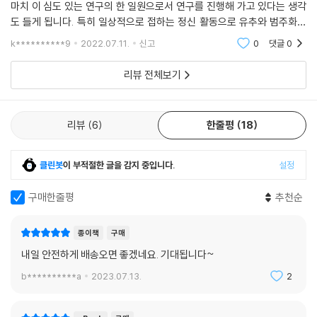
지 못하게 만드는 결함이 있다. 이러한 예들을 통해 순진한 유추의 긍정적
마치 이 심도 있는 연구의 한 일원으로서 연구를 진행해 가고 있다는 생각
-프롤로그 | 유추, 인지의 핵심 (32쪽)
적인 유사성에 대한 인식이 단지 잔가지나 큰 가지뿐만 아니라 줄기 자체
인 영향과 부정적인 영향을 다룬다. 8장 [세상을 뒤흔든 유추]에서는 통찰
도 들게 됩니다. 특히 일상적으로 접하는 정신 활동으로 유추와 범주화를
를 뒤흔드는 영향을 미친다는 것이다. 지금까지 지구를 뒤흔든 것이 있다
력 있는 과학자들의 위대한 발견을 다룬다. 수학과 물리학의 역사는 눈덩
설명하고 있어서 지루하지 않고 상당한 지적 쾌감도 얻는 경험을 할 수 있
k**********9
2022.07.11.
신고
0
댓글
0
면 바로 아인슈타인이 발견한 유사성이다.
이처럼 불어나는 일련의 유추이다. 여기서 다루는 아인슈타인의 유추는 E
을 것입니다.
=mc²의 의미를 이해하기 위한 아인슈타인의 점진적인 사고의 진전을 유
리뷰 전체보기
범주에 대한 고전적 시각은 이제 일반적으로 막다른 길로 인식되기 때문에
추 작용을 중심으로 보여 준다. 마지막의 에피다이얼로그는 두 화자(여기
일부 현대 철학자는 범주의 흐릿함과 모호함을 정확한 학문으로 만드는 일
엔 반전이 있다!)가 범주화와 유추 작용을 중심에 놓고 사고의 본질을 논쟁
에 나섰다. 그들의 목표는 개념이라는 정신적 성운을 탐험하는 것이다. 이
적으로 탐구하는 과정을 대화를 통해 보여 줌으로써 이 책에서 다루는 사
리뷰
6
한줄평
18
일은 정확한 소속 요건의 역할을 배척하고 대신 원형(특정 범주와의 평생
고에 대한 신선한 관점을 한눈에 파악할 수 있도록 돕는다.
에 걸친 모든 경험을 축약하는 장기 기억 속의 포괄적인 정신적 개체)이라
는 관념 혹은 평생에 걸쳐 직면하는 특정 범주에 대한 전형의 완전한 집합
클린봇
이 부적절한 글을 감지 중입니다.
설정
더글러스 호프슈태터는 『사고의 본질』을 설명하는 한 강연에서 이 책의 서
이라는 인식을 상기하는 범주화 이론의 정립으로 이어졌다.
술 방식에 대해 길의 작은 턱에서 시작해서 산으로 향하는 것이라고 말한
구매한줄평
추천순
바 있다. 흔히 이 책을 접하는 사람들은 앞의 방대한 사례들은 건너뛰고 아
-1장 | 단어의 환기 (82쪽)
인슈타인의 사고 과정으로 곧장 달려간다고 한다. 그러나 이러한 독해는
종이책
구매
저자의 의도를 충분히 파악하지 못하게 한다. 두 저자는 이 모든 유추의 과
내일 안전하게 배송오면 좋겠네요. 기대됩니다~
정이 사고의 본질을 이해하는 데 빼놓을 수 없는 실례들이라고 말하며, 일
상적이고 끊임없이 일어나는 유추의 편재성을 지각하는 것이 바로 인지 과
b**********a
2023.07.13.
2
흥미로운 질문은 오늘날의 평균적인 사람들이 오래전의 천재들이 오른 지
학에서 가장 핵심적이고 급진적(radical)인 주장임을 강조한다.
적 수준에 이르렀는지 그리고 심지어 넘어섰는지 여부에 대한 것이다. 우
리는 이 질문에 대한 답이 ‘아니오’일 것이라고 믿는다. 특출한 사람들이 지