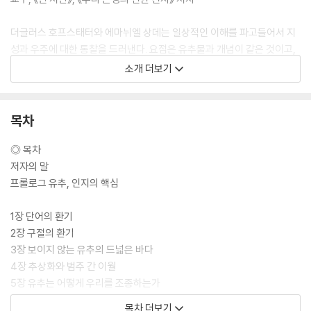
더글러스 호프스태터와 에마뉘엘 상데는 일상적인 이해를 파고들어서 지
성과 우주에 대한 통찰을 드러낸다. 요점은 유추물과 개념이 같은 것이고,
보편적으로 존재하는 것이며, 사고를 이해하는 열쇠라는 점을 깨닫는 것이
소개 더보기
다. 쉽게 읽히지만 깊이 있는 내용이다. 재미있는 동시에 심오하다._돈 노
먼 《심플은 정답이 아니다》, 《디자인과 인간 심리》 저자
목차
◎ 목차
저자의 말
프롤로그 유추, 인지의 핵심
1장 단어의 환기
◎ 도서 소개
2장 구절의 환기
3장 보이지 않는 유추의 드넓은 바다
‘유추’에 대한 관심으로 시작한 두 학자의 지적 교류
4장 추상화와 범주 간 이월
7년여에 걸친 사고 교환 끝에 완성된 ‘생각’에 관한 획기적인 생각!
5장 유추는 어떻게 우리를 조종하는가
더글러스 호프스태터는 인지과학·컴퓨터과학 분야에서 30년간 “사고의
6장 우리는 어떻게 유추를 조작하는가
목차 더보기