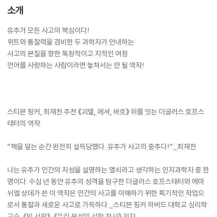
소개
유추가 모든 사고의 핵심이다!
위트와 통찰력을 겸비한 두 과학자가 안내하는
사고의 본질을 향한 독창적이고 지적인 여정
언어를 사랑하는 사람이라면 놓쳐서는 안 될 역작!
스티븐 핑커, 최재천 추천 《괴델, 에셔, 바흐》 뒤를 잇는 더글러스 호프스
태터의 역작
“책을 덮는 순간 완전히 설득당했다. 유추가 사고의 중추다!”_최재천
나는 유추가 인간의 지성을 설명하는 열쇠라고 생각하는 인지과학자 중 한
명이다. 수십 년 동안 유추의 성격을 탐구한 더글러스 호프스태터와 에마
뉘엘 상데가 쓴 이 역작은 인간의 사고를 이해하기 위한 획기적인 작업으
로서 통찰과 새로운 사고로 가득하다._스티븐 핑커 하버드 대학교 심리학
교수, 《빈 서판》, 《우리 본성의 선한 천사》 저자