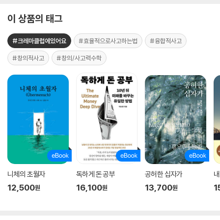
이 상품의 태그
#크레마클럽에있어요
#효율적으로사고하는법
#융합적사고
#창의적사고
#창의/사고력수학
니체의 초월자
독하게 돈 공부
공허한 십자가
내
12,500
16,100
13,700
1
원
원
원