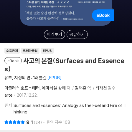
미리보기
공유하기
소득공제
크레마클럽
EPUB
사고의 본질(Surfaces and Essence
eBook
s)
유추, 지성의 연료와 불길
EPUB
더글러스 호프스태터
에마뉘엘 상데
저
김태훈
역
최재천
감수
arte
2017.12.22.
원서
Surfaces and Essences: Analogy as the Fuel and Fire of T
hinking
9.1
판매지수
108
24