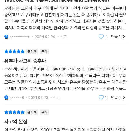
운 시각을 보여 준다.
으로 사고에 대해 사고하게 만들 것이다. -엘리자베스 로프터스 (캘리포니
우리는 아는 것과 익숙한 것의 죄수인 정도가 아니라 무기징역수이다. 그
오랫동안 고민하다 구매하게 된 책이다. 원래 이런류의 책들은 이북보다
명확하고, 생생하다. 그리고 독자적이다 !
아 대학교 석좌교수)
러나 다행스럽게도 우리에겐 감옥을 계속 더 크게, 실로 무한하게 넓힐 수
종이책으로 구비해두고 천천히 읽어가는 것을 더 좋아하고 이따금식 필요
한국어판은 ‘통섭’의 과학자이자 미국과 한국을 넘나드는 저술 활동으로
있는 능력이 있다. 오직 아는 것만이 우리를 아는 것에서 해방시킬 수 있다.
할 때 종이를 넘기면서 생각도 함께 정리하고 넘겨가는 것을 좋아하는데,
탁월한 언어 감각을 지닌 이화여자대학교 에코과학부 석좌 교수, 최재천
? 《사고의 본질》은 인지과학의 주류 논의와 함께 놓여야 한다. 유추는 이
역시나 이북의 최대의 매력인 편의성과 가격의 합리성의 유혹을 이기지 못
---「5장 | 유추는 어떻게 우리를 조종하는가」중에서
교수의 감수를 거쳐 번역의 정교화에 힘썼으며, 책의 마지막에는 최재천
하고, 구매하였다. 사실 이런류의 두껍고 두고두고 읽음직한 책들은 개정
해의 결과일 뿐만 아니라 필수적인 시작점이다. -사이언스
s********d
2024.02.20.
신고
1
댓글
0
교수의 해제를 실어 한국 독자들의 이해를 돕고자 했다.
되면서 수정되는 경
‘번역’이라고 부를 만한 참된 번역은 실로 가장 미세한 단어의 문법적 어미
? 페이지마다 명쾌하고 읽는 즐거움을 선사한다. 《사고의 본질》은 통찰력
부터 텍스트와 그것이 말하는 사건 및 관념이 내재된 포괄적인 전체 문화
유추가 모든 사고의 핵심이다!
종이책
구매
의 보석이다. -네이처
적 맥락까지 상상할 수 있는 모든 층위에서 실행하는 유추 작용을 수반한
장을 넘길수록 명료해지는 유추와 범주화의 능력
유추가 사고의 중추다
다.
우선 책두께가 마음에든다. 나는 이런 책이 좋다. 읽는데 점점 이해가가고
? 명확하고, 생생하다. 그리고 독자적이다 ! -월스트리트 저널
---「6장 | 우리는 어떻게 유추를 조작하는가」중에서
『사고의 본질』의 1, 2, 3장은 범주와 유추가 무엇인지 상세하게 다룬다. 1
동의하게된다. 희미한 개념이 점점 구체화되며 설득력을 더해간다. 우리
장 [단어의 환기]에서 두 저자는 단일어로 포함되는 범주에 초점을 맞춘
모두는 원활한 의사소통을 위해 사소한 유추를 활용한다. 유추는 다른사람
컴퓨터가 사회를 혁신했지만 어휘를 혁신하지 못한 이유는 이 대단히 강력
다. 사전적 개념과 실제 개념 사용의 예를 비교하면서 어머니(mother)라
에 대한 이해의 뿌리이고 세상과 연계하는 방식을 좌우하는 진화의 산물이
◎ 책 속에서
한 도구들이 모두 친숙한 범주에 접목되어 대량으로 어휘 라벨을 빌려왔기
는 개념에서 출발해 어떻게 모국과 같은 비유적 용법으로 나아가는지, 유
다. P247,P273 1줄 개에게는 언어라벨이 없는 대신 ㅡㅡ모든 동물들에게
s*****6
2021.03.23.
신고
1
댓글
0
때문이다. (중략) 웹과 전자 기술을 중심으로 불어난 어휘를 체계적으로
추 작용과 범주화를 통해 살펴본다. 2장 [구절의 환기]에서는 관용구를 살
는 자기
이 책에서 우리가 ‘범주’와 ‘범주화’라고 부르는 것은 어떤 뜻을 지닐까? 우
탐구해보면 대단히 친숙하고 일상적인 물리적 범주가 새로운 현상에 대한
핀다. 이 관용구들은 라벨이 붙은 구절인데, 의사소통 과정에서 즉각적으
리에게 범주는 오랜 시간에 걸쳐 형성되었고 때로는 느리게, 때로는 빠르
유추의 가장 일반적이고 믿을 만한 원천이라는 우리의 논지를 확인하게 된
종이책
구매
로 사용되는 범주화에 따른 유추를 다룬다. 3장 [보이지 않는 유추의 드넓
게 진화하며, 조직적인 방식으로 정보를 담아서 적절한 조건 아래 접근을
다.
사고의 본질
은 바다]에서는 언어 라벨이 없는 구절을 다룬다. 이렇게 새롭게 등장한 범
허용하는 관념적 구조물이다. 범주화는 머릿속에서 어떤 대상이나 상황을
---「7장 | 순진한 유추」중에서
주의 언어들은 과거의 사건이나 기억과 연결되어 ‘상기성 일화’를 낳는다.
이 책의 탄생 배경은 1998년 7월 중순 불가리아 소피아에서 열린 학회에