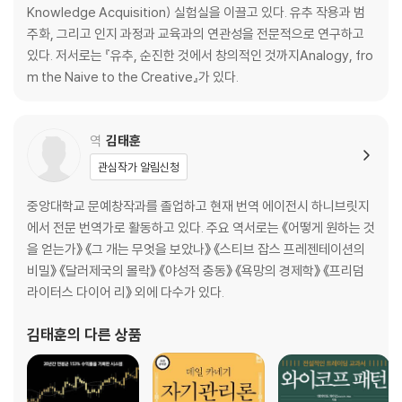
Knowledge Acquisition) 실험실을 이끌고 있다. 유추 작용과 범
(melting)”과 같은 단어 선택은 어린아이들이 덜 추상화된 범주 체계를
주화, 그리고 인지 과정과 교육과의 연관성을 전문적으로 연구하고
가지고 유추를 행한다는 것을 보여준다. 어른의 시각에서 어린아이들이 선
있다. 저서로는 『유추, 순진한 것에서 창의적인 것까지Analogy, fro
택하는 단어들은 실수로 보이지만, 사실 이들의 언어 사용은 어른들이 하
m the Naive to the Creative』가 있다.
는 의미상의 근사화와 크게 다르지 않다. 단지 어른들의 개념은 아이들의
개념보다 약간 더 정교할 뿐이다.
‘유추가 모든 사고의 핵심’이라는 주장은 더글러스 호프스태터가 1950년
역
김태훈
대 후반부터 수집해 온 방대한 양의 사례들에 의해 설득력을 더한다. 더글
관심작가 알림신청
러스 호프스태터가 늘 수첩과 볼펜을 소지하고 다니며 다른 사람들의 말실
수를 수집하는 것은 유명하다. 이뿐 아니라 스스로 저지른 말실수들을 기
중앙대학교 문예창작과를 졸업하고 현재 번역 에이전시 하니브릿지
록해 여러 라벨이 붙은 상자에 정리한다. 그의 연구소에서는 일상과도 같
에서 전문 번역가로 활동하고 있다. 주요 역서로는 《어떻게 원하는 것
은 일이다. 말실수를 수집하는 작업은 두 저자에게 큰 의미가 있다. 말실수
을 얻는가》 《그 개는 무엇을 보았나》 《스티브 잡스 프레젠테이션의
는 바로 인지 작용의 핵심을 보여주는 결정적인 증거들이기 때문이다. 말
비밀》 《달러제국의 몰락》 《야성적 충동》 《욕망의 경제학》 《프리덤
실수는 실시간으로 범주화를 해야 하는 끊임없는 압박 속에서 개념적 합선
라이터스 다이어 리》 외에 다수가 있다.
이 일어난다는 사실을 드러낸다. 두 저자는 각 판본의 5장 「유추는 어떻게
우리를 조종하는가」에서 핵심적인 차원에서는 ‘정확하게 같은 것’을 말하
김태훈
의 다른 상품
는 동시에 각각 프랑스와 미국 문화에 맞는 말실수의 사례들을 실었다.
이 책에서 밝히는 번역 작업의 과정도 흥미롭다. 번역 작업 역시 고도의 유
추에 의한 작업이다. 실로 가장 미세한 단어의 문법적 어미부터 텍스트와