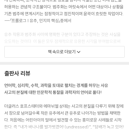
오가며 엄청나게 다른 상황을 공통점으로 잇고, 언뜻 거의 동일해 보이는
허용하는 관념적 구조물이다. 범주화는 머릿속에서 어떤 대상이나 상황을
상황을 구분하기도 한다. 이러한 범주 간 이월은 유추 작용이 창의적인 발
기존 범주에 연계시키는 잠정적이고 점진적이며 윤곽이 흐릿한 작업이다.
상으로 나아가는 중요한 단계이다. 5장 〈유추는 어떻게 우리를 조종하는
---「프롤로그 | 유추, 인지의 핵심」중에서
가〉에서는 유추가 어떻게 우리를 조종하는지 다양한 사례를 통해 보여 준
다. 유추는 단순히 사고를 돕는 것이 아니라 우리의 정신적 활동에 마구 간
유추 작용과 범주화 사이에 명확한 구분이 있다고 주장하는 것은 사실을
섭하면서 사고를 조종한다. 또한 우리는 무리하게 자신이 흥미를 느끼는
오도하는 것이다. 이 둘은 모두 잠재적으로 유용한 시각을 부여함으로써
것을 강조하기 위해, 그리고 자신의 관점을 내세우기 위해 의도적으로 유
우리가 마주치는 새로운 상황을 해석하기 위해 두 가지 정신적 개체 사이
책 속으로 더보기
추를 활용하기도 하는데, 이는 6장 〈우리는 어떻게 유추를 조작하는가〉에
에 연결 고리를 만들기 때문이다. 앞으로 살펴보겠지만 이런 정신 작용은
서 캐리커처 유추를 설명하면서 상세하게 다루고 있다.
어떤 대상에 대한 아주 단순한 인지부터 인류의 지성에 대한 아주 원대한
7장과 8장은 과학적 사고에서의 유추를 다룬다. 7장 〈순진한 유추〉에서는
기여에 이르는 범위를 포괄한다. 그래서 유추 작용은 단지 이따금 이루어
출판사 리뷰
비전문가가 과학적 개념에 대한 인식의 토대로 삼는 순진한 유추를 다룬
지는 정신적 운동이 아니라 지각의 생명소 자체로서, 일상적인 지각(‘저것
다. 예로 나눗셈을 분할로 교육하는 경우 나눗셈의 폭넓은 층위를 이해하
은 탁자다’)부터 절묘한 예술적 통찰과 (일반 상대성 원리 같은) 추상적인
언어학, 심리학, 수학, 과학을 토대로 펼치는 경계를 허무는 사유
지 못하게 만드는 결함이 있다. 이러한 예들을 통해 순진한 유추의 긍정적
과학적 발견까지 모든 층위에 퍼져 있다. 이 두 극단 사이에서 우리가 항상
사고의 본질에 대한 인문학적 통찰을 과학자의 언어로 풀다!
인 영향과 부정적인 영향을 다룬다. 8장 〈세상을 뒤흔든 유추〉에서는 통찰
수행하는 정신 작용, 즉 상황 해석, 다양한 대상에 대한 특성 판단, 결정, 새
력 있는 과학자들의 위대한 발견을 다룬다. 수학과 물리학의 역사는 눈덩
로운 대상에 대한 학습 같은 것이 존재하며, 이 모든 정신 작용은 동일한 근
더글러스 호프스태터와 에마뉘엘 상데는 사고의 본질을 다루기 위해 장에
이처럼 불어나는 일련의 유추이다. 여기서 다루는 아인슈타인의 유추는 E
본적 메커니즘을 통해 이루어진다.
서 장으로 넘어갈수록 작은 유추에서 큰 유추로 나아가는 방법을 채택한
=mc²의 의미를 이해하기 위한 아인슈타인의 점진적인 사고의 진전을 유
---「프롤로그 | 유추, 인지의 핵심」중에서
다. 처음에는 어린아이의 말에서 발견할 수 있는 흥미로운 사례들로 시작
추 작용을 중심으로 보여 준다. 마지막의 에피다이얼로그는 두 화자(여기
한다. 즉 “내가 바나나를 발가벗겼어!(undressed)”, “담배가 녹고 있어!