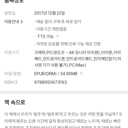
품목정보
탁월한 언어 감각을 지닌 이화여자대학교 에코과학부 석좌 교수, 최재천
교수의 감수를 거쳐 번역의 정교화에 힘썼으며, 책의 마지막에는 최재천
발행일
2017년 12월 22일
교수의 해제를 실어 한국 독자들의 이해를 돕고자 했다.
이용안내
배송 없이 구매 후 바로 읽기
이용기간 제한없음
유추가 모든 사고의 핵심이다!
TTS 가능
장을 넘길수록 명료해지는 유추와 범주화의 능력
저작권 보호를 위해 인쇄 기능 제공 안함
『사고의 본질』의 1, 2, 3장은 범주와 유추가 무엇인지 상세하게 다룬다. 1
장 〈단어의 환기〉에서 두 저자는 단일어로 포함되는 범주에 초점을 맞춘다.
지원기기
크레마,PC(윈도우 - 4K 모니터 미지원),아이폰,아이
패드,안드로이드폰,안드로이드패드,전자책단말기(저
사전적 개념과 실제 개념 사용의 예를 비교하면서 어머니(mother)라는
사양 기기 사용 불가),PC(Mac)
개념에서 출발해 어떻게 모국과 같은 비유적 용법으로 나아가는지, 유추
작용과 범주화를 통해 살펴본다. 2장 〈구절의 환기〉에서는 관용구를 살핀
파일/용량
EPUB(DRM) | 34.85MB
다. 이 관용구들은 라벨이 붙은 구절인데, 의사소통 과정에서 즉각적으로
ISBN13
9788950973193
사용되는 범주화에 따른 유추를 다룬다. 3장 〈보이지 않는 유추의 드넓은
바다>에서는 언어 라벨이 없는 구절을 다룬다. 이렇게 새롭게 등장한 범주
의 언어들은 과거의 사건이나 기억과 연결되어 ‘상기성 일화’를 낳는다. 그
책 속으로
리고 그 사이에는 깊은 수준의 개념적 골격을 공유하는 사례가 많다. 이로
써 우리의 개념의 창고가 풍부하고 미묘하다는 것을 보여준다.
이 책에서 우리가 ‘범주’와 ‘범주화’라고 부르는 것은 어떤 뜻을 지닐까? 우
4장 〈추상화와 범주 간 이월〉에서는 추상화가 정도가 높아지면서 한 개념
리에게 범주는 오랜 시간에 걸쳐 형성되었고 때로는 느리게, 때로는 빠르
이 범주를 넘나드는 예들을 다룬다. 이러한 비약은 추상화의 층위 사이를
게 진화하며, 조직적인 방식으로 정보를 담아서 적절한 조건 아래 접근을