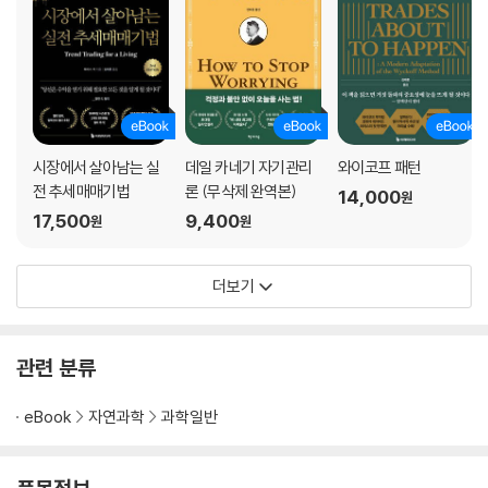
그것이 말하는 사건 및 관념이 내재된 포괄적인 전체 문화적 맥락까지, 상
상할 수 있는 모든 층위에서 유추 작용을 수반하는 복잡한 작업이 바로 번
역 작업인 것이다. 『사고의 본질』은 흔하지 않은 번역 과정, 영어판과 프랑
스어판 각 원서가 서로의 번역본이면서 번역본이 아니라는 생각 속에서 수
많은 왕복 작업 끝에 탄생했다. 또한 두 언어의 원어민 모두에게 ‘같은 느
낌’을 주는 것이 중요했기에 단순히 단어를 옮기는 것이 아닌 문화 이식 방
법을 사용했다. (한국어판 역시 독자들에게 같은 느낌을 주기 위해 사례 단
시장에서 살아남는 실
데일 카네기 자기관리
와이코프 패턴
어들을 교체하고 보완하는 문화 이식의 과정을 거쳤다. 121~126쪽) 『사고
전 추세매매기법
론 (무삭제 완역본)
14,000
원
의 본질』자체가 유추가 인지 과정에서 어떤 역할을 하는지 보여 주는 좋은
17,500
9,400
원
원
예시다.
이렇게 일상적으로 접하는 정신 활동으로 유추와 범주화를 설명하고 있기
더보기
때문에 언어학, 인지 과학 및 언어 철학에 관심 있는 사람들에게 상당한 지
적 쾌감을 준다. 또한 두 저자의 위트가 살아 있어 획기적인 사고를 다루는
학술서임에도 딱딱하거나 지루하지 않다. ‘언어’와 우리가 살고 있는 세계
관련 분류
를 묶는 이 정교한 작업은 일상적 사고, 의사소통, 공감, 다른 사람들과 그
들의 경험을 이해하고 자신의 경험을 이해하고 새로운 사고로 도약하는 데
eBook
자연과학
과학일반
에 비유를 의식적, 혹은 잠재의식적으로 사용하는 것에 대한 매우 흥미로
운 시각을 보여 준다.
한국어판은 ‘통섭’의 과학자이자 미국과 한국을 넘나드는 저술 활동으로