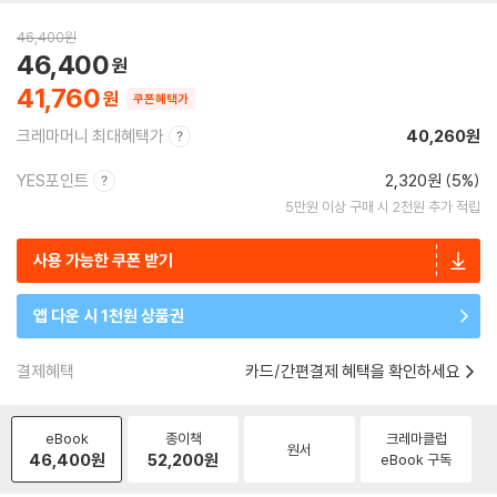
46,400
원
46,400
41,760
쿠폰혜택가
크레마머니 최대혜택가
40,260원
YES포인트
2,320원 (5%)
5만원 이상 구매 시 2천원 추가 적립
사용 가능한 쿠폰 받기
앱 다운 시 1천원 상품권
결제혜택
카드/간편결제 혜택을 확인하세요
eBook
종이책
크레마클럽
원서
46,400
원
52,200
원
eBook 구독