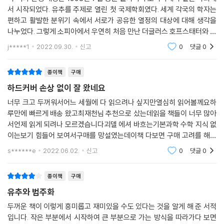
기존 범주에 연계시키는 잠정적이고 점진적이며 윤곽이 흐릿한 작업이다.
그리고 그 사이에는 깊은 수준의 개념적 골격을 공유하는 사례가 많다. 이
서 시작되었다. 유추를 주제로 열린 첫 국제학회였다. 세계 각국의 학자는
오랜 의미와 새로운 의미가 사촌이라는 점에는 의심의 여지가 없고, 그 간
로써 우리의 개념의 창고가 풍부하고 미묘하다는 것을 보여준다.
편하고 활발한 분위기 속에서 서로가 공유한 열정의 대상에 대해 생각을
-프롤로그 | 유추, 인지의 핵심 (25쪽)
극을 잇는 일부 유추를 설명하려면 쉽지 않은 속성 강의와 상당한 상상력
나누었다. 그렇게 소피아에서 우연히 처음 만난 더글러스 호프스태터와 에
의 도약이 필요하지만, 일단 파악하고 나면 공통의 추상적 핵심이 명확해
마뉴엘 상데는 바로 호감을 느꼈다. 에마뉴엘 상데는 유추 작용과 범주화
4장 [추상화와 범주 간 이월]에서는 추상화가 정도가 높아지면서 한 개념
j*****1
2022.09.30.
신고
0
댓글
0
진다.
를 깊이 있게 연구
이 범주를 넘나드는 예들을 다룬다. 이러한 비약은 추상화의 층위 사이를
---「7장 | 순진한 유추」중에서
오가며 엄청나게 다른 상황을 공통점으로 잇고, 언뜻 거의 동일해 보이는
종이책
구매
유추 작용과 범주화 사이에 명확한 구분이 있다고 주장하는 것은 사실을
상황을 구분하기도 한다. 이러한 범주 간 이월은 유추 작용이 창의적인 발
오도하는 것이다. 이 둘은 모두 잠재적으로 유용한 시각을 부여함으로써
하드커버 손상 없이 잘 왔네요
순진한 수학적 유추는 수학자가 아닌 사람의 머릿속에 평생 자리를 잡고
상으로 나아가는 중요한 단계이다. 5장 [유추는 어떻게 우리를 조종하는
우리가 마주치는 새로운 상황을 해석하기 위해 두 가지 정신적 개체 사이
종종 막다른 길과 혼란 그리고 실수로 이끄는 경향이 있다. 이런 운명을 피
너무 크고 두꺼워서어느 세월에 다 읽으려나 싶지만열심히 읽어볼께요하
가]에서는 유추가 어떻게 우리를 조종하는지 다양한 사례를 통해 보여 준
에 연결 고리를 만들기 때문이다. 앞으로 살펴보겠지만 이런 정신 작용은
하려면 갈수록 정교화와 추상화의 수준이 높아지는 수학적 관념을 접하면
루만에 빠르게 배송 왔고최재천님 추천으로 샀는데읽을 책들이 너무 많아
다. 유추는 단순히 사고를 돕는 것이 아니라 우리의 정신적 활동에 마구 간
어떤 대상에 대한 아주 단순한 인지부터 인류의 지성에 대한 아주 원대한
서 범주 체계를 점차 다듬어야 한다. 그러나 직업적 수학자의 경우는 어떨
서언제 읽게 되려나 모르겠습니다괴델 에셔 바흐는기본과학 수학 지식 없
섭하면서 사고를 조종한다. 또한 우리는 무리하게 자신이 흥미를 느끼는
기여에 이르는 범위를 포괄한다. 그래서 유추 작용은 단지 이따금 이루어
이는보기 힘들어 보여서구매를 망설였는데이책 다보면 구매 고려를 해봐
까? 그들도 여기저기서 넘어지지 않으려고 순진한 유추에 의존할까, 아니
것을 강조하기 위해, 그리고 자신의 관점을 내세우기 위해 의도적으로 유
야겠어요철학과 사고의 높이시선의 높이를 높이기 위해여러가지 어려운
지는 정신적 운동이 아니라 지각의 생명소 자체로서, 일상적인 지각(‘저것
면 그들의 직업적 삶에 대한 이런 시각 자체가 초보자와 전문가의 관계를
s******e
2022.06.02.
신고
0
댓글
0
추를 활용하기도 하는데, 이는 6장 [우리는 어떻게 유추를 조작하는가]에
책들에 도전 중인데다 읽
은 탁자다’)부터 절묘한 예술적 통찰과 (일반 상대성 원리 같은) 추상적인
지나치게 순진하게 유추한 결과일까?
서 캐리커처 유추를 설명하면서 상세하게 다루고 있다.
과학적 발견까지 모든 층위에 퍼져 있다. 이 두 극단 사이에서 우리가 항상
---「8장 | 세상을 뒤흔든 유추」중에서
종이책
구매
수행하는 정신 작용, 즉 상황 해석, 다양한 대상에 대한 특성 판단, 결정, 새
7장과 8장은 과학적 사고에서의 유추를 다룬다. 7장 [순진한 유추]에서는
유추와 범주화
로운 대상에 대한 학습 같은 것이 존재하며, 이 모든 정신 작용은 동일한 근
“뛰어난 수학자는 정리 혹은 이론 사이의 유사성을 보지만 최고의 수학자
비전문가가 과학적 개념에 대한 인식의 토대로 삼는 순진한 유추를 다룬
두꺼운 책이 이렇게 흥미롭고 재미있을 수도 있다는 것을 알게 해 준 서적
본적 메커니즘을 통해 이루어진다.
는 유사성 사이의 유사성을 본다.” (중략) 아인슈타인의 창의적 생애가 명
다. 예로 나눗셈을 분할로 교육하는 경우 나눗셈의 폭넓은 층위를 이해하
입니다. 작은 부분에서 시작하여 큰 부분으로 가는 방식을 따라가다 보면
확하게 예시하는 것은 과학이라는 거대한 나무에 존재하는 심오하고 추상