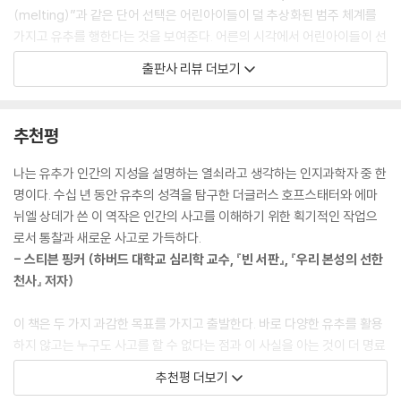
엔 반전이 있다!)가 범주화와 유추 작용을 중심에 놓고 사고의 본질을 논쟁
범주에 대한 고전적 시각은 이제 일반적으로 막다른 길로 인식되기 때문에
(melting)”과 같은 단어 선택은 어린아이들이 덜 추상화된 범주 체계를
적으로 탐구하는 과정을 대화를 통해 보여 줌으로써 이 책에서 다루는 사
일부 현대 철학자는 범주의 흐릿함과 모호함을 정확한 학문으로 만드는 일
가지고 유추를 행한다는 것을 보여준다. 어른의 시각에서 어린아이들이 선
고에 대한 신선한 관점을 한눈에 파악할 수 있도록 돕는다.
에 나섰다. 그들의 목표는 개념이라는 정신적 성운을 탐험하는 것이다. 이
택하는 단어들은 실수로 보이지만, 사실 이들의 언어 사용은 어른들이 하
출판사 리뷰 더보기
더글러스 호프슈태터는 『사고의 본질』을 설명하는 한 강연에서 이 책의 서
일은 정확한 소속 요건의 역할을 배척하고 대신 원형(특정 범주와의 평생
는 의미상의 근사화와 크게 다르지 않다. 단지 어른들의 개념은 아이들의
술 방식에 대해 길의 작은 턱에서 시작해서 산으로 향하는 것이라고 말한
에 걸친 모든 경험을 축약하는 장기 기억 속의 포괄적인 정신적 개체)이라
개념보다 약간 더 정교할 뿐이다.
바 있다. 흔히 이 책을 접하는 사람들은 앞의 방대한 사례들은 건너뛰고 아
는 관념 혹은 평생에 걸쳐 직면하는 특정 범주에 대한 전형의 완전한 집합
추천평
인슈타인의 사고 과정으로 곧장 달려간다고 한다. 그러나 이러한 독해는
이라는 인식을 상기하는 범주화 이론의 정립으로 이어졌다.
‘유추가 모든 사고의 핵심’이라는 주장은 더글러스 호프스태터가 1950년
저자의 의도를 충분히 파악하지 못하게 한다. 두 저자는 이 모든 유추의 과
---「1장 | 단어의 환기」중에서
대 후반부터 수집해 온 방대한 양의 사례들에 의해 설득력을 더한다. 더글
나는 유추가 인간의 지성을 설명하는 열쇠라고 생각하는 인지과학자 중 한
정이 사고의 본질을 이해하는 데 빼놓을 수 없는 실례들이라고 말하며, 일
러스 호프스태터가 늘 수첩과 볼펜을 소지하고 다니며 다른 사람들의 말실
명이다. 수십 년 동안 유추의 성격을 탐구한 더글러스 호프스태터와 에마
상적이고 끊임없이 일어나는 유추의 편재성을 지각하는 것이 바로 인지 과
흥미로운 질문은 오늘날의 평균적인 사람들이 오래전의 천재들이 오른 지
수를 수집하는 것은 유명하다. 이뿐 아니라 스스로 저지른 말실수들을 기
뉘엘 상데가 쓴 이 역작은 인간의 사고를 이해하기 위한 획기적인 작업으
학에서 가장 핵심적이고 급진적(radical)인 주장임을 강조한다.
적 수준에 이르렀는지 그리고 심지어 넘어섰는지 여부에 대한 것이다. 우
록해 여러 라벨이 붙은 상자에 정리한다. 그의 연구소에서는 일상과도 같
로서 통찰과 새로운 사고로 가득하다.
리는 이 질문에 대한 답이 ‘아니오’일 것이라고 믿는다. 특출한 사람들이 지
은 일이다. 말실수를 수집하는 작업은 두 저자에게 큰 의미가 있다. 말실수
- 스티븐 핑커 (하버드 대학교 심리학 교수, 『빈 서판』, 『우리 본성의 선한
닌 위대한 재능은 범주의 목록에 기초한 독창적으로 중요한 유추를 통해
는 바로 인지 작용의 핵심을 보여주는 결정적인 증거들이기 때문이다. 말
천사』 저자)
누구도 이전에 이해하지 못한 상황에서 정말로 중요한 것을 포착하는 데서
실수는 실시간으로 범주화를 해야 하는 끊임없는 압박 속에서 개념적 합선
나왔기 때문이다. 이는 시대를 막론하고 드문 재능이다.
이 일어난다는 사실을 드러낸다. 두 저자는 각 판본의 5장 「유추는 어떻게
이 책은 두 가지 과감한 목표를 가지고 출발한다. 바로 다양한 유추를 활용
◎ 추천사
---「2장 | 구절의 환기」중에서
우리를 조종하는가」에서 핵심적인 차원에서는 ‘정확하게 같은 것’을 말하
하지 않고는 누구도 사고를 할 수 없다는 점과 이 사실을 아는 것이 더 명료
는 동시에 각각 프랑스와 미국 문화에 맞는 말실수의 사례들을 실었다.
하게 사고하는 데 도움이 된다는 점을 보여 주는 것이다. 두 저자는 일상적
? 나는 유추가 인간의 지성을 설명하는 열쇠라고 생각하는 인지과학자 중
과거에 얻은 특정 기억을 활성화하는 일은 단지 유사성을 찾아내 과거와
추천평 더보기
인 대화부터 아인슈타인의 과학적 사고 과정까지, 전체 스펙트럼에 걸쳐
한 명이다. 수십 년 동안 유추의 성격을 탐구한 더글러스 호프스태터와 에
현재를 연결하는 것이 지적으로 즐겁기 때문에 실행하는 정신적 유희가 아