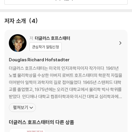
근본적인 메커니즘에 대한 컴퓨터 모델”을 구축하기 위해 노력해 왔다. 그
7장 순진한 유추
의 연구 분야는 구글 번역이나 IBM의 슈퍼컴퓨터 왓슨(Watson) 같은, 단
8장 세상을 뒤흔든 유추
순히 컴퓨터의 속도가 빨라지고 메모리가 커지면서 가능해진 응용과학으
에피다이얼로그 인지의 핵심에 대한 논쟁
저자 소개
4
로서의 인공지능 모델과는 궤를 달리한다. 그에게 퓰리처상을 안겨 준 저
서 『괴델, 에셔, 바흐』(1979)에서 컴퓨팅, 인지 과학, 신경 과학 및 심리학
감수?해제 우리의 생각을 지배하는 메커니즘
의 교차점이라 불리는 ‘이상한 고리’ 개념을 발표한 이후 지치지 않고 인간
저
더글러스 호프스태터
의 사고 과정을 모델로 하는 인공지능을 개발하려고 시도하고 있다. 『사고
주석
관심작가 알림신청
의 본질』은 인간 사고의 본질에 한 발 다가선 연구 성과이다.
참고 문헌
『사고의 본질』은 긴밀한 협업의 결과물이기도 하다. 1998년 불가리아에
색인
Douglas Richard Hofstadter
서 열린 ‘유추’에 관한 한 컨퍼런스에서 파리 제8대학 인지 및 발달 심리학
더글러스 호프스태터는 미국의 인지과학자이자 작가이다. 1961년
교수인 에마뉘엘 상데 교수를 만나 학술적 교류를 하기 시작한다. 이후 상
노벨 물리학상을 수상한 아버지 로버트 호프스태터의 학문적 자질을
데 교수가 펴낸 유추 작용과 범주화에 관한 책 『유추, 순진한 것에서 창의
이어받아 일찍이 과학자의 길로 접어들었다. 1965년 스탠퍼드 대학
적인 것까지Analogy, from the Naive to the Creative』를 읽고 단번
교를 졸업했고, 1975년에는 오리건 대학교에서 물리학 박사 학위를
에 매료되어 영어 번역본을 출간하기를 자청한다. 이 아이디어는 번역에
받았다. 인디애나 대학교 컴퓨터학과와 미시간 대학교 심리학과에서
머물지 않고 함께 “유추가 사고에서 차지하는 근본적인 역할을 소개하는
인공지능 연구에 몰두했다. 독일 레겐스부르크 대학교, 미국 인디애
펼쳐보기
책”을 쓰는 것으로 발전했다. 그렇게 시작된 두 학자의 공동 연구는 7년여
나 대학교와 MIT 등 여러 대학교의 객원교수를 역임했다. 현재 인디
의 시간을 거쳐 프랑스어판과 영어판 두 개의 판본으로 동시에 출간되기에
애나 대학교 인지과학 및 컴퓨터과학과 교수로 재직하고 있으며, 프
더글러스 호프스태터
의 다른 상품
이른다.
린스턴 대학교와 하버드 대학교에서 과학철학, 비교문학, 심리학
이 책에서 지성의 연료이자 불길, 즉 원천이자 결과물이라고 말하는 ‘유