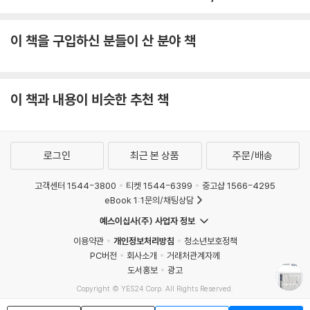
유추의 가장 일반적이고 믿을 만한 원천이라는 우리의 논지를 확인하게 된
다.
이 책을 구입하신 분들이 산 분야 책
-7장 | 순진한 유추 (538~539쪽)
이 책과 내용이 비슷한 추천 책
오랜 의미와 새로운 의미가 사촌이라는 점에는 의심의 여지가 없고, 그 간
극을 잇는 일부 유추를 설명하려면 쉽지 않은 속성 강의와 상당한 상상력
로그인
최근 본 상품
주문/배송
의 도약이 필요하지만, 일단 파악하고 나면 공통의 추상적 핵심이 명확해
진다.
고객센터 1544-3800
티켓 1544-6399
중고샵 1566-4295
eBook 1:1문의/채팅상담
-7장 | 순진한 유추 (541쪽)
예스이십사(주) 사업자 정보
이용약관
개인정보처리방침
청소년보호정책
PC버전
회사소개
거래처관계자께
도서홍보
광고
순진한 수학적 유추는 수학자가 아닌 사람의 머릿속에 평생 자리를 잡고
Copyright © YES24 Corp. All Rights Reserved.
종종 막다른 길과 혼란 그리고 실수로 이끄는 경향이 있다. 이런 운명을 피
MATOM10