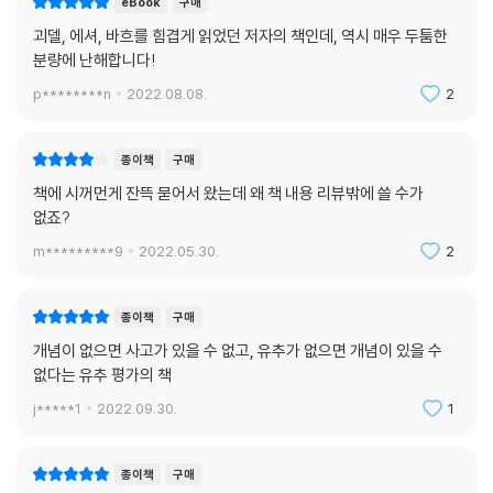
eBook
구매
닌 위대한 재능은 범주의 목록에 기초한 독창적으로 중요한 유추를 통해
괴델, 에셔, 바흐를 힘겹게 읽었던 저자의 책인데, 역시 매우 두툼한
누구도 이전에 이해하지 못한 상황에서 정말로 중요한 것을 포착하는 데서
분량에 난해합니다!
나왔기 때문이다. 이는 시대를 막론하고 드문 재능이다.
p********n
2022.08.08.
2
-2장 | 구절의 환기 (183-184쪽)
종이책
구매
책에 시꺼먼게 잔뜩 묻어서 왔는데 왜 책 내용 리뷰밖에 쓸 수가
없죠?
과거에 얻은 특정 기억을 활성화하는 일은 단지 유사성을 찾아내 과거와
m*********9
2022.05.30.
2
현재를 연결하는 것이 지적으로 즐겁기 때문에 실행하는 정신적 유희가 아
니다. 일반적으로 우리가 자동적으로 실행하는 행위는 살아가는 데 중요한
역할을 한다. 과거에 일어난 사건을 상기하는 것은 새로운 사건을 이해한
종이책
구매
후 선택적으로 실행할 수 있는 여유로운 부가적 행위가 아니다. 이런 상기
개념이 없으면 사고가 있을 수 없고, 유추가 없으면 개념이 있을 수
는 새로운 상황을 이해하는 행위 자체와 깊은 관련이 있다.
없다는 유추 평가의 책
j*****1
2022.09.30.
1
-3장 | 보이지 않는 유추의 드넓은 바다 (240-241쪽)
종이책
구매