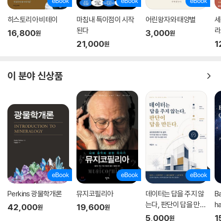
있는 능력이 있다. 오직 아는 것만이 우리를 아는 것에서 해방시킬 수 있다.
히스토리아 비테이
마침내 특이점이 시작
어린왕자와 태양별
세
된다
라
-5장 | 유추는 어떻게 우리를 조종하는가 (429~431쪽)
16,800
3,000
원
원
21,000
1
원
이 분야 신상품
‘번역’이라고 부를 만한 참된 번역은 실로 가장 미세한 단어의 문법적 어미
부터 텍스트와 그것이 말하는 사건 및 관념이 내재된 포괄적인 전체 문화
적 맥락까지 상상할 수 있는 모든 층위에서 실행하는 유추 작용을 수반한
다.
-6장 | 우리는 어떻게 유추를 조작하는가 (513쪽)
컴퓨터가 사회를 혁신했지만 어휘를 혁신하지 못한 이유는 이 대단히 강력
Perkins 광물학개론
뮤지코필리아
데이터는 답을 주지 않
B
한 도구들이 모두 친숙한 범주에 접목되어 대량으로 어휘 라벨을 빌려왔기
는다, 판단이 답을 만든
ha
42,000
19,600
원
원
때문이다. (중략) 웹과 전자 기술을 중심으로 불어난 어휘를 체계적으로
다.
5,000
1
원
탐구해보면 대단히 친숙하고 일상적인 물리적 범주가 새로운 현상에 대한