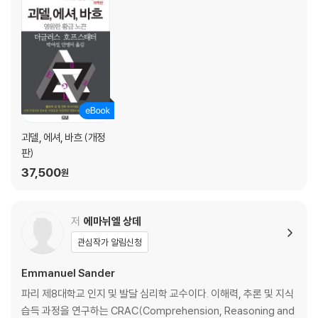
추’는 유사성을 인식하는 일, 방금 경험한 것과 이전에 경험한 것의 연결 고
리를 포착하는 일이다. 그리고 우리는 유추 작용과 거의 동시에 일어나는
‘범주화’를 통해 새로운 정보에 분명하든 모호하든 일련의 라벨을 붙이고
머릿속의 도서관을 정리한다. 두 학자가 사고의 본질이라고 주장하는 유추
작용과 범주화는 거의 매 순간 일어나기에 그 중요성을 간과하기 쉽다. 그
러나 『사고의 본질』 전체에 걸쳐 벌어지는 유추 작용과 범주화를 따라가다
보면 두 경계가 허물어지는 동시에 이 두 작용이 인간의 정신 활동에서 얼
마나 중요한 역할을 하는지 설득당할 수밖에 없다. 인지 작용에 대한 과감
괴델, 에셔, 바흐 (개정
한 주장을 펼친『사고의 본질』은 출간 후 『빈 서판』, 『우리 본성의 선한 천
판)
사』 저자 스티븐 핑커, 하버드 대학교 물리학 명예교수 제럴드 홀튼, 포틀
37,500
원
랜드 주립대 컴퓨터공학 교수 멜라니 미첼 등 많은 석학들의 찬사를 받았
다.
저
에마뉘엘 상데
언어학, 심리학, 수학, 과학을 토대로 펼치는 경계를 허무는 사유
관심작가 알림신청
사고의 본질에 대한 인문학적 통찰을 과학자의 언어로 풀다!
더글러스 호프스태터와 에마뉘엘 상데는 사고의 본질을 다루기 위해 장에
Emmanuel Sander
서 장으로 넘어갈수록 작은 유추에서 큰 유추로 나아가는 방법을 채택한
파리 제8대학교 인지 및 발달 심리학 교수이다. 이해력, 추론 및 지식
다. 처음에는 어린아이의 말에서 발견할 수 있는 흥미로운 사례들로 시작
습득 과정을 연구하는 CRAC(Comprehension, Reasoning and
한다. 즉 “내가 바나나를 발가벗겼어!(undressed)”, “담배가 녹고 있어!