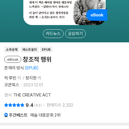
카드뉴스
공유하기
소득공제
베스트셀러
EPUB
창조적 행위
eBook
존재의 방식
EPUB
릭 루빈
저
정지현
역
코쿤북스
2023.12.01.
원서
THE CREATIVE ACT
9.4
판매지수
2,322
63
주간베스트
예술 대중문화
2위