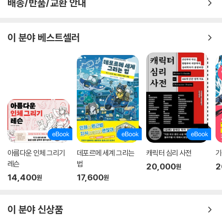
배송/반품/교환 안내
이 분야 베스트셀러
아름다운 인체 그리기
데포르메 세계 그리는
캐릭터 심리 사전
기
레슨
법
20,000
2
원
14,400
17,600
원
원
이 분야 신상품