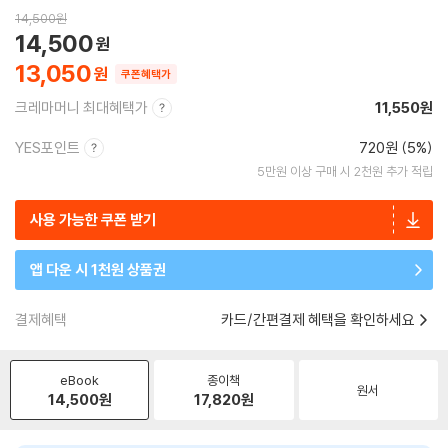
14,500
원
14,500
13,050
쿠폰혜택가
크레마머니 최대혜택가
11,550원
YES포인트
720원 (5%)
5만원 이상 구매 시 2천원 추가 적립
사용 가능한 쿠폰 받기
앱 다운 시 1천원 상품권
결제혜택
카드/간편결제 혜택을 확인하세요
eBook
종이책
원서
14,500
원
17,820
원