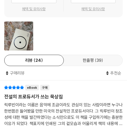
빛나는 글로 증류해냄으로써, 우리 모두에게 기쁨과 초월의 순간을 창조할
힘을 부여한다.
혜택 및 유의사항
혜택 및 유의사항
마침내 드러나는, 예술가의 존재 방식
음악을 좋아하는 사람이라면 언젠가 한 번쯤은 릭 루빈에 대해 듣게 된다.
미국 음악에 한정되기는 하지만, 내가 좋아하는 장르가 무엇이건 루빈은
그 장르에서 빌보드 차트 10위 안에 든 앨범을 프로듀싱한 적이 있고, 그래
미 어워드를 받거나 노미네이트된 적이 있다. 지금까지 그가 함께 작업한
리뷰
24
한줄평
39
뮤지션들을 꼽아보면 거의 미국 음악계 전체를 포괄하게 된다. 에미넴이나
JAY-Z, 비스티 보이즈, 런 디엠씨, ZZ Top, LL Cool J 같은 힙합 뮤지션
구매리뷰
추천순
부터, 레드 핫 칠리 페퍼스와 슬레이어, 린킨 파크, 메탈리카, 블랙 사바스,
톰 패티, 에어로스미스, AC/DC, 시스템 오브 어 다운, 그린 데이 등의 메
eBook
구매
탈&록까지, 조니 캐시와 딕시 칙스, 닐 다이아몬드 같은 컨트리와 재즈부
터, 아델, 저스틴 팀버레이크, 라나 델 레이, 레이디 가가, 에드 시런, 데미
전설의 프로듀서가 쓰는 묵상집
언 라이스 같은 팝까지. 그는 장르를 초월한 프로듀서이고, 그 모든 작업에
릭루빈이라는 이름은 음악에 조금이라도 관심이 있는 사람이라면 누구나
서 놀라울 정도로 수준 높은 결과를 꾸준히 내왔다. 음악에 관심 있는 사람
한번쯤은 들어봤을 만한 미국의 전설적인 프로듀서이다. 그 릭루빈이 창조
에게, 그의 이름은 전설이다.
성에 대한 책을 발간하였다는 소식만으로도 이 책을 구입하기에는 충분한
이유가 되었다. 책표지에 인쇄된 그의 겉모습과 어울리게 책의 내용에 대