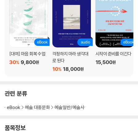
위대함
성공
연결된 거리 두기(가능성)
황홀경
참조
예술은 경쟁이 아니다
본질
영웅 외전
[대여] 마음 회복 수업
걱정하지 마라 생각대
시작이 준비를 이긴다
(예술을 해치는 목소리) 듣지 말기
로 된다
30
9,800
15,500
%
원
원
자기 인식
10
18,000
%
원
바로 눈앞에
시간을 초월한 속삭임
예상치 못한 것을 예상하라
관련 분류
위대한 기대
개방성
eBook
예술 대중문화
예술일반/예술사
번개에 둘러싸여
24시간 내내
즉흥성(특별한 순간)
품목정보
선택하는 법