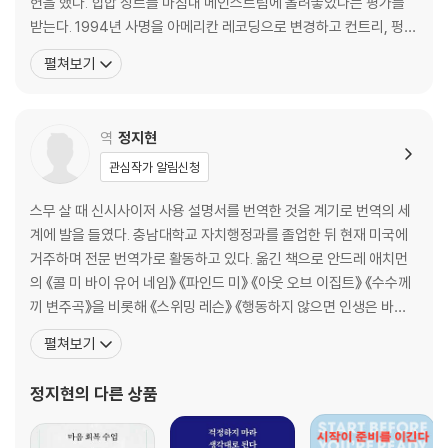
헌을 했다. 힙합 장르를 마침내 메인스트림에 올려놓았다는 평가를
법칙들
받는다. 1994년 사명을 아메리칸 레코딩으로 변경하고 컨트리, 펑크
정반대도 사실이다
록, 얼터너티브 록, 메탈 등으로까지 장르적 지평을 넓히며 그래미의
펼쳐보기
듣는다는 것은
단골 손님이 된다. 지금까지 제너럴 필드 3번을 포함하여 9번의 그래
『창조적 행위』는 예술가의 길을 누구라도 접근할 수 있는 것으로 제시하기
인내
미 어워드를 받았으며 18번 노미네이트되었다. 2007년에는 컬럼비
위한 아름답고도 관대한 탐구의 과정이다. 루빈은 평생의 지혜를 빛나는
초심
아 레코드의 수장이 되어 2012년까지 이끌었다.
글로 증류해냄으로써, 우리 모두에게 기쁨과 초월의 순간을 창조할 힘을
역
정지현
영감
부여한다.
습관
관심작가 알림신청
씨앗 수집 단계
실험 단계
스무 살 때 신시사이저 사용 설명서를 번역한 것을 계기로 번역의 세
모든 아이디어를 테스트하라
계에 발을 들였다. 충남대학교 자치행정과를 졸업한 뒤 현재 미국에
크래프팅 단계
거주하며 전문 번역가로 활동하고 있다. 옮긴 책으로 안드레 애치먼
모멘텀
의 《콜 미 바이 유어 네임》 《파인드 미》 《아웃 오브 이집트》 《수수께
관점
끼 변주곡》을 비롯해 《스위밍 레슨》 《행동하지 않으면 인생은 바뀌
똑같은 것에 변화 주기
지 않는다》 《5년 후 나에게》 《창조적 행위 : 존재의 방식》 《타이탄의
펼쳐보기
완료 단계
도구들》 《우리는 모두 죽는다는 것을 기억하라》 《학습의 재발견》
풍요의 마인드셋
《진짜 좋아하는 일만 하고 사는 법》 《사람은 생각하는 대로 된다》
정지현
의 다른 상품
실험하는 사람과 끝내는 사람
《지금 하지 않으면 언제 하겠는가》 등
임시 규칙