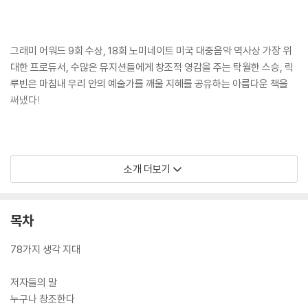
그래미 어워드 9회 수상, 18회 노미네이트 미국 대중음악 역사상 가장 위
대한 프로듀서, 수많은 뮤지션들에게 창조적 영감을 주는 탁월한 스승, 릭
루빈은 마침내 우리 안의 예술가를 깨울 지혜를 공유하는 아름다운 책을
써냈다!
“나는 훌륭한 예술 작품을 만들기 위해 무엇이 필요한지에 대한 책을 쓰기
소개 더보기
시작했다. 그런데 대신 드러난 책은, 어떻게 우리 스스로가 훌륭한 예술 작
품이 될 수 있는지에 관한 것이었다.” ─릭 루빈
목차
78가지 생각 지대
창의성의 원천과 그 접근법에 관한 아름다운 탐구
저자들의 말
누구나 창조한다