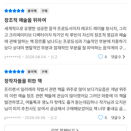
종이책
구매
예술에 대한 루빈의 관점, 그의 세계관에 동의하지 않는 사람들도 많을 것
이다. 그건 당연하다. 우리는 모두 다르니까. 그러나 비록 그 관점에 전부
창조적 예술을 위하여
동의할 수는 없더라도, 루빈이 말하는 ‘진지한 예술가의 태도’ 혹은 그러한
세계적으로 유명한 성공한 음악 프로듀서이자 레코드 레이블 창시자, 그리
삶은 깊은 울림을 준다. 그것은 우리 안의 예술가를 깨운다.
고 크리에이티브 디렉터이자 작가인 릭 루빈이 자신의 창조적 영감과 예술
에 관해 말하는 책.장르를 넘나드는 프로듀싱과 기술적인 부분에 치중하기
김하나 작가가 썼듯이, 이 책은 “관찰하고 기다리는 법, 계절과 함께 호흡
보다 상대의 멘탈적인 부분과 잠재적인 부분을 잘 파악하는 음악계의 구루
하는 법, 믿는 법, 순간에 주의를 기울이는 법, 창의성의 통로가 되는 법, 자
라고 불리는 저자가 예술의 창조적인 부분에 대해 자신이 생각을 전한다.
s******0
2026.08.04.
신고
0
댓글
0
기 의심을 다루는 법, 생산적인 리듬을 만드는 법, 장비와 형식을 쓰는 법,
에너지를 따라가는 법, 피드백을 주는 법, 선택하고 작업을 끝내는 법 등 창
종이책
구매
조성의 거의 모든 것을 다루고 있다.” 누구든 이 조언들을 행운처럼 받아들
창작자들을 위한 책
일 수 있다. 그것은 선물일 수 있다.
프리랜서 일러레라 작법서 관련 책을 위주로 많이 보다가요즘은 개념 위주
의 이런 예술 창조 관련 책들에 관심이 많아졌어요.그러던 와중에 이 책을
위대한 예술을 창조하기 위해, 위대한 작가나 음악가 미술가 예술가가 되
발견하였고, 여둘톡과 영노자 팟캐도 즐겨 듣는데김하나 작가님과 오지은
기 위해 이 책을 성전처럼 떠받들 필요는 없다. 루빈의 충고를 기억하자.
님이 띠지 추천사도 보여서 궁금해서 구매해보았어요.책 너무 좋네요 곱씹
“이 책에 담긴 내용 가운데 사실로 증명된 것은 하나도 없다. 전부 내가 알
러볼 내용도 많고 굿
아차리고 사색한 것들뿐이다. 그렇기에 공감할 수 있는 생각도 있고 그렇
p******1
2026.06.06.
신고
0
댓글
0
지 않은 생각도 있을 것이다. 도움이 될 만한 것들은 이용하고 나머지는 흘
리뷰 전체보기