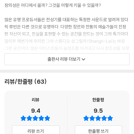
창의성은 어디에서 올까? 그것을 어떻게 키울 수 있을까?
조화로움
우리가 스스로에게 말하는 것
많은 유명 프로듀서들은 전성기를 대표하는 특정한 사운드로 알려져 있다.
릭 루빈은 다른 것으로 유명하다. 다양한 장르와 전통의 예술가들이 진정
저자 소개
한 자신이 되고, 진실을 표현할 수 있는 공간을 만드는 것이 그의 특기이다.
추천사
말리부 해변가에 위치한 그의 스튜디오 샹그릴라(Shangri-La)는 바로
그런 공간이다. 많은 아티스트들이 슬럼프를 이겨내고 다시 창조성을 되찾
기 위해 샹그릴라에서 루빈과 함께 작업하기를 희망했다.
출판사 리뷰 더보기
루빈은 사람들이 스스로에게 부과한 기대를 초월하도록 돕는 연습법을 만
들었고, 이것이 사람들을 경이를 느끼는 순수한 상태에 다시 연결시켰다.
리뷰/한줄평
63
그는 오랜 세월 동안 창의성이 어디에서 오고, 어디에서 오지 않는지에 대
해 깊이 생각했다. 이를 통해 예술가가 된다는 것은 특정한 결과물을 내는
것이 아니라, 세상과 관계를 맺는 방식에 관한 것이라는 것을 배웠다. 창의
리뷰
한줄평
성은 모든 사람의 삶에서 한 자리를 차지하고 있고, 우리 모두는 그 공간을
9.4
9.5
더 크게 키울 수 있다. 루빈에 따르면, 삶에서 이보다 더 중요한 의무는 거
의 없다. 『창조적 행위』는 예술가의 길을 누구라도 접근할 수 있는 것으로
제시하기 위한 아름답고도 관대한 탐구의 과정이다. 루빈은 평생의 지혜를
리뷰 쓰기
한줄평 쓰기