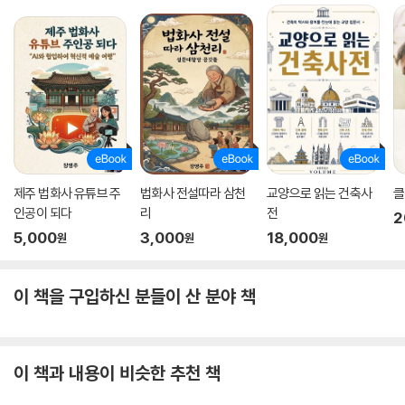
제주 법화사 유튜브 주
법화사 전설따라 삼천
교양으로 읽는 건축사
클
인공이 되다
리
전
2
5,000
3,000
18,000
원
원
원
이 책을 구입하신 분들이 산 분야 책
이 책과 내용이 비슷한 추천 책