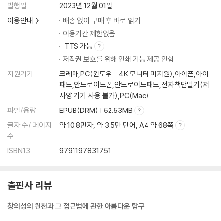
음영과 정도
발행일
2023년 12월 01일
함축적 의미(목적)
이용안내
배송 없이 구매 후 바로 읽기
자유
이용기간 제한없음
열정 vs 고통
TTS 가능
나에게 맞는 방법(믿음)
저작권 보호를 위해 인쇄 기능 제공 안함
적응
지원기기
크레마,PC(윈도우 - 4K 모니터 미지원),아이폰,아이
예술은 번역이다
패드,안드로이드폰,안드로이드패드,전자책단말기(저
백지 상태
사양 기기 사용 불가),PC(Mac)
맥락
파일/용량
EPUB(DRM) | 52.53MB
(작품 속의) 에너지
시작을 위한 끝(재생)
글자 수/ 페이지
약 10.8만자, 약 3.5만 단어, A4 약 68쪽
놀이
수
예술 습관(승가)
ISBN13
9791197831751
자아의 프리즘
렛 잇 비
협력
출판사 리뷰
진정성 딜레마
창의성의 원천과 그 접근법에 관한 아름다운 탐구
문지기
왜 예술을 만드는가?