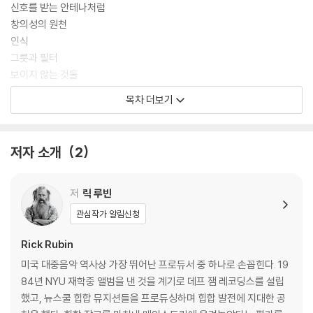
신호를 받는 안테나처럼
창의성은 어디에서 올까? 그것을 어떻게 키울 수 있을까? 많은 유명 프로
창의성의 원천
듀서들은 전성기를 대표하는 특정한 사운드로 알려져 있다. 릭 루빈은 다
인식
른 것으로 유명하다. 다양한 장르와 전통의 예술가들이 진정한 자신이 되
그릇과 필터
고, 진실을 표현할 수 있는 공간을 만드는 것이 그의 특기이다. 말리부 해변
보이지 않는 것들
가에 위치한 그의 스튜디오 샹그릴라(Shangri-La)는 바로 그런 공간이
단서를 찾아라
목차 더보기
다. 많은 아티스트들이 슬럼프를 이겨내고 다시 창조성을 되찾기 위해 샹
수행
그릴라에서 루빈과 함께 작업하기를 희망했다.
(위대한 작품들에) 잠기다
자연은 스승
저자 소개
2
무엇도 멈춰 있지 않다
안을 보라
루빈은 사람들이 스스로에게 부과한 기대를 초월하도록 돕는 연습법을 만
기억과 잠재의식
저
릭 루빈
들었고, 이것이 사람들을 경이를 느끼는 순수한 상태에 다시 연결시켰다.
항상 그 자리에
관심작가 알림신청
그는 오랜 세월 동안 창의성이 어디에서 오고, 어디에서 오지 않는지에 대
배경
해 깊이 생각했다. 이를 통해 예술가가 된다는 것은 특정한 결과물을 내는
자기 의심
Rick Rubin
것이 아니라, 세상과 관계를 맺는 방식에 관한 것이라는 것을 배웠다. 창의
만들어내라
미국 대중음악 역사상 가장 뛰어난 프로듀서 중 하나로 손꼽힌다. 19
성은 모든 사람의 삶에서 한 자리를 차지하고 있고, 우리 모두는 그 공간을
주의 산만
84년 NYU 재학중 앨범을 낸 것을 계기로 데프 잼 레코딩스를 설립
더 크게 키울 수 있다. 루빈에 따르면, 삶에서 이보다 더 중요한 의무는 거
협업
했고, 뉴스쿨 힙합 뮤지션들을 프로듀싱하며 힙합 발전에 지대한 공
의 없다.
의도