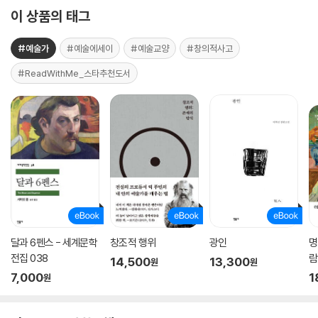
이 상품의 태그
#예술가
#예술에세이
#예술교양
#창의적사고
#ReadWithMe_스타추천도서
달과 6펜스 - 세계문학
창조적 행위
광인
명
전집 038
람
14,500
13,300
원
원
7,000
1
원