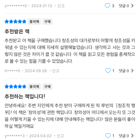
위대한 프로듀서는 많지만 장르에 국한되거나 시간이 흐르면서 빛이 바래
한 첫 인상은 릭루빈은 단순히 성공한 전설적인 프로듀서인가? 예술의 한
s********0
2024.01.12.
신고
3
댓글
0
분야에 통달한
기 쉽다. 그런데 루빈은 폭넓은 장르에서 수십 년째 마르지 않는 천재성을
보여주고 있다. 어떻게 그럴 수 있을까? 비결이 도대체 뭘까? 이것이 늘 궁
종이책
구매
금했다. 그런 그가 첫 책을 썼다. ‘창조적 행위: 존재의 방식’이라는 근사한
추천받은 책
제목의 책을. 마침내 궁금증을 해결할 기회가 온 것이다.
추천받고 이 책을 구매했습니다 창조성의 대가로부터 어떻게 창조성을 키
워낼 수 있는지에 대해 자세히 설명해놓았습니다. 생각하고 사는 것과 그
그의 사진을 보면 괴짜 같아 보인다. 스타워즈의 마스터인 요다를 닮은 것
렇지 않은 것은 차이가 클 것 같습니다. 이 책을 읽고 모든 경험을 총체적으
같기도 하다. 이 책에서 그는 실제로 마스터의 포스를 유감없이 보여준다.
로 볼 수 있는 힘을 기를 수 있었습니다.
음악을 넘어, 모든 분야에서 창조적 행위란 어떻게 일어나는지. 우리는 어
떻게 영감 넘치는 창조자가 될 수 있는지. 예술가의 존재 방식이란 무엇인
h*****0
2024.09.28.
신고
1
댓글
0
지에 대해 이보다 더 값진 가르침은 상상하기 어렵다.
종이책
구매
내 안의 예술가를 깨우는 법
추천하는 책입니다!
안녕하세요! 주변 지인에게 추천 받아 구매하게 된 릭 루빈의 [창조적 행
“존재하지 않는 것을 믿어야만 존재하게 만들 수 있다.” 이 책이 거듭 강조
위]! 이 책은 '창의성'에 관한 책입니다. 창의성이 어디에서 오는지 또 그것
하는 것처럼 창조는 과학이 아니다. 그것은 약간 종교와 비슷하다. 루빈에
을 어떻게 키울 수 있는지에 대해 안내해주는 책입니다! 많은 분들이 좋아
따르면, 창조적 행위란 나보다 위대한 존재를 믿고, 영감을 초대하기 위해
하실 책일거에요
일련의 의식을 치르는 것이다. 그것이 우리 일관적인 존재의 방식이 되도
y*******3
2024.04.02.
신고
1
댓글
0
록 하는 것이다.