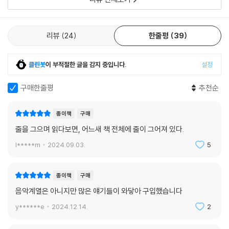
려보내라.” 나에게 맞는 방식으로 나만의 예술을 자유롭게 창조하자.
리뷰
24
한줄평
39
클린봇
이 부적절한 글을 감지 중입니다.
설정
구매한줄평
추천순
종이책
구매
줄을 그으며 읽다보면, 어느새 책 전체에 줄이 그어져 있다.
l*****m
2024.09.03.
5
종이책
구매
음악계열은 아니지만 많은 얘기들이 와닿아 구입했습니다
y******e
2024.12.14.
2