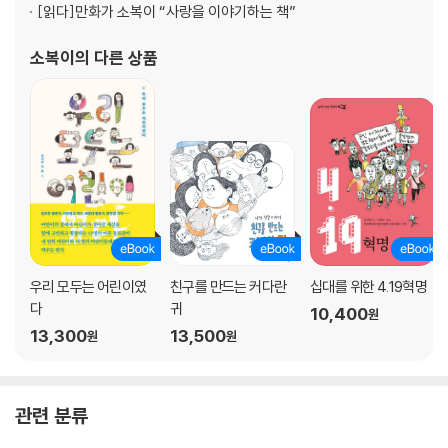
[읽다]
만화가 소복이 “사랑을 이야기하는 책”
소복이
의 다른 상품
우리 모두는 어린이였
친구를 만드는 커다란
십대를 위한 4.19혁명
다
귀
10,400
원
13,300
13,500
원
원
관련 분류