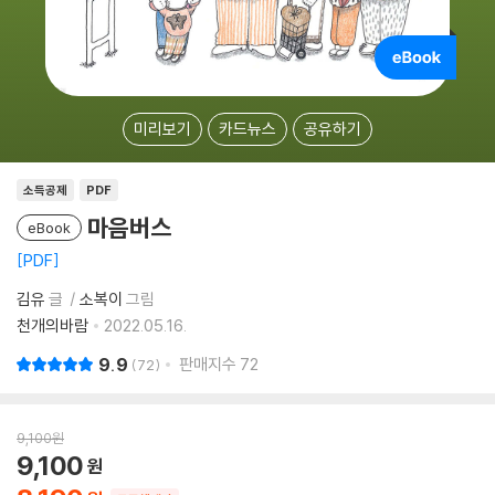
미리보기
카드뉴스
공유하기
소득공제
PDF
마음버스
eBook
PDF
김유
글
소복이
그림
천개의바람
2022.05.16.
9.9
판매지수
72
72
9,100
원
9,100