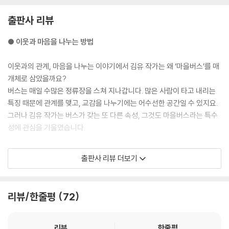
출판사 리뷰
● 이웃과 마음을 나누는 방법
이웃과의 관계, 마음을 나누는 이야기에서 김유 작가는 왜 ‘마을버스’를 매
개체로 삼았을까요?
버스는 매일 수많은 정류장을 스쳐 지나갑니다. 많은 사람이 타고 내리는
특징 때문에 관계를 맺고, 교감을 나누기에는 어수선한 공간일 수 있지요.
그러나 김유 작가는 버스가 갖는 또 다른 속성, 그것도 마을버스라는 특수
성에 관심을 기울였습니다.
마을버스는 매일 빠르게 움직이지만, 늘 똑같은 노선을 달립니다. 큰 버스
출판사 리뷰 더보기
가 다니지 못하는 마을의 골목골목을 뱅뱅 돌지요. 그래서 마을버스에는
동네에서 한 번쯤 스쳐봤을 사람들을 자주 만나게 됩니다. 나의 옆집에 사
는 사람일 수도 있고, 같은 미용실을 다닐 수도 있고, 자주 가는 음식점의
리뷰/한줄평
72
사장님일 수도 있습니다. 그러나 이들을 당장 이웃이라 할 수는 없지요. 그
저 한 마을에 사는 사람들일 뿐입니다. 김유 작가는 『마음버스』를 통해 서
로 마음이 오갈 때에야 비로소 진짜 이웃이라 할 수 있음을 알려줍니다.
리뷰
한줄평