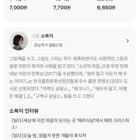
7,000
7,700
6,650
원
원
원
그림
소복이
관심작가 알림신청
그림책을 쓰고, 그림도 그리는 작가. 독특하면서도 서정적인 그림과
글로 어린이 독자의 사랑을 받고 있다. 『소년의 마음』으로 부천 만화
대상 어린이 만화상(2017)을 수상했으며, 『엄마 말고 이모가 해 주
는 이야기』는 한국출판문화산업진흥원 우수 출판 콘텐츠(2021) 도
서로 선정되었다. 『이백오 상담소』, 『왜 우니?』, 『애쓰지 말고, 어쨌
든 해결 1, 2』, 『구백구 상담소』 등을 쓰고 그렸다.
소복이
인터뷰
[읽다]
세상에 지친 마음이 모이는 곳 ‘메리식당’에서 메리 크리스마
스!
[읽다]
오늘 밤, 잠들지 못한 개들의 휴식처