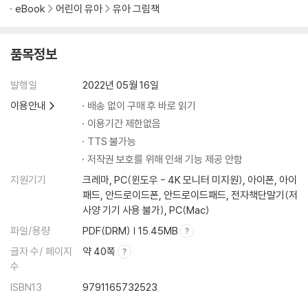
eBook
어린이 유아
유아 그림책
품목정보
발행일
2022년 05월 16일
이용안내
배송 없이 구매 후 바로 읽기
이용기간 제한없음
TTS 불가능
저작권 보호를 위해 인쇄 기능 제공 안함
지원기기
크레마, PC(윈도우 - 4K 모니터 미지원), 아이폰, 아이
패드, 안드로이드폰, 안드로이드패드, 전자책단말기(저
사양 기기 사용 불가), PC(Mac)
파일/용량
PDF(DRM) | 15.45MB
글자 수/ 페이지
약 40쪽
수
ISBN13
9791165732523