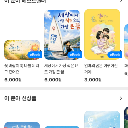
이 분야 베스트셀러
쉿 바람이 훅 나를 데리
세상에서 가장 작은 요
엄마의 꿈은 이루어진
화
고 갔어요
트 가장 큰 꿈
거야
6
6,000
6,000
3,000
원
원
원
이 분야 신상품