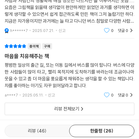
사람과 사람간의 생활속에 매일 장소만 다르지만 늘 이루어지는 모습......
나들고 꽃잎이 사방으로 떨어지듯 사람들이 마음을 주고받습니다. 이때 저
요즘은 그림책을 읽을때 생각없이 편안하게만 읽었던 과거를 생각하면 이
마다의 사각 틀은 사라지고 하나의 장면 속에서 모두가 소통을 하지요. 그
렇게 생각할 수 있으면서 쉽게 접근하도록 만든 책이 그저 놀랍기만 하다.
리고 이어지는 장면에서는 사람들이 마을버스에서 내리고 있습니다. 이때
지금은 자가용이지만 과거에는 늘 타고 다니던 버스.참말로 다양한 사람들
가장 앞서 내린 아이가 뛰어가는 모습이 인상적이지요. 커다란 사각 틀의
을 만나면서도 너무나도 개인적인 공간을 이루어 간다.한공간에서 너무 외
h******7
2025.07.21.
신고
0
댓글
0
선을 밟아 넘어서고 있거든요. 이제 사람들은 어디서든 틀 밖으로 자신의
로운......
마음을 내밀고, 이웃의 목소리를 듣겠구나 하는 걸 느낄 수가 있습니다.
종이책
구매
마음을 치유해주는 책
평범한 일상의 출근 길, 또는 이동 길에서 버스를 많이 탑니다. 버스에 다양
한 사람들이 많이 타고, 빨리 목적지에 도착하기를 바라는데 조금이나마
웃을 수 있고 좀 더 마음을 풍요롭게 채워주는 생각을 할 수 있는 책입니다.
차를 좋아하는 아기도 자꾸 읽어달라고 합니다.
a****7
2025.05.11.
신고
0
댓글
0
리뷰 전체보기
리뷰
46
한줄평
26