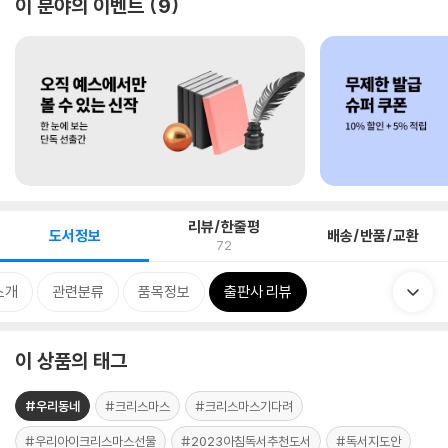
이 분야의 이벤트
9
리뷰/한줄평
도서정보
배송/반품/교환
72
소개
관련분류
품목정보
출판사 리뷰
이 상품의 태그
#우리동네
#크리스마스
#크리스마스기다려
#우리아이크리스마스선물
#2023아침독서추천도서
#독서지도안