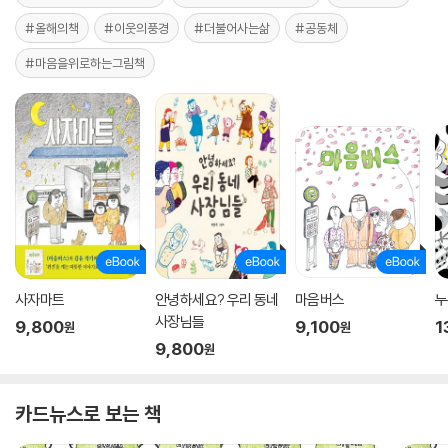
#올해의책
#이웃의풍경
#더불어사는삶
#공동체
#마음을위로하는그림책
사자마트
안녕하세요? 우리 동네
마음버스
누
사장님들
9,800
9,100
1
원
원
9,800
원
카드뉴스로 보는 책