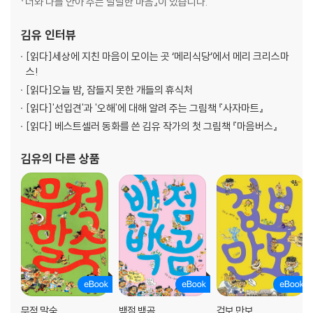
『너와 나를 안아 주는 달달한 마음』이 있습니다.
김유
인터뷰
[읽다]
세상에 지친 마음이 모이는 곳 ‘메리식당’에서 메리 크리스마
스!
[읽다]
오늘 밤, 잠들지 못한 개들의 휴식처
[읽다]
'선입견'과 '오해'에 대해 알려 주는 그림책 『사자마트』
[읽다]
베스트셀러 동화를 쓴 김유 작가의 첫 그림책 『마음버스』
김유
의 다른 상품
무적 말숙
백점 백곰
겁보 만보