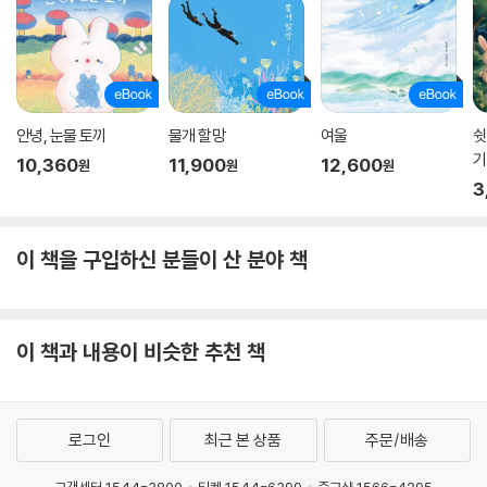
안녕, 눈물 토끼
물개 할망
여울
쉿
기
10,360
11,900
12,600
원
원
원
3
이 책을 구입하신 분들이 산 분야 책
이 책과 내용이 비슷한 추천 책
로그인
최근 본 상품
주문/배송
고객센터 1544-3800
티켓 1544-6399
중고샵 1566-4295