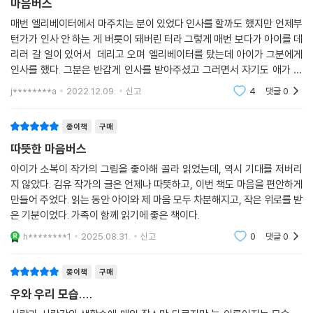
요. 이들을 대표하여 반달곰을 내세운 것입니다.
마음버스
매번 엘리베이터에서 마주치는 분이 있었다 인사를 할까도 했지만 언제부
『마음버스』 속 반달곰들은 한글을 배워 무얼 할까요? 아마도 사람들과 소
턴가가 인사 안 하는 게 버릇이 돼버린 터라 그렇게 매번 보다가 아이를 데
통하려 할 것입니다. 사람들의 이야기를 알고자 할 것입니다. 결국 사람들
리러 갈 일이 있어서 데리고 오며 엘리베이터를 탔는데 아이가 그분에게
을 이웃으로 만들고자 한글을 배우는 것이지요. 『마음버스』를 통해 독자는
인사를 했다. 그분은 반갑게 인사를 받아주셨고 그러면서 자기도 애가 있
생각해 볼 수 있습니다. 우리와 이웃이 되려 하는 저 반달곰을 우리는 어떻
다 비슷한 또래네 하면서 이야기를 나누었다. 그때부터 그분을 볼 때면 눈
j********a
2022.12.09.
신고
4
댓글
0
인사를 하
게 대해야 할까요? 어떤 관계를 맺어야 할까요? 또, 우리가 먼저 그들에게
다가가고 알고자 노력한다면 그들은 우리의 좋은 이웃이 되어 줄까요? 마
종이책
구매
음버스를 통해 이웃에 대한 개념의 확장을 생각해 볼 수 있습니다.
따뜻한 마음버스
● 닫혀 있는 마음의 틀을 깨는 그림
아이가 소복이 작가의 그림을 좋아해 골라 읽었는데, 역시 기대를 저버리
지 않았다. 김유 작가의 글은 언제나 따뜻하고, 이번 책도 마음을 편안하게
만들어 주었다. 읽는 동안 아이와 제 마음 모두 차분해지고, 작은 위로를 받
『마음버스』를 보다 보면 네모 칸이 자주 등장하는 것을 볼 수 있습니다. 선
은 기분이었다. 가족이 함께 읽기에 좋은 책이다.
으로 사방이 막힌 사각 틀 안에 각각의 사람이 들어가 있어요. 소복이 작가
는 이웃과 소통이 되지 않는 ‘단절’이라는 의미를 틀 안의 사람들로 표현했
h********1
2025.08.31.
신고
0
댓글
0
습니다. 사방으로 벽이 세워진 공간은 누구의 이야기도 들려오지 않고, 나
의 이야기도 새어나가지 않지요.
종이책
구매
우와 우리 모습....
그런데 마음버스를 탄 어느 순간, 버스의 네모나 창문으로부터 바람이 드