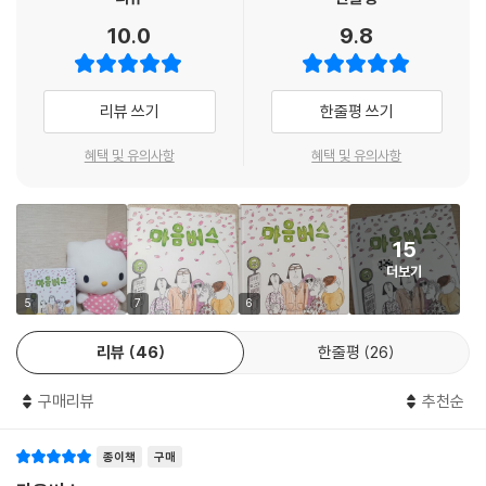
10.0
9.8
마을버스의 살짝 열린 창으로 꽃향기가 스며들 듯, 입을 조그맣게 벌리고
자주 스쳐보았던 이에게 다정한 인사를 건네보면 어떨까요. 나의 이웃을
만들게 되고, 함께 즐거워질 것입니다. 이야기 속 밤톨머리 아이가 소리 내
리뷰 쓰기
한줄평 쓰기
어 읽은 것처럼 ‘마음에도 꽃이 필’ 것입니다.
혜택 및 유의사항
혜택 및 유의사항
● 사람들과 함께 살아가는 이웃
『마음버스』에는 사람을 닮은 듯한 반달곰 가족이 등장합니다. ‘마을버
15
스’가 ‘마음버스’가 되는 과정의 발단도 이 반달곰 가족 때문이지요. 반달곰
더보기
가족이 마을버스에서 ㄹ을 가져간 까닭은 한글 공부를 위해서였습니다. 그
런데 반달곰들은 왜 한글을 공부하는 걸까요?
5
7
6
리뷰
46
한줄평
26
작가는 이웃과의 소통을 주제로 이야기를 구성하는데 있어서, 단지 재미를
위해 판타지 요소를 넣은 게 아닙니다. 숲에서 살아가는 반달곰 가족을 마
구매리뷰
추천순
을로 불러들임으로써, 사람들의 이웃이라 칭할 수 있는 이들이 사람만 있
는 게 아니라는 것을 알려 줍니다. 사람 사는 곳이라면 흔히 찾아볼 수 있는
종이책
구매
개와 고양이, 비둘기, 참새 등등. 많은 동물이 사람과 더불어 살아가고 있지