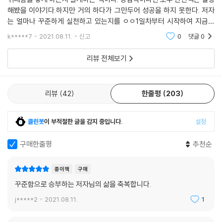
록을 세워 기네스북에 세계 No.1 세일즈맨으로 12년 연속 선정되었는데
영업 성공50법칙
해봤을 이야기다.하지만 거의 하다가 그만두어 성공을 하지 못한다. 저자
항상 “1명 뒤에는 250명이 있다”고 강조 또 강조해 그 말만 믿고 누구를
한 번 더 요청해 보자
는 얼마나 꾸준하게 실천하고 있는지를 ㅇㅇ1일차부터 시작하여 지금은
만나든 귀 기울여 가려운 곳을 긁어주고 궁금한 것은 먼저 알려주는 등 최
영업 성공51법칙
ㅇㅇ몇일차를 쌓아가고 있고 주변에 대한 사소한 관심을 계약으로 이끄는
고의 정성을 기울이려 노력했다.
k*****7
2021.08.11.
신고
0
댓글
0
고객을 기억하고 감동하게 만들어라
성공담을 들려주고
영업 성공52법칙
리뷰 전체보기
원하는 호칭 붙이기
이관고객은 꼭 만나러 간다
영업 성공53법칙
내 이름에 애착을 갖게 된 것은 보험설계사가 된 후였다. 언뜻 떠올린 것이
고객의 힘든 상황을 잘 이해하라
리뷰
42
한줄평
203
이름 뒤에 멋진 호칭을 붙이면 어떤 느낌일까 하고 당시 가장 높은 직급인
영업 성공55법칙
‘이사’를 내 이름에 붙여 보았다. ‘유송자 이사님’ 느낌이 나쁘지 않았다. 아
고마운 사람보다 필요한 사람이 되라
니, 너무 근사하게 느껴졌다. 감사하게도 보험설계사로 제2의 인생에 들어
클린봇
이 부적절한 글을 감지 중입니다.
설정
영업 성공55법칙
선지 9년 만에 이사가 되었는데, 나는 그 전부터 유송자 이사였다. 이유인
‘안 해도 돼요’라고 말할 수 있는 용기를 가져라
즉, 고객에게 메시지를 보낼 때마다 그 이름을 사용했기 때문이다. 말이 씨
구매한줄평
추천순
가 되어 꿈을 이뤄준 것이다. 물론 고객들에게도 000 선생님, 000 대표
영업 성공56법칙
님, 000 원장님이라고 꼬박꼬박 그들의 이름을 불러주었다.
종이책
구매
고객의 작은 이야기도 귀담아들어라
영업 성공57법칙
꾸준함으로 승부하는 저자님의 삶을 축복합니다.
또 여러 기관에 종종 강의를 나갈 때가 있어 다른 이름이 필요했다. ‘어떻게
보험을 1개 넣은 사람과 10개 넣은 사람을 주목하라
j*****2
2021.08.11.
1
불리는 게 좋을까? 이름을 부르면서, 불리면서 모두가 즐거운 이름으로 뭐
영업 성공58법칙
가 좋을까?’ 오랜 고민 끝에 ‘유쾌한 송자 씨’가 탄생했다. 그 후로 강의 또
틈새시장을 확보하라