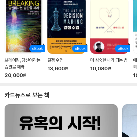
브레이킹, 당신이라는
결정 수업
더 성숙한 내가 되는 법
애
습관을 깨라
되
13,600
10,080
원
원
20,000
1
원
카드뉴스로 보는 책