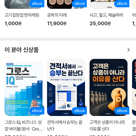
리했으니 수술도 물론 잘될 겁니다. 기도하고 있을게요.” 고객이 답장을 보
내온다. “감사합니다.^^ 신경 써 주신 덕분에 위로가 되었습니다. 좀 전까
지 자옥이가 보호자로 따라다니면서 같이 있어줘서 너무 감사하게 잘 입원
고기집창업 찐마케팅
공학의 미래
사고, 팔고, 예술하라
어
했어요. 감사합니다~~” 고객의 쾌유를 기도하면서, 이 글을 씁니다.
1,000
11,900
25,000
1
원
원
원
내가 만나는 모든 사람들이 가망고객이다
이 분야 신상품
어제는 시 낭송을 하는 선생님이 점심을 챙겨주신 아름다운 날이었다. 그
선생님과의 첫 만남은 약 3년 전, 독서 모임 워크숍에서였다. 그날 정말 우
연히 무대에 깜짝 출연해 시 낭송을 했다. 시나 시 낭송에 대해서는 그저 동
경만 하고 있던 터라 그날의 그 울림과 파장은 이루 말할 수 없을 정도로 컸
었다. 그렇게 나에게 첫인상을 강렬하게 심어준 선생님은 몇 달 후 나에게
같이 밥 먹자고 연락을 주셨다. 직접 집에서 밥을 하고 국을 끓이고 반찬을
만들어 챙겨주신 나만의 밥상! 그 겨울, 그날은 정말 행복한 날이었다. 그
리고 또 몇 달이 지나 지난번과 마찬가지로 직접 해주는 ‘집밥’으로 함께 식
사를 했었다. 두어 번 더 밥을 챙겨주셨고 어제가 아마 내 기억으론 다섯 번
째였다.
그로스 IQ, 비즈니스 성
견적서에서 승부는 끝
고객은 상품이 아니라
문
장 바이블(원서 : Grow
난다
이유를 산다
결
강의하는 선생님과 팬플루트를 연주하는 선생님이 함께 둘러앉은 밥상에
th IQ)