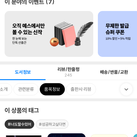
이 분야의 이벤트
7
리뷰/한줄평
도서정보
배송/반품/교환
245
 소개
관련분류
품목정보
출판사 리뷰
이 상품의 태그
#너도할수있어
#성공하고싶다면