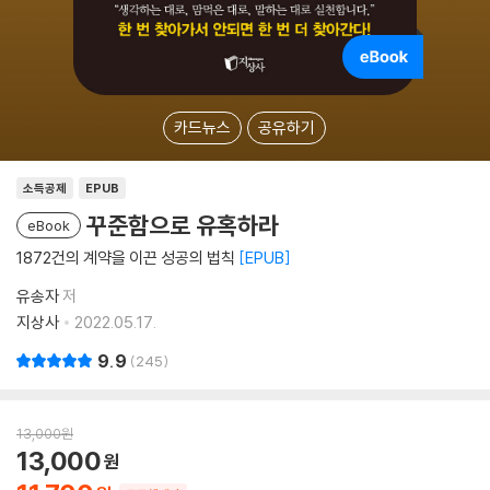
카드뉴스
공유하기
소득공제
EPUB
꾸준함으로 유혹하라
eBook
1872건의 계약을 이끈 성공의 법칙
EPUB
유송자
저
지상사
2022.05.17.
9.9
245
13,000
원
13,000