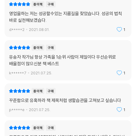
는 봉사활동을 할 때마다 ‘유쾌한 송자 씨’로 소개하고 또 그렇게 불린다.
종이책
구매
영업 성공59법칙
최근에는 나의 사례를 들려주며 고객들에게 불리고 싶은 호칭을 이야기해
나는 회사를 대표하는 사람이다
영업을하는 저는 성공할수있는 지름길을 찾았습니다. 성공의 법칙
보라고 했다. 그러면 다들 골똘히 생각에 잠겼다가 000 사장님, 000 본부
영업 성공60법칙
바로 실천해보겠습다.
장님, 000 교수님 등 다양한 호칭이 쏟아져 나온다. 그러면 나는 그것을 기
첫인상이 잘 유지되도록 노력하라
d*****2
2021.08.01.
1
억해 두었다가 그들이 원하는 호칭으로 불러드린다.
영업 성공61법칙
경청의 힘을 발휘하라
모임에서 성실의 아이콘, 따뜻한 사람이 되어라
종이책
구매
영업 성공62법칙
계약은 크기가 아니라 빈도
유송자 작가님 항상 가족을 1순위 사람이 제일이다 우선순위로
1999년부터 레크리에이션 모임을 해오고 있다. 처음 운영할 당시만 해도
영업 성공63법칙
배울점이 많으신분 책 베스트
회원이 10명 정도였는데, 지금은 그 절반인 5명이다. 그런데 그 5명이 모
변화하는 보장 트렌드를 학습하라
k******7
2021.07.25.
1
두 나의 고객이다. 늘 내가 먼저 회원들에게 전화로 안부를 묻고, 모임 장소
영업 성공64법칙
에 나갈 때마다 작은 선물을 챙기고 제일 먼저 도착한다. 기쁜 일이나 슬픈
고통이나 시련 없이 새로운 가치를 창조하는 것은 불가능하다
일이나 아픈 일이나 먼저 챙기려고 노력한다.
종이책
구매
영업 성공65법칙
낯선 사람과의 만남을 즐겨라
꾸준함으로 유혹하라 책 제목처럼 생할습관을 고쳐보고 싶습니다
그러다보니 보험에 관련된 일은 모두 나에게 전화해서 물어보고 또 성실히
영업 성공66법칙
p*****e
2021.07.25.
1
답변해준다. 최근에도 회원의 부친상 부고를 받고 장례식장으로 향했다.
아무것도 하지 않으면 아무 일도 일어나지 않는다
코로나19로 장례식장은 그야말로 썰렁하다는 표현이 어울릴 정도였다. 가
영업 성공67법칙
족들만 앉아서 이야기를 나누는 모습이 너무 가슴이 아팠다. 아버님께 인
종이책
구매
대화가 즐거운 사람이 되자
사를 드리고 가족들과 함께 인사를 나누고 조카들을 소개받고 휴먼컬러로