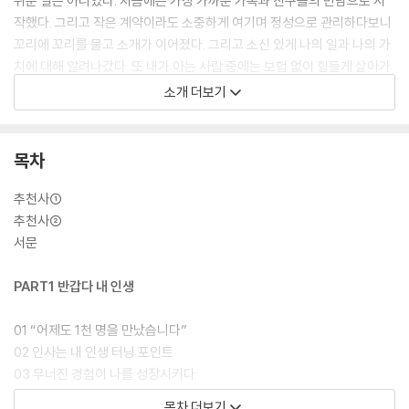
쉬운 일은 아니었다. 처음에는 가장 가까운 가족과 친구들의 만남으로 시
작했다. 그리고 작은 계약이라도 소중하게 여기며 정성으로 관리하다보니
꼬리에 꼬리를 물고 소개가 이어졌다. 그리고 소신 있게 나의 일과 나의 가
치에 대해 알려나갔다. 또 내가 아는 사람 중에는 보험 없이 힘들게 살아가
는 사람이 없어야 된다는 마음으로 고객을 만났다. 물론 보험 필요 없다고
소개 더보기
하는 사람, 보험이 너무 많다고 하는 사람, 만나기 싫다는 사람도 많았다.
그럼에도 불구하고 ‘하루에 3명 이상 만난다.
목차
1주일에 3가구를 지킨다’는 나와의 약속을 어기지 않았다. 노만 V. 필은
“정확한 목표 없이 성공의 여행을 떠나는 자는 실패한다. 목표 없이 일을
추천사①
진행하는 사람은 기회가 와도 그 기회를 모르고 준비가 안 되어 있어 실행
추천사②
할 수 없다”고 했다. 나는 매일매일 목표를 적으며 하루 인생을 살아가고
서문
있다. 오늘 잘 살았을 때 내일도 모레도 온다고 믿기 때문이다. 여전히 진행
중이지만 종이 위에 적힌 내가 정한 나만의 목표와 비전을 보면 가슴 뛰지
PART1 반갑다 내 인생
않을 수 없다. 그래서 나는 지금 이 순간에도 목표를 정하고 종이 위에 새긴
다.
01 “어제도 1천 명을 만났습니다”
02 인사는 내 인생 터닝 포인트
03 무너진 경험이 나를 성장시키다
04 5남매를 두고 떠나신 아버지
목차 더보기