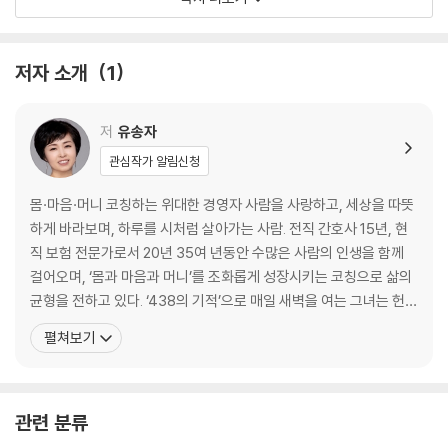
05 어머니의 나눔을 물려받다
06 100주 300건 실천계획
07 아침형 인간으로 살게 되다
저자 소개
1
08 미래의 내 이름을 불러주세요
09 기적의 씨앗이 된 메시지
10 우리 아침 먹고 산에 가요
저
유송자
11 찾아가는 가정 방문 전문 간호사
관심작가 알림신청
12 유과장이 왜 보험설계사를 해?
13 고객 재방문의 비밀
몸·마음·머니 코칭하는 위대한 경영자 사람을 사랑하고, 세상을 따뜻
14 하늘색 원피스
하게 바라보며, 하루를 시처럼 살아가는 사람. 전직 간호사 15년, 현
직 보험 전문가로서 20년 35여 년동안 수많은 사람의 인생을 함께
PART2 신난다 내 인생
걸어오며, ‘몸과 마음과 머니’를 조화롭게 성장시키는 코칭으로 삶의
균형을 전하고 있다. ‘438의 기적’으로 매일 새벽을 여는 그녀는 헌혈
영업 성공1법칙
서포터즈, 웃음치료사, 토행독, 북팟지기, KPC카네기클럽회원, 위대
펼쳐보기
머릿속으로 생각만 하지 말고 일단 만나라
한 경영자 그리고 시인으로 나눔과 공헌의 삶을 실천하고 있다. 그녀
영업 성공2법칙
의 시는 화려하지 않지만 진실하고, 일상의 밥 냄새처럼 따뜻하며, 삶
한 번 찾아 가서 안 되면 한 번 더 찾아가라
의 구석구석에서 피어
영업 성공3법칙
관련 분류
더 많이 베풀고 나누어라