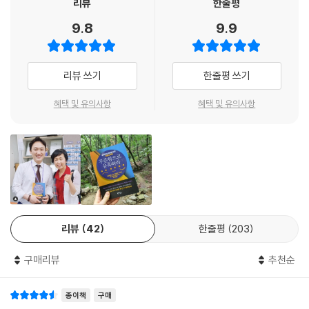
리뷰
한줄평
나만의 영업 철학이 있는가?
명확하게 글로 적은 목표는 언제나 나의 꿈을 이뤄주었다. 1992년 병원생
영업 성공23법칙
9.8
9.9
활을 시작하며 멋진 간호사로 성장하기를 소망하며 간호과장이 되겠다는
give하고 또 give하라
목표를 수첩에 명확하게 적었더니 책임간호사, 수간호사를 거쳐 간호과장
영업 성공24법칙
이 되었다. 15년의 병원생활을 마치고 보험설계사로 제2의 인생을 살겠다
고객의 이야기에 경청 또 경청하라
리뷰 쓰기
한줄평 쓰기
고 다짐을 했을 때도 목표를 글로 적었더니 목표했던 성과에 다다를 수 있
영업 성공25법칙
도록 해주었다.
혜택 및 유의사항
혜택 및 유의사항
기록하고 또 기록하라
영업 성공26법칙
보험은 처음이라 아무것도 모르는 상태에서 성공하고 싶은 마음에 던졌던
내 발바닥의 땀만큼이 내 영업의 성공이다
‘어떻게 하면 보험설계사로 성공할 수 있나요?’라는 질문에 1주일에 생명
영업 성공27법칙
보험 3건 즉, 3W를 하고 생명보험협회의 명예의 전당인 MDRT회원이 되
삶이 곧 영업이고, 영업이 곧 삶이다
면 된다는 답변에 무조건 그 목표를 수첩에 적어 지금까지 한 주도 빠지지
영업 성공28법칙
않고 달성하고 있다. 그로 인해 단기간에 MDRT회원이 되었다. 꿈 너머 꿈
우리는 어떤 것을 파는가?
이라고 했던가. 목표 넘어 목표라고 했던가. 100주 만 해보자 하고 시작했
영업 성공29법칙
리뷰
42
한줄평
203
던 것이 700주를 넘겼고 1,550주를 향해 달려가고 있다. 뿐만 아니라 20
간절함으로 더욱 간절함으로
08년 첫 MDRT회원이 되어 14년을 유지해 종신회원이 되었다.
영업 성공30법칙
구매리뷰
추천순
따뜻한 전화로 고객을 사로잡아라
차에서 나는 향기가 좋다고 말한 고객을 기억해 두었다가 아로마를 선물한
영업 성공31법칙
종이책
구매
다. 또 과일을 좋아하는 고객에게는 제철 과일, 평소보다 체력이 떨어지는
나의 건강은 바로 고객과의 약속이다