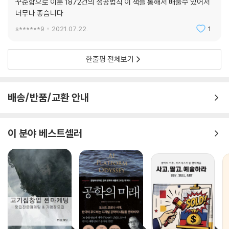
영업 성공68법칙
꾸준함으로 이룬 1872건의 성공법칙 이 책을 통해서 배울수 있어서
마음을 움직이고 위로해 드렸다. 나의 작은 행동과 따뜻한 위로의 말이 많
고객의 사진을 찍고 파일과 함께 보관하라
너무나 좋습니다
이 힘이 되었나 보다. 장례식이 끝난 후 감사의 문자에 많이 뭉클했다. 모임
영업 성공69법칙
s******9
2021.07.22.
1
에서 성실의 아이콘이 따뜻한 사람이 되어라.
100:10:1
영업 성공70법칙
고객의 마음을 읽어라
한줄평 전체보기
언제나 배우는 사람이 되자
자궁 수술을 앞둔 고객을 만나러 고객 사무실에 갔다. 2주 전에 만났을 때,
PART3 기쁘다 내 인생
자궁 수술을 한다고 마음이 불편하다는 이야기를 들었다. “제가 특별히 나
배송/반품/교환 안내
쁜 일 한 것도 없는데, 제가 수술을 하다니요. 우리 가족들도 다 건강한
01 삶을 위한 수업
데….” 약간은 불안하고 또 초조해하던 고객의 표정이 2주 동안 내 머릿속
02 좋은 사람 곁에는 좋은 사람이 있다
을 떠나지 않았다. 얼마나 힘이 들까? 얼마나 불안할까? 얼마나 아플까?
이 분야 베스트셀러
03 15년을 넘는 평생고객관리비법
그 고객이 마치 나인 것처럼 나도 불편하고 마음이 안 좋았다.
04 거절을 이겨낼 수 있는 비결은
05 당신의 보험 재정상담가는 MDRT회원?
일요일에 입원을 해서 월요일에 수술을 한다는 ‘카톡’을 받고 다시 한번 고
06 젊은 보험인들에게 드리는 글
객의 사무실로 향했다. 면역력을 올려주는 홍삼 제품과 수건, 칫솔을 준비
07 깨진 유리창의 법칙
했다. 손을 잡아주고 토닥이고 이야기할 수는 없었지만 눈빛으로 마스크에
가려져 보이지 않는 입술의 언어로 나의 마음을 표현했다. “입원은 잘 하셨
에필로그
나요? 일주일 동안 푹 쉬고 뒹굴뒹굴 휴식을 취하고 오세요. 그동안 잘 관
부록 유혹의 도구