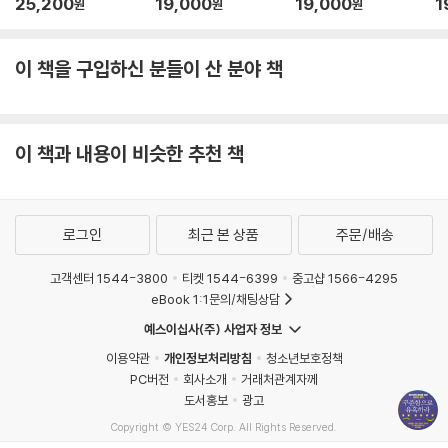
25,200
19,000
19,000
1
원
원
원
장어구이와 낙지젓갈, 김장아찌, 곱창김, 감자탕, 각종 야채들. 맛있는 한
끼 식사를 마친 후 차 한 잔하면서 나만의 서비스를 꺼내기 시작했다. 일단
아로마 테라피 페퍼민트로 즐겁게 해드리고 두 번째로는 휴먼 컬러를 알려
이 책을 구입하신 분들이 산 분야 책
드렸다. 휴먼 컬러 진단을 위해 서로의 생년월일을 자연스럽게 알고 시작
한다. 이야기를 전개하다 보니 과거 이야기와 힘든 이야기들로 서로 공감
대를 형성된다. 그러면서 아들 부부의 임신 이야기와 상속 증여 이야기를
이 책과 내용이 비슷한 추천 책
한다. 듣고만 있어도 그림이 그려진다. 손자, 손녀들을 위해 연금을 넣어주
고 싶다고 이야기를 한다. 일단 나의 관심사 속에 고객들은 자연스럽게 들
어온다.
로그인
최근 본 상품
주문/배송
고객센터 1544-3800
티켓 1544-6399
중고샵 1566-4295
eBook 1:1문의/채팅상담
예스이십사(주) 사업자 정보
이용약관
개인정보처리방침
청소년보호정책
PC버전
회사소개
거래처관계자께
도서홍보
광고
Copyright © YES24 Corp. All Rights Reserved.
MATOM6