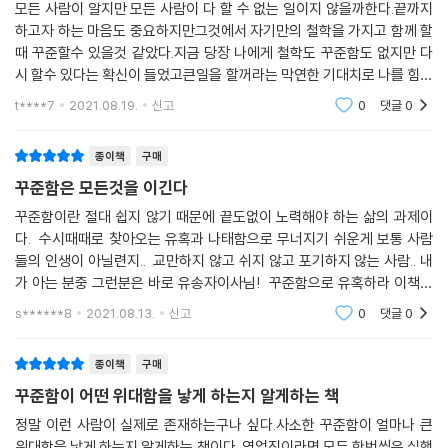
긍정과 열정의 에너지를 주는 사람이 되라
모든 사람이 알지만 모든 사람이 다 할 수 없는 일이지 않을까한다.끝까지
이 순간에도 목표를 정하고 종이 위에 새긴다.
영업 성공41법칙
하고자 하는 마음도 중요하지만그것에서 자기만의 철학을 가지고 함께 할
빈손으로 가지마라
때 꾸준할수 있을것 같았다.지금 당장 나에게 철학도 꾸준함도 없지만 다
‘3W 700주’의 신화를 쓰다
영업 성공42법칙
시 할수 있다는 확신이 들었고큰일을 할꺼라는 막연한 기대치로 나를 힘겹
게 누르던 마음을 작은것의 소중함작은것이라도 꾸준함작은 것이라도 내
조급해 하지 마라
t****7
2021.08.19.
신고
0
댓글
0
보험회사로 영입하기 위해 6개월 동안 매주 병원을 찾아오는 것은 물론 내
것으로 소화하다보
영업 성공43법칙
가 듣는 평생교육원 앞에서 수업 마치기를 기다리는 것도 마다하지 않았던
고객의 삶 속에서 나를 돌아본다
종이책
구매
부지점장이 계셨다. 그분에게 했던 첫 질문이 “어떻게 하면 보험설계사로
영업 성공44법칙
성공할 수 있나요?”였다. 바로 “1주일에 3건 이상 계약을 성사시키면 됩니
꾸준함은 모든것을 이긴다
지금 도전하는 것이 중요하다. 일단 시도해봐라
다”라는 답변이 돌아왔다. 그때는 보험설계사 새내기였기에 3W에 대한
꾸준함이란 절대 쉽지 않기 때문에 끝도없이 노력해야 하는 삶의 과제이
영업 성공45법칙
정확한 개념은 몰랐지만 꾸준히 성실히 1주일에 3건 이상 청약을 했기에
다. 수시때때로 찾아오는 유혹과 나태함으로 무너지기 쉬운게 보통 사람
인생은 세일즈다
‘3W 700주’의 신화를 만들었다. 내 머릿속은 온통 ‘1주일 3건 이상 계
들의 인생이 아닐련지.. 교만하지 않고 쉬지 않고 포기하지 않는 사람.. 내
영업 성공46법칙
약’으로 가득 채워졌고 가족, 친구 그리고 내가 아는 모든 사람을 찾아갔다.
가 아는 분중 그런분은 바로 유송자이사님! 꾸준함으로 유혹하라 이책은
내 몸값을 높이자
배운 대로 보험과 더불어 나의 가치를 설명하고 계약을 하나하나 해나갔
바로 유송자이사님의 삶의 인생 드라마이다. 많이 응원하고 저도 꾸준함
영업 성공47법칙
s******8
2021.08.13.
신고
0
댓글
0
으로 제 인생 업그
다.
일 잘하는 선배를 카피해라
영업 성공48법칙
종이책
구매
그리고 그들에게 한 명씩 소개를 받기 시작했다. 자동차보험의 전설인 조
의미 있고 목적 있는 삶을 살아라
꾸준함이 어떤 위대함을 낳게 하는지 알게하는 책
지라드의 ‘250명 법칙’을 나의 분야에 적용시킴으로써 빛을 발하기 시작
영업 성공49법칙
했다. 그는 시보레에서 15년간 무려 13,001대의 자동차를 판매하는 대기
정말 이런 사람이 실제로 존재하는구나 싶다.사소한 꾸준함이 얼마나 큰
메모하는 습관을 길들여라
위대함을 낳게 하는지 알게하는 책이다. 영업직이라면 모두 한번씩은 실행