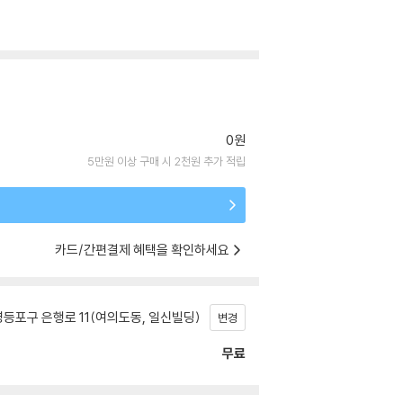
0원
5만원 이상 구매 시 2천원 추가 적립
카드/간편결제 혜택을 확인하세요
등포구 은행로 11(여의도동, 일신빌딩)
변경
무료