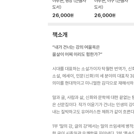
아무튼, 명상 (큰글자
아무튼, 야구 (큰글자
도서)
도서)
26,000
26,000
원
원
책소개
“내가 건너는 강의 여울목은
물살이 어찌 이리도 험한가?”
시대를 대표하는 소설가이자 탁월한 번역가, 신화
소설, 에세이, 인문(신화)의 세 분야의 대표작 
의미를 현대적이고 미니멀한 감각으로 재해석하되
말과 글, 사람과 삶, 신화와 문학에 대한 끝없
은 산문집이다. 작가 이윤기가 건너는 인생의 강
내는 질박하고도 유머러스한 체취가 같이 흐른다
1부 ‘말의 강, 글의 강’에서는 말의 쓰임새에
한 글이 시종일관 유쾌함을 자아낸다. 2부 ‘풍속