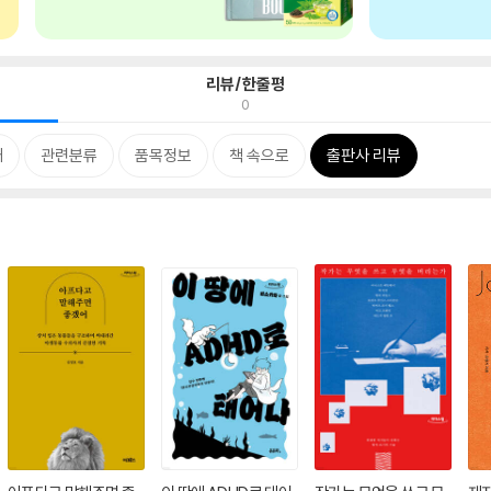
리뷰/한줄평
0
개
관련분류
품목정보
책 속으로
출판사 리뷰