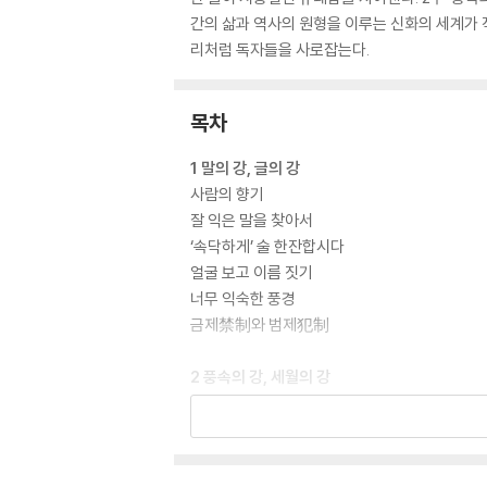
간의 삶과 역사의 원형을 이루는 신화의 세계가 
리처럼 독자들을 사로잡는다.
목차
1 말의 강, 글의 강
사람의 향기
잘 익은 말을 찾아서
‘속닥하게’ 술 한잔합시다
얼굴 보고 이름 짓기
너무 익숙한 풍경
금제禁制와 범제犯制
2 풍속의 강, 세월의 강
뚬벙이 이야기
경마장 오가는 길
입은 거지와 벗은 거지
보기보다 큰 자동차