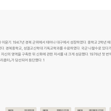
이윤기. 1947년 경북 군위에서 태어나 대구에서 성장하였다. 중학교 2학년 
대 기독교학과를 수료하였다. 국군 나팔수로 있다가 베트남전에 참가하기도 했었다. 그리스·로마
화에 관한 저서를 내 크게 성공했다. 1976년 첫 번역서 『카라카스의 아침』을 펴냈고 그 이듬해 19
리콥터」가 당선되어 등단했다. 1