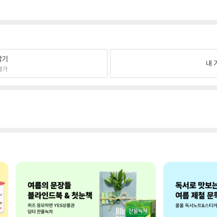
팔기
내 
불가