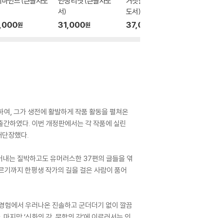
지마인드 (큰글자도
인생 리셋 (큰글자도
거짓말 구분법 (큰글자
매력이란
서)
도서)
글자도서
,000
31,000
37,000
43,0
원
원
원
하여, 그가 생전에 활발하게 작품 활동을 펼쳐온
여 출간하였다. 이번 개정판에서는 각 작품에 실린
재단장했다.
품어내는 질박하고도 유머러스한 37편의 글들을 엮
르기까지 한평생 작가의 길을 걸은 사람이 품어
의 경험에서 우러나온 진솔하고 군더더기 없이 깔끔
 마지막 ‘신화의 강, 문학의 강’에 이르러서는 인