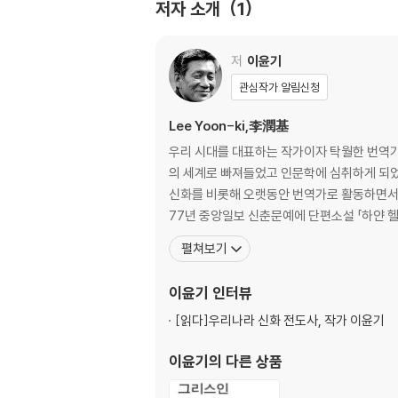
저자 소개
1
나의 기도가 이루어지면
내가 기도하지 않는 까닭
손가락의 인류학
저
이윤기
선생님, 선생님, 우리 선생님
관심작가 알림신청
패자부활, 혹은 ‘불량 인간’의 ‘위대한 탄생’
아내의 자리
Lee Yoon-ki,李潤基
여성 시대에 대한 예감
우리 시대를 대표하는 작가이자 탁월한 번역가 
무엇을 좇다가 전과자가 되었는데?
의 세계로 빠져들었고 인문학에 심취하게 되었다. 경북중학교, 성결교신학
소리의 목적은 침묵이지요
신화를 비롯해 오랫동안 번역가로 활동하면서 자신의 영역을 구축한 뒤 신
나는 눈물을 믿는다
77년 중앙일보 신춘문예에 단편소설 「하얀 헬
데일리 씨, 현명한 시민은요……
펼쳐보기
내가 어디에서 와서 어디로 가는가 하면
일리노이주에 있니더
이윤기
인터뷰
꿈에 본 신발 로터리에서
굳은살 이야기
[읽다]
우리나라 신화 전도사, 작가 이윤기
3 신화의 강, 문학의 강
이윤기
의 다른 상품
화살이 과녁에 맞지 않으면