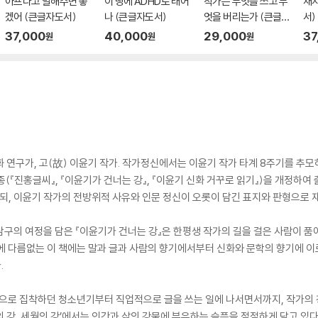
아프다고 말해주면 좋
이 땅에 ADHD로 태어
작가는 무엇을 쓰고 무
재
겠어 (큰글자도서)
나 (큰글자도서)
엇을 버리는가 (큰글자
서)
도서)
37,000
40,000
29,000
37
원
원
원
 연구가, 고(故) 이윤기 작가. 작가정신에서는 이윤기 작가 타계 8주기를 추모
3종(『진홍글씨』, 『이윤기가 건너는 강』, 『이윤기 신화 거꾸로 읽기』)을 개정하
, 이윤기 작가의 전방위적 사유와 인문 정신이 오롯이 담긴 표지와 판형으로 
는 탐구의 여정을 담은 『이윤기가 건너는 강』은 한평생 작가의 길을 걸은 사람이 
에 다름없는 이 책에는 말과 글과 사람의 향기에서부터 신화와 문학의 향기에 이
.
 병적으로 집착하던 청소년기부터 직업적으로 글을 쓰는 일에 나서면서까지, 작가
의 강, 세월의 강’에서는 인간과 삶의 강물에 부유하는 슬픔을 절절하게 담고 있다.