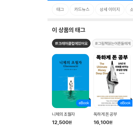
태그
카드뉴스
상세 이미지
이 상품의 태그
#크레마클럽에있어요
#그림책읽는어른들에게
니체의 초월자
독하게 돈 공부
12,500
16,100
원
원