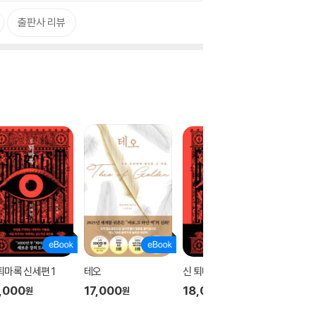
출판사 리뷰
퇴마록 신세편 1
테오
신 퇴마록 신세편 3
신 퇴마록
,000
17,000
18,000
18,00
원
원
원