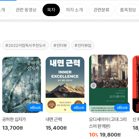
소개
관련 동영상
목차
저자 소개
관련분류
품목정보
#2022아침독서추천도서
#인터뷰
#인터뷰집
공허한 십자가
내면 근력
오디세이아 (고대 그리
신 
스어 완역본)
13,700
15,400
18
원
원
10
19,800
%
원