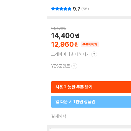
9.7
55
14,400
원
14,400
12,960
쿠폰혜택가
크레마머니 최대혜택가
YES포인트
사용 가능한 쿠폰 받기
앱 다운 시 1천원 상품권
결제혜택