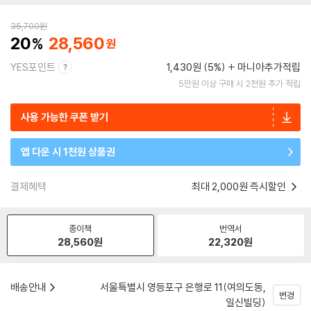
35,700
원
20
28,560
YES포인트
1,430원 (5%)
마니아추가적립
5만원 이상 구매 시 2천원 추가 적립
사용 가능한 쿠폰 받기
앱 다운 시 1천원 상품권
결제혜택
최대 2,000원 즉시할인
종이책
번역서
28,560
원
22,320
원
배송안내
서울특별시 영등포구 은행로 11(여의도동,
변경
일신빌딩)