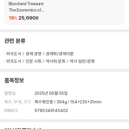
haped institutions - and hence economic outcomes - as muc
Blood and Treasure:
h as war and violence.
The Economics of C
onflict from the Viki
18
25,690
%
원
ngs to Ukraine
Blood and Treasure examines why Genghis Khan should be re
garded as the father of globalisation, how New World gold an
d silver kept Spain poor, why some economists think of witch
관련 분류
trials as a form of 'non-price competition', how pirate captain
s were pioneers of effective HR techniques, how handing out
외국도서
경제 경영
경제학/경제이론
medals hurt the Luftwaffe in the Second World War and why e
외국도서
인문 사회
역사와 문화
역사 일반/문명
conomic theories helped to create a tragedy in Vietnam. Alon
g the way it considers why some medieval kings were right to
arm their soldiers with inferior weapons, takes some manage
품목정보
ment lessons from Joseph Stalin and asks if a culture of patro
nage and cronyism helped the Royal Navy rise to greatness.
발행일
2025년 06월 05일
쪽수, 무게, 크기
쪽수확인중 | 394g | 154*235*31mm
It also analyses the changing economic costs of war and ask
ISBN13
9780349145402
whether war is always bad for the economy.