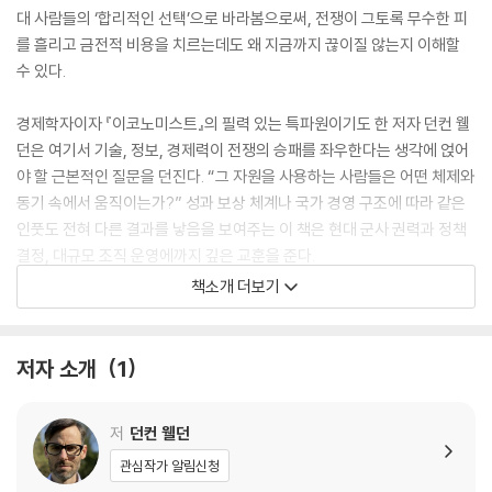
대 사람들의 ‘합리적인 선택’으로 바라봄으로써, 전쟁이 그토록 무수한 피
를 흘리고 금전적 비용을 치르는데도 왜 지금까지 끊이질 않는지 이해할
수 있다.
경제학자이자 『이코노미스트』의 필력 있는 특파원이기도 한 저자 던컨 웰
던은 여기서 기술, 정보, 경제력이 전쟁의 승패를 좌우한다는 생각에 얹어
야 할 근본적인 질문을 던진다. “그 자원을 사용하는 사람들은 어떤 체제와
동기 속에서 움직이는가?” 성과 보상 체계나 국가 경영 구조에 따라 같은
인풋도 전혀 다른 결과를 낳음을 보여주는 이 책은 현대 군사 권력과 정책
결정, 대규모 조직 운영에까지 깊은 교훈을 준다.
책소개 더보기
신대륙을 정복하여 얻어낸 어마어마한 양의 금과 은이 왜 스페인을 도리어
가난하게 만들었을까? 오늘날 기업의 성과 제도와 비슷한 20세기 지위·보
상 체계가 어떻게 독일 공군을 자멸로 이끌었는가? 러시아의 우크라이나
저자 소개
1
의 침략을 억제할 더 좋은 전략은 무엇이었을까? 재미와 통찰이 가득한 이
야기를 읽으며 폭력과 부의 실체에 한걸음 더 다가가보자.
저
던컨 웰던
Blood and Treasure is the story of the economics of confli
관심작가 알림신청