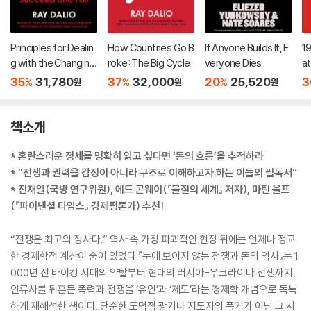
Principles for Dealin
How Countries Go B
If Anyone Builds It, E
19
g with the Changing
roke: The Big Cycle
veryone Dies
at
World Order
t
35
31,780
37
32,000
20
25,520
3
%
%
%
원
원
원
Ho
N
책소개
* 혼란스러운 정세를 명확히 읽고 싶다면 ‘돈의 흐름’을 추적하라
* “전쟁과 권력을 감정이 아니라 구조로 이해하고자 하는 이들의 필독서”
* 진재일(국방 연구위원), 에드 콘웨이(『물질의 세계』 저자), 마틴 울프
(『파이낸셜 타임스』 경제평론가) 추천!
“전쟁은 최고의 장사다.” 역사 속 가장 파괴적인 현장 뒤에는 언제나 정교
한 경제학적 계산이 숨어 있었다.『눈에 보이지 않는 전쟁과 돈의 역사』는 1
000년 전 바이킹 시대의 약탈부터 현대의 러시아-우크라이나 전쟁까지,
인류사를 뒤흔든 폭력과 전쟁을 ‘유인’과 ‘제도’라는 경제학 개념으로 독특
하게 재해석한 책이다. 단순한 도덕적 광기나 지도자의 폭거가 아닌 그 시