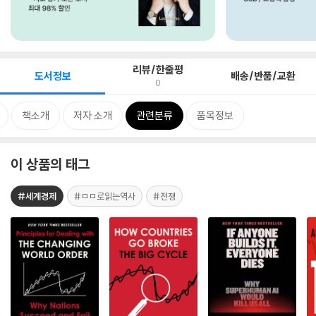
리뷰/한줄평
도서정보
배송/반품/교환
0
책소개
저자 소개
관련분류
품목정보
이 상품의 태그
#세계경제
#ㅁㅁ로읽는역사
#전쟁