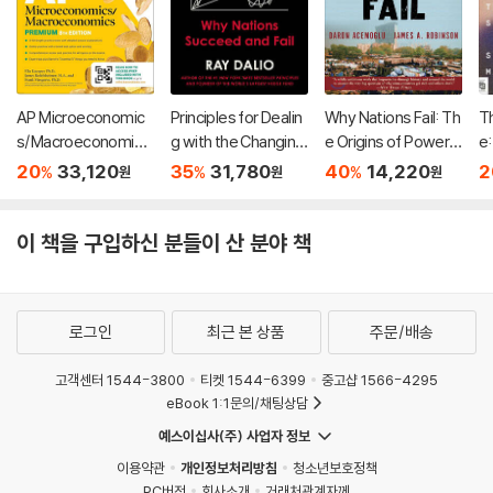
AP Microeconomic
Principles for Dealin
Why Nations Fail: Th
Th
s/Macroeconomics
g with the Changing
e Origins of Power,
e
Premium, Eighth Edi
World Order
Prosperity, and Pov
D
20
33,120
35
31,780
40
14,220
2
%
%
%
원
원
원
tion: Prep Book with
erty
Qu
4 Practice Tests +
li
Comprehensive Re
이 책을 구입하신 분들이 산 분야 책
view + Online Practi
ce
로그인
최근 본 상품
주문/배송
고객센터 1544-3800
티켓 1544-6399
중고샵 1566-4295
eBook 1:1문의/채팅상담
예스이십사(주) 사업자 정보
이용약관
개인정보처리방침
청소년보호정책
PC버전
회사소개
거래처관계자께