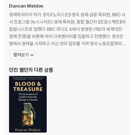
ct from the Viking Age to the war in Ukraine.
Duncan Weldon
Wars are expensive, both in human terms and monetary ones.
경제학자이자 작가. 《이코노미스트》 영국 경제·금융 특파원, BBC 시
Since at least the 1640s, in the aftermath of the British Civil W
사 프로그램 〈뉴스나이트〉 경제 특파원, 종합 월간지 《프로스펙트》의
ars, the phrase 'blood and treasure' has sought to encapsulat
칼럼니스트로 일했다. BBC 라디오 4에서 방영된 〈제2차 세계대전:
e these costs.
경제 전쟁〉을 비롯해 여러 다큐멘터리를 집필하고 진행했다. 영국은
행에서 경력을 시작하고 자산 관리 업무를 거쳐 영국 노동조합회의
Two economic notions, in particular, feature in this book: incen
(TUC)의 수석 경제학자로 공공정책 업무를 담당했다. 현재 TV와 라
펼쳐보기
tives and institutions. A rational look at incentives explains ev
디오에서 정기적으로 경제 논평을 제공하고 있다. 워릭대학교 글로벌
en the most seemingly irrational behaviour - and few things ar
경제 비교우위 분석 센터 자문위원으로 활동하며, 유니버시티칼리지
던컨 웰던
의 다른 상품
e as irrational as war.
런던에서 정책 실무를 가르치고, 시카고대학교의 켄트
Crucially, incentives are not formed in a vacuum, they are shap
ed by the wider social, cultural and political context - the kind
of things economists call institutions (i.e. the State). Over tim
e institutions change and with them incentives change too.
Together institutions and incentives shape and explain human
behaviour. Over the long span of human history, nothing has s