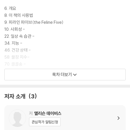
6. 개요
8. 이 책의 사용법
9. 피라인 파이브(the Feline Five)
10. 사회성 -
22. 일상 속 습관 -
34. 지능 -
46. 건강 상태 -
58. 꿀잠 지수-
70. 골골송 -
82. 캣티튜드 -
목차 더보기
94. 고양이와의 수다 -
106. 활동성 -
118. 피라인 파이브 점수표
저자 소개
3
119. 결론
120. 더 알아보기
저
앨리슨 데이비스
관심작가 알림신청