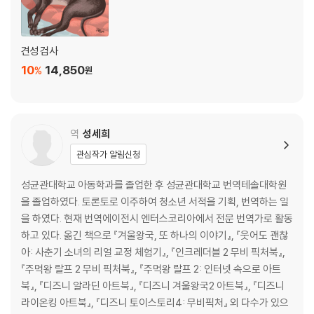
견성 검사
10
14,850
%
원
역
성세희
관심작가 알림신청
성균관대학교 아동학과를 졸업한 후 성균관대학교 번역테솔대학원
을 졸업하였다. 토론토로 이주하여 청소년 서적을 기획, 번역하는 일
을 하였다. 현재 번역에이전시 엔터스코리아에서 전문 번역가로 활동
하고 있다. 옮긴 책으로 『겨울왕국, 또 하나의 이야기』, 『웃어도 괜찮
아: 사춘기 소녀의 리얼 교정 체험기』, 『인크레더블 2 무비 픽처북』,
『주먹왕 랄프 2 무비 픽처북』, 『주먹왕 랄프 2: 인터넷 속으로 아트
북』, 『디즈니 알라딘 아트북』, 『디즈니 겨울왕국2 아트북』, 『디즈니
라이온킹 아트북』, 『디즈니 토이스토리4: 무비픽처』 외 다수가 있으