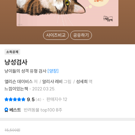
사이즈비교
공유하기
소득공제
냥성검사
냥이들의 성격 유형 검사
양장
앨리슨 데이비스
저
알리샤 레비
그림
성세희
역
느낌이있는책
2022.03.25.
9.5
판매지수
12
4
베스트
반려동물 top100 8주
15,500
원