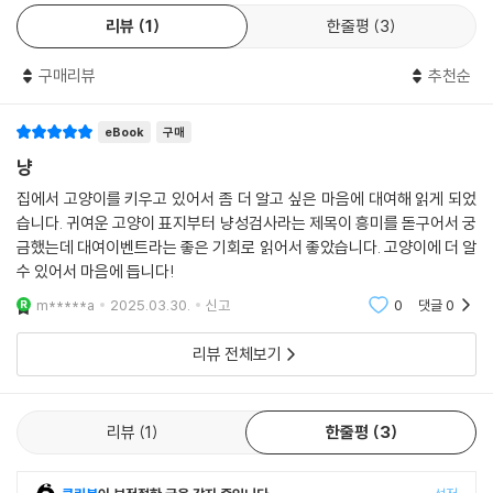
고양이에 대한 저자의 치밀하면서도 따뜻한 시선은 고양이들의 마음을 움
리뷰
1
한줄평
3
직이는 것이 무엇인지 알려주며 특유의 표현 방식에 대한 깊은 이해력도
갖게 해 준다. 각각의 성향과 기질을 고려해 고양이와 보다 깊은 유대관계
구매리뷰
추천순
를 맺을 수 있는 방법을 알려주는 것도 이 책이 가진 차별점이다.
총 81개의 문항에 딸린 4개의 보기를 읽는 재미도 쏠쏠하다. 저자는 사람
eBook
구매
이 고양이를 바라보는 관점과 고양이가 사람을 바라보는 관점 사이를 자유
냥
롭게 오가며 웃음을 유발한다. 고양이를 키우는 사람이라면 누구나 공감할
집에서 고양이를 키우고 있어서 좀 더 알고 싶은 마음에 대여해 읽게 되었
수밖에 없는, 센스 넘치는 보기도 이 책의 감상 포인트이다.
습니다. 귀여운 고양이 표지부터 냥성검사라는 제목이 흥미를 돋구어서 궁
금했는데 대여이벤트라는 좋은 기회로 읽어서 좋았습니다. 고양이에 더 알
고양이를 직접 키우지 않더라도 틱톡, 유튜브 등 1인 미디어를 통해서 볼
수 있어서 마음에 듭니다!
수 있는 고양이들의 엉뚱한 행동은 유저들의 폭발적인 호응을 얻고 있다.
m*****a
2025.03.30.
신고
0
댓글
0
그에 비례해 고양이들의 독특한 행동 뒤에 숨겨진 그들의 속마음과 심리를
설명해 주는 각종 콘텐츠도 인기를 얻고 있다. 고양이의 심리를 이해하고
리뷰 전체보기
보다 돈독한 유대관계를 맺고 싶어 하는 모든 애묘인들에게 이 책은 최고
의 선물이 될 것이다.
리뷰
1
한줄평
3