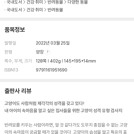
국내도서
건강 취미
반려동물
다양한 동물
국내도서
건강 취미
반려동물
품목정보
발행일
2022년 03월 25일
판형
양장
쪽수, 무게, 크기
128쪽 | 402g | 145*195*14mm
ISBN13
9791161951690
출판사 리뷰
고양이도 사람처럼 제각각의 성격을 갖고 있다!
내 아이의 속마음을 알고 싶은 집사들을 위한 고양이 성격 유형 검사지
반려묘를 키우는 사람이라면, 알 것 같다가도 도무지 종잡을 수 없는 고양
이의 속마음이 궁금할 때가 있을 것이다. 고양이의 습성을 알고 특유의 표