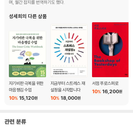
며, 월간 잡지를 번역하기도 했다.
성세희
의 다른 상품
자기비판 극복을 위한
지금부터 스트레스 재
서점 푸로스퍼로
마음챙김 수업
설정을 시작합니다
10
16,200
%
원
10
15,120
10
18,000
%
%
원
원
관련 분류