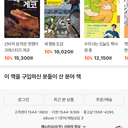
신비의 섬 작은 멋쟁이
새 행동 도감
수의사는 오늘도 짝사
펫
크레스티드 게코
랑 중
한
10
16,020
%
원
10
15,300
10
12,150
1
%
%
원
원
이 책을 구입하신 분들이 산 분야 책
로그인
최근 본 상품
주문/배송
고객센터 1544-3800
티켓 1544-6399
중고샵 1566-4295
eBook 1:1문의/채팅상담
예스이십사(주) 사업자 정보