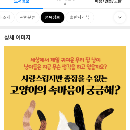
도서정보
배송/반품/교환
4
자 소개
관련분류
품목정보
출판사 리뷰
상세 이미지