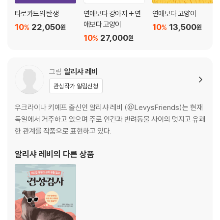
타로카드의 탄생
연애보다 강아지 + 연
연애보다 고양이
애보다 고양이
10
22,050
10
13,500
%
%
원
원
10
27,000
%
원
그림
알리샤 레비
관심작가 알림신청
우크라이나 키예프 출신인 알리샤 레비 (@LevysFriends)는 현재
독일에서 거주하고 있으며 주로 인간과 반려동물 사이의 멋지고 유쾌
한 관계를 작품으로 표현하고 있다.
알리샤 레비
의 다른 상품