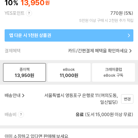
10
13,950
YES포인트
770원 (5%)
5만원 이상 구매 시 2천원 추가 적립
앱 다운 시 1천원 상품권
결제혜택
카드/간편결제 혜택을 확인하세요
종이책
eBook
크레마클럽
13,950
원
11,000
원
eBook 구독
배송안내
서울특별시 영등포구 은행로 11(여의도동,
변경
일신빌딩)
배송비
유료
(도서 15,000원 이상 무료)
이미 소장하고 있다면 판매해 보세요.