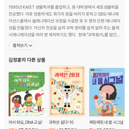
1995년 KAIST 생물학과를 졸업하고, 동 대학원에서 세포생물학을
전공했다. 이후 엉뚱하게도 화가의 꿈을 버리지 못하고 SBSi 애니메
이션스쿨에서 셀애니메이션 과정을 수료한 후 두 편의 단편 애니메이
션을 만들었다. 자신의 전공을 살려 과학 원리를 쉽게 알려 주는 플래
시애니메이션을 여러 편 제작하기도 했다.. 현재 「과학동아」를 발간하
는 동아사이언스의 기자이자, 과학쇼핑몰인 시앙스몰(scimall.co.k
펼쳐보기
r)의 운영자를 맡고 있으며 과학상품 잡지인 「시앙스가이드」의 편집
장이기도 하다. 지은 책으로 『똑 닮은 쥐랑 햄스터가 다른 동물이라
김정훈
의 다른 상품
고?』, 『맛있고 간편한 과학 도시락』,
어서 와요, DNA 교실!
과학은 쉽다! 10
찌릿찌릿 내 몸 시그널