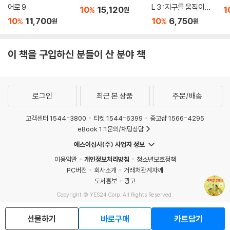
동물과 멸종 위기 동물의 사례를 통해 생물 다양성의 중요성을 전한다. 결
어로 9
L 3 : 지구를 움직이는
10
15,120
1
%
원
국 생물 분류를 학습하는 목적은, 다양한 생물에 대한 깊은 이해를 위한 일
화산 활동
10
11,700
10
6,750
%
%
원
원
이며, 나아가 지구상의 수많은 생물과 함께 살아가기 위함임을 어린이 독
자에게 알려 준다.
이 책을 구입하신 분들이 산 분야 책
| 초등 교과 연계 |
과학 3-1 동물의 한살이
로그인
최근 본 상품
주문/배송
과학 3-2 동물의 생활
과학 5-1 5. 다양한 생물과 우리 생활
고객센터 1544-3800
티켓 1544-6399
중고샵 1566-4295
과학 5-2 2. 생물과 환경
eBook 1:1문의/채팅상담
예스이십사(주) 사업자 정보
이용약관
개인정보처리방침
청소년보호정책
PC버전
회사소개
거래처관계자께
도서홍보
광고
Copyright © YES24 Corp. All Rights Reserved.
MATOM13
선물하기
바로구매
카트담기