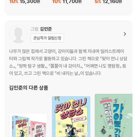
10
15,300
10
11,700
5
12,160
%
%
%
원
원
원
그림
김민준
관심작가 알림신청
나무가 많은 집에서 고양이, 강아지들과 함께 지내며 일러스트레이
터와 그림책 작가로 활동하고 있습니다. 그린 책으로 『맞아 언니 상담
소』, 『방학 탐구 생활』, 『쫄쫄이 내 강아지』, 『어쩌면 나도 명탐정』 등
이 있고, 쓰고 그린 책으로 『비 내리는 날』이 있습니다.
김민준
의 다른 상품