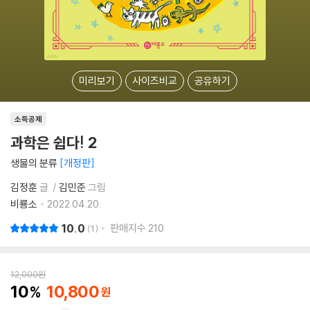
미리보기
사이즈비교
공유하기
소득공제
과학은 쉽다! 2
생물의 분류
개정판
김정훈
글
김민준
그림
비룡소
2022.04.20.
10.0
판매지수
210
1
12,000
원
10
10,800