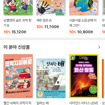
예정이다.
똑 닮은 고양이와 삵이 다른 동물이라고?
다양한 생물과 살아가려면 ‘생물 분류’가 필요해!
슈뻘맨의 숨은 과학 찾
재주 많은 손
시끌시끌 소음공해 이
우
기 8
제 그만!
데
10
11,700
%
원
우리 주변의 동식물을 어떻게 구분하는지 알아보는 생물 책이다. 그간 동
10
15,120
10
10,800
1
%
%
원
원
식물의 한살이를 다루는 책은 많았지만, ‘생물 분류’를 통해 생물 교과의 기
본을 다져 주는 책은 드물었다. 이 책은 동식물의 유사점과 차이점을 관찰
하고, 기준을 세워 분류하는 법, 또 오늘날 생물 분류의 바탕이 된 린네의
이 분야 신상품
생물 분류법이 만들어진 과정까지 다양하게 담고 있다. 특히 생물의 ‘종’을
아이들의 눈높이에 알맞은 예시를 들어 설명하여, 까다로운 교과 개념도
쏙쏙 이해할 수 있게 도와준다. 호랑이와 사람을 꼽아 생물 분류의 일곱 단
계인 ‘종-속-과-목-강-문-계’를 보다 효과적으로 설명하는 부분도 주목
할 만하다. 아이들은 책의 예시를 통해 동물을 분류하는 기준을 스스로 생
각해 보면서, 단순 암기를 넘어 생물 분류의 원리를 익힐 수 있다.
한편, 교과서에는 없는 생물 분류의 흥미로운 교양 상식까지 담았다. 유전
자 분석을 통한 분류 방법이나 미생물을 분류하는 방법을 소개하며 생물을
분류하는 기준과 방법이 계속 발전해 나가는 모습을 알려 준다. 또한 멸종
빨간 내복의 코딱지 히
일하는 배
사이언스 리더스 LEVE
오