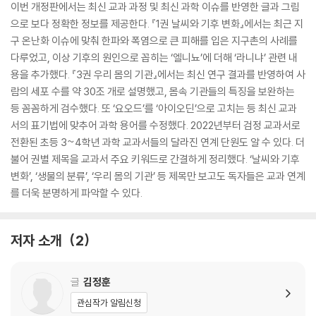
이번 개정판에서는 최신 교과 과정 및 최신 과학 이슈를 반영한 글과 그림
으로 보다 정확한 정보를 제공한다. 『1권 날씨와 기후 변화』에서는 최근 지
구 온난화 이슈에 맞춰 한파와 폭염으로 큰 피해를 입은 지구촌의 사례를
다루었고, 이상 기후의 원인으로 꼽히는 ‘엘니뇨’에 더해 ‘라니냐’ 관련 내
용을 추가했다. 『3권 우리 몸의 기관』에서는 최신 연구 결과를 반영하여 사
람의 세포 수를 약 30조 개로 설명했고, 몸속 기관들의 특징을 보완하는
등 꼼꼼하게 검수했다. 또 ‘요오드’를 ‘아이오딘’으로 고치는 등 최신 교과
서의 표기법에 맞추어 과학 용어를 수정했다. 2022년부터 검정 교과서로
전환된 초등 3~4학년 과학 교과서들의 달라진 연계 단원도 알 수 있다. 더
불어 권별 제목을 교과서 주요 키워드로 간결하게 정리했다. ‘날씨와 기후
변화’, ‘생물의 분류’, ‘우리 몸의 기관’ 등 제목만 보고도 독자들은 교과 연계
를 더욱 분명하게 파악할 수 있다.
저자 소개
2
글
김정훈
관심작가 알림신청