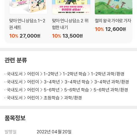
맞아 언니 상담소 1~2
맞아 언니 상담소 2. 위
철의 왕국 가야로 가자
권 세트
험한 내기
10
12,600
%
원
10
27,000
10
13,500
%
%
원
원
관련 분류
국내도서
어린이
1-2학년
1-2학년 학습
1-2학년 과학/환경
국내도서
어린이
3-4학년
3-4학년 학습
3-4학년 과학/환경
국내도서
어린이
5-6학년
5-6학년 학습
5-6학년 과학/환경
국내도서
어린이
초등학습
과학/환경
품목정보
발행일
2022년 04월 20일