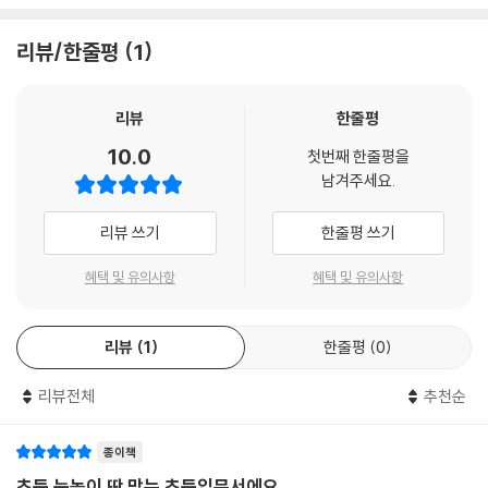
교육 콘텐츠 전문가로 선정해 초등학생 눈높이에 맞춰 과학 개념과 용어를
설명했다. “내가 무지막지하게 싫어하는 과학책을 잘 읽었다는 것은, 이 책
리뷰/한줄평
1
이 정말 재미있다는 것이다.”(교보문고, ak**nge), “교과서에서 이해가
잘 안 된 부분을 확실하게 정리하는 책!”(예스24, 브***이), “과학을 어
려워하거나 과학에 두려움을 가진 친구들에게 소개해 주고 싶다.”(알라딘,
리뷰
한줄평
may***26) 등 이 시리즈는 특히 과학 공부를 시작하는 초등 1~3학년 어
10.0
첫번째 한줄평을
린이 독자들에게 뜨거운 반응을 얻으며 꾸준히 사랑받아 왔다.
남겨주세요.
최신 정보와 이슈로 교과서 개념을 더욱 딴딴하게!
리뷰 쓰기
한줄평 쓰기
이번 개정판에서는 최신 교과 과정 및 최신 과학 이슈를 반영한 글과 그림
혜택 및 유의사항
혜택 및 유의사항
으로 보다 정확한 정보를 제공한다. 『1권 날씨와 기후 변화』에서는 최근 지
구 온난화 이슈에 맞춰 한파와 폭염으로 큰 피해를 입은 지구촌의 사례를
리뷰
1
한줄평
0
다루었고, 이상 기후의 원인으로 꼽히는 ‘엘니뇨’에 더해 ‘라니냐’ 관련 내
용을 추가했다. 『3권 우리 몸의 기관』에서는 최신 연구 결과를 반영하여 사
리뷰전체
추천순
람의 세포 수를 약 30조 개로 설명했고, 몸속 기관들의 특징을 보완하는
등 꼼꼼하게 검수했다. 또 ‘요오드’를 ‘아이오딘’으로 고치는 등 최신 교과
서의 표기법에 맞추어 과학 용어를 수정했다. 2022년부터 검정 교과서로
종이책
전환된 초등 3~4학년 과학 교과서들의 달라진 연계 단원도 알 수 있다. 더
초등 눈높이 딱 맞는 초등입문서에요