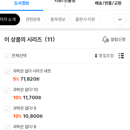
리뷰/한줄평
도서정보
배송/반품/교환
1
저자 소개
관련분류
품목정보
출판사 리뷰
이 상품의 시리즈
11
알림신청
전체선택
품절포함
과학은 쉽다 시리즈 세트
5
71,820
%
원
과학은 쉽다! 10
10
11,700
%
원
과학은 쉽다! 9
10
10,800
%
원
과학은 쉽다! 8