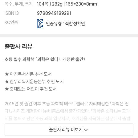
쪽수, 무게, 크기
104쪽 | 282g | 165*230*8mm
ISBN13
9788949189291
KC인증
인증유형 : 적합성확인
출판사 리뷰
초등 필수 과학책 『과학은 쉽다!』 개정판 출간!
★ 아침독서신문 추천 도서
★ 한우리독서운동본부 추천 도서
★ 줏대있는 어린이 추천 도서
2015년 첫 출간 이후 초등 과학책 베스트셀러로 자리매김한 『과학은 쉽
다!』 시리즈 개정판이 ㈜비룡소에서 출간되었다. 『과학은 쉽다!』는 교과
서를 통째로 담은 초등 과학 입문서로, 호기심을 자극하는 질문에서 출발
해 초등 전 학년에 걸쳐 배우는 과학 교과서의 필수 주제를 쉽고 재미있게
출판사 리뷰 더보기
재구성한 것이 특징이다. 각 권의 저자를 과학 교사, 과학 전문 기자, 과학