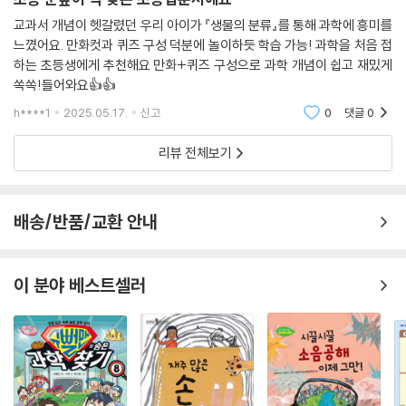
불어 권별 제목을 교과서 주요 키워드로 간결하게 정리했다. ‘날씨와 기후
교과서 개념이 헷갈렸던 우리 아이가 『생물의 분류』를 통해 과학에 흥미를
변화’, ‘생물의 분류’, ‘우리 몸의 기관’ 등 제목만 보고도 독자들은 교과 연계
느꼈어요. 만화컷과 퀴즈 구성 덕분에 놀이하듯 학습 가능! 과학을 처음 접
를 더욱 분명하게 파악할 수 있다.
하는 초등생에게 추천해요 만화+퀴즈 구성으로 과학 개념이 쉽고 재밌게
쏙쏙!들어와요👍👍
만화와 퀴즈로 놀이하듯 배우는 과학!
h****1
2025.05.17.
신고
0
댓글
0
각 권의 시작은 주제를 맛보기 하는 짧은 만화로 열어 어린이들의 시선을
리뷰 전체보기
확 사로잡는다. 또한 주제와 관련한 심화 정보를 담은 ‘더 알아보기’, 내용
을 잘 이해했는지 스스로 실력을 점검해 볼 수 있는 ‘도전! 퀴즈 왕’, 실제 초
등학생들의 질문에 명쾌한 해답을 주는 ‘질문 있어요!’로 각 장을 마무리해
배송/반품/교환 안내
다양한 형식으로 지식을 업그레이드시킬 수 있다. 이 책은 어린이들이 어
렵게만 느꼈던 과학에 쉽고 재밌게 다가가는 데 큰 도움이 될 것이다.
이 분야 베스트셀러
교과 주제부터 첨단 과학까지, 과학 궁금증 해결!
앞으로 출간될 7권부터는 최신 트렌드를 반영한 이슈와 아직 소개되지 않
은 주요 교과 주제를 선보인다. ‘생태계와 환경’, ‘물질’, ‘유전’, ‘미래 공학’
등 미래를 준비하는 어린이들이 궁금해할 만한 과학 지식을 알차게 담아낼