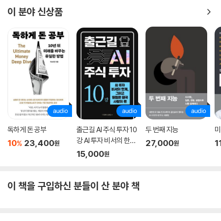
이 분야 신상품
독하게 돈 공부
출근길 AI 주식 투자 10
두 번째 지능
미
강 AI 투자 비서의 한계,
10
23,400
27,000
1
%
원
원
그리고 결정은 결국 사
15,000
원
람의 몫
이 책을 구입하신 분들이 산 분야 책