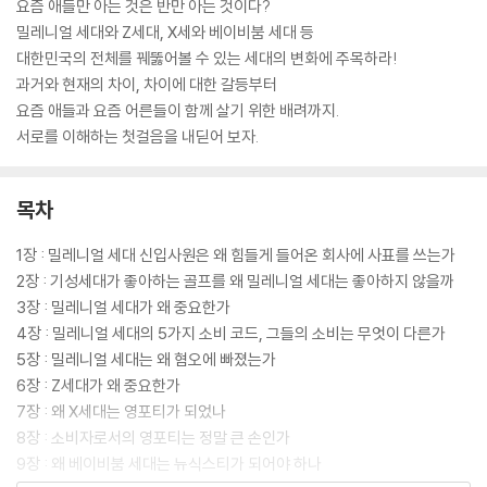
요즘 애들만 아는 것은 반만 아는 것이다?
밀레니얼 세대와 Z세대, X세와 베이비붐 세대 등
대한민국의 전체를 꿰뚫어볼 수 있는 세대의 변화에 주목하라!
과거와 현재의 차이, 차이에 대한 갈등부터
요즘 애들과 요즘 어른들이 함께 살기 위한 배려까지.
서로를 이해하는 첫걸음을 내딛어 보자.
목차
1장 : 밀레니얼 세대 신입사원은 왜 힘들게 들어온 회사에 사표를 쓰는가
2장 : 기성세대가 좋아하는 골프를 왜 밀레니얼 세대는 좋아하지 않을까
3장 : 밀레니얼 세대가 왜 중요한가
4장 : 밀레니얼 세대의 5가지 소비 코드, 그들의 소비는 무엇이 다른가
5장 : 밀레니얼 세대는 왜 혐오에 빠졌는가
6장 : Z세대가 왜 중요한가
7장 : 왜 X세대는 영포티가 되었나
8장 : 소비자로서의 영포티는 정말 큰 손인가
9장 : 왜 베이비붐 세대는 뉴식스티가 되어야 하나