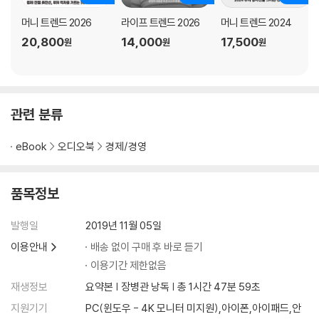
머니 트렌드 2026
라이프 트렌드 2026
머니 트렌드 2024
20,800
14,000
17,500
원
원
원
관련 분류
eBook
오디오북
경제/경영
품목정보
발행일
2019년 11월 05일
이용안내
배송 없이 구매 후 바로 듣기
이용기간 제한없음
재생정보
요약본 | 장병관 낭독 | 총 1시간 47분 59초
지원기기
PC(윈도우 - 4K 모니터 미지원),아이폰,아이패드,안