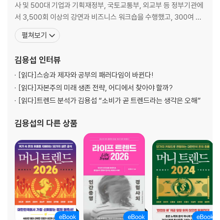
사 및 500대 기업과 기획재정부, 국토교통부, 외교부 등 정부기관에
서 3,500회 이상의 강연과 비즈니스 워크숍을 수행했고, 300여 건
의 컨설팅 프로젝트를 수행했다. 〈한국경제신문〉, 〈한겨레신문〉, 〈머
펼쳐보기
니투데이〉 등에서 칼럼니스트로 활동했고, 휴넷CEO, SERICEO 등
에서 대한민국 CEO들을 대상으로 최신 트렌드를 분석하고 인사이트
김용섭
인터뷰
를 제공했다.
[읽다]
스승과 제자와 공부의 패러다임이 바뀐다!
[읽다]
자본주의 미래 생존 전략, 어디에서 찾아야 할까?
[읽다]
트렌드 분석가 김용섭 “소비가 곧 트렌드라는 생각은 오해”
김용섭
의 다른 상품