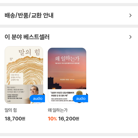
배송/반품/교환 안내
이 분야 베스트셀러
말의 힘
왜 일하는가
18,700
10
16,200
%
원
원