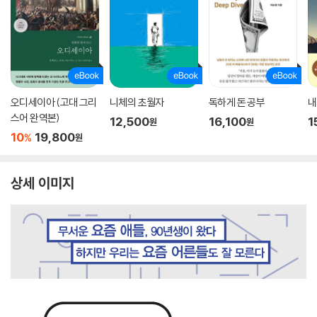
오디세이아 (고대 그리
니체의 초월자
독하게 돈 공부
내
스어 완역본)
12,500
16,100
1
원
원
10
19,800
%
원
상세 이미지