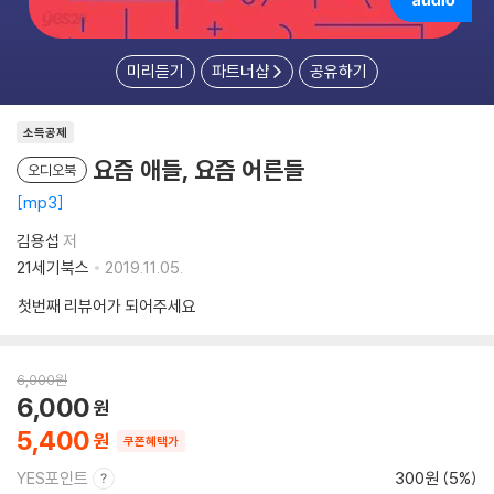
미리듣기
파트너샵
공유하기
소득공제
요즘 애들, 요즘 어른들
오디오북
mp3
김용섭
저
21세기북스
2019.11.05.
첫번째 리뷰어가 되어주세요
6,000
원
6,000
5,400
쿠폰혜택가
YES포인트
300원 (5%)