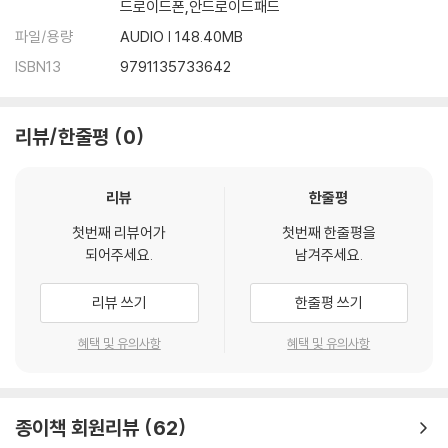
드로이드폰,안드로이드패드
파일/용량
AUDIO | 148.40MB
ISBN13
9791135733642
리뷰/한줄평
0
리뷰
한줄평
첫번째 리뷰어가
첫번째 한줄평을
되어주세요.
남겨주세요.
리뷰 쓰기
한줄평 쓰기
혜택 및 유의사항
혜택 및 유의사항
종이책 회원리뷰
62