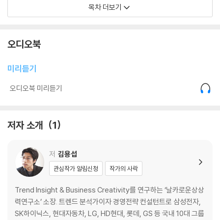
10장 : 왜 태극기부대에 노인들이 많을까
목차 더보기
11장 : 나이가 들면 무조건 꼰대가 되는 걸까
12장 : 왜 세대갈등은 과거에 비해 커지고 있는가
오디오북
미리듣기
오디오북 미리듣기
저자 소개
1
저
김용섭
관심작가 알림신청
작가의 사락
Trend Insight & Business Creativity를 연구하는 ‘날카로운상상
력연구소’ 소장. 트렌드 분석가이자 경영전략 컨설턴트로 삼성전자,
SK하이닉스, 현대자동차, LG, HD현대, 롯데, GS 등 국내 10대 그룹