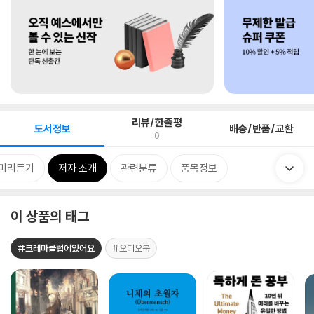
리뷰/한줄평
도서정보
배송/반품/교환
0
미리듣기
저자 소개
관련분류
품목정보
이 상품의 태그
#크레마클럽에있어요
#오디오북