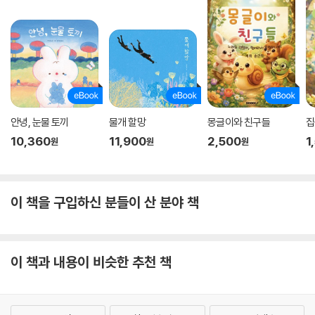
안녕, 눈물 토끼
물개 할망
몽글이와 친구들
집
10,360
11,900
2,500
1
원
원
원
이 책을 구입하신 분들이 산 분야 책
이 책과 내용이 비슷한 추천 책