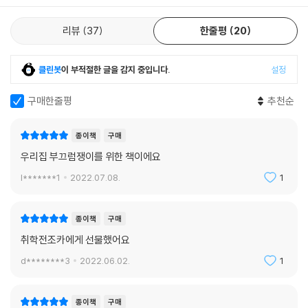
습으로 표현했다. “크고 아름다운 해도 저렇게 빨간데, 네 얼굴이 빨간 게
뭐 어때서?” 사자와 이 책을 읽는 어린이의 마음을 시원하게 씻어 내는 것
리뷰
37
한줄평
20
만 같다.
클린봇
이 부적절한 글을 감지 중입니다.
설정
“걱정 마. 우리가 있잖아.” _본문 중에서
“얼굴을 씻어 보는 게 어때? 난 아빠랑 목욕하면 깨끗해지던데.” _본문 중
구매한줄평
추천순
에서
종이책
구매
과감한 라인과 통통 튀는 경쾌한 컬러는 천진하고 귀여운 캐릭터를 더욱
돋보이게 한다. 컬러와 여백을 적재적소에 과감하게 활용한 면 구성은 틀
우리집 부끄럼쟁이를 위한 책이에요
에 박히지 않아 더없이 신선하다. 작가의 유쾌하고 귀여운 위로와 개성이
l*******1
2022.07.08.
1
가득한 『부끄러워도 괜찮아』. 작가가 펼쳐 나갈 그림책 세계와 어린이들의
이야기가 기대되는 이유이다.
종이책
구매
취학전조카에게 선물했어요
d********3
2022.06.02.
1
종이책
구매