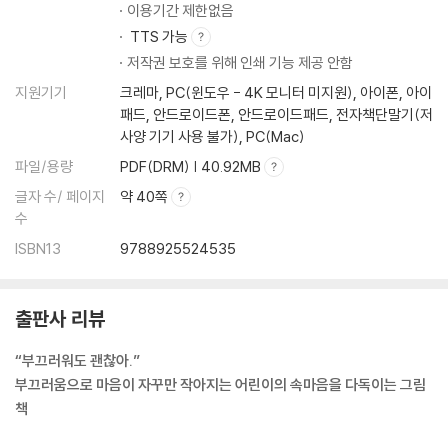
이용기간 제한없음
TTS 가능
저작권 보호를 위해 인쇄 기능 제공 안함
지원기기
크레마, PC(윈도우 - 4K 모니터 미지원), 아이폰, 아이
패드, 안드로이드폰, 안드로이드패드, 전자책단말기(저
사양 기기 사용 불가), PC(Mac)
파일/용량
PDF(DRM) | 40.92MB
글자 수/ 페이지
약 40쪽
수
ISBN13
9788925524535
출판사 리뷰
“부끄러워도 괜찮아.”
부끄러움으로 마음이 자꾸만 작아지는 어린이의 속마음을 다독이는 그림
책