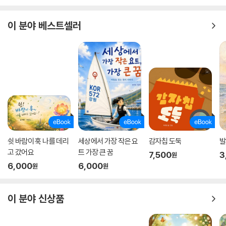
이 분야 베스트셀러
쉿 바람이 훅 나를 데리
세상에서 가장 작은 요
감자칩 도둑
발
고 갔어요
트 가장 큰 꿈
7,500
3
원
6,000
6,000
원
원
이 분야 신상품