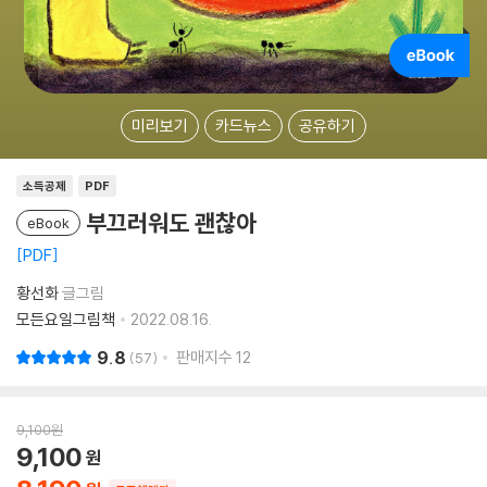
미리보기
카드뉴스
공유하기
소득공제
PDF
부끄러워도 괜찮아
eBook
PDF
황선화
글그림
모든요일그림책
2022.08.16.
9.8
판매지수
12
57
9,100
원
9,100