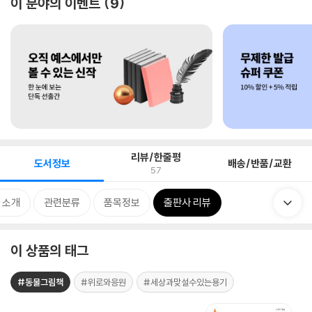
이 분야의 이벤트
9
리뷰/한줄평
도서정보
배송/반품/교환
57
 소개
관련분류
품목정보
출판사 리뷰
이 상품의 태그
#동물그림책
#위로와응원
#세상과맞설수있는용기