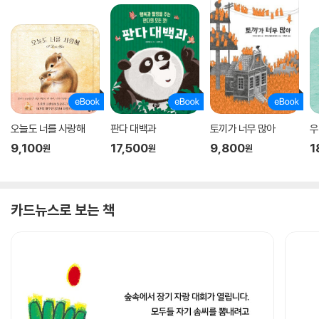
오늘도 너를 사랑해
판다 대백과
토끼가 너무 많아
우
9,100
17,500
9,800
1
원
원
원
카드뉴스로 보는 책