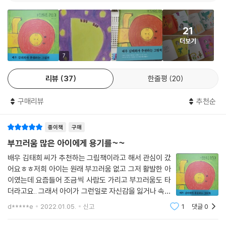
“나 부끄러워서 장기 자랑 못 하겠어, 으앙!” 부끄러움 때문에 혼자서 끙끙
앓던 사자는 결국 친구들 앞에서 울음을 터뜨리고 만다. 친구들은 “걱정
21
마. 우리가 있잖아.”라며 사자를 위로하고 곁에서 방법을 모색한다. 세수를
더보기
해 보라는 박쥐의 제안이나 노란색 가면을 씌우려는 늑대의 아이디어는 사
자의 빨개진 얼굴을 원래대로 되돌려 놓기에는 엉성하고 엉뚱해 보이지만
7
그 마음만큼은 미덥다. 그런데 거북이가 말한다. 얼굴이 빨개도 괜찮다고,
리뷰
37
한줄평
20
해가 질 때 세상도 온통 빨갛다고, 그러니 함께 해를 보자고…….
구매리뷰
추천순
“두려움에 찰싹 붙어 있는 마음에 틈이 생기고 기운이 돋아나게 하는 것은
이렇듯 가까이 있는 이들과 보낸 시간, 그들이 건네는 따뜻한 응원일 겁니
종이책
구매
다.”
_작가의 말 중에서
부끄러움 많은 아이에게 용기를~~
배우 김태희 씨가 추천하는 그림책이라고 해서 관심이 갔
어쩌면 이미 사자의 마음속에는 ‘진짜 용기’가 자리 잡고 있었을지 모른다.
어요ㅎㅎ저희 아이는 원래 부끄러움 없고 그저 활발한 아
타인 앞에 나서는 두려움과 부끄러움을 작아지게 하려면 먼저 자신의 감정
이였는데 요즘들어 조금씩 사람도 가리고 부끄러움도 타
을 대면하고 드러내는 용기가 필요한 법이니 말이다.
더라고요.. 그래서 아이가 그런일로 자신감을 잃거나 속상
해하지 않았으면 하는 마음에서 구매해 봤어요ㅋ숲속 장
d*****e
2022.01.05.
신고
1
댓글
0
기자랑을 준비하는 사자는 부끄러워서 나갈수 없다고 합
부끄러움에게 자꾸만 마음의 자리를 내어 주는 어린이들이 책 속의 사자를
니다.사자의 친구들 박쥐와 늑대와 거북이가 사