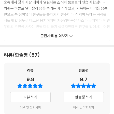
숲속에서 장기 자랑 대회가 열린다는 소식에 동물들의 연습이 한창이다.
박쥐는 하늘로 날아올라 몸을 숨기는 재주가 있고, 거북이는 머리를 몸통
안으로 쏙 집어넣어 친구들을 놀래키기 선수이다. 심지어 늑대는 곡식을
시들게 할 정도로 타고난 음치이지만 자신감만큼은 대스타 못지않다. 반면
우리의 주인공 사자는 번쩍 다리 들기 실력자인데도 친구들 앞에서는 어쩐
일인지 재주를 뽐낼 수가 없다. 이유는 ‘부끄러워서’다. 잘하는 게 있어도
출판사 리뷰 더보기
부끄러움 때문에, 또는 누군가가 비웃으면 어쩌나 하는 두려움 때문에 앞
에 나서는 일을 유난히 힘들어하는 게 비단 이 그림책 속 사자뿐일까.
리뷰/한줄평
57
『부끄러워도 괜찮아』는 슬픔, 기쁨이란 긍정적인 감정이 자연스럽듯 부끄
러움도 자연스러운 감정 가운데 하나임을, 부끄러움이란 나에게도, 내 친
구에게도, 엄마나 아빠 그리고 선생님에게도, 심지어 사자처럼 강인해 보
리뷰
한줄평
이는 사람에게도 있을 수 있음을 이야기하며 어린이의 속마음을 다정하게
9.8
9.7
다독여 준다. 부끄러움과 두려움으로 마음이 자꾸만 작아질 때 이렇게 주
문을 외워 보자. “부끄러워도 괜찮아.”
리뷰 쓰기
한줄평 쓰기
자기감정 앞에서 솔직해질 때 비로소 찾아오는
용기와 위로의 순간을 포착하다
혜택 및 유의사항
혜택 및 유의사항