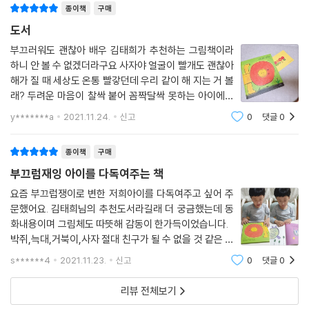
보며 자연스럽게 자기감정을 들여다볼 수 있기를, 부끄러움과 두려움으로
종이책
구매
가득 찼던 어린이들 마음에 기운이 돋아나기를 바란다. 더불어 거북이가
도서
사자에게 했던 것처럼, 이 책을 함께 읽는 어른들도 느리지만 단단한 위로
와 응원을 어린이들에게 건넬 수 있기를 바란다.
부끄러워도 괜찮아 배우 김태희가 추천하는 그림책이라
하니 안 볼 수 없겠더라구요 사자야 얼굴이 빨개도 괜찮아
해가 질 때 세상도 온통 빨갛던데 우리 같이 해 지는 거 볼
어린이의 눈높이에 서서 어린이의 마음을 시원하게 해 줄
래? 두려운 마음이 찰싹 붙어 꼼짝달싹 못하는 아이에게
작가의 유쾌한 진심과 응원
작은 용기를 주는 마법 같은 책입니다. 부끄러움으로 마
y*******a
2021.11.24.
신고
0
댓글
0
음이 자꾸만 작아지는 아이들이 있다면 추천할게요 얼마
『부끄러워도 괜찮아』에는 어린이를 향한 작가의 애정과 진심이 그득하다.
전에 제가
대학 시절부터 10년 넘게 사회 복지사로 활동하면서 빛나라공부방에서 만
종이책
구매
난 어린이들에게 예쁜 것을 주고 싶다는 마음으로 살았다는 황선화 작가.
부끄럼재잉 아이를 다독여주는 책
이후 독서 지도사로 지내며 책을 통해 어린이들에게 웃음을 선물할 수 있
요즘 부끄럽쟁이로 변한 저희아이를 다독여주고 싶어 주
다는 것을 알게 된 뒤 작가는 그림책 작가가 되기 위해 꼭두일러스트의 문
문했어요. 김태희님의 추천도서라길래 더 궁금했는데 동
을 두드렸다. 그리고 이렇게 첫 작품을 펴낸다.
화내용이며 그림체도 따뜻해 감동이 한가득이었습니다.
박쥐,늑대,거북이,사자 절대 친구가 될 수 없을 것 같은 동
사자의 노란 얼굴이 부끄러운 상황에서는 붉은색으로 달아오른다. 작가는
물들이 친구로 나오는 점도 인상적이었네요. 그동안 아
s******4
2021.11.23.
신고
0
댓글
0
어린이들이 직관적으로 받아들이기 쉬운 ‘색’이라는 장치를 통해 감정을
이를 이해하지 못했는데 이 책을 읽고 부끄러움도 하나의
떠올릴 수 있기를 바랐다고 말한다. 사자가 자기 자신을 긍정적으로 받아
감정임을 깨닫고 아이를 더 이해
리뷰 전체보기
들이고 작은 용기를 얻으며 감정을 해소하는 장면 역시 붉은 해가 지는 모