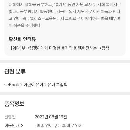
대학에서 철학을 공부하고, 10여 년 동안 자원 교사 및 사회 복지사로
빛나라공부방에서 활동했다. 지금은 독서 지도사로 어린이들과 만나
고 있다. 꼭두일러스트교육원에서 그림으로 이야기하는 법을 배우며
이 작품을 준비했다.
황선화
인터뷰
[읽다]
부끄럼쟁이에게 다정한 용기와 응원을 전하는 그림책
관련 분류
eBook
어린이 유아
유아 그림책
품목정보
발행일
2022년 08월 16일
이용안내
배송 없이 구매 후 바로 읽기