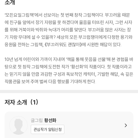
소개
‘모든요일그림책’에서 선보이는 첫 번째 창작 그림책이다. 부끄러움 때문
에 친구들 앞에서 장기 자랑을 못 하겠다며 울음을 터뜨린 사자, 그런 사자
를 위해 거북이와 박쥐와 늑대가 머리를 맞댄다. 부끄러움 많은 사자는 장
기 자랑 무대에 설 수 있을까? 세상의 모든 부끄럼쟁이에게 다정한 용기와
응원을 전하는 그림책, 《부끄러워도 괜찮아》에 시원한 해답이 있다.
10년 넘게 어린이와 가까이 지내며 ‘책을 통해 웃음을 선물’해 본 경험을 바
탕으로 첫 창작 그림책에 도전한 작가 ‘황선화’의 작품이다. 첫 작품이라고
는 믿기지 않을 만큼 과감한 구성과 독보적인 캐릭터, 기발한 해답, 속 깊은
작품관을 보여 주며 벌써 다음 행보를 기대하게 한다.
저자 소개
1
글그림
황선화
관심작가 알림신청