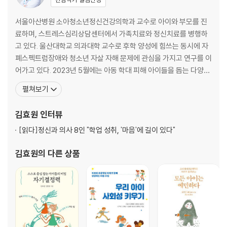
감정에 이름 붙이고 읽어주기
훈육의 말과 감정 표현법
서울아산병원 소아청소년정신건강의학과 교수로 아이와 부모를 진
엄마의 잔소리, 전략적으로 하기
료하며, 스트레스심리상담센터에서 가족치료와 정신치료를 병행하
아이가 사과하지 않을 때
고 있다. 울산대학교 의과대학 교수로 후학 양성에 힘쓰는 동시에 자
아이와 거리두기
폐스펙트럼장애와 청소년 자살 자해 문제에 관심을 가지고 연구를 이
신체 증상으로 애정을 호소하는 아이들
어가고 있다. 2023년 5월에는 아동 학대 피해 아이들을 돕는 다양한
활동으로 어린이날 기념 국무총리 표창을 받았으며, 같은 해 11월에
펼쳐보기
제3부 내 등 위에 올라탄 아이들
는 대한소아청소년정신의학회 소천학술상을 수상했다. 서울대학교
의과대학을 졸업하고 같은 대학에서 석사, 박사 학위를 취득했다. 서
김효원
인터뷰
위로받을 존재는 엄마들
울대학교병원에서 수련을 받아 정신건강의학과 전문의가 되었으며,
엄마를 미워하는 아이들
[읽다]
정신과 의사 8인 "학업 성취, '마음'에 길이 있다"
서울
노이즈 캔슬링 헤드폰을 끼듯
김효원
의 다른 상품
희생이 아닌 선택이다
내 아이가 가해자일 때
1000개의 회색을 보는 아이
아이가 저를 이해해주면 안 되나요?
아이를 잃는다는 것
죽음을 준비하는 엄마의 자세
엄마는 언제나 네 편