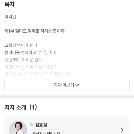
마음을 못 알아줄 때가 많고, 양가 부모들은 “애가 왜 그런 것도 못하냐”
목차
“너가 잘못 키운 것 아니냐”며 압박을 준다. 이렇게 죄책감과 함께 위축된
마음을 오래 지니다보면 분노심을 표출하기도 한다. 저자는 좌절감, 무기
머리말
력감, 죄책감, 상처를 견디면서 엄마가 되는 과정을 다양한 심리학적 이론
을 이용한 분석과 함께 펼쳐 보인다.
제1부 엄마도 엄마로 자라는 중이다
그렇게 엄마가 된다
할머니를 엄마라고 부르는 아이
젖을 떼기 어려운 엄마
어떤 아이로 키우고 싶으세요?
엄마는 세상의 어려움을 막아주는 사람
아이를 키우는 것은 끊임없이 내려놓는 일
목차 더보기
아이의 유서를 찢은 엄마
아이는 결국 스스로 큰다
저자 소개
1
제2부 아이의 빛나는 내면을 발견하려면
코끼리를 들어올린 개미
저
김효원
십대의 뇌: 전두엽과 변연계
관심작가 알림신청