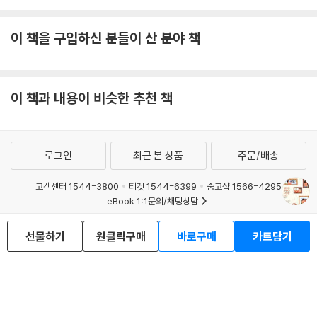
***
이 책을 구입하신 분들이 산 분야 책
이 책은 아이의 성장통과 엄마의 성장통을 동시에 담고 있다. 엄마는 아이
를 키우면서 다시금 자신의 어린 시절로 돌아가 내 안의 어린이를 직면하
고, 상처가 많았던 그 아이를 다독이는 와중에 내 아이의 문제까지 헤쳐나
이 책과 내용이 비슷한 추천 책
가야 한다.
저자는 대학병원에서 아이들을 진료하면서 아이를 잃은 부모들을 만날 일
이 많았다. 선천성 기형, 백혈병과 같은 신체질환으로 죽은 아이도 있었고,
로그인
최근 본 상품
주문/배송
할아버지가 운전하는 차를 타고 여행하다 죽은 아이, 시댁 모임에서 땅콩
을 먹다가 목에 걸려 죽은 아이가 있었다. 그렇게 먼저 떠난 아이들도 있지
고객센터 1544-3800
티켓 1544-6399
중고샵 1566-4295
eBook 1:1문의/채팅상담
만, 이제는 병원을 벗어나 어엿한 성인이 되어 따뜻한 편지를 보내오는 이
들도 있다.
예스이십사(주) 사업자 정보
선물하기
원클릭구매
바로구매
카트담기
이용약관
개인정보처리방침
청소년보호정책
이 책은 20여 년 동안 만나온 아이와 엄마들 이야기를 사례별로 모은 것이
PC버전
회사소개
거래처관계자께
기도 하다. 저자는 진료실에서 아이들에게 가장 많이 하는 말이 “너를 믿어
도서홍보
광고
주고 기다려주고 너의 제일 큰 편이 되어주어야 하는 사람은 너야. 너 자신
Copyright © YES24 Corp. All Rights Reserved.
MATOM1
에게 네가 잘하고 있다고 격려해줘”라고 한다. 이 책에서 저자는 똑같은 말