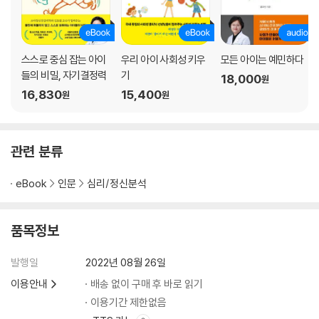
제4부 엄마도 불완전한 사람
스스로 중심 잡는 아이
우리 아이 사회성 키우
모든 아이는 예민하다
외로우니까 부모다
들의 비밀, 자기결정력
기
18,000
원
사랑에서 삶의 고단함으로
16,830
15,400
원
원
배우자의 상처를 견디는 것
엄마가 사랑했던 소년
싫다고 말하는 것이 두려운 아이
관련 분류
부당한 상처는 받지 않겠습니다
소아 당뇨, 난독증, ADHD 아이도 함께 어울리는 사회
eBook
인문
심리/정신분석
부모의 성장통
행복한 부모의 아이가 행복하다
품목정보
주
참고문헌
발행일
2022년 08월 26일
이용안내
배송 없이 구매 후 바로 읽기
이용기간 제한없음