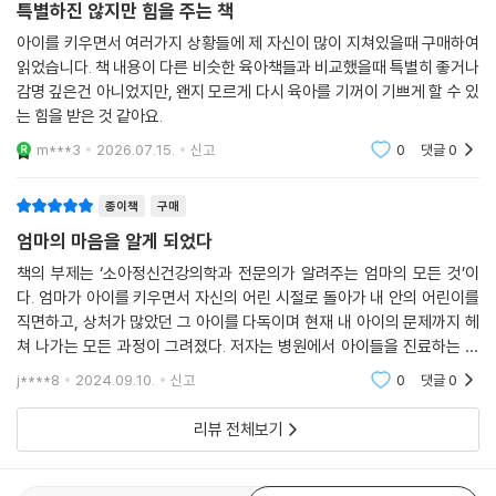
특별하진 않지만 힘을 주는 책
은 충동마저 느꼈고 그럴 때면 아이를 차갑게 대했다.
아이를 키우면서 여러가지 상황들에 제 자신이 많이 지쳐있을때 구매하여
읽었습니다. 책 내용이 다른 비슷한 육아책들과 비교했을때 특별히 좋거나
저자는 아영이 마음에서 엄마 지연씨 마음으로 옮겨가면서 엄마도 ‘분리개
감명 깊은건 아니었지만, 왠지 모르게 다시 육아를 기꺼이 기쁘게 할 수 있
별화’가 잘 이뤄져야 한다고 설득한다. “소중한 존재를 잃어버리는 듯한 불
는 힘을 받은 것 같아요.
안함과 내 존재 의미가 없어지는 느낌이 들겠지만, 아이가 세상을 탐색하
고 독립을 향해 갈 수 있도록 살짝 밀어주는 역할을 해주세요.” 저자는 지
m***3
2026.07.15.
신고
0
댓글
0
연씨에게 “부모가 된다는 것은 결국 아이를 조금씩 보내주는 일”이라고 말
해주었다. 그리고 가끔 부모 자신의 마음에 일어나는 일을 잘 들여다보고
종이책
구매
이것을 아이 문제와 구별해보는 시간을 갖는 것이 필요하다.
엄마의 마음을 알게 되었다
책의 부제는 ‘소아정신건강의학과 전문의가 알려주는 엄마의 모든 것’이
예민하고 불안한 기질을 타고난 아이들
다. 엄마가 아이를 키우면서 자신의 어린 시절로 돌아가 내 안의 어린이를
직면하고, 상처가 많았던 그 아이를 다독이며 현재 내 아이의 문제까지 헤
진료실에는 불안과 걱정이 많은 아이, 먹는 것이나 자는 게 까다로운 아이
쳐 나가는 모든 과정이 그려졌다. 저자는 병원에서 아이들을 진료하는 것
들이 종종 방문한다. 밤에 쉽게 잠들지 못하고 바스락거리는 소리에도 깨
외에도 ADHD 엄마들 모임, 아스퍼거 증후군 엄마들 모임, 발달지연 아이
j****8
2024.09.10.
신고
0
댓글
0
서 울며, 입이 짧은 아이가 많다. 만 6세인 은지도 예민한 아이였다. 아기
를 키우는 엄마들
때부터 겁이 많아 기고 걷는 게 또래보다 늦었다. 말을 잘하게 되면서부터
리뷰 전체보기
는 “집에 도둑이 들면 어떡해요?” “엄마가 밖에 나갔다가 무슨 일이 생기
면 어떡해요?”라며 일어나지도 않은 일을 미리 걱정했다. 불안은 늘 은지
가까이에 있어 현실보다 더 큰 실체처럼 다가왔다. 저자가 은지에게 가장