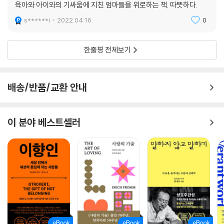
육아와 아이와의 기싸움에 지친 엄마들을 위로하는 책. 따뜻하다.
엄마 또한 아이의 불안감을 계기 삼아 자신의 불안을 자세히 들여다보는
s******i
2022.04.16.
0
것이 좋다. 서연씨는 결혼하고 두 아이를 키우면서는 지치고, 우울하고, 에
너지가 없었다. 은지가 불안해하면 ‘쟤는 왜 저러나, 무슨 문제가 있나’ 싶
한줄평 전체보기
어 몸과 마음이 다 스트레스를 받았다. 아이가 온전히 의존하는 엄마가 먼
저 자기감정을 제대로 인식하고 표현하다보면 긴장감이 조금 누그러지게
된다. 그러면 불안을 견디는 법을 배울 수 있다. 아이보다 오히려 엄마 먼저
배송/반품/교환 안내
스스로를 잘 돌보는 것이 중요하다고 저자는 강조한다.
아이가 저를 이해해주면 안 되나요?
이 분야 베스트셀러
저자는 병원에서 아이들을 진료하는 것 외에 ADHD 엄마들 모임, 아스퍼
거 증후군 엄마들 모임, 발달지연 아이를 키우는 엄마들 모임, 유방암으로
치료 중인 엄마들 모임 등에서 엄마들과 이야기를 나눠왔다. 이 책의 3부
는 ‘내 등 위에 올라탄 아이들’을 다루고 있는데, 제목이 암시하는 것처럼
엄마들의 엄청난 중압감을 주제로 한다. 여러 사례가 있지만 그중에서도
엄마를 미워하는 아이는 엄마들에게 가장 큰 상처가 된다. 생각보다 많은
아이가 엄마를 미워한다. 엄마가 상처 되는 말을 해서, 나를 조종하려고 해
서, 내가 하고 싶은 것을 못하게 해서……. 진료실에 온 민준이도 잔소리하