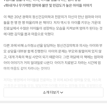
√화내거나 무기력한 엄마와 불안 및 민감도가 높은 아이들 이야기
이 책은 20년 경력의 정신건강의학과 전문의가 자신이 만난 엄마와 아이
들을 한 명 한 명 떠올리며 쓴 책이다. 저자 역시 두 아이를 키우는 가운데
진료실에서 수많은 아이들이 성장하는 모습을 지켜보며 엄마가 된다는 것
에 대한 감각을 몸과 마음으로 익혔다.
다른 과에 비해 소아청소년을 담당하는 정신건강의학과 의사는 아이와 부
모 상담을 대부분 함께 진행한다. 아이의 문제는 부모와 동떨어져 있지 않
고, 대개 가족의 핵심 사안이 되기 때문이다. 그런 까닭에 이 책에는 엄마와
아이 이야기가 거의 일대일로 나온다. 아이가 치료받고 자라는 시간에 엄
마의 마음도 같이 자라나는 것이다.
저자는 병원에서 아이들을 진료하는 것 외에 ADHD 엄마들 모임, 아스퍼
거 증후군 엄마들 모임, 발달지연 아이를 키우는 엄마들 모임, 유방암으로
치료 중인 엄마들 모임을 함께 하면서 엄마들 마음을 수없이 만나보기도
소개 더보기
했다. 사실 어떤 때는 아이보다 엄마가 더 힘들다. 아이는 엄마한테라도 얘
기할 수 있지만, 엄마는 달리 하소연할 곳이 없기 때문이다. 남편조차 아내