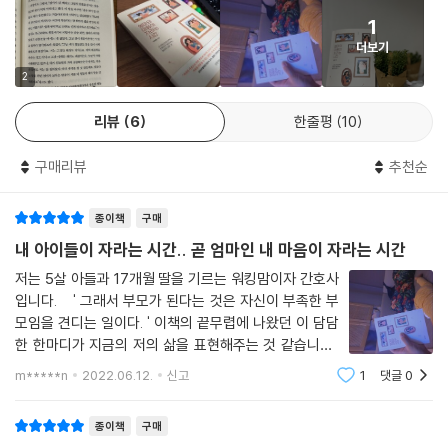
무력감에서 잘 벗어나지 못하고, 어떤 이는 우울증에 걸리기도 한다.
1
더보기
초등학교 3학년생 아영이는 친구들과 잘 어울리지 못하는 문제로 병원에
왔다. 유치원에서도 옆에 누군가 다가오면 밀쳐내는 등 또래들과 문제를
2
일으켰다. 아이는 자기가 불편하면 화를 내고, 평소 밝게 지내다가도 기분
리뷰
6
한줄평
10
이 상하면 갑자기 친구들한테 표를 냈다. 이런 아영이 옆에 친구들은 점점
다가오려 하지 않았다. 딸의 문제점을 보고 아빠는 아내 탓이라고 했다. 아
구매리뷰
추천순
영이 엄마 또한 이를 수긍했는데, 화나면 손이 먼저 나가고, 아이를 너무 자
주 혼냈던 것이다.
종이책
구매
상담을 하면서 저자는 우선 엄마 지연씨의 속내를 들어봤다. “아이를 돌보
내 아이들이 자라는 시간.. 곧 엄마인 내 마음이 자라는 시간
는 게 힘들어요.” “몇 년 전부터는 우울해서 죽고 싶다는 생각도 가끔 해
저는 5살 아들과 17개월 딸을 기르는 워킹맘이자 간호사
요.” “내 아이를 성숙한 인간으로 키워내야 하는 게 두려워요.” 지연씨는
입니다. ' 그래서 부모가 된다는 것은 자신이 부족한 부
외할머니와 홀어머니 슬하에서 학업을 중도에 그만둘 만큼 여유 없이 자랐
모임을 견디는 일이다. ' 이책의 끝무렵에 나왔던 이 담담
다. 그런 지연씨에게 의지할 존재는 없었고, 남편 역시 직장 일에 치여 지연
한 한마디가 지금의 저의 삶을 표현해주는 것 같습니다.
씨가 마음을 기댈 만한 대상이 되지 못했다. 그런데 지연씨는 아이를 낳자
까불팅이 같은 두 강아지들과 매일을 울고 웃고 전쟁같은
m*****n
2022.06.12.
신고
1
댓글
0
나날을 보내며 아이들에게 내가 얼마나 부족한 엄마인지
아이가 전적으로 자신한테만 의존하는 점이 좋았다. 문제는 이후 아영이가
를 매일밤 느끼고 후회하고 반성하고
자기주도적으로 변하면서 불거졌다. 지연씨는 ‘나만 의지해야 하는데’ ‘나
종이책
구매
한테 감히’라는 불안과 분노가 동시에 들면서 한때 아이를 던져버리고 싶