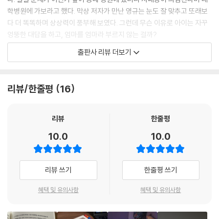
학병원에 가보라고 했다. 막상 저자가 만난 영규는 눈도 잘 맞추고 또래보
다 더 똑똑하며 상상력이 풍부해 보였다. 그런데 무슨 이유로 아이는 자꾸
엉뚱한 대답을 하고, 엄마를 엄마라 부르지 않는 걸까?
출판사 리뷰 더보기
저자는 상담을 하면서 영규 부모님이 대학 시절 출산한 까닭에 아이는 자
기 의사와 상관없이 친할머니 집과 부모님 집 사이를 왔다갔다하며 살았던
사실을 알게 되었다. 아이라면 어려서 땅에 발 딛는 감각을 충분히 얻도록
리뷰/한줄평
16
애착을 잘 형성해야 하는데, 영규는 애착 대상이 친할머니였다가 엄마로
바뀌고 다시 친할머니가 되면서 혼란을 겪을 수밖에 없었다. 아이는 할머
니와 헤어질 때는 떨어지지 않으려 했지만, 부모님 집에서 할머니네로 갈
리뷰
한줄평
때는 아쉬운 기색 하나 보이지 않았다.
10.0
10.0
저자는 영규를 대하는 부모의 태도를 살피면서 정신분석학자 에릭 에릭슨
의 중년기 발달 과제를 설명한다. 특히 영규 엄마 정현씨처럼 중년에도 발
리뷰 쓰기
한줄평 쓰기
달은 현재진행형이다. 즉 엄마는 아이의 발달뿐 아니라 자신의 발달 단계
또한 세심히 살펴야 하는 것이다. 저자 역시 출산 후에 대학병원에서 전공
혜택 및 유의사항
혜택 및 유의사항
의 과정을 밟느라 지방에 있는 친정에 아이를 맡긴 경험이 있다. 이렇게 엄
마로서의 발달과제가 버겁거나, 스스로가 부족하다고 느낄 때, 엄마들은