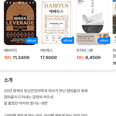
레버리지
아비투스
부자의 그릇
어
점
10
11,340
17,600
10
9,450
%
%
원
원
원
1
소개
20년 경력의 정신건강의학과 의사가 만난 엄마들의 세계
엄마들이 드러내는 감정의 아우성
잘 몰랐던 아이의 빛나는 내면
√엄마를 힘들게 하는 아이, 아이를 힘들게 하는 엄마 상담