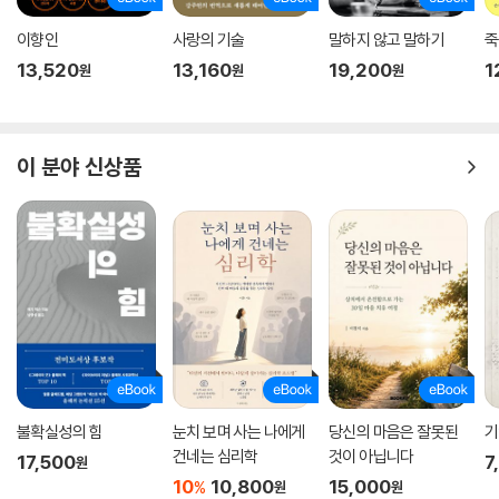
고 막대로 때리는 엄마가 싫다고 했다. 문제의 발단은 게임이었는데, 민준
이향인
사랑의 기술
말하지 않고 말하기
죽
이는 자신이 할 일 다 하고 잠자는 시간 줄여 게임하는 게 왜 문제냐며 엄마
13,520
13,160
19,200
1
한테 소리 지르고 화내고, 심지어 때리기까지 했다.
원
원
원
이렇게 아이가 슬픔이나 분노 등 부정적인 감정을 표현할 때 다독이고 자
상하게 보살피며 말로 표현하게 하느냐 아니면 그냥 억누르느냐에 따라 아
이 분야 신상품
이는 전혀 다른 성인으로 자라난다. 저자는 정신분석학자 윌프레드 비온의
개념을 들면서, “아이 마음속에 있는 부정적이고 모호한 느낌의 덩어리들
을 엄마가 담아주고, 해석하고, 이름 붙여서 의미화해주는 게 필요하다”고
말한다. 아이의 소리 지르는 행동 자체에 반응하기보다 그 속에 숨겨져 있
는 서운함, 이해받고 싶은 감정을 읽어주라는 것이다. 그런데 이렇게 감정
발견과 언어화 작업을 하려면 우선 엄마 자신에 대한 비난이나 미움 같은
부정적인 감정을 견딜 수 있어야 한다.
부모가 먼저 자신의 모자란 모습을 인정하면 아이 또한 자신의 부족한 면,
공격성, 좌절감을 견딘다. 아이들이 사는 세상은 어른의 세계보다 더 날것
불확실성의 힘
눈치 보며 사는 나에게
당신의 마음은 잘못된
기
이고 모호하며 부정적인 감정을 많이 주고받는 곳이다. 이럴 때 부모가 아
건네는 심리학
것이 아닙니다
17,500
7
원
이에게 미움 받을 준비가 돼 있다면, 아이는 이런 세계에 좀더 용감하게 맞
10
10,800
15,000
%
원
원
서갈 수 있을 것이다.