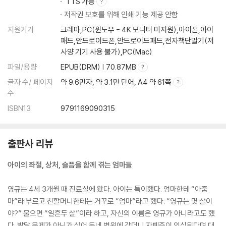
TTS 가능
저작권 보호를 위해 인쇄 기능 제공 안함
지원기기
크레마,PC(윈도우 - 4K 모니터 미지원),아이폰,아이
패드,안드로이드폰,안드로이드패드,전자책단말기(저
사양 기기 사용 불가),PC(Mac)
파일/용량
EPUB(DRM) | 70.87MB
글자 수/ 페이지
약 9.6만자, 약 3.1만 단어, A4 약 61쪽
수
ISBN13
9791169090315
출판사 리뷰
아이의 좌절, 상처, 슬픔을 함께 겪는 엄마들
영규는 4세 3개월 때 진료실에 왔다. 아이는 특이했다. 엄마한테 “아줌
마”라 부르고 친할머니한테는 거꾸로 “엄마”라고 했다. “영규는 몇 살이
야?” 물으면 “일흔두 살”이라 하고, 자신의 이름은 영규가 아니라고도 했
다. 발달 문제가 아닌가 싶어 동네 병원에 갔더니 자폐증이 의심된다며 대