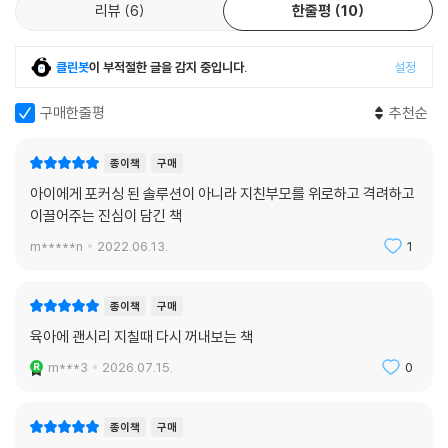
리뷰
6
한줄평
10
걱정되는 게 뭔지 묻자 “엄마가 죽을까봐 걱정돼요” “친구한테 나쁜 일이
생길 것 같아요”라고 털어놓았다. 아이의 마음을 좀더 알고 싶어 그림을 그
클린봇
이 부적절한 글을 감지 중입니다.
설정
려보라고 했더니 꽃이 다 떨어져 죽은 나무를 그려 우울과 위축감을 읽어
낼 수 있었다.
구매한줄평
추천순
저자는 은지 엄마 서연 씨의 이야기를 들어보았다. 서연씨 역시 불안이 높
종이책
구매
고 에너지가 별로 없는 사람이었다. 은지한테 새 증상이 생기면 “선생님 큰
일났어요. 은지가 손톱을 뜯어요. 어떡해요?”라며 아이의 불안을 엄마 쪽
아이에게 포커싱 된 솔루션이 아니라 지친부모를 위로하고 격려하고
에서 몇 배로 불렸다. 아이 마음속에서 일어나는 불안을 이해하고 받아들
이끌어주는 진심이 담긴 책
이는 데에는 엄마의 역할이 중요하다. 엄마라는 배가 파도에 흔들리면, 그
m*****n
2022.06.13.
1
배를 타고 있는 아이는 파도를 더 심하게 느끼게 된다.
종이책
구매
불안함과 예민함은 타고나는 기질이다. 특히 아이들은 아직 강한 불안을
견딜 힘이 부족하기 때문에 저자는 주변 사람들이 “괜찮아” “네가 걱정이
육아에 괜시리 지칠때 다시 꺼내보는 책
많이 되는구나”라면서 감정을 짚어주면 잠깐이라도 불안이 줄어들 수 있
m***3
2026.07.15.
0
다고 조언한다. 발달 초기에 아이의 불안에 대해 적절히 반응해주고, 다독
이고, 보듬어주면 불안이 줄어들기도 하며, 이런 경험을 통해 아이는 자기
종이책
구매
마음속의 불안을 들여다보면서 스스로 진정시키는 법을 배우기도 한다.