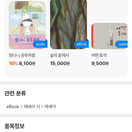
목요일의 여인들 · 114
얼굴 그리기 · 120
일상 · 125
은빛 무리 · 129
짝사랑 · 132
언니들의 졸업 여행 · 137
달극장 · 143
망나니 공주처럼
숲의 끝에서
어떤 토끼
위를 보는 사람 · 147
10
8,100
15,000
9,500
글과 그림은 어떻게 만나 이야기가 되었나? · 151
%
원
원
원
강을 건너는 사람들 · 156
4부 쓰고 그리지 못한 이야기
관련 분류
섬세한 즐거움 · 164
고양이 친구들 · 169
eBook
에세이 시
에세이
여름 냄새 · 174
선아 언니 · 180
품목정보
엄마 · 183