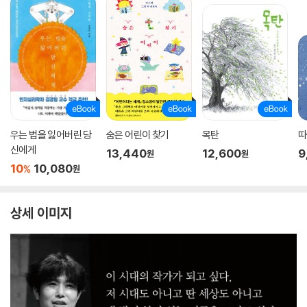
우는 법을 잃어버린 당
숨은 어린이 찾기
목탄
따
신에게
13,440
12,600
9
원
원
10
10,080
%
원
상세 이미지