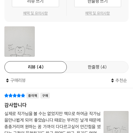
리뷰 쓰기
한줄평 쓰기
쪽)
혜택 및 유의사항
혜택 및 유의사항
■ 과로는 금물이 아니라 내겐 꿈이다!
산을 하나 넘으니 또 다른 산, 그리고 진짜 그림책이라는 산을 만나다.
13년을 이방인처럼 돌아돌아 어렵게 첫 책 『최고 멋진 날』을 냈고, 그 기회
를 어떻게든 이어이어 두 번째 세 번째 그림책을 출간했다. 하지만 고정순
작가의 운명은 마치 깐깐한 감시자의 눈을 피할 수 없는 운명인 양 또 다른
산이 기다리고 있었다.
리뷰
4
한줄평
4
갑자기 찾아온 난치병(류머티즘)은 그에게 절망과 희망(?)을 동시에 가져
다준다. 몸 상태가 여의치 않은 그는 새로운 기법들을 찾기 시작하고, 결국
구매리뷰
추천순
그만의 지도 그리는 법을 터득하게 된다. 목탄으로 그린 『가드를 올리고』
볼펜으로 그린 『철사 코끼리』 판화로 작업한 『어느 늙은 산양 이야기』 『63
종이책
구매
일』 라이트박스를 버리고 연필 선을 그대로 드러낸 『점복이 깜정이』 등 책
마다 다른 기법으로 고정순 작가 특유의 이야기에 맞는 그림들로 채워 간
감사합니다
다. 전화위복처럼 아니, 마지막 승부를 놓고 온 힘을 다해 한판 뒤집기를 시
실제로 작가님을 볼 수는 없었지만 책으로 하여금 작가님
도해 한판승을 거둔 선수처럼 그렇게 기적같이 찾아온 깨달음의 결과다.
을만나뵙게 되어 좋았습니다.때로는 부러진 날개 때문에
몸이 무너지면서 느꼈을 절망 속에서 찾아낸 자기만의 그림책. 그에게 과
총총거리며 원하는 꿈 가까이 다다르고싶어 안간힘을 썼
로는 금물이 아니라 꿈이라는 말은 진짜였다.