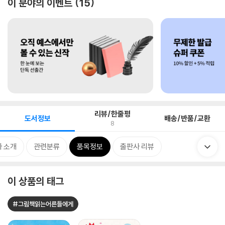
이 분야의 이벤트
15
리뷰/한줄평
도서정보
배송/반품/교환
8
 소개
관련분류
품목정보
출판사 리뷰
이 상품의 태그
#그림책읽는어른들에게