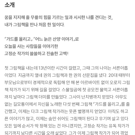
소개
꿈을 지지해 줄 무릎의 힘을 기르는 일과 시시한 나를 견디는 것,
내가 그림책을 만나 처음 한 일이다.
『가드를 올리고』 『어느 늙은 산양 이야기』로
오늘을 사는 사람들을 이야기한
고정순 작가의 쓸쓸하고 진솔한 고백!
첫 그림책을 내는데 13년이란 시간이 걸렸고, 그때 그의 나이는 서른아홉
이었다. 지금까지 열네 권의 그림책과 한 권의 산문집을 냈다. 20대 때부터
부모님으로부터 경제적으로 독립해 안 해 본 아르바이트 없이 오로지 그림
책 작가가 되기 위해 길을 걸었다. 스물일곱에 첫 공모전 물먹고 서른아홉
까지 날마다 그림책 더미를 만들었다. 그사이 난치병까지 얻었다. 아무도
없는 길모퉁이에서 자신을 노래한 다섯 번째 그림책 『가드를 올리고』를 출
간했고, 이제는 다크 그림책 작가라는 웃픈 별명까지 얻었다. 아직도 하고
픈 이야기가 많고, 이제는 숨만 쉬어도 그림책이 된다고 우기며 살고 있다.
모든 일에 순서가 딱 정해 있는 건 아니겠지만, 고정순 작가는 유독 작가가
되기까지 남다른 시간을 오래 살았다. 그가 이제 그림책 작가가 되어 겪었