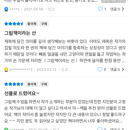
다는 구절이 울컥하기도 하고 위안도 받고, 용기도 얻었습
니다.저도 저만의 책을 만들어보고 싶다는 생각이 들었습
v***s
2021.06.18.
신고
1
댓글
0
니다.욕심일 지 모르겠지만요.앞으로도 작가님의 좋은 글
지도를 그리는 일은 여전히 어렵다.
귀, 그림책 많이 보고 싶습니다.감사합니다.
하지만 내가 얽매인 관념으로부터 홀가분해진다는 걸 알았다.
종이책
구매
내가 원하는 건 매끈하게 잘 그린 그림보다 이야기와 보폭을 맞춰 걷는 그
그림책이라는 산
림이다.
오늘도 지도를 그린다. (64쪽)
제목에 담긴 의미를 깊이 생각해보는 버릇이 있다. 아마도 제목은 작가의
집필 의도와 한 권의 책에 담긴 이야기를 함축하는 상징성이 있다고 생각
하기 때문일 것이다. 빼꼼 얼굴을 내민 고양이와 연필을 들고 작업하는 작
■ 꿈의 조력자들!
가의 손 가운에 자리한 ＜그림책이라는 산＞ 하얀색 글자를 한참 동안 바
나에게 주어진 시간을 살고 그 안에서 만난 이야기를
라본다. 작가는 왜 그림책 옆에 '산'이라는 단어를 붙였을까? 그림책이라는
사람들과 함께 책으로 만든다.
b*********3
2023.03.12.
신고
0
댓글
0
산을 향해 열심
『그림책이라는 산』은 고정순 작가의 『안녕하다』이후 두 번째 산문집이다.
종이책
구매
누구는 그림책 작가가 무슨 산문집이냐고 하겠지만, 고정순 작가는 산문집
선물로 드렸어요~
을 위해서 글을 쓰지 않았다. 오랫동안 SNS나 일상의 사유를 꾸준히 기록
그림책 수업을 하면서 작가 소개하는 부분이 있었는데 친한 지인분이 고정
해 모아 놓은 글을 책으로 펴낸 것이다. 그래서일까, 『그림책이라는 산』은
순 작가님이 대해 더 알고 싶다고 하셔서 이ㅡ책을 추천 받아 선물로 드렸
매우 섬세하다. 섬세하다 못해 리얼하다.
어요. 책이 작아서 좀 놀랐지만 작지만 다 큰 내용이 있으니 정말 좋드라구
늦깎이로 그림책 작가가 되기까지 어떤 말 못할 고충과 현실의 벽이 있었
요.~~ 지인 분도 꼭 읽어보고 싶었던 책이라면서 너무 좋아하셨어요~~
는지, 그림책 하나를 위해 얼마나 많은 사람들이 힘이 필요한지, 작가가 되
저도 기회가 되면 읽어보려고 해요. 고정순 작가님 정말 대단하신 분이라
s*****5
2021.09.06.
신고
0
댓글
0