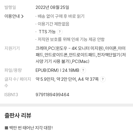
이야기의 이야기 · 186
발행일
2022년 08월 25일
지금 하고 싶은 말 · 190
이용안내
배송 없이 구매 후 바로 읽기
이용기간 제한없음
TTS 가능
저작권 보호를 위해 인쇄 기능 제공 안함
지원기기
크레마,PC(윈도우 - 4K 모니터 미지원),아이폰,아이
패드,안드로이드폰,안드로이드패드,전자책단말기(저
사양 기기 사용 불가),PC(Mac)
파일/용량
EPUB(DRM) | 24.18MB
글자 수/ 페이지
약 5.9만자, 약 2만 단어, A4 약 37쪽
수
ISBN13
9791189499464
출판사 리뷰
■ 백만 번 태어난 지각 대장!