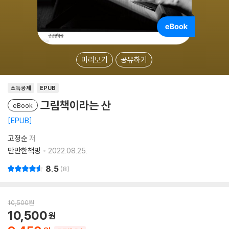
미리보기
공유하기
소득공제
EPUB
그림책이라는 산
eBook
EPUB
고정순
저
만만한책방
2022.08.25.
8.5
8
10,500
원
10,500