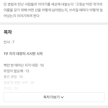
던 경험과 만난 사람들의 이야기를 세상에 내놓는다. ‘고정순’이란 작가의
이름을 갖기 위해 어떤 산을 어떻게 넘어왔는지, 쓰러질 때마다 어떻게 일
어났는지 이야기하려 한다.
목차
인사 · 7
1부 지각 대장의 시시한 시작
백만 번 태어난 지각 대장 · 10
부업이 필요해 · 13
좋은 경험 · 16
달걀 한 판은 사치 · 20
2002 · 24
이름 모를 물고기 · 27
목차 더보기
투명한 그림 · 33
이방인과 시든 토마토 · 39