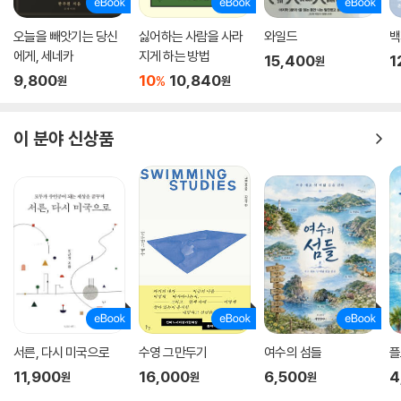
모든 평가에서 벗어날 수 없으면 아무 말도 듣지 못하던 시절에 비해
오늘을 빼앗기는 당신
싫어하는 사람을 사라
와일드
백
형편이 나아졌다고 자조할 수도 없다.
에게, 세네카
지게 하는 방법
15,400
1
원
나는 어차피 책등부터 마침표 하나까지 평가받는 사람이니까.
9,800
10
10,840
%
원
원
오늘도 수많은 B컷을 만드는 사람, B컷이 모여 최종 B로 남을지도 모르는
사람,
변명과 일기 어디쯤 낙서를 남기는 사람일지도 모른다.
이 분야 신상품
나에게 일어나는 변수는 고작 내가 다시 쓰러지는 것뿐이다.(192쪽, 에필
로그 중에서)
서른, 다시 미국으로
수영 그만두기
여수의 섬들
플
11,900
16,000
6,500
4
원
원
원