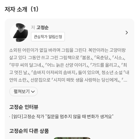
저자 소개
1
2부 그림책이라는 산
사전 읽는 날 · 46
저
고정순
다음이라는 거짓말 · 52
관심작가 알림신청
울음 시합 · 55
밑그림은 지도일 뿐 · 62
소외된 어린이가 없길 바라며 그림을 그린다. 복만이라는 고양이랑
소장님께 · 65
살고 있다. 그동안 쓰고 그린 그림책으로 『봄꿈』, 『옥춘당』, 『시소』,
정말 바람이 불까? · 72
『무무 씨의 달그네』, 『어느 늙은 산양 이야기』, 『가드를 올리고』, 『최
철사로 만든 슬픔 · 78
고 멋진 날』, 『솜바지 아저씨의 솜바지』 들이 있으며, 청소년 소설 『내
날 닮은 당신에게 · 82
안의 소란』, 산문집으로 『시치미 떼듯 생을 사랑하는 당신에게』, 『안
귀한 사람 · 88
녕하다』, 『그림책이라는 산』을 펴냈다. 그림책은 물론이고, 에세이,
펼쳐보기
시소 타는 귀신 · 91
소설, 만화로 영역을 넓히며 자신의 이야기를 전하고 있다. 그림책
나라는 은유 · 97
『옥춘당』으로 2023 화이트레이븐스 선정, 2023 샤롯데출판문화상
고정순
인터뷰
산양 씨 · 100
본상, 2023 대한
[읽다]
고정순 작가 "질문을 멈추지 않을 때 변화가 생겨요"
3부 꿈의 조력자들
고정순
의 다른 상품
3월의 외투 · 108