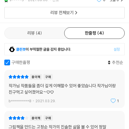
고 난 뒤에도 얼마나 많은 숙제가 남아 있는지, 세세하고 자잘한 것들까지
는걸 알았어요! 힘
어찌 이렇게 다 기억하고 있을까 놀라울 정도다.
리뷰 전체보기
특히, ‘달극장’이라는 독립출판사를 냈을 때의 고정순 작가의 이력은 정점
을 찍는다. 동네 사람들과 그림책을 공부하고 그들의 작품을 출판(독립출
판)하며 이어진 인연은 이제 선생과 학생이 아니라, 그림책을 만드는 동료
리뷰
4
한줄평
4
이자 진정한 벗이 되었다.
클린봇
이 부적절한 글을 감지 중입니다.
설정
함께하고 싶어 심화반을 만들고, 헤어지고 싶지 않아
그림책을 공부했던 사람들과 벌써 4년이란 시간을 보냈다.
구매한줄평
추천순
그리고 그림책 독립 출판사 ‘달극장’을 시작했다.
뒤돌아보면 모든 시작의 원인은 하찮다.
종이책
구매
우리가 별 이유 없이 이곳 지구에 온 것처럼 말이다. (135,143쪽)
작가님 작품들을 좀더 깊게 이해할수 있어 좋았습니다.작가님이랑
■ 한 줄이라도 정성껏 쓰고 그리고 싶은 사람들의 마음이 바로 예술이다!
친구먹고 싶어졌어요~♡♡
그림책을 사랑하는 모든 사람들에게 건네는 고정순 작가의 지금 하고 싶은
b*********8
2021.03.29.
1
말.
종이책
구매
산문집이라는 특성상, 『그림책이라는 산』은 고정순이라는 한 인간이 겪은
개인적인 이야기로 읽힐 수 있겠지만, 사실 이 이야기는 그림책을 사랑하
그림책을 만드는 고정순 작가의 진솔한 삶을 볼 수 있어 정말