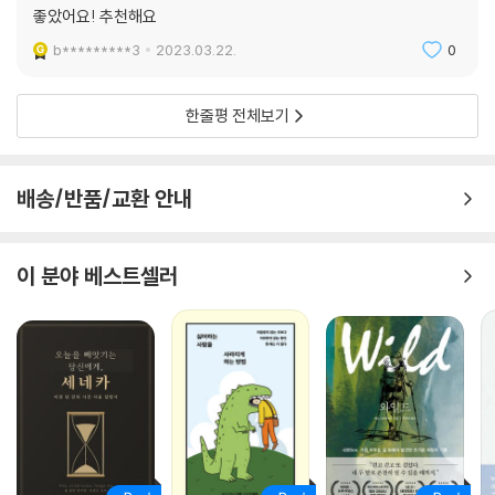
는 모든 사람들에게 건네는 고정순 작가의 진심 어린 고백이다. 힘들었지
좋았어요! 추천해요
만 행복했다고. 그러니 함께 그림책을 사랑하자고!
b*********3
2023.03.22.
0
고정순 작가는 말한다. 시키는 일은 절대 하지 않으면서 시키지 않는 일은
열심히 하는 아름다운 근성(?)이 내게 있었던 것도 같다고. 단 한 권만이라
한줄평 전체보기
도 그림책을 만들 수 있게 된다면, 모든 과정을 느끼고 기억하겠다고 다짐
했었다고.
『그림책이라는 산』에는 정말 많은 사람들 이야기가 나온다. 그곳엔 그림책
배송/반품/교환 안내
과 상관없어 보이는 사람들도 있다. 아르바이트에서 만난 친구들, 돈을 벌
기 위해 내키지 않은 수업을 통해 만났던 학생들, 그리고 그림책 세계에서
만난 수많은 편집자와 동료 작가들과 강연을 다니며 만났던 동네 책방 사
이 분야 베스트셀러
람들과 수많은 독자들. 모두 지금의 고정순 작가를 있게 한 사람들임에 분
명하다.
누구나 돈을 걱정하고, 누구나 공모전에 수십 번 낙방하고, 누구나 다 진행
된 책이 무산되는 경험을 하는 건 아니겠지만, (거기다 병까지 생기지는 않
겠지만) 그림책으로 가는 길은 그리 녹록치 않다는 이야기는 맞는 말인 것
같다. 사람의 마음을 움직이는 일은 결코 쉬운 일이 아니니까.
그런 의미에서 고정순 작가가 지금 하고 싶은 말이라, 적은 마지막 말이 마
음에 남는다.