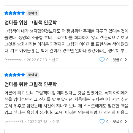
위한 책이 아님을다시 한 번 일깨워 주었어요아이와 그림
유되고 힘을 얻는 경험을 할 수 있다. 아이들에게 그림책을 읽어주는 과정
책을 보다 보면제가 미처 생각하지 못했던 부분을
종이책
속에서 자연히 힘을 얻는 것 역시 그림책이 주는 유익함 중 하나이다.
엄마를 위한 그림책 인문학
아이와의 진실한 교감은 어른이 아이를 바르게 바라볼 수 있을 때 이루어
그림책이 내가 생각했던것보다도 더 광범위한 주제를 다루고 있다는 것에
진다. 그림책은 사람의 마음을 순화시키기 때문에 사람의 마음결을 따뜻하
놀랬다. 생명의 소중함 부터 트라우마를 회피하지 않고 객관적으로 보고
게 만든다. 나와 세상을 바라보는 시선이 유연해지고, 그 시선으로 새로운
그것을 승화시키는 어려운 과정까지 그림과 이야기로 표현하는 책이 많았
관찰과 발견은 내면을 더 성숙시켜 준다.
다. 겨우 아이들 읽는 책에 깊이가 있으면 얼마나 있겠어라는 생각이 부끄
러워졌다. 제목에서 알 수 있듯이 여러가지 그림책들과 그에 담긴 인문학
f*******e
2022.07.13.
신고
0
댓글
0
적 성찰을 소개해주
삶의 방향을 균형 있게 조절해 일상을 편안하게 만드는 것, 그것이 인문학
적 사고가 아닐까. 『엄마를 위한 그림책 인문학』으로 부모로 사는 삶에 용
종이책
기를 얻고, 일상의 편안함을 누리길 바란다.
엄마를 위한 그림책 인문학
어른이 되고 보니 그림책이 참 재미있다는 것을 알았어요. 특히 아이에게
책을 읽어주면서 그 진가를 맛 보았지요. 처음에는 도서관이나 서점 추천
도서 위주로 읽었는데 시간이 지나고 보니 제 스스로에게도 필요한 책을
읽고 싶다는 욕심이 생기더라고요. 어쩌면 인문학처럼 내 정신의 마음의
갈증을 그림책이 채워줄 수 있겠구나 기대한지도 모르겠어요. 그래서 이
e*******1
2022.07.13.
신고
0
댓글
0
책을 읽게 되었지요