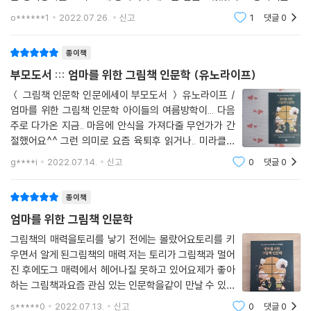
간, 기적과 같은 아이의 존재에 대한 물음으로 일상을 다시 마주하게 한다.
면 볼수록.. 이건 내 안의 내면아이.. 어린 자아에게 읽어주는 느낌이 들었
o******1
2022.07.26.
신고
1
댓글
0
고요.
그림책은 짧고, 간단하며, 쉽기 때문에 오히려 사람의 마음을 깊이 들춰보
종이책
는 질문을 하게 한다. 살면서 느끼는 여러 감정, 해야 할 것들에 대해 그려
부모도서 ::: 엄마를 위한 그림책 인문학 (유노라이프)
놓은 그림책은 현실에 처한 상황에 질문을 던지는 경우가 정말 많다. 우리
의 일상, 존재에 대한 사유의 방법이 여러 가지가 있지만, 그림책도 하나의
＜ 그림책 인문학 인문에세이 부모도서 ＞ 유노라이프 /
엄마를 위한 그림책 인문학 아이들의 여름방학이... 다음
대안이 될 수 있다.
주로 다가온 지금.. 마음에 안식을 가져다줄 무언가가 간
절했어요^^ 그런 의미로 요즘 육퇴후 읽거나.. 미라클모
이에 저자는 우리 일상을 풍성하게 할 21권의 그림책을 선정했고, 그에 따
닝하면서 야금야금 섭취중인 부모도서 육아, 관계, 나다
른 21개의 성장 키워드를 뽑았다. 탄생, 시간, 슬픔, 생명, 관계, 실수, 마음,
g****i
2022.07.14.
신고
0
댓글
0
움에 대한 21가지 깨달음 엄마를 위한 그림책 인문학 소개
배려, 위로, 완벽, 나이듦, 나다움, 모성애, 대화, 인생, 내면아이, 태도….
해드릴께요.. 이제 저는 미
아이에게 가르쳐야 할 것들, 부모다움을 위해 생각해야 할 것들에 대한 주
종이책
제를 다뤘다.
엄마를 위한 그림책 인문학
그림책의 매력을토리를 낳기 전에는 몰랐어요토리를 키
일상은 편안하게 만드는
우면서 알게 된그림책의 매력.저는 토리가 그림책과 멀어
치유와 성장의 그림책 인문학
진 후에도그 매력에서 헤어나질 못하고 있어요제가 좋아
하는 그림책과요즘 관심 있는 인문학을같이 만날 수 있었
그림책은 주인공이 대부분 아이거나 동물이다. 힘없고 약한 존재들이 역경
던＜엄마를 위한 그림책 인문학＞은그림책이 아이만을
s*****0
2022.07.13.
신고
0
댓글
0
을 극복해가는 이야기에서, 현실에서 좌절하는 부모라면 자신도 모르게 치