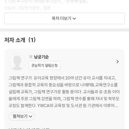
2. 나는 누구인가, 아이는 누구인가_ 『첫 번째 질문』
오늘의 그림책 인문학_ 질문
더 읽으면 좋은 책_ 『질문의 7가지 힘』
목차 더보기
3. 아이의 상상력을 이해한다는 것_ 『이 집은 나를 위한 집』
오늘의 그림책 인문학_ 공간
더 읽으면 좋은 책_ 『기적의 밥상머리 교육』
저자 소개
1
4. 아이의 일상을 살펴보는 일_ 『숲에서 보낸 마법 같은 하루』
오늘의 그림책 인문학_시간
더 읽으면 좋은 책_ 『마음 스트레칭』
저
남궁기순
5. 아이의 마음에도 슬픔이 있다_ 『철사 코끼리』
관심작가 알림신청
오늘의 그림책 인문학_ 슬픔
더 읽으면 좋은 책_ 『상실을 이겨내는 기술』
그림책 연구가. 유아교육 현장에서 20여 년간 유아 교사를 지내고,
그림책과 융합적 교육의 중요성을 바탕으로 나래PBL교육연구소를
2장 사유 : 엄마로 살면서 생각해 볼 것들
설립해 교육가, 그림책 연구가로 활동 중이다. 교사들과 유·초등 아이
들에게 주로 그림책 강연을 하며, 그림책 연수를 통해 자녀 및 학부모
6. 아이에게 가르쳐야 할 생명의 소중함_ 『7년 동안의 잠』
코칭도 함께한다. YWCA와 교육청 및 도서관 등 기관에서 이루어진
오늘의 그림책 인문학_ 생명
많은 강연으로 부모님들과 소통해 왔다. 그림책 연구는 아이와 진실
펼쳐보기
더 읽으면 좋은 책_ 『생명을 보는 마음』
한 교감을 이루기 위해 어른이 아이를 바르게 봐야 한다는 믿음에서
7. 좋은 관계를 맺기 위해 필요한 것_ 『곰씨의 의자』
시작했다. 특히 아이를 키우는 부모라면 더욱 그림책으로 아이 마음