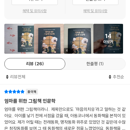
이 있을 것이다. 그럴 때, 『곰씨의 의자』의 결론처럼 내 마음을 용기 내어
고백해서 관계를 회복하는 단순한 해답을 다시 생각해 볼 수 있다.
혜택 및 유의사항
혜택 및 유의사항
셋째, 하나의 미술 작품을 보는 것처럼 그림책을 다양한 시각으로 해석하
는 즐거움이 있다. 그림책 연구가로서 우리가 미처 몰랐던 작가의 화풍이
14
나 그림책 해석법을 상세히 풀어내 지적 호기심을 채워준다.
더보기
엄마가 성장할 수 있는 가장 큰 계기는 아이들이다. 따라서 저자는 엄마라
4
는 이름으로 살아갈 때 무엇을 생각하고, 어떤 태도로 일상을 대해야 하는
리뷰
26
한줄평
1
지 아이들이 나오는 그림책에서 그 계기를 삼기를 권한다.
리뷰전체
추천순
아이를 위한 그림책에서
어른이 어떻게 살지 질문해 보는 일
종이책
저자는 말한다. 그림책은 단순히 양육을 위해 읽는 책이 아니며, 일상을 다
엄마를 위한 그림책 인문학
르게 볼 수 있는 ‘질문’이 담긴 책이라고. 인생의 희로애락이 담긴 내용을
엄마를 위한 그림책이라니.. 제목만으로도 '마음의치유'라고 말하는 것 같
토대로 일상을 깊게 생각해 볼만한 질문들이 많이 담겨 있다고 말이다. 가
아요.. 아이를 낳기 전에 서점을 갔을 때, 아동코너에서 동화책을 본적이 있
령 『너는 기적이야』를 읽으면, 아이를 키우는 일이 힘겨웠던 엄마라도 맨
었어요. 제가 어릴 때는 전래동화, 명작동화 위주로 있었던 것 같은데 수많
처음 아이를 가졌을 때의 마음을 돌이키게 한다. 아이가 기쁨을 안겨준 순
은 창작동화를 보며 그 때 동화책의 새로운 점을 느꼈었어요. 동화책을 보