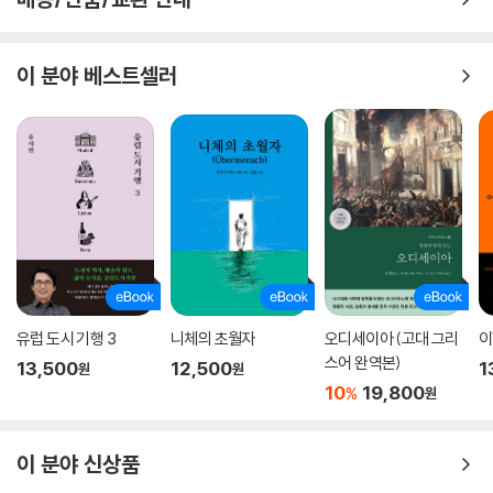
이 분야 베스트셀러
유럽 도시 기행 3
니체의 초월자
오디세이아 (고대 그리
이
스어 완역본)
13,500
12,500
1
원
원
10
19,800
%
원
이 분야 신상품