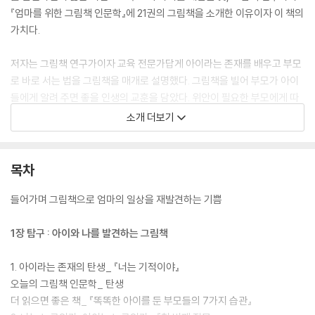
『엄마를 위한 그림책 인문학』에 21권의 그림책을 소개한 이유이자 이 책의
가치다.
저자는 그림책 연구가이자 교육 전문가답게 아이라는 존재를 배우고 부모
로 바로 서는 법을 그림책을 매개로 설명했다. 그림책을 빌어 부모가 아이
들에게 알려 주면 좋을 인생의 교훈을 담았다. 위안이 필요한 부모에게 따
뜻한 선물 같은 이야기도 있다. 그림책의 주제와 연관된 105개의 질문과
소개 더보기
연이어 21권의 책을 더 추천해 풍부한 독서를 권한다.
엄마가 그림책을 읽고 육아, 관계, 나다움에 대해 배우면 결국, 아이의 삶
목차
도 풍성하게 된다. 부모는 아이의 거울이기 때문이다. 이 책은 그런 부모와
아이를 위한 성장의 계기이자 복잡한 고민을 안고 사는 어른들에게 단순한
들어가며 그림책으로 엄마의 일상을 재발견하는 기쁨
깨우침을 줄 것이다.
1장 탐구 : 아이와 나를 발견하는 그림책
1. 아이라는 존재의 탄생_ 『너는 기적이야』
오늘의 그림책 인문학_ 탄생
더 읽으면 좋은 책_ 『똑똑한 아이를 둔 부모들의 7가지 습관』