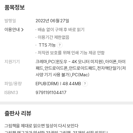
더 읽으면 좋은 책_ 『최고의 석학들은 어떻게 자녀를 교육할까』
품목정보
13. 가족이라는 최고의 치료제_ 『개미 요정의 선물』
오늘의 그림책 인문학_ 가족
발행일
2022년 06월 27일
더 읽으면 좋은 책_ 『행복의 지도』
이용안내
배송 없이 구매 후 바로 읽기
14. 나이든다는 건 아름다워진다는 것_ 『검은 머리 흰머리』
이용기간 제한없음
오늘의 그림책 인문학_나이듦
TTS 가능
더 읽으면 좋은 책_ 『유쾌하게 나이 드는 법 58』
저작권 보호를 위해 인쇄 기능 제공 안함
15. 느려도 괜찮다, 당신은 소중하니까_ 『슈퍼 거북』
지원기기
크레마,PC(윈도우 - 4K 모니터 미지원),아이폰,아이
오늘의 그림책 인문학_ 나다움
패드,안드로이드폰,안드로이드패드,전자책단말기(저
더 읽으면 좋은 책_ 『행복을 찾아가는 자기돌봄』
사양 기기 사용 불가),PC(Mac)
파일/용량
EPUB(DRM) | 48.44MB
4장 통찰: 성장하는 엄마를 위한 깨달음
ISBN13
9791191104417
16. 더 깊은 사랑을 주는 시간_ 『엄마의 선물』
오늘의 그림책 인문학_ 모성애
출판사 리뷰
더 읽으면 좋은 책_ 『엄마의 마음 저축』
17. 아이를 행복하게 만드는 말_ 『나는 강물처럼 말해요』
그림책을 제대로 읽으면 일상이 다시 보인다
오늘의 그림책 인문학_ 대화
그림책 연구가가 엄선한 21권의 그림책, 21개의 성장 키워드!