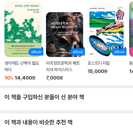
생각에도 산책이 필요
미국장르문학과 패트
포스트디지털
동
하다
리셔 하이스미스
15,000
1
원
10
14,400
7,000
%
원
원
이 책을 구입하신 분들이 산 분야 책
이 책과 내용이 비슷한 추천 책