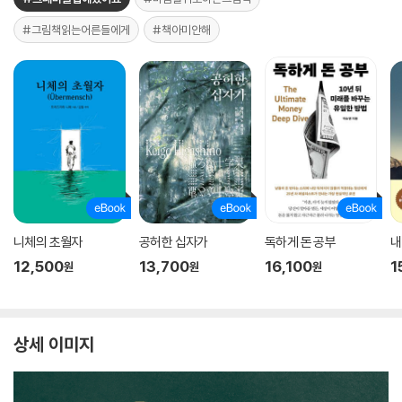
#그림책읽는어른들에게
#책아미안해
니체의 초월자
공허한 십자가
독하게 돈 공부
내
12,500
13,700
16,100
1
원
원
원
상세 이미지