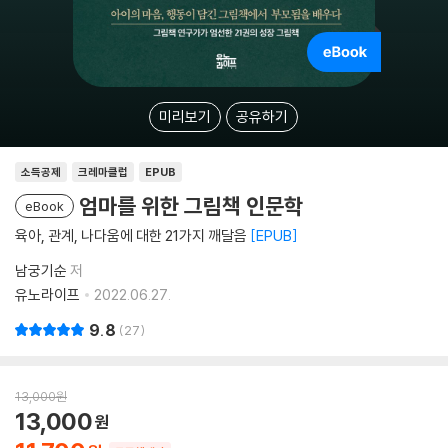
미리보기
공유하기
소득공제
크레마클럽
EPUB
엄마를 위한 그림책 인문학
eBook
육아, 관계, 나다움에 대한 21가지 깨달음
EPUB
남궁기순
저
유노라이프
2022.06.27.
9.8
27
13,000
원
13,000