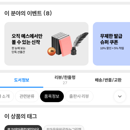
이 분야의 이벤트
8
리뷰/한줄평
도서정보
배송/반품/교환
27
 소개
관련분류
품목정보
출판사 리뷰
이 상품의 태그
#크레마클럽에있어요
#마음을위로하는그림책