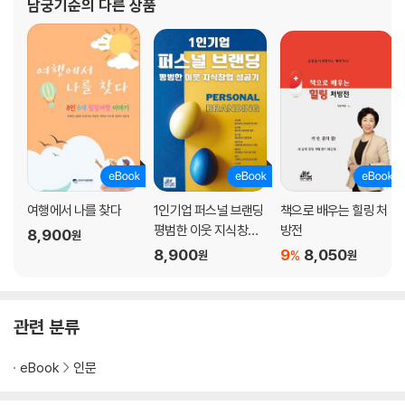
남궁기순
의 다른 상품
오늘의 그림책 인문학_ 관계
을 이해하고, 치유하며, 유연해진 시각으로 일상의 행복
더 읽으면 좋은 책_ 『모든 관계는 나에게 달려 있다』
8. 아이의 실수가 경험이 되게 하려면_ 『아름다운 실수』
오늘의 그림책 인문학_ 실수
더 읽으면 좋은 책_ 『인생의 태도』
9. 마음을 지키는 일은 왜 중요할까_ 『마음여행』
오늘의 그림책 인문학_ 마음
더 읽으면 좋은 책_ 『물러서지 않을 용기』
10. 배려는 어떻게 전달되는가_ 『지하 정원』
오늘의 그림책 인문학_ 배려
여행에서 나를 찾다
1인기업 퍼스널 브랜딩
책으로 배우는 힐링 처
더 읽으면 좋은 책_ 『굿 라이프』
평범한 이웃 지식창업
방전
8,900
원
성공기
8,900
9
8,050
%
원
원
3장 치유: 엄마를 위한 다독임
11. 바쁜 일상에 치여 산다면_ 『잃어버린 영혼』
관련 분류
오늘의 그림책 인문학_ 위로
더 읽으면 좋은 책_ 『내 마음을 돌보는 시간』
eBook
인문
12. 완벽한 사람은 어디에도 없다_ 『완벽한 아이 팔아요』
오늘의 그림책 인문학_ 완벽