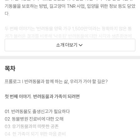
기동물을 보호하는 방법, 길고양이 TNR 사업, 입양을 위한 정보 등도 담았
다.
두 번째 이야기는 ‘반려동물 양육 가구 1,500만’이라는 정확하지 않은 통
계가 불러온 결과를 비롯해 ‘낙후된’ 반려동물에 대한 시각과 생존환경에
대해 다루고 있다. 우리나라 민법은 ‘인간’과 ‘물건’ 이분법적 체계를 가진
소개 더보기
다. 반려동물은 인간이 아니기 때문에 민법상 물건인 셈이다. 하지만 법적
판결에서 반려동물은 물건 그 이상의 가치를 가진다. 때문에 반려동물은
‘물건인 듯 물건 아닌, 물건 같은 동물’로 애매한 위치에 있어 동물의 법적
목차
지위 향상과 ‘비물건화’에 대해 강경한 목소리를 담았다. 또한 촬영장에서
희생당하는 동물이 겪는 현실적인 문제를 다뤘고 이러한 동물 학대를 해결
프롤로그 | 반려동물과 함께 하는 삶, 우리가 가야 할 길은?
할 수 있는 동물 출연 가이드라인도 언급했다. 최근 늘어난 온라인상에서
자행되는 동물 학대 범죄에 대해서도 강력한 동물보호법에 합당한 양형기
첫 번째 이야기. 반려동물과 가족이 되려면
준과 처벌이 시급하다고 밝혔다.
01. 반려동물도 출생신고가 필요하다
세 번째 이야기는 반려동물과 동반자로서 인생을 보내기 위해 개선되어야
02. 동물병원 진료비에 대한 오해
할 것들에 대한 이야기를 담았다. 합법과 불법 사이 회색지대에 있는 개 식
03. 유기동물과의 따뜻한 공존
용 논란에 대해 따끔한 일침을 가했고, 사설유기동물보호소의 열악한 환경
04. 한 가족이 되기 위한 마음 준비