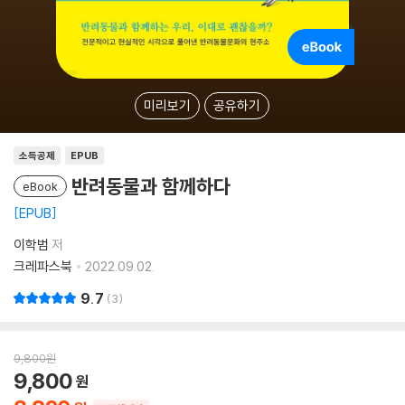
미리보기
공유하기
소득공제
EPUB
반려동물과 함께하다
eBook
EPUB
이학범
저
크레파스북
2022.09.02.
9.7
3
9,800
원
9,800