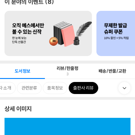
이 분야의 이벤트
8
리뷰/한줄평
도서정보
배송/반품/교환
3
자 소개
관련분류
품목정보
출판사 리뷰
상세 이미지