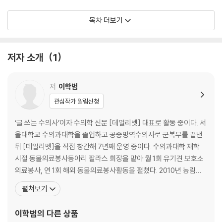
에 희생당하는 반려동물들의 현주소를 논했다. 코로나19로 인해 대두된
인수공통감염병에 대한 이야기도 빼놓을 수 없다. 반려인과 반려동물이 건
두 번째 이야기. 반려동물로 산다는 것
목차 더보기
강하게 함께 살 수 있는 방안과 감염병에 대응하는 자세에 대해 다뤘다.
01. 반려동물은 물건이 아니다
저자는 이 책을 통해 우리나라 반려동물 산업과 반려동물 양육 문화의 현
02. 동물 촬영의 어두운 이면, 학대 논란
저자 소개
1
주소를 짚고, 동물보호복지 정책이 나아가야 할 방향을 제시했다. 누구보
03. 그들은 왜 길고양이를 죽였을까?
다 전문적이고 솔직한 시각으로 풀어낸 이야기가 반려동물과 함께 하는 반
려인들과 반려동물 산업에 종사하는 분들, 그리고 반려동물 관련 정책을
세 번째 이야기. 반려동물과 함께하는 행복한 세상을 위하여
저
이학범
만드는 분들에게 조금이나마 도움이 되길 바란다.
관심작가 알림신청
01. 개 식용을 바라보는 불편한 시선
02. 사설동물보호소, 보호소와 동물학대 사이
‘글 쓰는 수의사’이자 수의학 신문 [데일리벳] 대표로 활동 중이다. 서
03. 반려동물 자격증, 누구를 위한 것인가?
울대학교 수의과대학을 졸업하고 공중방역수의사로 군복무를 끝낸
04. 인수공통감염병 시대를 살다
뒤 [데일리벳]을 직접 창간해 7년째 운영 중이다. 수의과대학 재학
시절 동물의료봉사동아리 팔라스 회장을 맡아 월 1회 유기견 보호소
에필로그 | 반려동물 산업과 양육 문화가 발전하길 기대하며
의료봉사, 연 1회 해외 동물의료봉사활동을 펼쳤다. 2010년 농림축
산식품부장관상, 2014년 대한수의사회장 감사패, 2017년 경기도지
펼쳐보기
사표창을 수상했으며, 학생시절 우연한 계기로 만난 길고양이 출신
'루리'를 12년째 키우고 있다. 동물복지국회포럼 자문위원, 대한수의
이학범
의 다른 상품
사회 동물복지위원회 위원, 한국동물병원협회 홍