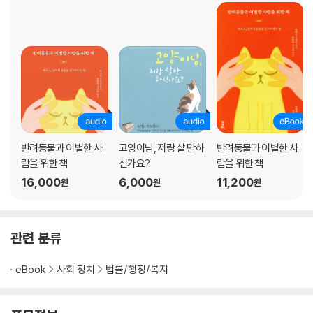
반려동물과 이별한 사
고양이님, 저랑 살 만하
반려동물과 이별한 사
람을 위한 책
신가요?
람을 위한 책
16,000
6,000
11,200
원
원
원
관련 분류
eBook
사회 정치
법률/행정/복지