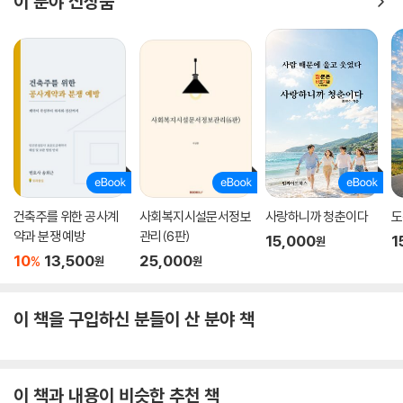
이 분야 신상품
건축주를 위한 공사계
사회복지시설문서정보
사랑하니까 청춘이다
도
약과 분쟁 예방
관리(6판)
15,000
1
원
10
13,500
25,000
%
원
원
이 책을 구입하신 분들이 산 분야 책
이 책과 내용이 비슷한 추천 책