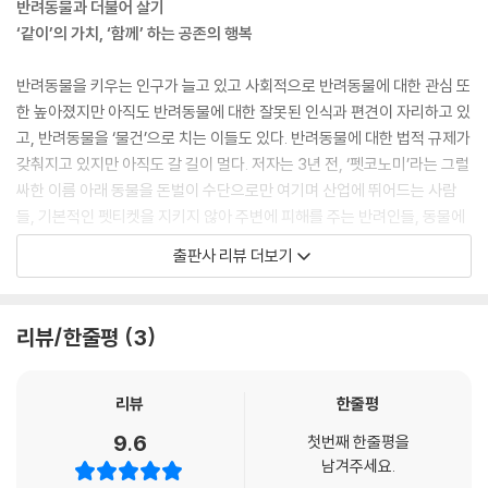
반려동물과 더불어 살기
‘같이’의 가치, ‘함께’ 하는 공존의 행복
반려동물을 키우는 인구가 늘고 있고 사회적으로 반려동물에 대한 관심 또
한 높아졌지만 아직도 반려동물에 대한 잘못된 인식과 편견이 자리하고 있
고, 반려동물을 ‘물건’으로 치는 이들도 있다. 반려동물에 대한 법적 규제가
갖춰지고 있지만 아직도 갈 길이 멀다. 저자는 3년 전, ‘펫코노미’라는 그럴
싸한 이름 아래 동물을 돈벌이 수단으로만 여기며 산업에 뛰어드는 사람
들, 기본적인 펫티켓을 지키지 않아 주변에 피해를 주는 반려인들, 동물에
대한 잘못된 선입견과 오해를 가진 사람들의 시각 개선을 위해 『반려동물
출판사 리뷰 더보기
을 생각한다』를 펴냈다. 그로부터 3년이 지난 지금, 반려동물 산업과 양육
문화는 어떻게 바뀌었을까. 많이 나아졌을까? 안타깝게도 그렇지 않은 것
같다. 조금씩 발전하고 있지만, 아직도 가야 할 길이 매우 멀어 보인다. 그
리뷰/한줄평
3
래서 더 강하고 직선적인 발언으로 동물 진료비, 동물 촬영, 유기동물 및 사
설보호소, 펫티켓, 동물 학대 등 다양한 주제에 대한 생각을 가감 없이 자유
롭게 풀어 『반려동물과 함께한다』에 담았다.
리뷰
한줄평
9.6
첫번째 한줄평을
남겨주세요.