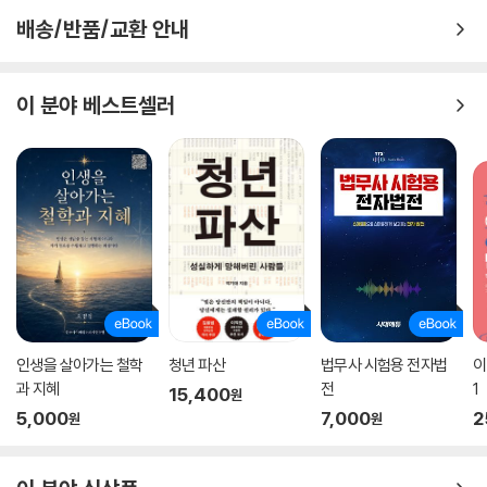
배송/반품/교환 안내
이 분야 베스트셀러
인생을 살아가는 철학
청년 파산
법무사 시험용 전자법
이
과 지혜
전
1
15,400
원
5,000
7,000
2
원
원