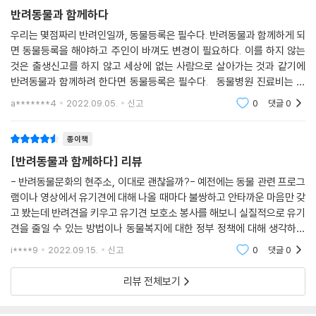
반려동물과 함께하다
우리는 몇점짜리 반려인일까, 동물등록은 필수다. 반려동물과 함께하게 되
면 동물등록을 해야하고 주인이 바껴도 변경이 필요하다. 이를 하지 않는
것은 출생신고를 하지 않고 세상에 없는 사람으로 살아가는 것과 같기에
반려동물과 함께하려 한다면 동물등록은 필수다. 동물병원 진료비는 비
싼게 아니다. 우리가 동물병원이 비싸다고 생각하는 것은 '비교적'으로 생
a*******4
2022.09.05.
신고
0
댓글
0
각하기 때문이
종이책
[반려동물과 함께하다] 리뷰
- 반려동물문화의 현주소, 이대로 괜찮을까?- 예전에는 동물 관련 프로그
램이나 영상에서 유기견에 대해 나올 때마다 불쌍하고 안타까운 마음만 갖
고 봤는데 반려견을 키우고 유기견 보호소 봉사를 해보니 실질적으로 유기
견을 줄일 수 있는 방법이나 동물복지에 대한 정부 정책에 대해 생각하게
되었다. 그러던 중 막상 생각만 하고 있던 것들과 평소 궁금했던 것들에 대
i****9
2022.09.15.
신고
0
댓글
0
해 일목요연하
리뷰 전체보기