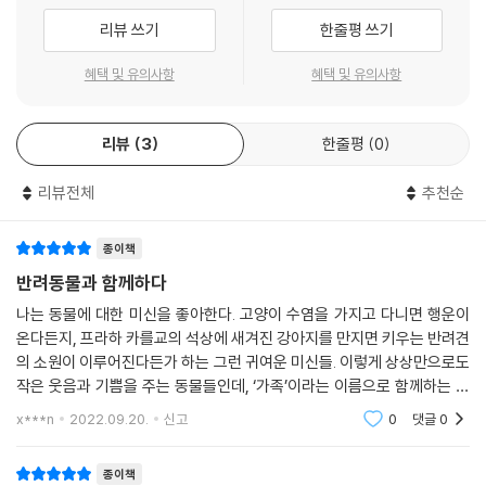
리뷰 쓰기
한줄평 쓰기
혜택 및 유의사항
혜택 및 유의사항
리뷰
3
한줄평
0
리뷰전체
추천순
종이책
반려동물과 함께하다
나는 동물에 대한 미신을 좋아한다. 고양이 수염을 가지고 다니면 행운이
온다든지, 프라하 카를교의 석상에 새겨진 강아지를 만지면 키우는 반려견
의 소원이 이루어진다든가 하는 그런 귀여운 미신들. 이렇게 상상만으로도
작은 웃음과 기쁨을 주는 동물들인데, ‘가족’이라는 이름으로 함께하는 반
려동물은 우리에게 더욱 큰 행복과 넘치는 애정을 준다. 반려동물은 내 삶
x***n
2022.09.20.
신고
0
댓글
0
의 한순간을
종이책