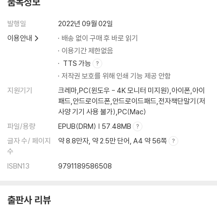
품목정보
발행일
2022년 09월 02일
이용안내
배송 없이 구매 후 바로 읽기
이용기간 제한없음
TTS 가능
저작권 보호를 위해 인쇄 기능 제공 안함
지원기기
크레마,PC(윈도우 - 4K 모니터 미지원),아이폰,아이
패드,안드로이드폰,안드로이드패드,전자책단말기(저
사양 기기 사용 불가),PC(Mac)
파일/용량
EPUB(DRM) | 57.48MB
글자 수/ 페이지
약 8.8만자, 약 2.5만 단어, A4 약 56쪽
수
ISBN13
9791189586508
출판사 리뷰