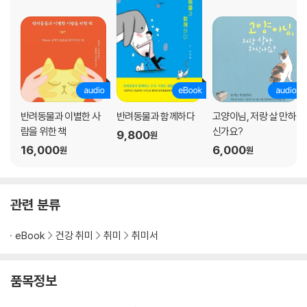
털 빠짐과 스크래치를 받아들이는 마음가짐
고양이도 높은 곳에서 떨어진다고?
나의 흡연으로 내 고양이가 아플 수 있다면
<더 알아두라냥> #동물등록제/ 고양이 교육법/ 캣맘의 기본 수칙/ 원헬
스 등
chapter4. [묘한 동거]
반려동물과 이별한 사
반려동물과 함께하다
고양이님, 저랑 살 만하
동거묘와 나의 생활 공감지수 높이기
람을 위한 책
신가요?
9,800
원
폭발적인 호기심에 놀라지 말 것
16,000
6,000
원
원
고양이에게 긁을 곳은 필수!
고양이의 이갈이에 놀라지 않으려면
캣닢 하나면 행복해질 수 있다니
관련 분류
따뜻한 곳은 좋아하지만 뜨거운 음식은 못 먹어
까칠한 데엔 이유가 있다
eBook
건강 취미
취미
취미서
나의 푹신함을 확인할 기회! 꾹꾹이
물 마시고 화장실 가는 것도 고양이스럽게
오드아이 고양이에 대한 오해
품목정보
같이 사는 서로를 위한 선택, 중성화 수술