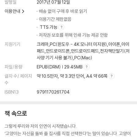
내 고양이의 혈액형은 무엇일까?
발행일
2017년 07월 12일
털털한 일상에 익숙해지기
이용안내
배송 없이 구매 후 바로 읽기
집 나가는 동거묘 단속하기
이용기간 제한없음
<더 알아두라냥> #고양이 수염/ 발톱 자르기/ 하부요로계 질환 관리/ 고
TTS 가능
양이의 생리/ 고양이의 수혈 등
저작권 보호를 위해 인쇄 기능 제공 안함
지원기기
크레마,PC(윈도우 - 4K 모니터 미지원),아이폰,아이
chapter5. 반려묘와 집사, 우리가 함께 살아간다는 것
패드,안드로이드폰,안드로이드패드,전자책단말기(저
고양이는 잘 안 아프던데요?
사양 기기 사용 불가),PC(Mac)
고양이 집사는 사회성이 떨어진다구요?
파일/용량
EPUB(DRM) | 29.45MB
고양이도 외롭습니다
내 고양이는 충분히 놀고 있을까?
글자 수/ 페이지
약 10.5만자, 약 3.3만 단어, A4 약 66쪽
고양이의 행복을 위한 환경풍부화를 알아두세요
수
고양이와의 이별, 안락사, 그리고 펫로스 증후군
ISBN13
9791170261704
이별, 그리고 새로운 만남에 대하여
<더 알아두라냥> #정기건강검진/ 애니멀 호딩/ 동물행동풍부화와 환경
풍부화/ 펫로스 등
책 속으로
그렇게 루리와 저의 인연이 시작됐습니다.
‘고양이는 자신을 돌봐 줄 집사를 직접 선택한다’는 말이 있습니다. 고양이