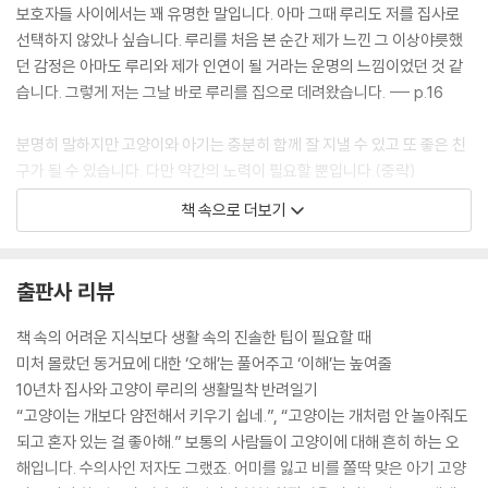
보호자들 사이에서는 꽤 유명한 말입니다. 아마 그때 루리도 저를 집사로
선택하지 않았나 싶습니다. 루리를 처음 본 순간 제가 느낀 그 이상야릇했
던 감정은 아마도 루리와 제가 인연이 될 거라는 운명의 느낌이었던 것 같
습니다. 그렇게 저는 그날 바로 루리를 집으로 데려왔습니다. --- p.16
분명히 말하지만 고양이와 아기는 충분히 함께 잘 지낼 수 있고 또 좋은 친
구가 될 수 있습니다. 다만 약간의 노력이 필요할 뿐입니다.(중략)
고양이는 새로 태어난 아기를 무조건 싫어하고 경계할 이유가 없습니다.
책 속으로 더보기
그저 다른 고양이가 새롭게 등장한 것과 같은 반응을 보일 뿐입니다. 때문
에 아기와 고양이를 인사시키는 집사의 역할이 더 중요해지는 것입니다.
고양이는 발달된 후각을 통해 사람이 임신한 사실을 파악할 수 있다고 알
출판사 리뷰
려져 있습니다. 때문에 임신 기간 동안 고양이에게 아기의 존재를 알려주
는 노력을 기울인다면, 아기와 고양이가 친해지는 시간을 훨씬 단축시킬
책 속의 어려운 지식보다 생활 속의 진솔한 팁이 필요할 때
수 있을 것입니다. --- p.78
미처 몰랐던 동거묘에 대한 ‘오해’는 풀어주고 ‘이해’는 높여줄
10년차 집사와 고양이 루리의 생활밀착 반려일기
고양이를 너무나도 싫어하던 부모님이 캣맘, 캣대디가 되어가는 과정을 보
“고양이는 개보다 얌전해서 키우기 쉽네.”, “고양이는 개처럼 안 놀아줘도
면서 저는 ‘내가 키우는 고양이 외에도 길고양이가 눈에 들어오기 시작한
되고 혼자 있는 걸 좋아해.” 보통의 사람들이 고양이에 대해 흔히 하는 오
다면 그것이야말로 진정한 집사가 됐다는 증거가 아닐까’라는 생각을 하곤
해입니다. 수의사인 저자도 그랬죠. 어미를 잃고 비를 쫄딱 맞은 아기 고양
했습니다.(중략)