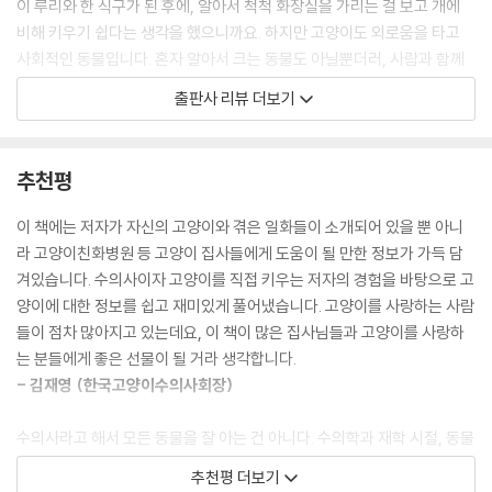
이 루리와 한 식구가 된 후에, 알아서 척척 화장실을 가리는 걸 보고 개에
그렇게 자꾸만 길고양이 이야기를 꺼내던 두 분은 결국 “집 뒤에 고양이가
비해 키우기 쉽다는 생각을 했으니까요. 하지만 고양이도 외로움을 타고
찾아와서 루리 사료를 조금 줬어.”라며 본격적인 캣대디, 캣맘의 길로 들어
사회적인 동물입니다. 혼자 알아서 크는 동물도 아닐뿐더러, 사람과 함께
섰습니다.(중략)
하는 시간이 필요한 동물입니다.
출판사 리뷰 더보기
어머니는 길고양이들에게 밥을 줄 때 비닐 봉투에 사료를 담아서 던져 주
적극적으로 의사표현과 애정표현을 하는 개에 비해 고양이는 오랜 시간 함
는데, 사람들에게 길고양이에게 밥 주는 것을 걸릴까봐 늘 걱정하십니다.
께 살아도 속을 알 수 없다는 생각이 들곤 하죠. 그렇기에 고양이를 모시는
밥을 주고 뒷정리를 하더라도 길고양이에게 밥을 주는 것 자체를 부정적으
집사라면 좀 더 많은 관심과 배려, 이해가 필요합니다. 이 책을 쓴 저자 역
추천평
로 바라보는 사람이 많기 때문입니다. --- p.126
시 수의사로서 수의학 지식은 풍부했지만 고양이와 함께 살아가기 위해서
는 또 다른 생활지식들을 배워야 했습니다. 고양이의 본능과 습성을 충족
이 책에는 저자가 자신의 고양이와 겪은 일화들이 소개되어 있을 뿐 아니
자신의 고양이의 혈액형을 알고 있는 것은 매우 중요합니다. 대부분의 고
시켜주기 위한 노력들, 건강을 위한 관찰과 챙김들, 고양이의 행동으로 인
라 고양이친화병원 등 고양이 집사들에게 도움이 될 만한 정보가 가득 담
양이가 A형이지만, B형 고양이의 경우 급하게 수혈을 받아야 할 때 B형 혈
한 생활적인 적응 노력들, 그리고 내 고양이에서 세상의 모든 고양이까지
겨있습니다. 수의사이자 고양이를 직접 키우는 저자의 경험을 바탕으로 고
액을 구하지 못하면 고양이의 생명이 위험할 수도 있기 때문입니다. 동물
사랑하게 되면서 알아두어야 할 현실적인 이슈들에 대해서 말입니다.
양이에 대한 정보를 쉽고 재미있게 풀어냈습니다. 고양이를 사랑하는 사람
병원에 갈 일이 있을 때 내 고양이의 혈액형이 무엇인지 한 번 검사해보는
누구보다 내 고양이, 모든 고양이가 행복하길 원하는 애묘인들에게 쉽게
들이 점차 많아지고 있는데요, 이 책이 많은 집사님들과 고양이를 사랑하
것은 어떨까요? 참고로 루리의 혈액형은 흔한 A형입니다. --- p.204
읽히면서도 내용은 알찬 반려에세이가 되어줄 것입니다.
는 분들에게 좋은 선물이 될 거라 생각합니다.
- 김재영 (한국고양이수의사회장)
길고양이가 하루 평균 15%의 시간을 사냥하는 데에 사용하는 데 비해 집
나 고양이, 오늘 하루도 덕분에 행복했다냥
고양이는 어떨까요? 집고양이가 하루에 노는 시간은 고작 1%에 불과합니
집사와 영역을 공유하는 고양이들의 진짜 사생활!
수의사라고 해서 모든 동물을 잘 아는 건 아니다. 수의학과 재학 시절, 동물
다.(중략)
생활 속으로, 삶 속으로 고양이가 들어오는 순간 참 많은 것들이 달라집니
병원에 맡겨진 새끼고양이를 얼떨결에 떠맡은 저자도 그랬다. 고양이 특유
길고양이가 하루 평균 40%를 자는 데에 소비하지만, 집고양이는 60%를
추천평 더보기
다. 그런데 그 변화는 고양이에게도 마찬가지일 것입니다. 사람과의 동거
의 ‘골골송’을 아파서 내는 소리로 오해하기도 하고, 루리가 해대는 스크래