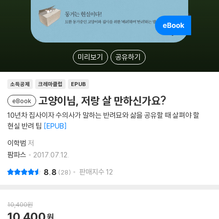
미리보기
공유하기
소득공제
크레마클럽
EPUB
고양이님, 저랑 살 만하신가요?
eBook
10년차 집사이자 수의사가 말하는 반려묘와 삶을 공유할 때 살펴야 할
현실 반려 팁
EPUB
이학범
저
팜파스
2017.07.12.
8.8
판매지수
12
28
10,400
원
10,400