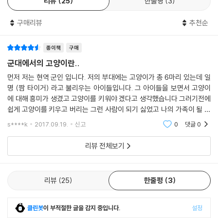
리뷰
25
한줄평
3
리라 믿습니다!
- 송근재/예삐삼촌 (30대 평범한 고양이 집사)
구매리뷰
추천순
종이책
구매
군대에서의 고양이란..
먼저 저는 현역 군인 입니다. 저의 부대에는 고양이가 총 6마리 있는데 일
명 (짬 타이거) 라고 불리우는 아이들입니다. 그 아이들을 보면서 고양이
에 대해 흥미가 생겼고 고양이를 키워야 겠다고 생각했습니다 그러기전에
쉽게 고양이를 키우고 버리는 그런 사람이 되기 싫었고 나의 가족이 될 아
이여서 먼저 알아보자는 생각으로 책을 구매하게 되었습니다. 책의 내용은
s****k
2017.09.19.
신고
0
댓글
0
저자의 고양이
리뷰 전체보기
리뷰
25
한줄평
3
클린봇
이 부적절한 글을 감지 중입니다.
설정