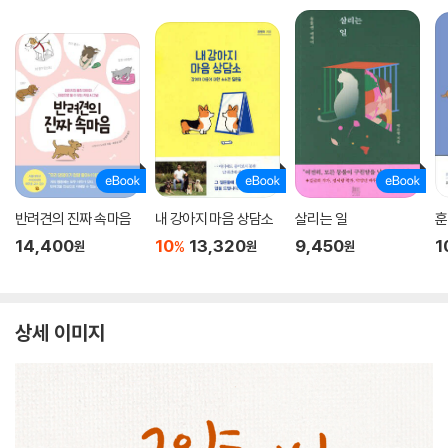
반려견의 진짜 속마음
내 강아지 마음 상담소
살리는 일
훈
14,400
10
13,320
9,450
1
%
원
원
원
상세 이미지