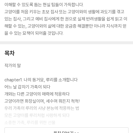
이해할 수 있도록 돕는 현실 팁들이 가득합니다.
고양이를 처음 키우는 초보 집사 또는 고양이와의 생활에 과도기를 겪고
있는 집사, 그리고 예비 집사에게 한 권으로 실제 반려생활을 쉽게 읽고 이
해할 수 있는, 고양이와의 삶에 대한 궁금증 해결뿐만 아니라 지식까지 얻
을 수 있는 묘책이 되어줄 것입니다.
목차
작가의 말
chapter1. 나의 동거묘, 루리를 소개합니다
어느 날 갑자기 가족이 되다
개와는 다른 고양이의 매력에 적응하다
고양이라면 화장실이며, 세수며 뭐든지 척척!
우리 가족이 루리의 사냥 본능에 적응하는 법
모든 고양이를 루리처럼 사랑하게 되다
소중한 가족, 루리를 위한 선물
<더 알아두라냥> #냥줍/ 고양이의 눈/ 고양이 이름 짓기/ 고양이의 꿈/