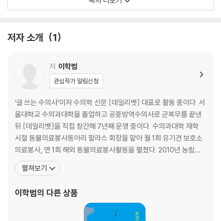
목차 더보기
우다다 등
chapter2. [고양이와의 동거 수칙1]
저자 소개
1
나 고양이, 사람하고 동거는 처음이라 적응이 필요해
고양이, 다른 동물을 만나다
나 말고 다른 고양이가 또 있다니!
저
이학범
낯선 사람과는 조금 천천히
관심작가 알림신청
고양이와 아기의 조합, 오해하지 마세요
그루밍을 해도 더위가 가시질 않아
‘글 쓰는 수의사’이자 수의학 신문 [데일리벳] 대표로 활동 중이다. 서
나이가 들어가는 고양이와 산다는 것은
울대학교 수의과대학을 졸업하고 공중방역수의사로 군복무를 끝낸
<더 알아두라냥> #고양이의 산책/ 아기와 고양이/ 급식 방법/ 사료 선
뒤 [데일리벳]을 직접 창간해 7년째 운영 중이다. 수의과대학 재학
택/ 노령묘 질환 등
시절 동물의료봉사동아리 팔라스 회장을 맡아 월 1회 유기견 보호소
의료봉사, 연 1회 해외 동물의료봉사활동을 펼쳤다. 2010년 농림축
chapter3. [고양이와의 동거 수칙2]
산식품부장관상, 2014년 대한수의사회장 감사패, 2017년 경기도지
펼쳐보기
고양이와의 동거, 사람에게도 적응이 필요해
사표창을 수상했으며, 학생시절 우연한 계기로 만난 길고양이 출신
고양이는 작은 개가 아니다
'루리'를 12년째 키우고 있다. 동물복지국회포럼 자문위원, 대한수의
이학범
의 다른 상품
고양이를 위한 배려, 고양이 친화 병원 알아두기
사회 동물복지위원회 위원, 한국동물병원협회 홍
서로를 위해 꼭 필요한 이동장 적응 교육
길고양이가 눈에 들어오기 시작했다면, 당신은 진정한 집사