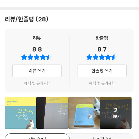
자는 데에 씁니다. 때문에 우리 집 고양이가 할 일이 없어서, 또는 심심해서
에서 서로 지켜야 하고 알아두어야 할 것들이 많은 것처럼, 고양이와의 동
치를 참다못해 발톱 제거 수술을 해줬다가 그 수술의 의미를 뒤늦게 알고
잠을 많이 자는 것은 아닌지 고민해 볼 필요가 있습니다. 만약 심심해할만
거 역시 고양이도 나와의 생활에 적응할 수 있도록 도와야겠죠.
뼈저리게 후회한다. 처음 이 대목을 읽으며 경악했다. 앞발가락 첫째마디
하다고 느꼈다면 고양이와 최대한 많이 놀아주어야 합니다.
리뷰/한줄평
28
고양이 나름대로 열심히 적응 중이었는데, 어느 날 갑자기 다른 동물 또는
뼈를 제거하는 그 수술은, 내 상식으로는 해선 안 될 일이었기 때문이다. 이
--- p.244
다른 고양이가 나타났다면? 자꾸 낯선 사람이 찾아와 귀찮게 군다면? 어
어지는 다음 대목이 없었다면 책을 도중에 접었을지도 모른다. 그는 그 수
느 순간 사람 아기가 태어나 집사의 품을 독차지한다면 고양이는 사람이
술이 자신이 했던 유일한 발톱 제거 수술이었다고, 다른 보호자는 나처럼
리뷰
한줄평
추측하는 것보다 훨씬 많은 에너지를 쏟아 변화를 받아들이려고 노력할 것
바보 같은 후회를 하지 않길 바란다고 고백한다. 수의학도면서도 고양이를
8.8
8.7
입니다. ‘사람과 동거하는 고양이로서 좀 더 행복하게 만들어줄 순 없을
잘 몰랐기에 저질렀던 과오를 다른 사람은 경험하지 않길 바라며 쓴 것이
까?’, 이게 바로 모든 집사의 고민이겠죠.
이 책인 셈이다.
때문에 저자는 본인이 반려묘 루리와 10년 동안 살아오면서 겪은 현실적
이 책은 ‘고양이 무식자’였던 저자가 준비 없이 루리를 키우며 겪은 시행착
리뷰 쓰기
한줄평 쓰기
인 반려생활기와 함께 고양이와 삶을 공유할 때 필요한 지식, 이해, 배려에
오를 통해, 반려인이 고양이에 대해 무엇을 배우고 준비해야 하는지 진솔
대해 여러분과 나누기 위해 이 책을 썼습니다. 평소에 이해하지 못했던 고
하게 들려준다. 무엇보다 고양이의 행복을 위해 가장 중요한 것은 멋진 캣
혜택 및 유의사항
혜택 및 유의사항
양이들의 생활모습(스크래치, 이갈이, 꾹꾹이, 그루밍 등)에 대한 이해를
타워도, 예쁜 드레스도 아닌 ‘고양이에 대한 이해’라는 점을 깨닫게 한다.
높이고, 적절한 환경풍부화 방법(놀이법, 환경조성법 등), 중성화 수술, 노
- 고경원 (고양이 작가)
령묘 질환, 그리고 고양이와의 이별에 대한 것까지 이 책 한권을 통해 쉽게
알아둘 수 있도록 도울 것입니다.
2
저자인 이학범 수의사님은 동물을 사랑하고, 동물 복지에 대해 항상 생각
더보기
하는 분입니다. 실제로 뵈었을 때 그 진심을 알 수 있었습니다. 지인이기 전
에 고양이 집사로서 이번 책에서 동물을 사랑하는 저자의 마음을 한 번 더
느낄 수 있었는데요, 독자 분들도 이 책을 통해서 저와 같은 마음을 느끼시