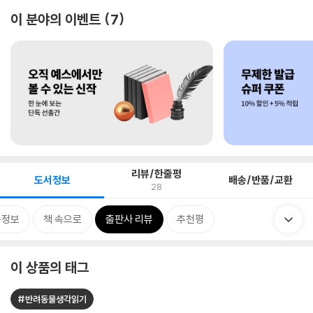
이 분야의 이벤트
7
리뷰/한줄평
도서정보
배송/반품/교환
28
목정보
책 속으로
출판사 리뷰
추천평
이 상품의 태그
#반려동물생각읽기