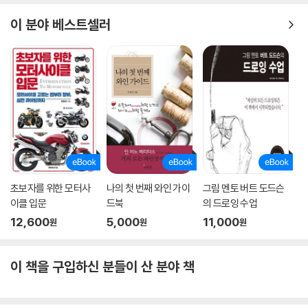
이 분야 베스트셀러
초보자를 위한 모터사
나의 첫 번째 와인 가이
그림 멘토 버트 도드슨
이클 입문
드북
의 드로잉 수업
12,600
5,000
11,000
원
원
원
이 책을 구입하신 분들이 산 분야 책