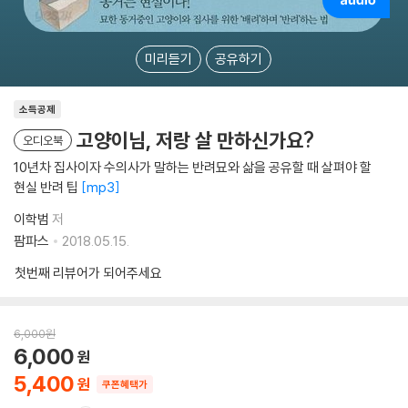
미리듣기
공유하기
소득공제
고양이님, 저랑 살 만하신가요?
오디오북
10년차 집사이자 수의사가 말하는 반려묘와 삶을 공유할 때 살펴야 할
현실 반려 팁
mp3
이학범
저
팜파스
2018.05.15.
첫번째 리뷰어가 되어주세요
6,000
원
6,000
5,400
쿠폰혜택가