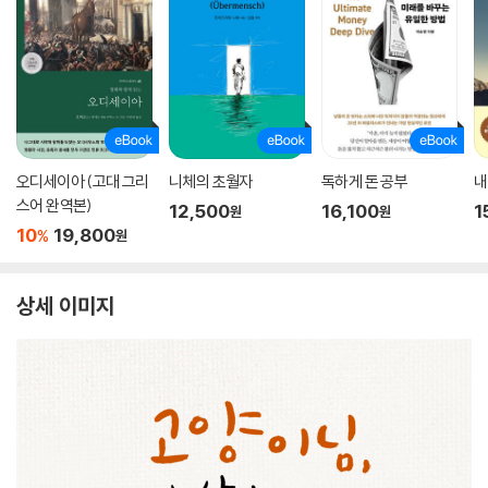
오디세이아 (고대 그리
니체의 초월자
독하게 돈 공부
내
스어 완역본)
12,500
16,100
1
원
원
10
19,800
%
원
상세 이미지