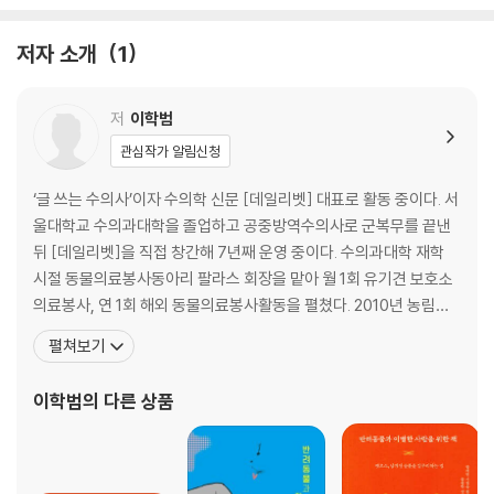
저자 소개
1
저
이학범
관심작가 알림신청
‘글 쓰는 수의사’이자 수의학 신문 [데일리벳] 대표로 활동 중이다. 서
울대학교 수의과대학을 졸업하고 공중방역수의사로 군복무를 끝낸
뒤 [데일리벳]을 직접 창간해 7년째 운영 중이다. 수의과대학 재학
시절 동물의료봉사동아리 팔라스 회장을 맡아 월 1회 유기견 보호소
의료봉사, 연 1회 해외 동물의료봉사활동을 펼쳤다. 2010년 농림축
산식품부장관상, 2014년 대한수의사회장 감사패, 2017년 경기도지
펼쳐보기
사표창을 수상했으며, 학생시절 우연한 계기로 만난 길고양이 출신
'루리'를 12년째 키우고 있다. 동물복지국회포럼 자문위원, 대한수의
이학범
의 다른 상품
사회 동물복지위원회 위원, 한국동물병원협회 홍