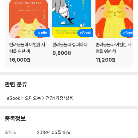
반려동물과 이별한 사
반려동물과 함께하다
반려동물과 이별한 사
람을 위한 책
람을 위한 책
9,800
원
16,000
11,200
원
원
관련 분류
eBook
오디오북
건강/가정/실용
품목정보
발행일
2018년 05월 15일