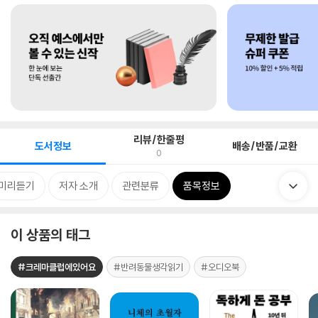
리뷰/한줄평
도서정보
배송/반품/교환
0
미리듣기
저자 소개
관련분류
품목정보
이 상품의 태그
#크레마클럽에있어요
#반려동물생각읽기
#오디오북