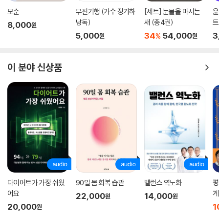
모순
무진기행 (가수 장기하
[세트] 눈물을 마시는
윤
낭독)
새 (총4권)
트
8,000
원
야
5,000
34
54,000
3
%
원
원
이 분야 신상품
다이어트가 가장 쉬웠
90일 몸 회복 습관
밸런스 역노화
평
어요
게
22,000
14,000
원
원
까
20,000
1
원