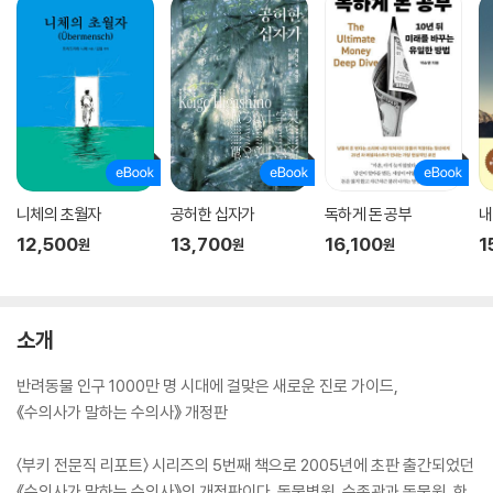
니체의 초월자
공허한 십자가
독하게 돈 공부
내
12,500
13,700
16,100
1
원
원
원
소개
반려동물 인구 1000만 명 시대에 걸맞은 새로운 진로 가이드,
《수의사가 말하는 수의사》 개정판
〈부키 전문직 리포트〉 시리즈의 5번째 책으로 2005년에 초판 출간되었던
《수의사가 말하는 수의사》의 개정판이다. 동물병원, 수족관과 동물원, 한