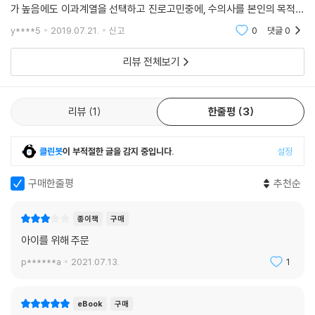
업데이트하였다. 덕분에 이 책은 수의사가 되기를 희망하는 진로 지도에
가 높음에도 이과계열을 선택하고 진로고민중에, 수의사를 본인의 목적으
고심하는 학부모 및 교사, 수의사라는 직업에 관심이 많은 있는 학생과 일
로삼고 정보수집중.처음엔 수의과를 그리 심각하게 생각하지않다가.정보
y****5
2019.07.21.
신고
0
댓글
0
반인에게 실용적이고도 구체적인 현장 정보를 제공한다.
를 수집하며 보통일이 아
리뷰 전체보기
동물병원에는 정말 사랑과 행복이 넘칠까?
리뷰
1
한줄평
3
약 2만 여 명의 전체 수의사 중에서 가장 많은 수가 활약하고 있는 곳이 바
로 동물병원이다. 동물을 좋아하고 막연하게 수의사를 꿈꾸는 이들이 가장
클린봇
이 부적절한 글을 감지 중입니다.
설정
많이 고려하는 진로이기도 하다. 동물병원은 개나 고양이와 같은 소(小)동
물, 반려동물 진료 위주로 운영되기 때문에 항상 밝고 경쾌할 것이라고 기
구매한줄평
추천순
대하기 쉽다. 물론 반려동물은 사랑스럽고 그들을 치료하고 교감하는 수의
사도 행복하다. 하지만 필자들은 동물병원의 일상 중에도 갖은 고충이 있
종이책
구매
음을 토로한다. 예를 들어 수의사들도 종종 동물이 어렵고 무서울 때가 있
아이를 위해 주문
다. “수의사도 사람이고 동물에게 물리면 피도 나고 염증도 생기고 아프다.
동물들의 언어를 더 잘 이해할 뿐이지 겁나는 건 똑같기”(본문 42쪽) 때문
p******a
2021.07.13.
1
이다.
eBook
구매
진료를 받던 환자가 내 팔을 물고 매달려 있다가 그 반동으로 진료실 책장