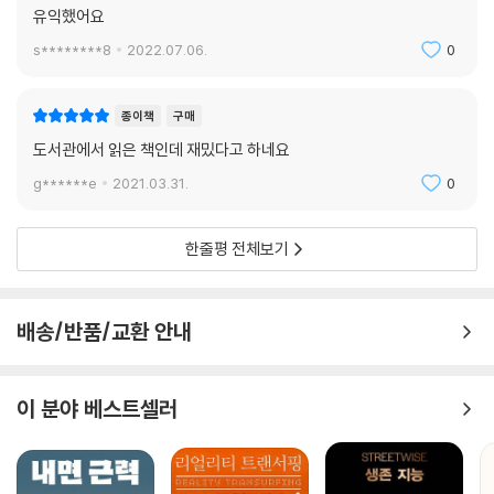
유익했어요
위로 날아올랐다. (중략) 비명을 지르던 간호사와 내 팔뚝에는 피가 뚝뚝,
구멍 2개가 뚫려 있다. 급하게 정형외과에 가서 파상풍 주사를 맞은 뒤 1~
s********8
2022.07.06.
0
2주간 반깁스를 하게 되었다. 처음 고양이한테 물린 날이었다. _박자실,
〈고양이를 부탁해〉 중에서
종이책
구매
동물병원 중에는 24시간 운영하는 곳도 많을뿐더러 수술이나 치료를 위
도서관에서 읽은 책인데 재밌다고 하네요
해 환자 옆에서 밤을 새는 경우가 많다. 또한 “응급한 상황이 아니면 대부
g******e
2021.03.31.
0
분의 경우 보호자들이 퇴근 후나 쉬는 날 내원하기 때문”에 수의사들은 남
들이 쉴 때 더 바쁘다.(본문 50쪽) 그런 탓에 시간, 체력과 치열한 싸움을
한줄평 전체보기
벌이기 일쑤다.
치료와 상관없이 동물이 조금만 이상해 보여도 바로 나를 찾는다. 솔직히
배송/반품/교환 안내
휴무일이나 퇴근 후, 연락이 오면 스트레스를 받기도 한다. 쉬고 싶다는 생
각이 간절하기도 하다. 그렇지만 수족관에서 아픈 동물이 생기면 대체 누
구한테 가겠는가. 그러니 나는 ‘상시 대기 중’일 수밖에 없다. _ 홍원희, 〈네
이 분야 베스트셀러
가 떠난다면 그곳이 바다였으면…〉 중에서
수의사들은 이렇게 바쁜 와중에도 틈틈이 많은 양의 공부를 해야 한다. 병
원을 찾는 동물이 개와 고양이뿐만 아니라 거북, 햄스터, 고슴도치, 이구아