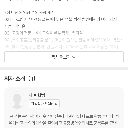
2장 다양한 임상 수의사의 세계
02 [개•고양이/반려동물 분야] 늦은 밤 불 꺼진 병원에서의 여러 가지 생
각들_백남운
03 [고양이 전문 분야] 고양이를 부탁해_박자실
04 [특수동물/반려동물 분야] 마음이 원하는 일을 해야 행복하다_박천식
05 [돼지/산업동물 분야] 남들이 다 “예”라고 할 때 나의 대답은 “아니
요”_최종영
목차 더보기
06 [소/산업동물 분야] 언제나 푸른 상록수처럼 농촌 발전의 기수가 되고
싶다_권순균
07 [말/산업동물 분야] 말은 수단이 아니다_유승호
저자 소개
1
08 [해양동물 분야] 네가 떠난다면 그곳이 바다였으면…_홍원희
09 [닭/산업동물 분야] 새롭게 꾸는 꿈_손영호
10 [동물원/관람 동물 분야] 동물원의 동물들, 단순히 구경거리가 아니랍
저
이학범
니다_조경욱
관심작가 알림신청
11 [야생동물 분야] 야생동물과 더불어 살아가기_김희종
12 [치과 분야] 치과 전문 병원의 문을 열다_김춘근
‘글 쓰는 수의사’이자 수의학 신문 [데일리벳] 대표로 활동 중이다. 서
13 [안과 분야] 오직 ‘안과만을 위한’ 동물병원_안재상
울대학교 수의과대학을 졸업하고 공중방역수의사로 군복무를 끝낸