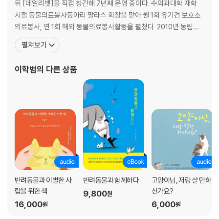
14 [한방 분야] “여기가 강아지 침을 놓는 곳이죠?”_강무숙
뒤 [데일리벳]을 직접 창간해 7년째 운영 중이다. 수의과대학 재학
15 [행동학 분야] 환경이 개의 행동을 만든다_설채현
시절 동물의료봉사동아리 팔라스 회장을 맡아 월 1회 유기견 보호소
의료봉사, 연 1회 해외 동물의료봉사활동을 펼쳤다. 2010년 농림축
3장 더 넓은 수의사의 세계
산식품부장관상, 2014년 대한수의사회장 감사패, 2017년 경기도지
펼쳐보기
16 [검역 분야] 인생에 ‘만약’이란 없다_오순민
사표창을 수상했으며, 학생시절 우연한 계기로 만난 길고양이 출신
17 [공중방역 분야] 나라를 지키는 또 다른 방법, 공중방역수의사_엄태윤
'루리'를 12년째 키우고 있다. 동물복지국회포럼 자문위원, 대한수의
이학범
의 다른 상품
18 [동물 사료/영양학 분야] 먹거리로 동물의 건강을 지킨다_정설령
사회 동물복지위원회 위원, 한국동물병원협회 홍
19 [수의 전문 변호사 분야] 남들이 선택하지 않은 길에서 스페셜리스트로
거듭나기_이형찬
20 [연구 분야] 수의학에서 중개의학 연구로_진희경
21 [동물 복지 분야] 삶의 질은 동물에게도 중요하다_이혜원
22 [국제기구 분야] 나는 국제기구에서 일하는 수의사다_박민경
4장 수의사 정보 업그레이드
23 [수의사에 대한 궁금증 21문 21답] 시야는 넓게, 마음가짐은 긍정적으
로!_이학범
반려동물과 이별한 사
반려동물과 함께하다
고양이님, 저랑 살 만하
람을 위한 책
신가요?
9,800
원
부록 전국 수의과대학 일람표
16,000
6,000
원
원