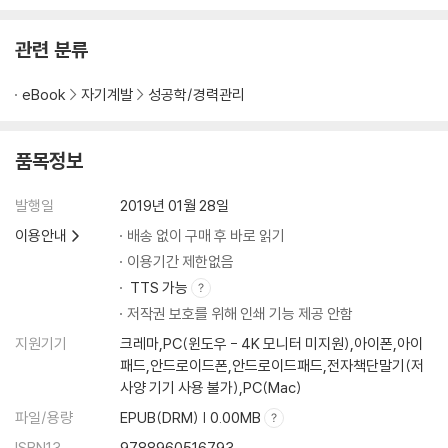
관련 분류
eBook
자기계발
성공학/경력관리
품목정보
발행일
2019년 01월 28일
이용안내
배송 없이 구매 후 바로 읽기
이용기간 제한없음
TTS 가능
저작권 보호를 위해 인쇄 기능 제공 안함
지원기기
크레마,PC(윈도우 - 4K 모니터 미지원),아이폰,아이
패드,안드로이드폰,안드로이드패드,전자책단말기(저
사양 기기 사용 불가),PC(Mac)
파일/용량
EPUB(DRM) | 0.00MB
ISBN13
9788960516793