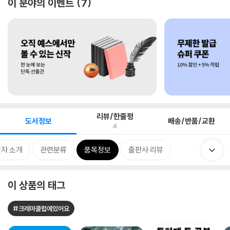
이 분야의 이벤트
7
리뷰/한줄평
도서정보
배송/반품/교환
4
자 소개
관련분류
품목정보
출판사 리뷰
이 상품의 태그
#크레마클럽에있어요