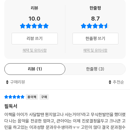
체적으로 어떤 일을 하게 되는지’ ‘수의사의 전망은 어떤지’ 등에 대해 무척
리뷰
한줄평
궁금할 것이다.
10.0
8.7
〈부키 전문직 리포트〉 시리즈는 기자, 의사, 간호사, 요리사, 법조인, 승무
원, 건축가 등 다양한 직업의 세계를 현직 종사자의 관점에서 속속들이 보
여 주었는데 시대적 변화에 따라 개정판을 요청하는 독자들의 목소리가 높
리뷰 쓰기
한줄평 쓰기
았다. 그중에서도 시리즈의 다섯 번째 책으로 2005년 초판이 출간되었던
《수의사를 말하는 수의사》의 개정판에 대한 요구가 특히 많았다. 앞에서
혜택 및 유의사항
혜택 및 유의사항
설명한 것처럼 반려동물 문화의 확산과 동물 관련 산업의 성장으로 인해
수의사를 꿈꾸거나 궁금해하는 사람이 많아졌기 때문이다.
리뷰
1
한줄평
3
이 책 《수의사가 말하는 수의사 Episode 2》는 반려동물 임상, 산업동물,
특수동물, 야생동물, 검역, 방역, 수의 축산 정책, 기초 과학, 중개의학 연구
구매리뷰
추천순
등 수많은 분야와 수의과대학, 동물병원, 수족관과 동물원, 한국마사회, 농
림축산식품부, 연구소, 야생동물구조센터, 국제기구, 펫푸드 회사 등 다양
한 조직에서 활약하는 전•현직 수의사 23명의 일과 일상, 보람과 애환을
종이책
구매
진솔하고 생생하게 들려준다. 특히 이번 개정판에서는 2006년에 신설된
필독서
공중방역수의사 제도, 보다 전문적인 치료를 위해 등장한 동물 전문 치과•
이책을 아이가 사달랄땐 뭔지알고나 사는거야?라고 무식한발언을 했더랬
안과 병원, 동물의 삶과 권리를 위해 노력하는 동물복지지원센터, 수의 전
다.나는 음악을 전공한 엄마고, 큰아이는 이제 진로결정을두고 크나큰 고
문 변호사 등 10여 년 전보다 다채로워진 수의사의 활동 분야와 직업군을
민을 하고있는 이과성향 문과우수생이라ㅜㅜ 고민이 많다.결국 문과점수