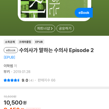
파트너샵
공유하기
소득공제
크레마클럽
EPUB
수의사가 말하는 수의사 Episode 2
eBook
EPUB
이학범
저
부키
2019.01.28.
9.0
판매지수
66
4
10,500
원
10,500