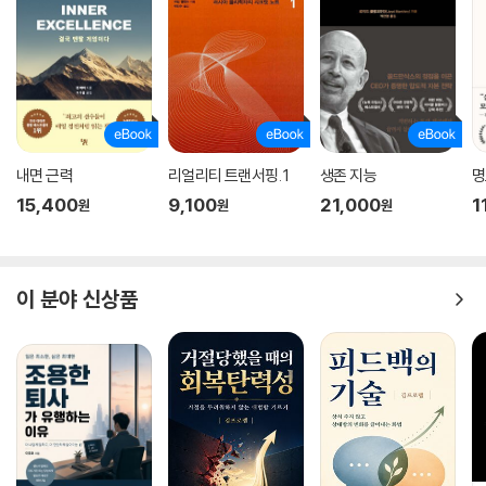
나, 토끼, 기니피그, 카멜레온, 다람쥐, 새, 악어, 뱀 등 너무도 다양하기 때
문이다. 이들은 각각 해부 생리학적 특성과 치료 방법이 다르기 때문에 수
의사들은 하루 일과가 끝난 뒤에도 각종 서적과 논문을 들여다보고 자비를
들여 국내외 세미나에 참석한다. 한 수의사는 자신이 “인공지능 컴퓨터가
됐으면 좋겠다는 생각”까지 할 정도다.(본문 58쪽)
필자들은 반려동물 시장이 다른 많은 전문직과 마찬가지로 자본주의 시장
내면 근력
리얼리티 트랜서핑. 1
생존 지능
명
에서 치열한 경쟁을 하고 있다는 현실적인 문제도 놓치지 않는다. “개인 병
15,400
9,100
21,000
1
원
원
원
원을 열려면 많은 초기 자본이 필요하다 보니 반려동물 임상 수의사의 꿈
을 접고 다른 길을 찾는 경우”도 많다는 것이다.(본문 12쪽) 이를 극복하기
위해 치과, 안과 전문 병원을 개원하거나 수의학과 한방의학을 접목시키는
것처럼 차별화를 꾀하기도 한다.
이 분야 신상품
무엇보다 동물병원에서 일하는 수의사들은 감정 소비와 스트레스가 심하
다. 병원이라는 곳의 특성상 고통, 죽음, 이별과 함께할 수밖에 없기 때문이
다. 아프다고 말도 못 하는 반려동물의 고통은 고려하지 않고 질병이 만성
질환이 되도록 방치한 보호자를 만나면 그 보호자와 수의사인 자신에게 화
가 나기도 하고,(본문 55쪽) 말을 잘 듣지 않는다거나 싫증이 났다거나 이
사를 해야 한다는 이유로 무조건 안락사를 요구하는 보호자를 만나면 깊은
자괴감에 빠지기도 한다. 그래서 한 수의사는 스스로를 “5분 전까지 보호