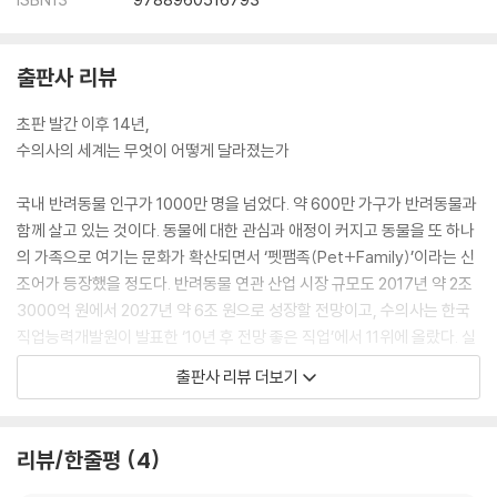
출판사 리뷰
초판 발간 이후 14년,
수의사의 세계는 무엇이 어떻게 달라졌는가
국내 반려동물 인구가 1000만 명을 넘었다. 약 600만 가구가 반려동물과
함께 살고 있는 것이다. 동물에 대한 관심과 애정이 커지고 동물을 또 하나
의 가족으로 여기는 문화가 확산되면서 ‘펫팸족(Pet+Family)’이라는 신
조어가 등장했을 정도다. 반려동물 연관 산업 시장 규모도 2017년 약 2조
3000억 원에서 2027년 약 6조 원으로 성장할 전망이고, 수의사는 한국
직업능력개발원이 발표한 ‘10년 후 전망 좋은 직업’에서 11위에 올랐다. 실
제로 수의사는 면허만 있으면 다른 직장생활을 하다가도 언제든지 동물병
출판사 리뷰 더보기
원을 개원할 수 있고 정년이 없어 나이가 들어도 계속할 수 있는 ‘평생 직
업’이다. 덕분에 수의사라는 직업에 대한 관심도 날로 높아지고 있으며 전
국 수의과대학의 입시 경쟁률은 해마다 높아지고 있다. 장래 희망으로 수
리뷰/한줄평
4
의사를 고려하고 있는 청소년과 대학생, 이직을 꿈꾸는 직장인이라면 ‘수
의사가 되려면 어떤 준비를 얼마나 어떻게 해야 하는지’ ‘수의사가 되면 구