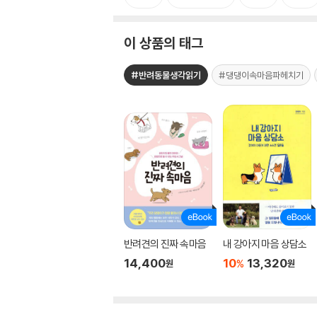
이 상품의 태그
#반려동물생각읽기
#댕댕이속마음파헤치기
반려견의 진짜 속마음
내 강아지 마음 상담소
14,400
10
13,320
%
원
원