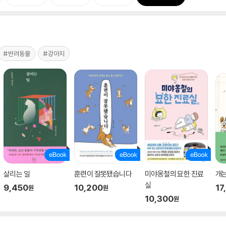
#반려동물
#강아지
살리는 일
훈련이 잘못됐습니다
미야옹철의 묘한 진료
개
실
9,450
10,200
17
원
원
10,300
원