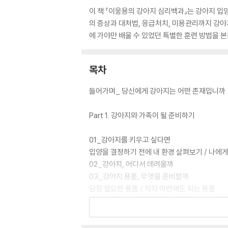
이 책 『이웅용의 강아지 심리백과』는 강아지 입양
의 증상과 대처법, 응급처치, 미용관리까지 강아
에 가야만 배울 수 있었던 특별한 훈련 방법을 
목차
들어가며_ 당신에게 강아지는 어떤 존재입니까
Part 1. 강아지와 가족이 될 준비하기
01_강아지를 키우고 싶다면
입양을 결정하기 전에 내 환경 살펴보기 / 나에
02_강아지, 어디서 데려올까
03_강아지 용품, 무엇을 준비할까
당장 필요한 용품 / 차차 마련해도 되는 용품
04_반려인이 꼭 알아야 할 동물보호법
Part 2. 강아지가 집에 온 첫날