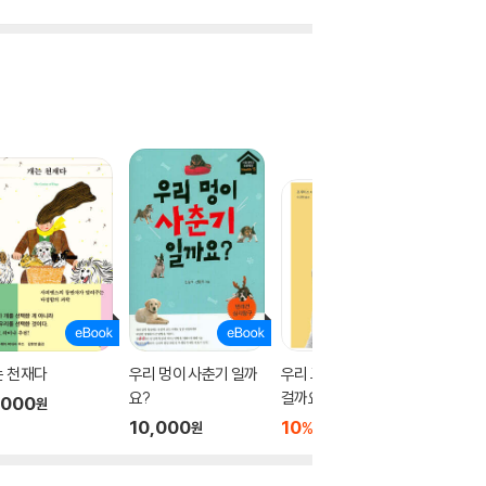
는 천재다
우리 멍이 사춘기 일까
우리 고양이, 왜 이러는
우리 개,
요?
걸까요?
요?
,000
원
10,000
10
15,840
10
1
%
%
원
원