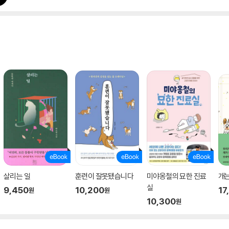
살리는 일
훈련이 잘못됐습니다
미야옹철의 묘한 진료
개
실
9,450
10,200
17
원
원
10,300
원