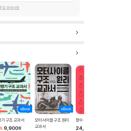
택 및 유의사항
기 구조 교과서
모터사이클 구조 원리
향수: the PERFUME
교과서
9,900
24,500
%
원
원