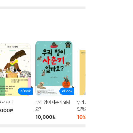
는 천재다
우리 멍이 사춘기 일까
우리 고양이, 왜 이러는
우리 개,
요?
걸까요?
요?
,000
원
10,000
10
15,840
10
1
%
%
원
원