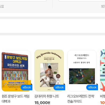
사항
혜
원조 문방구 보드 게임
김대리의 취향 니트
리그오브레전드 전략
비행
대백과
전술가이드
15,000
10
원