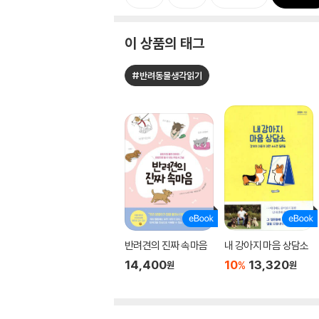
이 상품의 태그
#반려동물생각읽기
반려견의 진짜 속마음
내 강아지 마음 상담소
14,400
10
13,320
%
원
원