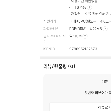
이용기간 제한없음
TTS 가능
저작권 보호를 위해 인쇄 기
지원기기
크레마, PC(윈도우 - 4K 
파일/용량
PDF(DRM) | 4.22MB
글자 수/ 페이지
약 118쪽
수
ISBN13
9788952132673
리뷰/한줄평
0
리뷰
첫번째 리뷰어가 
리뷰 쓰