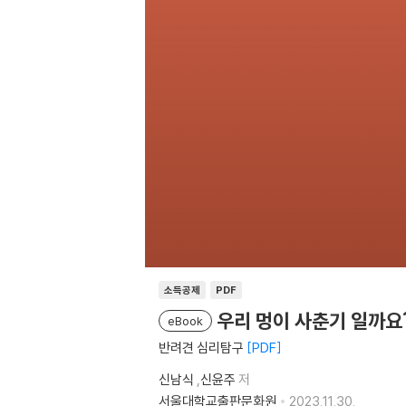
소득공제
PDF
우리 멍이 사춘기 일까요
eBook
반려견 심리탐구
PDF
신남식
,
신윤주
저
서울대학교출판문화원
2023.11.30.