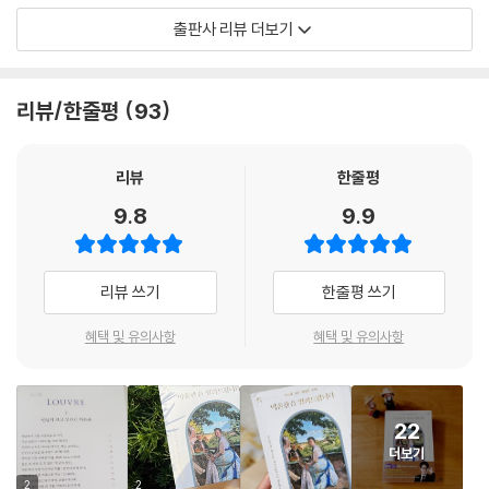
몸을 감싸고 추위에 떨면서 힘겹게 고개를 지났을 것입니다. 애초에 다비
상주의를 대표하는 에두아르 마네, 장 프레데릭 바지유, 클로드 모네, 피에
출판사 리뷰 더보기
드 가 그린 장면은 현실적으로 절대 불가능한 모습이었습니다.
르 오귀스트 르누아르, 에드가르 드가의 대표작을 소개한다. 지베르니 정
---「살아 있는 영웅을 찬양하라」중에서
원과 오랑주리 미술관, 로댕 미술관에서는 클로드 모네와 오귀스트 로댕이
전 생애를 바쳐 집요하게 추구한 그들의 예술세계에 푹 빠져들 만큼 특유
리뷰/한줄평
93
연작을 통해 루벤스는 마리 드 메디치의 삶 자체를 신격화하고 역사상 가
의 입담을 발휘한다.
장 화려한 일대기 작품을 남깁니다. 그는 지인과의 편지를 통하여 “나의 모
든 능력을 다 쏟아부었으며, 역사적 진실을 완벽하게 변조하고 기만하는
루브르 박물관과 오르세 미술관 도슨트, 서양미술사 전문 강사로서 다져온
리뷰
한줄평
데 성공했다”고 고백하기도 했죠. 그리고 자신이 작품 속에 표현 한 것처럼
저자의 남다른 노하우는 이 책 곳곳에 배어 있다. 저자는 루브르 박물관을
9.8
9.9
마리 모자의 관계가 평온히 이어가기를 바랐을지도 모릅니다. 하지만 이
돌아보는 데는 최소 6시간에서 이틀 정도를 할애하라고 조언한다. 아울러
바람은 그리 오래가지 못했습니다.
어떤 동선으로 돌아봐야 하는지, 빠트리지 않고 꼭 챙겨봐야 하는 작품은
---「마리의 정치적 치적과 아들 루이 13세와의 갈등」중에서
무엇인지 친절하게 안내한다. 오르세 미술관은 생각보다 규모가 크지 않지
리뷰 쓰기
한줄평 쓰기
만, 최소 4시간을 할애하여 고전주의부터 후기 인상주의 작품까지 빠짐없
미술평론가 루이 르로이는 모네의 작품을 두고 “인상, 해돋이. 참으로 인상
이 만나보라고 말한다. 지베르니 정원과 오랑주리 미술관에서는 모네가 마
혜택 및 유의사항
혜택 및 유의사항
적인 그림이다. 이 얼마나 자유로운 그림인가! 이 얼마나 쉽게 그린 그림인
지막 인생 12년과 맞바꾸어 선물한 삶의 여유와 위로를 느껴보라는 조언도
가! 그림 속 바다 풍경의 완성도는 벽지보다 더 못한 수준이다!”라며 조롱
잊지 않는다. 로댕 미술관은 파리에 있는 수많은 미술관 중 가장 편안하고
섞인 말들로 작품을 헐뜯고 이 전시회를 “인상주의자들의 전시회”라 명명
여유롭게 둘러볼 수 있는 곳으로, 미술관이 보유한 방대한 컬렉션과 함께
했습니다. 이렇게 루이 르로이에 의해 ‘인상주의’라는 말이 처음 탄생하는
22
드넓은 정원이 매력이라고 귀띔한다.
데요, 여기서 “인상적이다”라는 말은 ‘너무 못 그려서, 너무 황당해서, 어
더보기
이가 없어서 인상적이다’라는 반어적 표현이었지요. 애초에 악담에 가까운
이 책에 담긴 프랑스 미술 기행에 관한 전문적인 지식과 풍성한 정보는 지
2
2