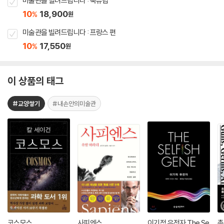
미술관을 빌려드립니다 : 북유럽
10
18,900
%
원
미술관을 빌려드립니다 : 프랑스 편
10
17,550
%
원
이 상품의 태그
#교양쌓기
#내손안의미술관
코스모스
사피엔스
이기적 유전자 The Se
총