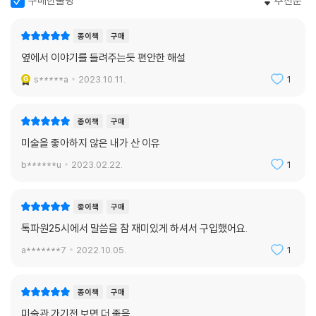
구매한줄평
추천순
표현하고 싶지 않았습니다. 이들은 두려움을 모르는 신화 속에 등장하는
영웅들이 아니라 우리와 똑같은 감정을 느끼는, 죽음 앞에 두렵고 떨려 눈
종이책
구매
물을 흘리고 당장 도망치고 싶어 하는 평범한 사람들이었노라고. 그래서
옆에서 이야기를 들려주는듯 편안한 해설
그들의 선택과 행동이 더 위대하고 값지다는 것을 말하고 싶었던 것이지
요.
s*****a
2023.10.11.
1
---「노블레스 오블리주의 상징「칼레의 시민」」중에서
종이책
구매
미술을 좋아하지 않은 내가 산 이유
b******u
2023.02.22.
1
종이책
구매
톡파원25시에서 말씀을 참 재미있게 하셔서 구입했어요.
a*******7
2022.10.05.
1
종이책
구매
미술관 가기전 보면 더 좋음