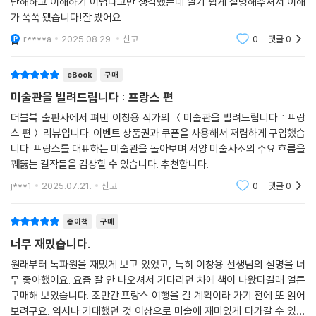
난해하고 이해하기 어렵다고만 생각했는데 알기 쉽게 설명해주셔서 이해
문제의 작품을 되돌아보게 된다. 「메두사의 뗏목」을 통해 정권의 무능과 부
런 짓을 하진 않을 걸세”라며 오직 이것이 진실이고 자신이 살아가는 세상
가 쏙쏙 됐습니다!잘 봤어요
정부패를 고발한 테오도르 제리코, 우리가 잘 아는 인상파 화가들의 뒤를
의 진짜 모습이라 이야기합니다.
부지런히 돌봐주면서도 정작 본인의 작품에 관해서는 겸손한 자세를 잃지
r****a
2025.08.29.
신고
0
댓글
0
---「사실주의 서막 「오르낭의 장례식」」중에서
않았던 바지유는 그들이 남긴 작품을 넘어 삶의 진정성을 전한다. 밀레의
「만종」을 둘러싼 근거 없는 소문에 대해 저자는 몇 가지 사례를 구체적으로
eBook
구매
과연 마네는 이런 결과를 예상하지 못했던 걸까요? 그럴 리가 없죠. 에두아
언급하면서 다양한 해석이 존재하는 것이 미술 분야이긴 하지만 사실조차
미술관을 빌려드립니다 : 프랑스 편
르 마네는 최고의 부르주아 집안에서 태어나 귀족적인 삶을 살아왔고 당대
확인할 수 없는 낭설은 사라져야 한다고 한탄한다.
최고의 아카데미즘 화가에게 미술교육을 받았던 인물입니다. 다시 말해 어
더블북 출판사에서 펴낸 이창용 작가의 ＜미술관을 빌려드립니다 : 프랑
스 편＞ 리뷰입니다. 이벤트 상품권과 쿠폰을 사용해서 저렴하게 구입했습
떤 식으로 그림을 그려야 사람들이 좋아하고 자신이 성공할 수 있는지 정
책에는 저자가 고른 작품을 둘러싼 친절한 설명과 함께 주요 작품 이미지
니다. 프랑스를 대표하는 미술관을 돌아보며 서양 미술사조의 주요 흐름을
확하게 알고 있었던 사람이죠. 그런데 도대체 왜? 마네는 논란이 될 것을
도 수록됐다. 이뿐만이 아니다. 설명을 뒷받침하는 참고 작품까지 담았다.
꿰뚫는 걸작들을 감상할 수 있습니다. 추천합니다.
알면서도 소위 이따위의 그림을 그렸던 걸까요?
한 편, 한 편 작품에 얽힌 이야기에 빠져들다 보면 이 작품들을 보러 반드시
---「현대미술의 시작을 알린 「풀밭 위의 점심」」중에서
j***1
2025.07.21.
신고
0
댓글
0
프랑스에 가고야 말겠다는 결심이 선다. 한데 그럴 필요 없다. 언젠가 그럴
수 있다면 좋겠지만 지금은 아니어도 괜찮다. 내 방이든 지하철이든 한적
작품의 의미와 시도를 이해하지 못하는 이들은 “화가를 그만두고 기관사
종이책
구매
한 카페 안이든 그 어떤 장소라도 상관없다. 찬찬히 시간을 들여 책 속에 안
가 되는 것이 낫겠다.” “모네는 색맹인가? 왜 말도 안 되는 색들이 칠해진
내된 그림과 텍스트에 푹 빠져 있다가 책장을 덮을 때쯤, 파리로 가는 항공
너무 재밌습니다.
것인가?”라는 평들이 대부분이었죠. 하지만 에밀 졸라만은 다음과 같은
권은 결코 끊은 적이 없음에도 불구하고 이런 말이 절로 나오게 될 테니까
원래부터 톡파원을 재밌게 보고 있었고, 특히 이창용 선생님의 설명을 너
찬사를 보냈습니다. “모네의 작품들에서는 기차의 기적 소리가 들려오며,
말이다. “아, 프랑스 미술 기행, 잘 다녀왔다!”
무 좋아했어요. 요즘 잘 안 나오셔서 기다리던 차에 책이 나왔다길래 얼른
기차에서 뿜어져 나오는 증기가 거대한 기차역을 서서히 뒤덮는 광경이 내
구매해 보았습니다. 조만간 프랑스 여행을 갈 계획이라 가기 전에 또 읽어
눈 앞에 펼쳐지는 듯하다. 그의 그림에는 과거가 아닌 우리의 오늘이 담겨
보려구요. 역시나 기대했던 것 이상으로 미술에 재미있게 다가갈 수 있게