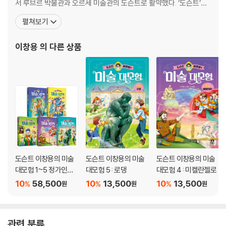
2년 6개월 만에 총 24점의 연작을 완성한 루벤스
서 루브르 박물관과 오르세 미술관의 도슨트로 활약했다. ‘도슨트’라
「리옹에서의 마리 드 메디치와 앙리 4세의 만남」
는 직업이 우리에게 낯설었던 시기부터 활동을 시작해 20여 년간 미
펼쳐보기
마리의 정치적 치적과 아들 루이 13세와의 갈등
술계 현장에서 왕성하게 활동했다. 최근에는 tvN 〈벌거벗은 세계사〉,
JTBC 〈톡파원 25시〉, MBC 〈일타강사〉, 〈선을 넘는 녀석들〉, MBN
이창용
의 다른 상품
2. 인상주의로 떠나는 아름다운 기차역 오르세 미술관
〈신들의 사생활 2〉, SBS
영원히 꺼지지 않는 예술의 불꽃, 인상주의
농부의 화가, 장 프랑수아 밀레
다양한 해석이 존재하는 「이삭 줍는 여인들」
바르비종 화파의 창시자, 테오도르 루소
천사를 그릴 수 없는 화가, 구스타브 쿠르베
사실주의 서막 「오르낭의 장례식」
현대미술의 시작, 에두아르 마네
도슨트 이창용의 미술
도슨트 이창용의 미술
도슨트 이창용의 미술
현대미술의 시작을 알린 「풀밭 위의 점심」
대모험 1~5 정가인하
대모험 5 : 로댕
대모험 4 : 미켈란젤로
그래, 난 창녀다. 그래서 어쩌라는 거야? 「올랭피아」
세트
10
58,500
10
13,500
10
13,500
서시 『지옥에서 보낸 한철』 아르투르 랭보
%
%
%
원
원
원
인상주의의 시작과 끝, 오르세 미술관 5층
카페 게르부아에 모인 바티뇰의 화가들
비운의 화가, 장 프레데릭 바지유
관련 분류