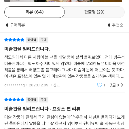
말이었지만 1877년 3회 차 전시회부터는 스스로 ‘인상주의’라는 표현을
금 당장 이 책 한 권을 달랑 들고 프랑스로 떠나도 손색이 없을 정도다. 그
사용하며 어느 덧 인상주의는 미술계의 새로운 주류로 자리 잡기 시작합니
리뷰
64
한줄평
29
렇다. 이 책은 걸출한 화가들이 남긴 세기의 명작을 찾아 프랑스로 떠나고
다.
자 하는 당신을 위한 책이다.
---「영원히 꺼지지 않는 예술의 불꽃, 인상주의」중에서
구매리뷰
추천순
“프랑스의 주요 미술관이 지금, 내 방으로 걸어들어왔다!”
“세상 모든 것이 변해도 농부의 삶은 어제나 오늘이나 영원히 변하지 않는
종이책
구매
다빈치 「모나리자」에서 모네의 「수련 대장식화」까지
다”라는 밀레의 말은 노동을 신성시했다고 보기보다는 아무리 세상이 달
가슴에 아로새겨질 감동과 비밀스러운 이야기의 향연!
미술관을 빌려드립니다.
라져도 변치 않는 농부들의 애환에 대해 이야기하는 듯합니다. 어떤 이들
책모임에서 다른 사람이 볼 책을 배달 중에 살짝 들춰보았다. 전에 방구석
은 좌측 두 여인의 두건과 중앙 여인의 소매 색깔이 혁명을 상징하는 프랑
저자는 루브르 박물관과 프랑스의 주요 미술관에 전시된 작품에 관해 잘
미술관이라는 책도 아주 재미있게 읽었다. 미술에 문외한들은 더더욱 이런
스 삼색기와 같다며 밀레가 농촌에서 혁명이 일어나길 바라는 마음으로 그
알려진 사실과 잘 알려지지 않은 사실, 잘못 알려진 사실을 가감 없이 명쾌
책들을 통해서 배경도 좀 듣고해야 그나마 미술이 눈에 더 보이는 듯 하다.
림을 그렸을 것이라는 주장을 하기도 합니다. 그래서인지 작품은 발표 이
하게 전달한다. 우선「모나리자」가 왜 그처럼 유명한가에 대해 그림의 구도,
이 책은 프랑스에 있는 몇 개 미술관에 있는 작품들을 소개하는 책이다. 그
후 사회적 혼란과 갈등을 부추기는 지독히 좌파적인 그림이라며 비난을 받
스푸마토 기법, 대기 원근법, 다빈치의 해부학적 지식을 근거로 든다. 또 마
중에서도 나는 "오르셰 미술관" 부분만 집중적으로 읽어보았다. 거의 10년
c********g
2023.12.09.
신고
1
댓글
0
기도 했습니다.
전에
네의 대표작「풀밭 위의 점심」이 왜 프랑스 부르주아 남성들의 치부를 그대
---「다양한 해석이 존재하는 「이삭 줍는 여인들」」중에서
로 드러내는 작품인지 구체적인 이유를 들어 설명한다. 노블레스 오블리주
종이책
구매
의 상징으로 불리는「칼레의 시민」을 어떻게 연출할 것인지를 놓고 로댕이
작품이 살롱전에 출품되었을 때 비평가들은 “이 작품은 저 인부들이 깨는
미술관을 빌려드립니다 : 프랑스 편 리뷰
왜 그토록 깊이 고민했는지 이유를 듣고 나면 무릎을 치며 감탄할 수밖에
돌보다 더 가치가 없다”라며 비난했습니다. 하지만 쿠르베는 친구에게 보
없다.「밀로의 비너스」에 담긴 루브르 박물관의 애국 마케팅, 완벽하게 조작
미술 작품에 관해서 크게 관심이 없는데^^;우연히 채널을 돌리다가 보게
내는 편지에 “나는 누군가를 기쁘게 하거나 쉽게 돈을 벌기 위해 그림을 그
된 톡파원에서 말씀을 너무 잘 하셔서 읽어보게 됐어요!미술 작품은 항상
된 장면을 연출한「생베르나르 고개를 넘는 나폴레옹」에 이르면 다시 한번
리고 싶지는 않네. 단 한순간이라도 원칙에서 벗어나 양심에 어긋나는 그