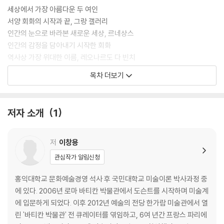
세상에서 가장 아름다운 두 여인
서양 회화의 시작과 끝, 그랑 갤러리
인간의 눈으로 바라본 새로운 세상, 르네상스
인간의 감정을 담아내기 시작한 회화
역사상 가장 위대한 이름, 레오나르도 다 빈치
같은 듯 다른 듯 두 점의 「암굴의 성모」
목차 더보기
다 빈치의 가장 인간적인 작품 「성 안나와 성모자」
세상에서 가장 아름다운 미소 「모나리자」
프랑스 르네상스의 아버지, 프랑수아 1세
저자 소개
1
루브르에서 가장 큰 그림 「가나의 혼인 잔치」
신고전주의의 풍운아, 자크 루이 다비드
혁명의 시작을 알리는 두 작품
저
이창용
모든 프랑스인에게 바치는 평화의 메시지
관심작가 알림신청
살아 있는 영웅을 찬양하라
내 영웅의 그늘에서 역사에 기록되리라
홍익대학교 문화예술경영 석사 후 국민대학교 미술이론 박사과정 중
인간의 내재한 감정을 일깨우려 했던 낭만주의
에 있다. 2006년 로마 바티칸 박물관에서 도슨트를 시작하며 미술계
시체의 바리케이드를 넘어 「민중을 이끄는 자유」
에 입문하게 되었다. 이후 2012년 예술의 전당 한가람 미술관에서 열
권력을 향한 끝없는 욕망 「마리 드 메디치」 연작
린 '바티칸 박물관' 전 큐레이터를 엮임하고, 6여 년간 프랑스 파리에