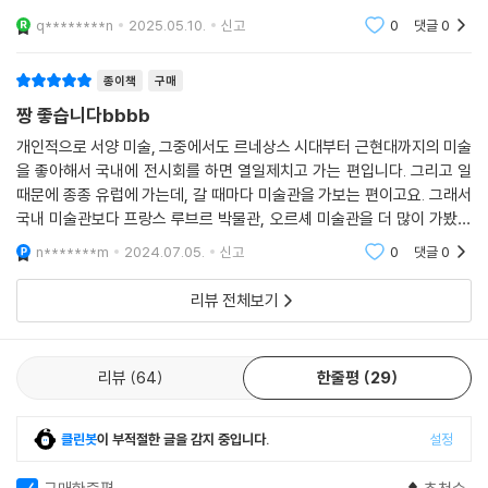
있다.”
해주는 책입니다.
q********n
2025.05.10.
신고
0
댓글
0
---「빛의 사냥꾼, 클로드 모네」중에서
종이책
구매
절대 변하지 않는 사랑스러운 작품 속 피사체와 따뜻하고 화사한 색감은
르누아르만의 변하지 않는 특징입니다. 그래서 저는 사람들과 함께 오르세
짱 좋습니다bbbb
미술관을 방문해 그를 소개할 땐 “30분만 투자해 르누아르의 작품들을 유
개인적으로 서양 미술, 그중에서도 르네상스 시대부터 근현대까지의 미술
심히 살펴보고 눈에 익혀둔다면, 앞으로 전 세계 어떤 미술관에 가더라도
을 좋아해서 국내에 전시회를 하면 열일제치고 가는 편입니다. 그리고 일
르누아르 작품만큼은 다 구분할 수 있는 신비한 능력을 지니게 될 것이
때문에 종종 유럽에 가는데, 갈 때마다 미술관을 가보는 편이고요. 그래서
다”라고 전하기도 합니다.
국내 미술관보다 프랑스 루브르 박물관, 오르셰 미술관을 더 많이 가봤는
---「기쁨과 행복만을 노래한 르누아르」중에서
데, 갈 때마다 새로운 감동으로 다가옵니다. 그냥 보는 것도 좋은데 자세한
n*******m
2024.07.05.
신고
0
댓글
0
설명까지 덧붙
모네가 남겨준 다양한 수련 연작들은 세계 곳곳의 미술관에서 만나볼 수
리뷰 전체보기
있는데요, 그중 가장 돋보이는 작품은 당연 오랑주리 미술관에 전시된 수
련 대장식화입니다. 이 작품은 모네의 인생에서 가장 위대한 걸작으로 꼽
히며 그의 말년 인생과 맞바꾼 작품이라고 이야기할 만큼이나 모네는 이
리뷰
64
한줄평
29
작품을 위해 정신적 ? 육체적으로 자신의 모든 것을 바쳐 완성하게 됩니다.
---「모네의 가장 위대한 걸작 「수련 대장식화」」중에서
클린봇
이 부적절한 글을 감지 중입니다.
설정
로댕은 이들의 모습을 죽음도 초월한 신성한 영웅적인 모습으로 거짓되게