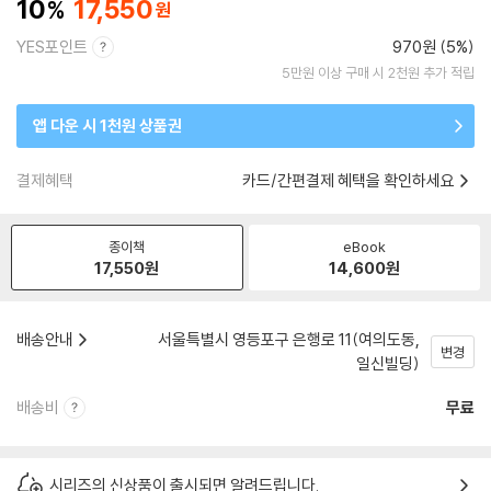
10
17,550
YES포인트
970원 (5%)
5만원 이상 구매 시 2천원 추가 적립
앱 다운 시 1천원 상품권
결제혜택
카드/간편결제 혜택을 확인하세요
종이책
eBook
17,550
원
14,600
원
배송안내
서울특별시 영등포구 은행로 11(여의도동,
변경
일신빌딩)
배송비
무료
시리즈의 신상품이 출시되면 알려드립니다.