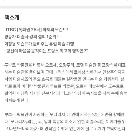
책소개
JTBC [톡파원 25시] 화제의 도슨트!
방송가·미술사 강의 섭외 1순위!
이창용 도슨트가 들려주는 유럽 미술 기행
“당신의 마음을 움직이는 프랑스 최고의 명작은?”
루브르 박물관을 비롯해 오르세, 오랑주리, 로댕 미술관 등 프랑스를 대표
하는 미술관을 돌아보며 고대 그리스에서 르네상스를 거쳐 인상주의까지
서양 미술사조의 주요 흐름을 꿰뚫는 걸작들을 만나는 미술 기행서다. 실
제로 로마 바티칸 박물관과 루브르 박물관, 오르세 미술관에서 도슨트로
활약한 이창용 저자의 전문지식과 타고난 입담이 독자들을 작품 속에 흠뻑
빠져들게 한다.
루브르 박물관이 자랑하는「모나리자」에 관해 저자는 많은 지면을 할애한
다.「모나리자」의 눈, 코, 입과 특유의 미소에 얽힌 비밀스러운 이야기를 읽
고 나면「모나리자」가 왜 명작일 수밖에 없는가에 절로 고개가 끄덕여진다.