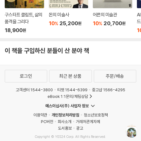
구스타프 클림트, 삶의
돈의 미술사
어른의 미술관
A
품격을 그리다
드
10
25,200
10
20,700
%
%
원
원
18,900
1
원
이 책을 구입하신 분들이 산 분야 책
로그인
최근 본 상품
주문/배송
고객센터 1544-3800
티켓 1544-6399
중고샵 1566-4295
eBook 1:1문의/채팅상담
예스이십사(주) 사업자 정보
이용약관
개인정보처리방침
청소년보호정책
PC버전
회사소개
거래처관계자께
도서홍보
광고
Copyright © YES24 Corp. All Rights Reserved.