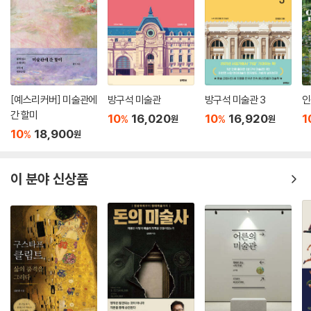
[예스리커버] 미술관에
방구석 미술관
방구석 미술관 3
인
간 할미
10
16,020
10
16,920
1
%
%
원
원
10
18,900
%
원
이 분야 신상품