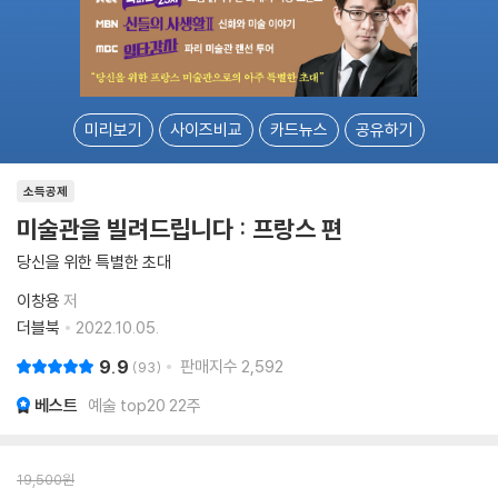
미리보기
사이즈비교
카드뉴스
공유하기
소득공제
미술관을 빌려드립니다 : 프랑스 편
당신을 위한 특별한 초대
이창용
저
더블북
2022.10.05.
9.9
판매지수
2,592
93
베스트
예술 top20 22주
19,500
원