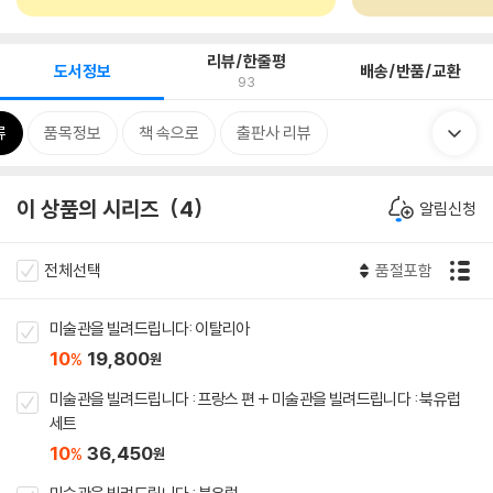
리뷰/한줄평
도서정보
배송/반품/교환
93
류
품목정보
책 속으로
출판사 리뷰
이 상품의 시리즈
4
알림신청
전체선택
품절포함
미술관을 빌려드립니다: 이탈리아
10
19,800
%
원
미술관을 빌려드립니다 : 프랑스 편 + 미술관을 빌려드립니다 : 북유럽
세트
10
36,450
%
원