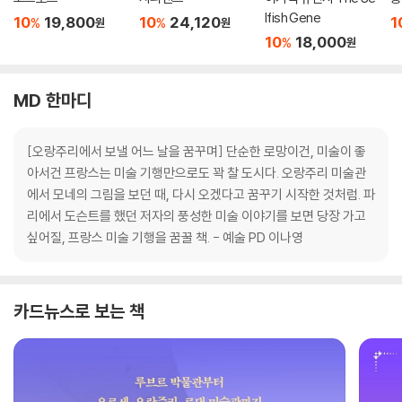
lfish Gene
10
19,800
10
24,120
1
%
%
원
원
10
18,000
%
원
MD 한마디
[오랑주리에서 보낼 어느 날을 꿈꾸며] 단순한 로망이건, 미술이 좋
아서건 프랑스는 미술 기행만으로도 꽉 찰 도시다. 오랑주리 미술관
에서 모네의 그림을 보던 때, 다시 오겠다고 꿈꾸기 시작한 것처럼. 파
리에서 도슨트를 했던 저자의 풍성한 미술 이야기를 보면 당장 가고
싶어질, 프랑스 미술 기행을 꿈꿀 책. - 예술 PD 이나영
카드뉴스로 보는 책