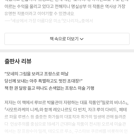
조각의 가치 기준을 바꾼 로댕의 작품들
이르는 수익을 올리고 있다고 전해지니 명실상부 이 작품은 역사상 가장
영원한 뮤즈이자 달콤한 독배, 카미유 클로델
유명한 작품이라고 이야기할 수 있겠네요.
로댕 미술관을 떠나며
---「세상에서 가장 아름다운 미소「모나리자」」중에서
200년 넘게 베네치아 산 조르지오 마조레 수도원 식당을 아름답게 장식하
책 속으로 더보기
던 이 작품에 숱한 시련이 찾아오기 시작합니다. 1797년 이탈리아를 침공
한 나폴레옹 군대는 루브르 박물관 컬렉션을 위해 수많은 작품을 약탈합니
다. 그들은 이 작품을 보자마자 한눈에 매료되었지만 1.5톤에 달하는 무게
출판사 리뷰
와 크기 때문에 프랑스로 가져갈 엄두를 내질 못했습니다. 결국 그들은 고
민 끝에 작품을 반으로 잘라 캔버스를 돌돌 말아버리는 만행을 저지릅니
“모네의 그림을 보려고 프랑스로 떠날
다.
당신께 보내는 아주 특별하고도 멋진 초대장!”
---「루브르에서 가장 큰 그림「가나의 혼인 잔치」」중에서
책 한 권 달랑 들고 떠나도 손색없는 프랑스 미술 기행
너무나도 멋진 초상화이지만 사실 이 장면은 완벽히 조작된 장면이었습니
저자는 이 책에서 루브르 박물관이 자랑하는 대표 작품인「밀로의 비너스」,
다. 생 베르나르 고개는 말이 고개이지, 해발고도가 2,400미터가 넘는 험
「사모트라케의 니케」와 함께 레오나르도 다 빈치, 자크 루이 다비드, 페테
준한 산맥으로 아라비아산 경주마가 아닌 노새를 이용해야만 안전하게 지
르 파울 루벤스 등 출중한 화가들의 대표작과 화가의 일생에 관해 들려준
날 수 있는 곳이었습니다. 또한 이곳은 나폴레옹이 통과했던 5월에도 평균
다. 인상주의를 중심으로 19세기 근대미술 작품이 전시된 오르세 미술관
기온이 영하에 가까운 눈덮인 곳으로, 아마도 나폴레옹은 두꺼운 외투에
에서는 장 프랑수아 밀레, 테오도르 루소, 구스타브 쿠르베를 비롯하여 인