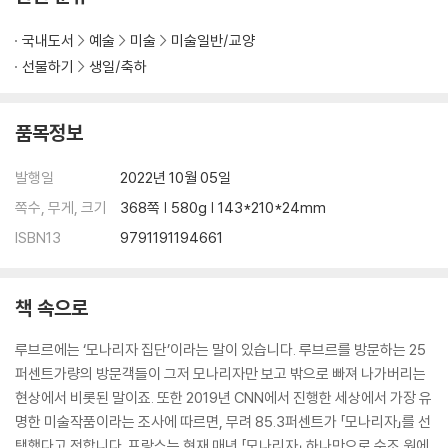
아틀리에를 벗어나 야외로 떠나는 화가들
빛의 사냥꾼, 클로드 모네
국내도서
예술
미술
미술일반/교양
절정을 꽃 피우다 「루앙 대성당」 연작
선물하기
생일/축하
단 하나뿐인 모델, 카미유 동시외
기쁨과 행복만을 노래한 르누아르
품목정보
인상주의의 또 다른 빛의 효과
파리의 화가, 에드가르 드가
발행일
2022년 10월 05일
파리의 신데렐라를 꿈꾸는 발레리나
쪽수, 무게, 크기
368쪽 | 580g | 143*210*24mm
3. 모네의 안식처가 된 지베르니 정원과 오랑주리 미술관
ISBN13
9791191194661
모네의 가장 위대한 걸작 「수련 대장식화」
책 속으로
4. 신의 손을 훔친 조각가 로댕 미술관
루브르에는 ‘모나리자 집단’이라는 말이 있습니다. 루브르를 방문하는 25
지옥의 비참한 광경에 사색에 잠긴 시인
퍼센트가량의 방문객들이 그저 모나리자만 보고 밖으로 빠져 나가버리는
노블레스 오블리주의 상징 「칼레의 시민」
현상에서 비롯된 말이죠. 또한 2019년 CNN에서 진행한 세상에서 가장 유
미완성으로 남겨진 필생의 역작 「지옥문」
명한 미술작품이라는 조사에 따르면, 무려 85.3퍼센트가 「모나리자」를 선
로댕의 안식처가 된 비롱 저택
택했다고 전합니다. 프랑스는 현재 매년 「모나리자」 하나만으로 수조 원에