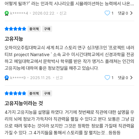
어떻게 될까?" 라는 인과적 시나리오를 시뮬레이션하는 능력에서 나온다
다. 그렇지 않으면 작전이 실패해 목숨을 잃을 수도 있다.
위기 속에서도 탁월한 결정을 내리는 사람들의 비밀”
고 한다. 따라서 AI가 따라 할 수 없는 인과적 추론능력을 깨우고 창의성의
k******4
2026.02.22.
신고
1
댓글
0
불확실성을 기회로 바꾸는 6가지 전략
원천인 변칙을
“어떻게 그렇게 하세요?” 그레이에게 물었다. 워낙 체계적인 사람이니 작
업 완료율에서 심박수까지 자신의 모든 것을 점검하리라 여겼다.
고유지능은 혁신, 회복탄력성, 의사결정, 소통, 코칭, 리더십 등 삶의 다양
종이책
구매
“전부 감으로 해요.” 그레이가 곧바로 대답했다.
한 영역에서 위력을 발휘한다. 한 NASA 우주비행사는 임무 도중 동시에
고유지능
“감이라고요?”
여러 시스템 경고가 울리고, 매뉴얼과 데이터가 서로 다른 결론을 제시하
오하이오주립대학교싀 세계 최고 스토리 연구 싱크탱크인 '프로젝트 네러
“네, 느낌이요.”
는 절체절명의 상황에 직면했다. 계산을 수행할 시간도, 외부의 지시를 받
티브 project Narrative ' 소속 교수 미시간대학교에서 신경과학을 전공
그레이의 자기평가는 감정에서 나오는 것이었다. 진행이 순조롭다고 느껴
을 여유도 없던 그 순간, 그는 훈련을 통해 길러온 감각적 판단, 즉 직관에
하고 예일대학교에서 문학박사 학위를 받은 작가 앵거스 플래쳐는 인간의
지면 계속하고, 뭔가 잘못되었다고 느껴지면 조정했다. 그레이에게 감정은
의존해 결정을 내렸다. 그 선택은 결국 생사를 가르는 차이를 만들었다. 이
고유지능에 대하여 좋은 정보전달을 해주고 있습니다.
현실을 더 깊이 이해하는 신비의 감각 같았다. 하지만 그레이를 비롯한 싱
후 NASA는 이러한 사례를 통해 논리로 설명되지 않는 인간 고유의 의사
k*****9
2025.11.25.
신고
1
댓글
0
글턴을 연구하면서, 나는 초자연적으로 보이는 그들의 자기평가 능력을 생
결정 능력에 주목했고, 우주비행사 훈련 프로그램에서 상황 인지와 직관적
물학적으로 해석하는 방법을 찾았다. 감정은 그들의 정신적 삶의 서사를
판단을 강화하는 훈련 연구를 확대하게 되었다. 불완전한 정보 속에서도
추적해, 서사가 가장 효과적인 형태에서 벗어나는 경우 방향을 바꿔야 한
종이책
구매
최선의 방향을 선택하는 능력인 고유지능의 핵심이 실제 임무 현장에서 발
다는 신호를 주었다.
고유지능이라는 것
현된 것이다.
--- 「3장 [감정] 방향을 잃지 않는 나침반」 중에서
4가지 고유지능을 설명을 하였다. 거기에 첫번째로 직관에 대한 설명을 우
또한 미 육군은 신병들에게 정답을 가르치고 그대로 따르게 하는 기존 방
리의 뇌에 정보가 가득차야 직관력을 펼칠 수 있다고 본다. 보통은 그냥 감
반 고흐처럼 스티브 잡스는 교실 밖에서 셰익스피어를 만났다. 시험 때문
으로 때려 맞추는 것이라 보지만 그것은 정확한 정보를 가질때 직관력을
식에서 벗어나, 스스로 판단하고 실천하도록 주도권을 넘기는 새로운 코칭
에 셰익스피어를 읽은 것이 아니라 순수한 호기심에서 읽었다. 그래서 리
가질 수 있다. 그 4가지들을 통해서 스토리를 잘 펼치는것....등등등
방식을 도입했다. 교관은 해결책을 대신 제시하기보다 질문을 통해 방향을
어 왕에게 동질감을 느끼기보다 아이의 눈을 갖게 되었다. 잡스가 그런 눈