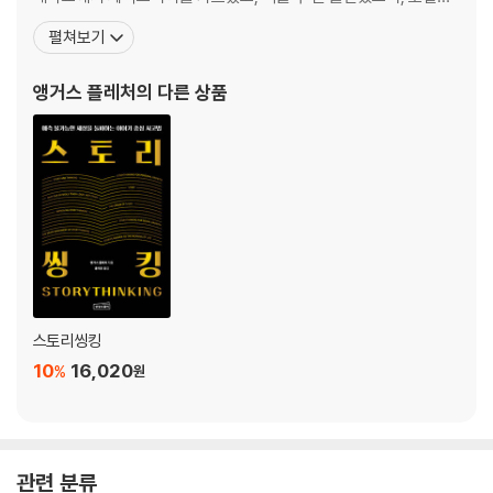
고 비웃음 받은 그 순간, 진짜 당신이 있다 | 예상치 못한 감사에서 인생의
시, 영화, 연극 작품에 관한 학술 논문을 수십 편 발표했다. 소니, 디즈
펼쳐보기
진짜 목적을 발견하라 | 감정은 당신이 어디로 가야 할지 알려준다
니, BBC, 아마존, PBS, NBC/유니버설 등에서 각종 프로젝트에 대
한 스토리 컨설팅을 진행하고 있으며, 어린이부터 성인에 이르기까
앵거스 플레처
의 다른 상품
4장 [상식] 결단을 이끄는 지혜
지 글쓰기에 관한 강의를 진행하고 있다. 그는 J.R.R
: 벤저민 프랭클린과 주식 투자자처럼 순간을 지배하라
상식은 ‘내가 모른다’는 것을 아는 인간만의 능력이다 | 벤저민 프랭클린처
럼 모순된 격언에서 상식을 배워라 | 상식 없는 박사가 0점을 받은 진짜 이
유 | 불안은 적이 아니라 똑똑한 조력자다 | 과거의 걱정과 미래의 불안을
구분하는 기술 | 워런 버핏이 대중연설 공포를 투자 성공으로 바꾼 비결 |
제임스 사이먼스가 수학 대신 불안을 택한 이유 | 직관→상상력→감정→
상식, 고유지능의 순환
2부 불확실성을 기회로 바꾸는 기술
스토리씽킹
: 전장, 무대, 회의실을 넘어서는 6가지 전략
10
16,020
%
원
5장 [혁신] 낯선 것을 환영하는 용기
: 아인슈타인과 스티브 잡스처럼 판을 새로 짜라
아인슈타인처럼 예외를 새로운 규칙으로 바꿔라 | 스티브 잡스가 《리어
관련 분류
왕》에서 배운 현실 왜곡장의 비밀 | 갈등을 피하지 말고 혁신의 연료로 사