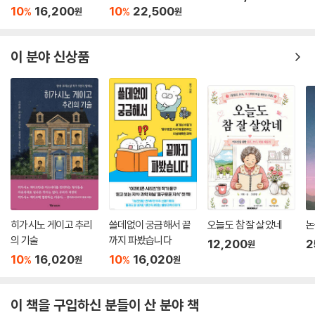
10
16,200
10
22,500
%
%
원
원
이 분야 신상품
히가시노 게이고 추리
쓸데없이 궁금해서 끝
오늘도 참 잘 살았네
논
의 기술
까지 파봤습니다
12,200
2
원
10
16,020
10
16,020
%
%
원
원
이 책을 구입하신 분들이 산 분야 책