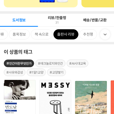
리뷰/한줄평
도서정보
배송/반품/교환
31
분류
품목정보
책 속으로
출판사 리뷰
추천평
이 상품의 태그
#인간이란무엇인가
#테크놀로지와인간
#AI시대교육
#사유와감성
#1일1교양
#교양쌓기