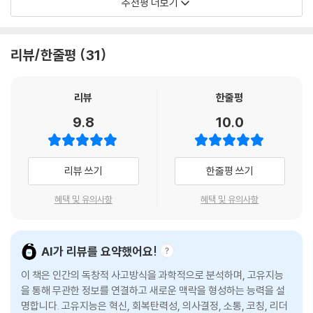
인간의 잠재력을 탐구하는 매혹적인 여정을 담은 이 책은 우리의 ‘생각하
추천평 더보기
필요한 것은 정답이 아니라 ‘방향을 감지하는 능력’이다.
는 방식’ 자체를 바꿔놓는다. 앵거스 플레처는 셰익스피어가 특수부대에게
부록 1 고유지능 자기평가 퀴즈
딸은 당근 병에 담긴 새 숟가락을 수상하다는 듯이 들여다보았다. 그 숟가
왜 중요한지, 반 고흐가 혁신에 관해 무엇을 가르쳐줄 수 있는지, 마리 퀴리
“기계가 정답을 만들 때, 인간은 ‘방향’을 만든다”
부록 2 고유지능 속성 가이드
락을 내밀어도 도통 입에 넣지 않았다. 통통한 주먹으로 손잡이를 꼭 쥐고
의 직관이 물리학을 어떻게 변화시켰는지를 광범위하면서도 생생한 통찰
리뷰/한줄평
31
AI가 결코 구현할 수 없는 인간의 고유한 4가지 능력
감사의 말
유심히 살피기만 했다. 그러다 갑자기 울음을 터뜨리며 칭얼거렸다. 나는
로 풀어낸다. 불확실한 세상에서 성공하고자 하는 모든 이에게 필요한 안
더 읽을 거리
당황해서 딸을 빤히 보았다. 그러다 천천히 깨달았다. 딸은 내가 새 숟가락
내서다.
고유지능은 다음 네 축으로 작동한다.
리뷰
한줄평
을 준 것에 화가 났다. 예전 숟가락이 좋았던 것이다. 그리고 내가 자기를
- 다니엘 핑크 (미래학자이자 《드라이브》 저자)
속이고 숟가락을 빼앗아갔다고 생각했다. 결백을 증명하기 위해 나는 헌
9.8
10.0
- 직관: AI보다 빠르게 예외를 포착하는 눈
숟가락과 새 숟가락을 나란히 들고 둘을 서로 바꿔 쓸 수 있다는 것을 보여
- 상상력: 존재하지 않는 미래를 보는 힘
내가 오랫동안 품어왔던 확신 하나가 이 책을 통해 증명되었다. 앵거스 플
주었다. 하지만 증명은 실패했다. 내 딸에게는 똑같은 숟가락이 아니었다.
- 감정: 위기의 순간, 방향을 잃지 않는 나침반
레처는 단 한 번도 평범한 생각을 해본 적이 없는 사람이다!
원래 숟가락을 돌려받을 때까지 딸은 계속 앙앙거렸다.
리뷰 쓰기
한줄평 쓰기
- 상식: 불확실성 속에서 현명한 결정을 내리는 지혜
- 말콤 글래드웰 (《아웃라이어》 저자)
그 순간에는 딸이 어리석다고 생각했다. 하지만 특수부대 요원들을 통해
혜택 및 유의사항
혜택 및 유의사항
이 능력들은 원시시대부터 인간을 생존으로 이끈 핵심 역량이며, AI는 결
깨달았듯 어리석은 사람은 나였다. 내 딸도 아는 인생의 진리를 나는 잊고
획기적이다!
코 구현할 수 없는 인간만의 고유한 경쟁력이다. 고유지능이 현실에서 어
있었다. 이 세상에 똑같은 것은 하나도 없다. 모든 소풍, 모든 사람은 독특
떻게 작동하는지를 가장 선명하게 보여주는 예는 예술사에서도 찾아볼 수
- 미 육군
하다. 공장에서 대량으로 만든 플라스틱 제품조차 특정 상황에서는 의미가
AI가 리뷰를 요약했어요!
있다. 빈센트 반 고흐는 미술 교육의 정석이었던 색채 이론을 기존 방식대
다를 수 있다. 내 딸은 어떻게 그 사실을 알았을까? 배워서 알았을까? 요람
로 따르지 않았다. 당시 화가들은 과학적으로 정리된 색 대비 규칙에 의존
이 책은 인간의 독창적 사고방식을 과학적으로 분석하며, 고유지능
호기심을 자극하고, 흥미로우며, 쉽게 읽힌다. 플레처는 수많은 역사적?과
에 누워 있다가 어느 날 문득 깨우쳤을까? 아니다. 내 딸은 무의식의 뇌, 깊
해 그림을 그리는 것이 상식이었다. 그러나 반 고흐는 사람, 사물, 공간에서
을 통해 무관한 정보를 연결하고 새로운 맥락을 형성하는 능력을 설
학적 사례를 통해 인간이 실제로 어떤 능력을 지니고 있는지, 그리고 그 능
은 생물학적 본능의 힘으로 알게 되었다. 저절로 얻게 된 암묵적 지식이었
명합니다. 고유지능은 혁신, 회복탄력성, 의사결정, 소통, 코칭, 리더
정리된 법칙으로 설명되지 않는 미묘한 대비와 감정의 진동을 포착했다.
력을 어떻게 더욱 날카롭게 연마할 수 있는지를 보여준다.