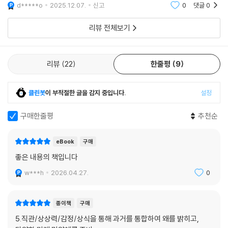
스스로 찾도록 지원했다. 놀랍게도, 막 입대한 신병들조차 예기치 않은 변
d*****o
2025.12.07.
신고
0
댓글
0
으로 바라본 결과는 애플 동료들이 말한 ‘현실 왜곡장’이었다. 그 왜곡장 안
수에 유연하게 대응하며 전략적 사고와 회복탄력성을 빠르게 향상시켰다.
에서 잡스는 삶의 오래된 규칙들을 잠시 접어두고 예외를 밀어붙였다. 그
이 훈련 모델은 이후 기업, 의료, 교육 현장으로 확산되며, 단기간 내 의사
리뷰 전체보기
것이 새로운 규칙이 될 때까지 말이다. 잡스가 새로운 규칙을 만든 사례는
결정 속도 개선, 팀 내 신뢰 구축, 주도적 실행력 강화라는 유의미한 성과를
수없이 많다. 쿠퍼티노의 엔지니어들이 들려준 이야기도 하나 있다. 2005
끌어냈다. 경험이 부족해도, 방향을 감지하는 능력은 누구나 가지고 있다
년에 잡스는 모토로라와 협업해 로커를 출시했다. 로커는 아이튠즈에서 노
리뷰
22
한줄평
9
는 사실이 증명된 것이다. 중요한 것은 지시가 아니라, 잠들어 있던 고유지
래 100곡을 다운로드할 수 있는 막대형 휴대전화였다. 하지만 로커는 처참
능을 작동시킬 수 있는 환경을 열어주는 일이다. 고유지능은 경험의 축적
히 실패했다. 거의 팔리지 않았고, 기대에 못 미치는 성능을 보였다.
에서 비롯되는 것이 아니라, 실제 상황에서 스스로 시도해볼 기회가 주어
클린봇
이 부적절한 글을 감지 중입니다.
설정
질 때 비로소 살아 움직인다.
조악한 이어폰으로 한정된 음악 목록을 재생하는 구식 휴대전화일 뿐이었
구매한줄평
추천순
다. 판매 실적만 보면 이 프로젝트는 마땅히 포기해야 했다. 하지만 잡스는
중요한 것은 이런 판단과 행동의 중심에 ‘이야기’가 있다는 사실이다. 인간
반대로 했다. 로커의 독창성에 주력했다. 경쟁사들은 주크박스형 휴대전화
의 뇌는 데이터를 축적해 답을 계산하는 장치가 아니라, 장면을 그려보고
eBook
구매
라는 개념을 비웃는 동안, 잡스는 애플을 밀어붙여 결국 아이폰을 만들어
감정을 해석하며 다음 전개를 예측하는 서사 엔진이다. 우리는 언제나 머
좋은 내용의 책입니다
냈다. 아이작슨이 잡스를 트위커로 본 것은 사실 잡스가 특정 기기의 예외
릿속에서 “지금 무슨 일이 일어나고 있는가? 다음은 무엇이어야 하는
적인 잠재력을 알아보았기 때문이다. 그는 그 기기들에서 《리어 왕》에서
w***h
2026.04.27.
0
가?”를 스스로 묻는다. 그 질문에 답을 만들어가는 과정이 바로 ‘이야기’의
본 것과 같은 특이성을 발견했다. 셰익스피어가 리어 왕의 개성을 끝까지
형성이다. 그래서 고유지능이 깨어난다는 것은 곧 자신의 삶과 상황을 이
밀어붙였듯, 잡스 역시 일반적인 타협을 거부하고 예외성을 극대화하기 위
야기의 흐름으로 이해하고, 다음 장면을 직접 설계하기 시작한다는 의미
종이책
구매
해 각 기기를 더욱 독창적으로 만들어냈다.
다.
--- 「5장 [혁신] 낯선 것을 환영하는 용기’ 중에서
5.직관/상상력/감정/상식을 통해 과거를 통합하여 왜를 밝히고,