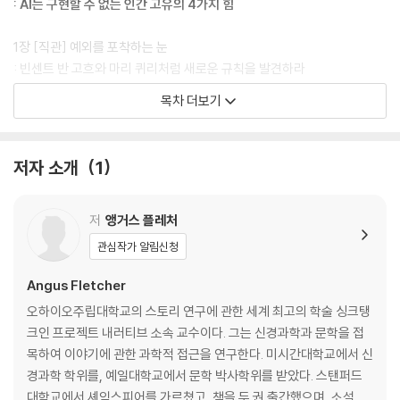
다. 지금, 당신 안에 잠든 고유지능을 다시 작동시켜라. 정답보다 중요한 것
: AI는 구현할 수 없는 인간 고유의 4가지 힘
은 방향이다. 고유지능은 불확실한 세상을 헤쳐 나갈 나침반이 되어줄 것
이다.
1장 [직관] 예외를 포착하는 눈
: 빈센트 반 고흐와 마리 퀴리처럼 새로운 규칙을 발견하라
직관은 규칙의 틈새에서 시작된다 | 잡음 속에서 규칙을 찾아내라 | 진실은
목차 더보기
언제나 예외에 숨어 있다 | 아이처럼 모든 것을 새롭게 보라 | 이야기 속에
서 직관을 다시 만나라 | 판단을 멈추고 질문하라
저자 소개
1
2장 [상상력] 존재하지 않는 것을 보는 힘
: 베토벤과 특수 요원처럼 미래를 창조하라
보이지 않는 것을 보는 순간, 미래가 열린다 | 이야기는 모든 상상의 시작
저
앵거스 플레처
이다 | ‘왜’와 ‘만약에’를 잇는 순간, 가능성은 무한해진다 | 좋은 계획은 하
관심작가 알림신청
나의 정상으로 가는 무한한 길에서 나온다 | 베토벤처럼 작곡하고, 요원처
럼 행동하라 | 당신의 인생을 하나의 작품으로 설계하라
Angus Fletcher
오하이오주립대학교의 스토리 연구에 관한 세계 최고의 학술 싱크탱
3장 [감정] 방향을 잃지 않는 나침반
크인 프로젝트 내러티브 소속 교수이다. 그는 신경과학과 문학을 접
: 안티고네와 싱글턴처럼 스스로를 평가하라
목하여 이야기에 관한 과학적 접근을 연구한다. 미시간대학교에서 신
두려움은 ‘계획이 없다’는 뇌의 경고다 | 분노는 ‘계획이 하나뿐’이라는 위
경과학 학위를, 예일대학교에서 문학 박사학위를 받았다. 스탠퍼드
험신호다 | 슬픔과 수치심은 현명한 행동을 이끄는 신호등이다 | 어리석다
대학교에서 셰익스피어를 가르쳤고, 책을 두 권 출간했으며, 소설과