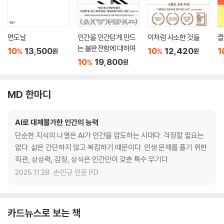
면도날
인간을 인간답게 만드
이처럼 사소한 것들
클
는 불완전함에 대하여
10
13,500
10
12,420
1
%
%
원
원
10
19,800
%
원
MD 한마디
AI로 대체불가한 인간의 능력
단순한 지식의 나열은 AI가 인간을 압도하는 시대다. 걱정할 필요는
없다. 삶은 간단하지 않고 복잡하기 때문이다. 인생 문제를 풀기 위한
직관, 상상력, 감정, 상식은 인간만이 갖춘 특수 무기다.
2025.11.28.
손민규 인문 PD
카드뉴스로 보는 책