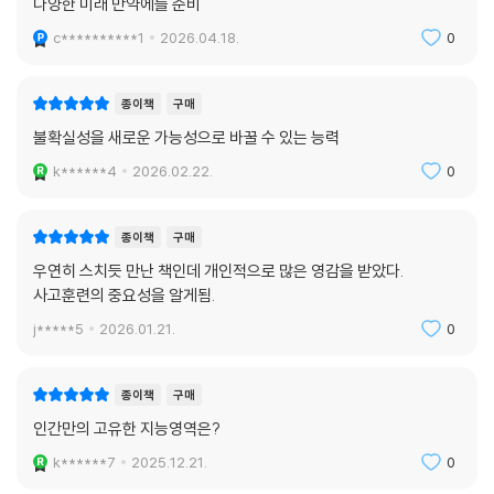
다양한 미래 만약에를 준비
“당신은 당신의 생각보다 더 똑똑하다!”
당신은 태어날 때부터 리더였다. 나는 이 사실을 안다. 수십만 년 전, 태초
c**********1
2026.04.18.
0
AI보다 뛰어난 인간 지능을 회복하는 훈련법
에 당신이 누구였는지 알기 때문이다. 당신의 부족은 겨우 열댓 명 남짓이
었고 대부분 어린아이였다. 서른 살에 당신은 가장 나이가 많은 원로가 되
《고유지능》에는 인간의 뇌 속에 깊이 자리한 네 가지 고유지능인 직관, 상
종이책
구매
었다. 기근이 닥치면, 당신은 겨울의 추위 속에서 부족을 새로운 사냥터로
상력, 감정, 상식을 단계적으로 깨우는 구체적인 훈련법이 담겨 있다. 복잡
불확실성을 새로운 가능성으로 바꿀 수 있는 능력
인도하는 역할을 해야 했다. 지금 당신은 이 시험을 통과한 수많은 세대의
한 심리 이론이나 추상적 조언이 아니라, 오늘 당장 적용할 수 있는 작고 실
후손이다. 그러니 당신도 이 시험을 통과할 수 있다. 하지만 아직 자신의 본
k******4
2026.02.22.
0
용적인 실행들이다. 예를 들어 과도한 데이터 속에서도 ‘하나의 이상한
성을 모르는 탓에 실패를 거듭한다. 평생 당신은 교육이 필요하다고 배워
것’을 먼저 포착해 예외적 정보를 확대해보는 것, 실패를 ‘틀림’이 아니라
왔다. ‘교육education’은 ‘인도되다’라는 뜻의 라틴어에서 유래했다. 즉
다음 시도에 필요한 정보로 재해석하는 것, 불확실한 상황에서 멈추지 않
종이책
구매
당신은 본래 따라야 할 사람이라는 뜻이다. 교육은 현대의 방식이다. 역사
고 가능한 가장 작은 전진을 선택하는 것 등이 있다. 고유지능은 큰 결단이
상 인간이 생존 시험이 아닌 학교 시험을 통과하기 위해 교실에서 이토록
우연히 스치듯 만난 책인데 개인적으로 많은 영감을 받았다.
아니라 작은 실행 속에서 깨어난다.
사고훈련의 중요성을 알게됨.
많은 시간을 보낸 적은 없었다. 학교에서는 당신의 머릿속이 비이성적인
것으로 가득 차 있다고 가르친다. 비이성적인 생각은 감정, 편견, 사실에 대
j*****5
2026.01.21.
0
이 실용성은 세계 석학들의 극찬으로 이어졌다. 미래학자 다니엘 핑크는
한 무지 등 여러 형태로 나타난다. 인간은 원래 비이성적으로 태어나기 때
“우리의 ‘생각하는 방식’ 자체를 바꿔놓을 책”이라 평가했고, 말콤 글래드
문에 학교에서 당신을 교정하는 데는 한계가 있다. 그럼에도 당신은 두려
웰은 저자 앵거스 플레처를 “단 한 번도 평범한 생각을 해본 적이 없는 사
종이책
구매
움과 수치심 때문에 그 교정에 순응하며, 그것이 당신을 더 나은 사람으로
람”이라 치켜세웠다. KAIST 정재승 교수는 “이 책은 인간 사고의 본질에
인간만의 고유한 지능영역은?
만들어줄 것이라 기대한다. 하지만 교정되기를 바랄수록 자신의 본성에 대
관한 선언문”이라고 강조했다. 책의 말미에는 자신의 고유지능 상태를 확
한 불신은 깊어진다. 스스로 평가하는 능력을 포기하고 제도적 평가에 의
k******7
2025.12.21.
0
인할 수 있는 자가 진단 퀴즈와, 직관·상상력·감정·상식을 활성화할 수 있
존해 내면의 방향을 상실한다.
는 짧은 실행 가이드가 포함되어 있다. 현장에서 바로 활용할 수 있는 간단