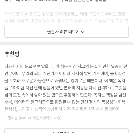
작이다 | 기회를 놓치는 리더들의 치명적 실수 | MBA가 리더십을 죽이는
에서 실패하게 된다. 논리의 이러한 현실적 한계는 오늘날의 교육 시스템
방법 | 테슬라는 어떻게 에디슨을 뛰어넘었나 | 아무도 모르는 승리가 진짜
이 실패하는 이유를 보여준다. 학생들을 컴퓨터처럼 생각하게 만들어 컴퓨
스마트폰과 AI가 모든 정보를 즉시 제공하는 시대. 그런데도 우리는 결정
승리다
터가 잘할 만한 일을 하도록 훈련시킬 뿐, AI가 따라 할 수 없는 인간 본연
을 두려워하고, 방향을 잃는다. 미 육군 특수부대는 이 역설을 가장 먼저 직
의 지혜는 길러주지 못하기 때문이다. 결국 미래 세대는 원시 인류보다도
면했다. 신병들의 지능과 분석력은 완벽했지만, 실전에서는 제대로 움직이
출판사 리뷰 더보기
3부 고유지능의 비밀 금고를 열다
실용적 지능이 떨어지는 2류 알고리즘이 될 수 있다.
지 못했던 것이다. 대학 강의실에서도, 기업 회의실에서도 같은 현상이 반
: 진화, 뇌과학, 스토리텔링이 풀어낸 지성의 원형
--- 「프롤로그_잃어버린 본성, 잠든 뇌의 능력을 깨워라」 중에서
복되고 있다. 더 이상 지식이나 논리만으로는 이 변화무쌍한 세상을 헤쳐
나갈 수 없다. 그렇다면 인간은 어떤 능력을 길러야 할까?
추천평
11장 [모토] 인류가 쌓아올린 지능의 역사
: 생물학적 빅뱅에서 셰익스피어까지
간첩 사냥꾼들은 내게 이런 조언을 해주었다. “예외를 볼 수 없다면 ‘모든
인지과학자 앵거스 플레처는 그 해답을 인간이 태초부터 사용해온 또 하나
뇌과학자의 눈으로 보았을 때, 이 책은 인간 사고의 본질에 관한 일종의 선
생물학적 빅뱅에서 시작된 두 가지 지능의 기원 | 모토: 시냅스에서 작동하
것’을 예외로 취급하세요.”
의 지능에서 찾는다. 그는 미 육군 특수작전사령부, NASA, 하버드 MBA
언문이다. 우리의 뇌는 계산기가 아니라 서사적 발명 기계이며, 불확실성
는 비논리적 뇌 기계 | 이야기의 힘: 스토리씽킹이 뇌를 바꾸는 방법 | 셰익
“모든 것을 예외로 취급하라고요?” 내가 확인차 되물었다.
등 의사결정 최전선 조직과 협력해 데이터와 논리로는 설명되지 않는 인간
을 오히려 새로운 가능성으로 바꿔내는 경이로운 베틀이다. 이 책은 독자
스피어로 읽는 인류 지성사의 비밀 | 프로그래머가 논리로 세상을 지배하
“맞습니다. 어릴 때 세상을 보던 방식대로요.”
의 생존형 사고 능력을 확인하고, 이를 ‘고유지능(Primal Intelligenc
들로 하여금 자신 안에 잠들어 있던 본래의 지능을 다시 신뢰하고, 그것을
기 시작한 순간 | 특수 요원들과 함께한 고유지능의 검증
어릴 때 세상을 어떻게 보았는지 기억나지 않았다. 하지만 내 아이들이 세
e)’이라 정의했다.
삶의 도전 속에서 살아 있는 힘으로 추동하게 만든다. 독자는 책장을 넘길
상을 어떻게 보는지는 알고 있었다. 6개월 된 딸을 데리고 소풍 삼아 뒷마
수록, 데이터와 알고리즘으로 환원될 수 없는 인간 정신의 독창성과 회복
12장 [스토리씽킹] 인간 사고의 본질
당에 나간 적이 있다. 내가 먹을 샌드위치와 레모네이드를 준비하고, 딸아
고유지능은 원시시대부터 인간이 생존을 위해 길러온 원천적 사고 능력이
탄력성, 그리고 개성적인 상상력이 가진 잠재력을 실감하게 될 것이다.
: 뇌를 움직이는 궁극의 사고법
이가 먹을 당근퓌레 한 병과 플라스틱 숟가락 한 통도 챙겼다. 병뚜껑을 열
다. 문제는 현대 교육과 조직 문화가 이 능력을 약화시킨다는 점이다. 우리
예일대학교에서 셰익스피어를 만나다 | 프로젝트 내러티브: 이론이 현실
고 딸에게 한 숟가락을 내밀었다. 딸은 당근을 홀짝홀짝 먹다가 숟가락을
- 정재승 (KAIST 뇌인지과학과 교수)
는 ‘정답을 빨리 맞히는 법’은 배웠지만 불확실할 때 스스로 판단하는 법은
이 되는 곳 | CEO들에게 전한 셰익스피어의 비밀 | 특수부대와의 운명적
잔디밭에 떨어뜨렸다. “괜찮아!” 나는 쾌활하게 안심시키며 통에서 깨끗
배우지 못했다. 오늘의 세상은 더 이상 정답을 기다려주지 않는다. 오늘날
만남
한 숟가락을 꺼냈다. “아빠가 또 준비해왔거든!”