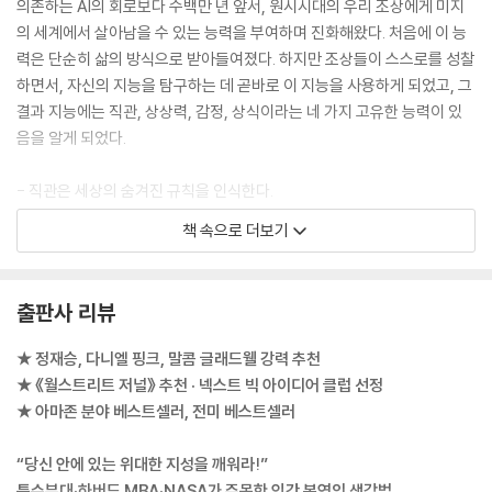
새로운 계획을 세워라 | 암스트롱이 달 착륙 1초 전에 내린 생사의 결정 |
의존하는 AI의 회로보다 수백만 년 앞서, 원시시대의 우리 조상에게 미지
전문가가 안 된다고 할 수 없는 곳으로 가라
의 세계에서 살아남을 수 있는 능력을 부여하며 진화해왔다. 처음에 이 능
력은 단순히 삶의 방식으로 받아들여졌다. 하지만 조상들이 스스로를 성찰
8장 [소통] 마음을 움직이는 언어
하면서, 자신의 지능을 탐구하는 데 곧바로 이 지능을 사용하게 되었고, 그
: 마야 안젤루와 링컨처럼 ‘왜’에 답하라
결과 지능에는 직관, 상상력, 감정, 상식이라는 네 가지 고유한 능력이 있
중간에서 시작해 뇌의 스토리씽킹을 깨워라 | 보편성이 아닌 예외성에 주
음을 알게 되었다.
목하라 | 링컨이 《맥베스》에서 배운 수수께끼의 힘 | 두려움이 아닌 상상력
으로 마음을 사로잡는 법 | 끝에서 시작해 중간을 상상하게 하라 | 베트남
- 직관은 세상의 숨겨진 규칙을 인식한다.
마을에서 발견한 진정성의 비밀
- 상상력은 존재하지 않는 미래를 상상한다.
책 속으로 더보기
- 감정은 개인이 어떤 경로로 성장할지를 정한다.
9장 [코칭] 잠재력을 깨우는 법
- 상식은 불확실성 속에서 현명한 결정을 내린다.
: 챔피언과 윌리엄 오슬러처럼 인재를 성장시켜라
출판사 리뷰
신참에게 비행을 맡겨야 전문가도 성장한다 | 즉흥극 전문가들이 신인과
인간은 이 네 가지 고유한 능력 덕분에 정보가 거의 없어도 현명하게 행동
함께하는 진짜 이유 | 역사가 증명한 해방의 성과들
할 수 있다. 물론 인간이 항상 현명하게 행동한다는 뜻은 아니다. 하지만
★ 정재승, 다니엘 핑크, 말콤 글래드웰 강력 추천
‘현명하게 행동할 수 있다’는 사실은 AI가 제 구실을 못하는 상황에서도 성
★ 《월스트리트 저널》 추천 · 넥스트 빅 아이디어 클럽 선정
10장 [리더십] 미래를 믿는 힘
공할 수 있는 이유다. AI는 논리적 추론을 할 수 있고 무작위적으로 아이디
★ 아마존 분야 베스트셀러, 전미 베스트셀러
: 웨인 그레츠키와 니콜라 테슬라처럼 확신으로 이끌어라
어를 쏟아낼 수 있다. 하지만 상식이나 상상력은 기계적으로 발휘되는 것
관리자는 배출되지만 리더는 태어난다 | 군중을 버리고 내면의 나침반을
이 아니므로, 데이터가 부족하거나 빈약할 때는 인간의 뇌보다 성능이 떨
“당신 안에 있는 위대한 지성을 깨워라!”
찾아라 | 혼자 걷는 자만이 리더가 된다 | 예측은 계산이 아니라 창의적 짐
어진다. 따라서 컴퓨터의 사고는 혁신과 리더십 그리고 대부분의 일상생활
특수부대·하버드 MBA·NASA가 주목한 인간 본연의 생각법