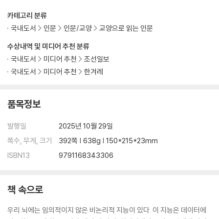
용하라 | 다윈이 핀치새에서 진화론을 발견한 과정 | 학창 시절 괴롭힘에서
카테고리 분류
배운 ‘적을 먹어치우는’ 지혜 | AI를 매번 이기는 인간 팀의 비밀 무기 | 나
국내도서
인문
인문/교양
교양으로 읽는 인문
폴레옹을 이긴 클라우제비츠의 집단 지성 실험
수상내역 및 미디어 추천 분류
6장 [회복탄력성] 위기를 반전시키는 힘
국내도서
미디어 추천
조선일보
: 클리닉 환자와 3학년 학생처럼 반취약성을 키워라
국내도서
미디어 추천
한겨레
PTSD 없는 특수 요원에게 숨어 있는 반취약성의 비밀 | 해리 상태에서 벗
어나게 한 마지막 이야기의 힘 | 행운의 반전이 뇌에 일으키는 경이로움의
품목정보
기적 | 진짜 부정에서 진짜 긍정이 나온다 | ‘성공할 것이다’보다 ‘성공할 수
있다’가 더 강한 이유 | 성공한 동문들이 ‘학교가 문제’라고 단언한 이유 | 8
발행일
2025년 10월 29일
세 아이도 따라 할 수 있는 3가지 훈련법 | 플랜 A, B… Z가 모두 망가져도
살아남는 법
쪽수, 무게, 크기
392쪽 | 638g | 150*215*23mm
ISBN13
9791168343306
7장 [의사결정] 먼저 움직이는 통찰
: 조지 워싱턴과 우주비행사처럼 승부수를 던져라
시뮬레이션이 완벽해도 실패하는 이유 | 조지 마셜이 훈장 단 장군들을 해
책 속으로
고한 진짜 이유 | 평탄한 길을 벗어나 어둠 속에서 실마리를 찾아라 | 조지
워싱턴의 법칙, 상황이 불확실할수록 더 대담해져라 | 새로운 상황에 맞춰
우리 뇌에는 임의적이지 않은 비논리적 지능이 있다. 이 지능은 데이터에