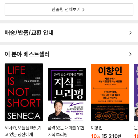
한 연습과 체크 질문을 통해, 독자는 고유지능을 일상에서 자연스럽게 훈
한줄평 전체보기
졸업에 가까워지면서, 당신은 인간의 삶에서 가장 높은 목적은 리더가 되
련할 수 있도록 설계되어 있다.
는 것이라는 말을 듣는다. 이 말이 당신의 영혼 깊은 곳을 울린다. 그래서
당신은 팀을 이끄는 상상을 해본다. 어쩌면 회사나 국가일 수도 있다. 하지
이 책은 빠르게 변하는 환경 속에서 한발 앞서 방향을 감지해야 하는 리더
배송/반품/교환 안내
만 막상 선두에 서야 할 때가 되면 당신은 주저한다. 추종자의 습관에 깊이
와 창업자, 정보 과부하 속에서도 기회를 놓치고 싶지 않은 실무자와 연구
젖어 있기 때문에, 리더로서 이끄는 것이 어색하다. 타인을 의식하고 자신
자, 아이의 생각하는 힘을 키우고 싶은 부모와 교육자, 그리고 삶의 중요한
을 의심하면, 주위 사람들 또한 그것을 알아채고 당신의 능력을 신뢰하지
선택 앞에 선 모든 사람에게 가장 실질적이고 즉시 쓸 수 있는 도구가 된다.
이 분야 베스트셀러
않는다. 당신은 계속해서 공허한 명령을 내리지만 대부분 무시되고 만다.
고유지능은 특정 직군의 전문 기술이 아니라, 불확실성을 살아내야 하는
결국 물러난 당신은 끊임없는 자기 의심의 고통에서 벗어날 수 있어 기쁘
모든 인간에게 필요한 기본 역량이다. 기존 지식과 논리가 무력해지는 오
다. 그리고 당신의 자리를 이어받은 사람도 똑같이 흔들리는 모습을 보고
늘날, 인간이 할 수 있는 가장 중요한 역할은 앞으로 나아갈 길을 만드는 일
안도한다.
이다. AI가 방대한 정보 속에서 최적의 답을 제시할 때, 인간이 해야 할 일
--- 「10장 [리더십] 미래를 믿는 힘’ 중에서
은 앞으로 나아갈 길을 만드는 것이다. 《고유지능》은 그 길을 밝히는 스위
치이자, 혼돈의 시간을 가능성의 시대로 전환시키는 인간지능의 새로운 출
발점이다.
세네카, 오늘을 빼앗기
품격 있는 대화를 위한
이향인
문
고 있는 당신에게
지식 브리핑
10
15,210
1
%
원