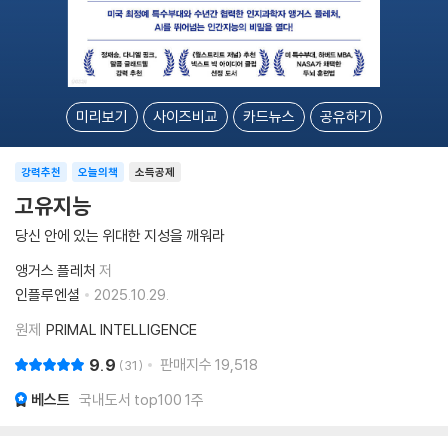
미리보기
사이즈비교
카드뉴스
공유하기
강력추천
오늘의책
소득공제
고유지능
당신 안에 있는 위대한 지성을 깨워라
앵거스 플레처
저
인플루엔셜
2025.10.29.
원제
PRIMAL INTELLIGENCE
9.9
판매지수
19,518
31
베스트
국내도서 top100 1주