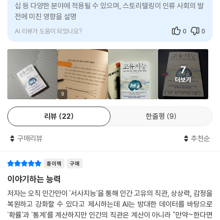
다. 의도적 결정이 아니라 눈에 보이는 모든 것을 특별하게 생각하라는 본
십 등 다양한 분야에 적용될 수 있으며, 스토리텔링이 인류 사회의 발
〈별이 빛나는 밤〉을 그릴 때 반 고흐는 색채론에서 금기시된 노랑과 파랑을
- 《월스트리트 저널》
능적 행동이었다. 세월이 흐르면 우리는 이 기본 설정을 잃게 된다. 나이가
전에 미친 영향을 설명합니다. AI 시대에 인간의 정체성을 찾는 과정
과감하게 충돌시켰다. 규칙대로라면 부조화가 발생해야 했다. 그러나 반
들면서 우리는 패턴과 원칙에 따라 일상을 구성하고, 발견보다 효율을 우
고흐는 하늘이 가진 불안정한 아름다움, 삶이 가진 흔들리는 에너지를 색
AI 리뷰가 도움이 되었나요?
0
0
선시한다. 결국 우리 뇌는 무엇이든 ‘전에 본 적이 있다고 가정하는’ 기본
앵거스 플레처는 가장 독창적인 사상가 중 한 명이다. 그의 핵심 메시지는
의 ‘예외’를 통해 감각적으로 표현했다. 그 결과 탄생한 작품은 인간 내면의
설정을 갖게 된다. 태어났을 때와 정반대로, 느린 탐구를 빠른 판단으로 대
단순하면서도 강력하다. 변동성이 크고 불확실성이 높은 환경에서는, 논리
격렬한 감정을 완벽히 시각화하며, 기존 미술이 도달하지 못한 새로운 세
체한다는 뜻이다.
와 데이터보다 직관과 상상력이 더 큰 힘을 발휘한다는 것. AI는 빠르지만,
계를 열어젖혔다.
7
--- 「1장 [직관] 예외를 포착하는 눈」 중에서
적응하고, 이야기하고, 예외를 감지하는 능력만큼은 여전히 인간이 앞선
더보기
다. 무엇보다도 그의 연구는 경계를 넘나드는 진정한 ‘융합 지성’이다.
반 고흐는 계산이나 데이터로는 설명될 수 없는 감각적 판단인 직관에 의
9
육군 특수부대의 요청으로 나는 감성지능의 대안을 개발했다. 논리적이라
- 빅 싱크
존했다. 패턴 속 규칙이 아니라 패턴 바깥의 예외를 본 사람이었던 것이다.
기보다 생물학적인 이 방법은 감정과 이야기를 잇는 뇌 연결에 기반한다.
당시 누구도 주목하지 않았던 색의 미세한 떨림을 읽어내고, 기존 규칙의
리뷰
22
한줄평
9
그 연결 덕분에 영화와 소설의 서사가 감정을 건드릴 때, 우리는 기쁨이나
바깥에서 예외를 기회로 바꾸는 능력이 고유지능의 핵심이다. 반 고흐의
슬픔 등 말로 표현하기 힘든 다양한 정서를 경험하게 된다. 오랫동안 나는
그림은 색에 대한 새로운 이해를 열며 현대 미술의 방향을 바꾸었다. 이 책
구매리뷰
추천순
이런 의문을 가졌다. 감정과 이야기는 왜 우리 머릿속에서 이렇게 연결되
은 고유지능이 실제로 어떤 힘을 발휘하는지 다양한 사례를 통해 보여준
어 있을까? 그러던 차에 나는 루시 그레이라는 특수 요원을 만났다. 그는
다. 예측할 수 없는 전장에서 한 수 앞을 읽어 상황을 반전시킨 특수부대 요
종이책
구매
싱글턴으로 활동하고 있었다. 싱글턴은 팀이나 지원 인력 없이 홀로 적진
원, 기존 과학 이론이 설명하지 못한 현상을 포착해 현대 과학의 지평을 넓
이야기하는 능력
에 투입된다. 단독으로 임무를 수행하기 때문에 싱글턴은 자기평가에 철저
힌 마리 퀴리, 작은 컴퓨터 안에서 미래의 생활 방식을 직감해낸 스티브 잡
해야 한다. 자신의 계획이 성공할 때는 언제이며 계획을 변경해야 할 때는
저자는 오직 인간만이 '서사지능'을 통해 인간 고유의 직관, 상상력, 감정을
스와 스티브 워즈니악 등이 그 예다.
언제인지 알아야 한다. 자신감이 지나쳐서도 모자라서도 안 된다. 공정하
복원하고 강화할 수 있다고 제시하는데 AI는 방대한 데이터를 바탕으로
게, 명확하게 자신을 평가하고 매번 자신의 능력을 정확하게 가늠해야 한
'확률'과 '통계'를 계산하지만 인간의 직관은 계산이 아니라 "만약~한다면
“미래를 꿰뚫고, 기회를 직감하며,