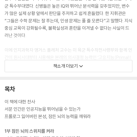
군 특수부대였다. 신병들은 높은 IQ와 뛰어난 분석력을 갖추었지만, 변수
가 많은 실제 상황 앞에서 판단을 주저하고 쉽게 흔들렸다. 한 지휘관은
“그들은 수학 문제는 잘 푸는데, 인생 문제는 풀 줄 모른다”고 말했다. 지식
중심 교육이 강화될수록, 불확실성과 혼란을 이겨낼 수 없다는 사실이 드
러난 것이다.
이에 인지과학자 앵거스 플레처 교수는 미 육군 특수작전사령부와 함께 인
간이 원시시대부터 사용해온 본래의 의사결정 능력인 ‘고유지능(Primal I
ntelligence)’을 복원하는 훈련을 개발한다. 그 결과, 특수부대원들은 시
책소개 더보기
간 압박·혼란·위기 상황에서 더 민첩하고 효과적으로 판단하는 능력을 보
였다. 이 연구는 이후 외과의사, 전투기 조종사, NASA 우주비행사, 기업
리더, 교사와 아이들에 이르기까지 혁신, 회복탄력성, 의사결정, 소통, 리
목차
더십 전반에서 탁월한 성과를 입증했다. 그 공로로 앵거스 플레처 교수는 2
023년 미 육군으로부터 “획기적이다”라는 평가와 함께 표창 훈장을 수상
이 책에 대한 찬사
했다.
서문 인간은 인공지능을 뛰어넘을 수 있는가
프롤로그 잃어버린 본성, 잠든 뇌의 능력을 깨워라
《고유지능》은 이 실증 연구를 바탕으로, AI 시대에 반드시 갖춰야 할 인간
의 네 가지 능력인 직관, 상상력, 감정, 상식을 깨우는 방법을 최초 공개한
1부 잠든 뇌의 스위치를 켜라