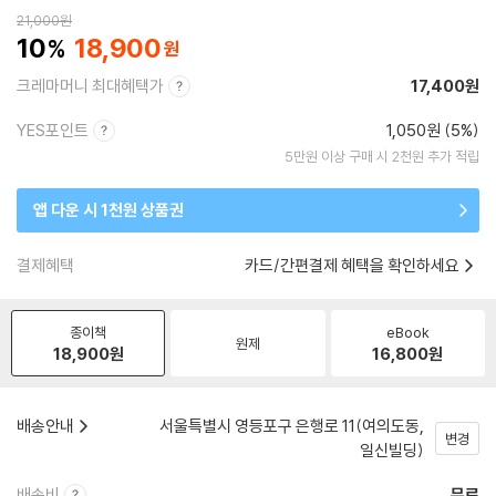
21,000
원
10
18,900
크레마머니 최대혜택가
17,400원
YES포인트
1,050원 (5%)
5만원 이상 구매 시 2천원 추가 적립
앱 다운 시 1천원 상품권
결제혜택
카드/간편결제 혜택을 확인하세요
종이책
eBook
원제
18,900
원
16,800
원
배송안내
서울특별시 영등포구 은행로 11(여의도동,
변경
일신빌딩)
배송비
무료